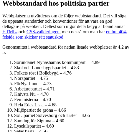
Webbstandard hos politiska partier
Webbplatserna utvärderas om de följer webbstandard. Det vill säga
de uppsatta standarder och konventioner för att vara en god
deltagare på webben. Deltest som utgör detta betyg är bland annat
HTML-
och
CSS-valideringen
, men också om man har
en bra 404-
felsida som skickar rätt statuskod
.
Genomsnittet i webbstandard för nedan listade webbplatser är 4.2 av
5.
Sorundanet Nynäshamns kommunparti – 4.89
Skol och Landsbygdspartiet – 4.83
Folkets röst i Bollebygd – 4.76
Norapartiet – 4.75
FörNyaLund – 4.73
Arbetarepartiet – 4.71
Knivsta Nu – 4.70
Feministerna – 4.70
Hela Edas Lista – 4.68
Miljöpartiet de gröna – 4.66
SoL-partiet Sölvesborg och Lister – 4.66
Samling för Sigtuna – 4.60
Lysekilspartiet – 4.60
Salas bästa – 4.56