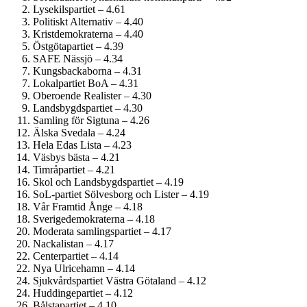
Lysekilspartiet – 4.61
Politiskt Alternativ – 4.40
Kristdemokraterna – 4.40
Östgötapartiet – 4.39
SAFE Nässjö – 4.34
Kungsbackaborna – 4.31
Lokalpartiet BoA – 4.31
Oberoende Realister – 4.30
Landsbygdspartiet – 4.30
Samling för Sigtuna – 4.26
Älska Svedala – 4.24
Hela Edas Lista – 4.23
Väsbys bästa – 4.21
Timråpartiet – 4.21
Skol och Landsbygdspartiet – 4.19
SoL-partiet Sölvesborg och Lister – 4.19
Vår Framtid Ånge – 4.18
Sverige­demokraterna – 4.18
Moderata samlingspartiet – 4.17
Nackalistan – 4.17
Centerpartiet – 4.14
Nya Ulricehamn – 4.14
Sjukvårdspartiet Västra Götaland – 4.12
Huddingepartiet – 4.12
Bålstapartiet – 4.10