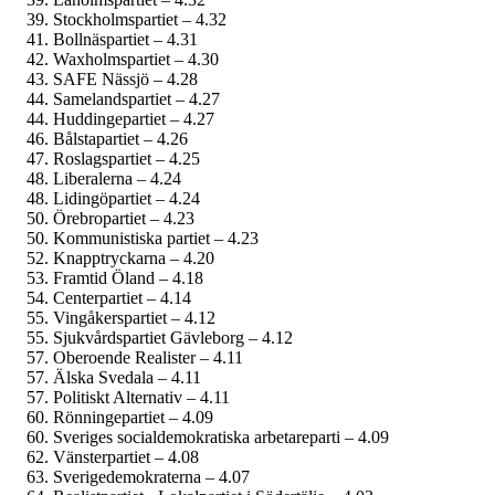
Stockholmspartiet – 4.32
Bollnäspartiet – 4.31
Waxholmspartiet – 4.30
SAFE Nässjö – 4.28
Samelandspartiet – 4.27
Huddingepartiet – 4.27
Bålstapartiet – 4.26
Roslagspartiet – 4.25
Liberalerna – 4.24
Lidingöpartiet – 4.24
Örebropartiet – 4.23
Kommunistiska partiet – 4.23
Knapptryckarna – 4.20
Framtid Öland – 4.18
Centerpartiet – 4.14
Vingåkerspartiet – 4.12
Sjukvårds­partiet Gävleborg – 4.12
Oberoende Realister – 4.11
Älska Svedala – 4.11
Politiskt Alternativ – 4.11
Rönningepartiet – 4.09
Sveriges social­demokratiska arbetareparti – 4.09
Vänsterpartiet – 4.08
Sverige­demokraterna – 4.07