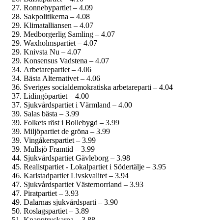
Ronnebypartiet – 4.09
Sakpolitikerna – 4.08
Klimatalliansen – 4.07
Medborgerlig Samling – 4.07
Waxholmspartiet – 4.07
Knivsta Nu – 4.07
Konsensus Vadstena – 4.07
Arbetarepartiet – 4.06
Bästa Alternativet – 4.06
Sveriges social­demokratiska arbetareparti – 4.04
Lidingöpartiet – 4.00
Sjukvårdspartiet i Värmland – 4.00
Salas bästa – 3.99
Folkets röst i Bollebygd – 3.99
Miljöpartiet de gröna – 3.99
Vingåkerspartiet – 3.99
Mullsjö Framtid – 3.99
Sjukvårds­partiet Gävleborg – 3.98
Realistpartiet - Lokalpartiet i Södertälje – 3.95
Karlstadpartiet Livskvalitet – 3.94
Sjukvårdspartiet Västernorrland – 3.93
Piratpartiet – 3.93
Dalarnas sjukvårdsparti – 3.90
Roslagspartiet – 3.89
Knapptryckarna – 3.88