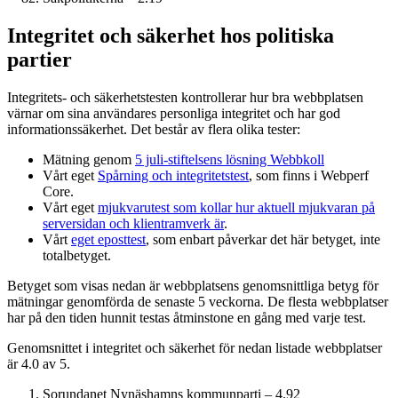
Integritet och säkerhet hos politiska
partier
Integritets- och säkerhetstesten kontrollerar hur bra webbplatsen
värnar om sina användares personliga integritet och har god
informations­säkerhet. Det består av flera olika tester:
Mätning genom
5 juli-stiftelsens lösning Webbkoll
Vårt eget
Spårning och integritetstest
, som finns i Webperf
Core.
Vårt eget
mjukvarutest som kollar hur aktuell mjukvaran på
serversidan och klient­ramverk är
.
Vårt
eget eposttest
, som enbart påverkar det här betyget, inte
totalbetyget.
Betyget som visas nedan är webbplatsens genomsnittliga betyg för
mätningar genomförda de senaste 5 veckorna. De flesta webbplatser
har på den tiden hunnit testas åtminstone en gång med varje test.
Genomsnittet i integritet och säkerhet för nedan listade webbplatser
är 4.0 av 5.
Sorundanet Nynäshamns kommunparti – 4.92