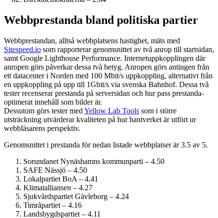
Webbprestanda bland politiska partier
Webbprestandan, alltså webbplatsens hastighet, mäts med
Sitespeed.io
som rapporterar genomsnittet av två anrop till startsidan,
samt Google Lighthouse Performance. Internet­uppkopplingen där
anropen görs påverkar dessa två betyg. Anropen görs antingen från
ett datacenter i Norden med 100 Mbit/s uppkoppling, alternativt från
en uppkoppling på upp till 1Gbit/s via svenska Bahnhof. Dessa två
tester recenserar prestanda på serversidan och hur pass prestanda­
optimerat innehåll som bilder är.
Dessutom görs tester med
Yellow Lab Tools
som i större
utsträckning utvärderar kvaliteten på hur hantverket är utfört ur
webbläsarens perspektiv.
Genomsnittet i prestanda för nedan listade webbplatser är 3.5 av 5.
Sorundanet Nynäshamns kommunparti – 4.50
SAFE Nässjö – 4.50
Lokalpartiet BoA – 4.41
Klimatalliansen – 4.27
Sjukvårds­partiet Gävleborg – 4.24
Timråpartiet – 4.16
Landsbygdspartiet – 4.11