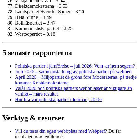
Västjämtlands Väl – 3.54
Direktdemokraterna – 3.53
Landspartiet Svenska Samer – 3.50
Hela Sunne – 3.49
Bollnäspartiet – 3.47
Kommunistiska partiet – 3.25
Westbopartiet – 3.18
5 senaste rapporterna
Politiska partier i jämförelse – juli 2026: Vem tar hem segern?
Juni 2026 – sammanställning av politiska partier på webben
April 2026 – Miljöpartiet de gröna före Moderaterna, på tredje
kommer Krist­demokraterna
Valår 2026 och politiska partiers webbplatser är viktigare än
vanligt – mars resultat
Hur bra var politiska partier i februari, 2026?
Verktyg & resurser
Vill du testa din egen webbplats med Webperf?
Du får
resultatet inom en timme.