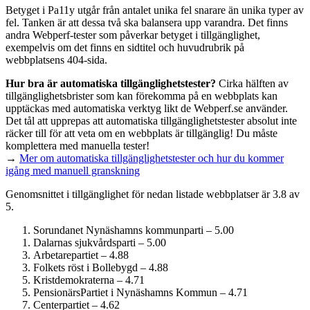
Betyget i Pa11y utgår från antalet unika fel snarare än unika typer av
fel. Tanken är att dessa två ska balansera upp varandra. Det finns
andra Webperf-tester som påverkar betyget i tillgänglighet,
exempelvis om det finns en sidtitel och huvudrubrik på
webbplatsens 404-sida.
Hur bra är automatiska tillgänglighets­tester?
Cirka hälften av
tillgänglighets­brister som kan förekomma på en webbplats kan
upptäckas med automatiska verktyg likt de Webperf.se använder.
Det tål att upprepas att automatiska tillgänglighets­tester absolut inte
räcker till för att veta om en webbplats är tillgänglig! Du måste
komplettera med manuella tester!
→
Mer om automatiska tillgänglighets­tester och hur du kommer
igång med manuell granskning
Genomsnittet i tillgänglighet för nedan listade webbplatser är 3.8 av
5.
Sorundanet Nynäshamns kommunparti – 5.00
Dalarnas sjukvårdsparti – 5.00
Arbetarepartiet – 4.88
Folkets röst i Bollebygd – 4.88
Kristdemokraterna – 4.71
PensionärsPartiet i Nynäshamns Kommun – 4.71
Centerpartiet – 4.62