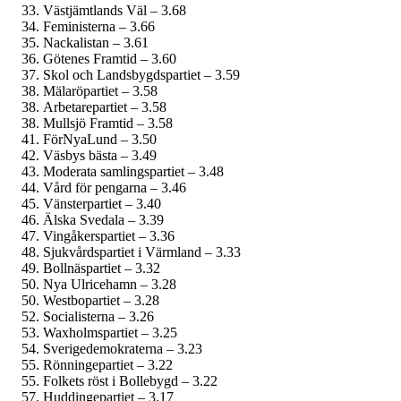
Västjämtlands Väl – 3.68
Feministerna – 3.66
Nackalistan – 3.61
Götenes Framtid – 3.60
Skol och Landsbygdspartiet – 3.59
Mälaröpartiet – 3.58
Arbetarepartiet – 3.58
Mullsjö Framtid – 3.58
FörNyaLund – 3.50
Väsbys bästa – 3.49
Moderata samlingspartiet – 3.48
Vård för pengarna – 3.46
Vänsterpartiet – 3.40
Älska Svedala – 3.39
Vingåkerspartiet – 3.36
Sjukvårdspartiet i Värmland – 3.33
Bollnäspartiet – 3.32
Nya Ulricehamn – 3.28
Westbopartiet – 3.28
Socialisterna – 3.26
Waxholmspartiet – 3.25
Sverige­demokraterna – 3.23
Rönningepartiet – 3.22
Folkets röst i Bollebygd – 3.22
Huddingepartiet – 3.17