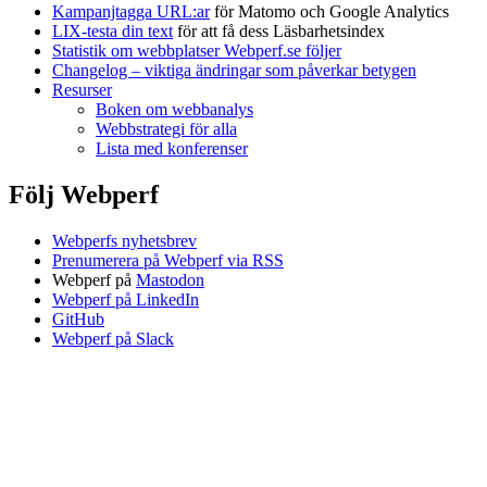
Kampanjtagga URL:ar
för Matomo och Google Analytics
LIX-testa din text
för att få dess Läsbarhetsindex
Statistik om webbplatser Webperf.se följer
Changelog – viktiga ändringar som påverkar betygen
Resurser
Boken om webbanalys
Webbstrategi för alla
Lista med konferenser
Följ Webperf
Webperfs nyhetsbrev
Prenumerera på Webperf via RSS
Webperf på
Mastodon
Webperf på LinkedIn
GitHub
Webperf på Slack