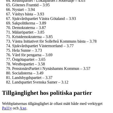
Realistpartiet - Lokalpartiet i Södertälje – 4.03
Götenes Framtid – 3.95
Nystart – 3.94
Väsbys bästa – 3.93
Sjukvårdspartiet Västra Götaland – 3.93
Sakpolitikerna – 3.89
Demokraterna – 3.87
Mälaröpartiet – 3.85
Kristdemokraterna – 3.85
Västra Initiativet för Sollefteå Kommuns bästa – 3.78
Sjukvårdspartiet Västernorrland – 3.77
Hela Sunne – 3.73
Vård för pengarna – 3.69
Östgötapartiet – 3.65
Westbopartiet – 3.58
PensionärsPartiet i Nynäshamns Kommun – 3.57
Socialisterna – 3.49
Landsbygdspartiet – 3.37
Landspartiet Svenska Samer – 3.12
Tillgänglighet hos politiska partier
Webbplatsernas tillgänglighet är oftast mätt både med verktyget
Pa11y
och
Axe
.