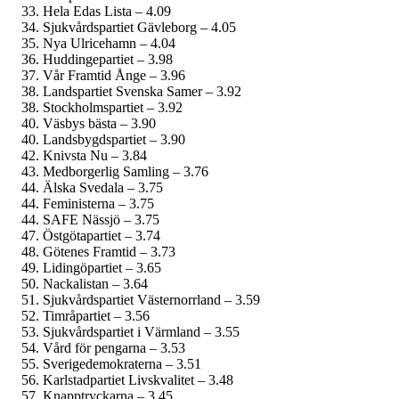
Hela Edas Lista – 4.09
Sjukvårds­partiet Gävleborg – 4.05
Nya Ulricehamn – 4.04
Huddingepartiet – 3.98
Vår Framtid Ånge – 3.96
Landspartiet Svenska Samer – 3.92
Stockholmspartiet – 3.92
Väsbys bästa – 3.90
Landsbygdspartiet – 3.90
Knivsta Nu – 3.84
Medborgerlig Samling – 3.76
Älska Svedala – 3.75
Feministerna – 3.75
SAFE Nässjö – 3.75
Östgötapartiet – 3.74
Götenes Framtid – 3.73
Lidingöpartiet – 3.65
Nackalistan – 3.64
Sjukvårdspartiet Västernorrland – 3.59
Timråpartiet – 3.56
Sjukvårdspartiet i Värmland – 3.55
Vård för pengarna – 3.53
Sverige­demokraterna – 3.51
Karlstadpartiet Livskvalitet – 3.48
Knapptryckarna – 3.45