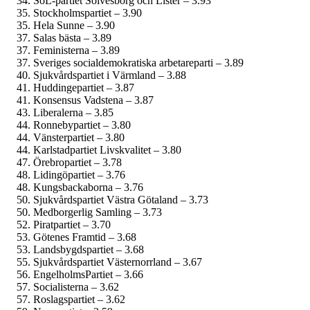
SoL-partiet Sölvesborg och Lister – 3.93
Stockholmspartiet – 3.90
Hela Sunne – 3.90
Salas bästa – 3.89
Feministerna – 3.89
Sveriges social­demokratiska arbetareparti – 3.89
Sjukvårdspartiet i Värmland – 3.88
Huddingepartiet – 3.87
Konsensus Vadstena – 3.87
Liberalerna – 3.85
Ronnebypartiet – 3.80
Vänsterpartiet – 3.80
Karlstadpartiet Livskvalitet – 3.80
Örebropartiet – 3.78
Lidingöpartiet – 3.76
Kungsbackaborna – 3.76
Sjukvårdspartiet Västra Götaland – 3.73
Medborgerlig Samling – 3.73
Piratpartiet – 3.70
Götenes Framtid – 3.68
Landsbygdspartiet – 3.68
Sjukvårdspartiet Västernorrland – 3.67
EngelholmsPartiet – 3.66
Socialisterna – 3.62
Roslagspartiet – 3.62