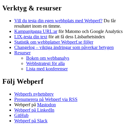
Verktyg & resurser
Vill du testa din egen webbplats med Webperf?
Du får
resultatet inom en timme.
Kampanjtagga URL:ar
för Matomo och Google Analytics
LIX-testa din text
för att få dess Läsbarhetsindex
Statistik om webbplatser Webperf.se följer
Changelog – viktiga ändringar som påverkar betygen
Resurser
Boken om webbanalys
Webbstrategi för alla
Lista med konferenser
Följ Webperf
Webperfs nyhetsbrev
Prenumerera på Webperf via RSS
Webperf på
Mastodon
Webperf på LinkedIn
GitHub
Webperf på Slack