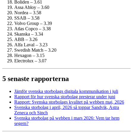
Boliden – 3.61
Assa Abloy – 3.60
Nordea – 3.58
SSAB – 3.58
Volvo Group – 3.39
Atlas Copco – 3.38
Skanska – 3.34
ABB – 3.26
Alfa Laval – 3.23
Swedish Match – 3.20
Hexagon – 3.15
Electrolux – 3.07
5 senaste rapporterna
Jämför svenska storbolags digitala kommunikation i juli
Rapport för hur svenska storbolag presterar under juni
Rapport: Svenska storbolags kvalitet på webben maj, 2026
Svenska storbolag i april, 2026 så toppar Sandvik, Astra
Zeneca och Sinch
Svenska storbolag på webben i mars 2026: Vem tar hem
segern?