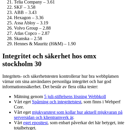
Telia Company – 3.61
SKF – 3.58
ABB – 3.43
Hexagon – 3.36
Assa Abloy – 3.19
Volvo Group – 2.88
Atlas Copco – 2.87
Skanska – 2.58
Hennes & Mauritz (H&M) – 1.90
Integritet och säkerhet hos omx
stockholm 30
Integritets- och säkerhetstesten kontrollerar hur bra webbplatsen
värnar om sina användares personliga integritet och har god
informations­säkerhet. Det består av flera olika tester:
Mätning genom
5 juli-stiftelsens lösning Webbkoll
Vårt eget
Spårning och integritetstest
, som finns i Webperf
Core.
Vårt eget
mjukvarutest som kollar hur aktuell mjukvaran på
serversidan och klient­ramverk är
.
Vårt
eget eposttest
, som enbart påverkar det här betyget, inte
totalbetyget.