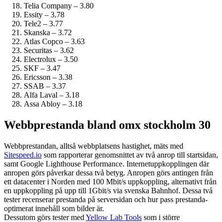
Telia Company – 3.80
Essity – 3.78
Tele2 – 3.77
Skanska – 3.72
Atlas Copco – 3.63
Securitas – 3.62
Electrolux – 3.50
SKF – 3.47
Ericsson – 3.38
SSAB – 3.37
Alfa Laval – 3.18
Assa Abloy – 3.18
Webbprestanda bland omx stockholm 30
Webbprestandan, alltså webbplatsens hastighet, mäts med
Sitespeed.io
som rapporterar genomsnittet av två anrop till startsidan,
samt Google Lighthouse Performance. Internet­uppkopplingen där
anropen görs påverkar dessa två betyg. Anropen görs antingen från
ett datacenter i Norden med 100 Mbit/s uppkoppling, alternativt från
en uppkoppling på upp till 1Gbit/s via svenska Bahnhof. Dessa två
tester recenserar prestanda på serversidan och hur pass prestanda­
optimerat innehåll som bilder är.
Dessutom görs tester med
Yellow Lab Tools
som i större