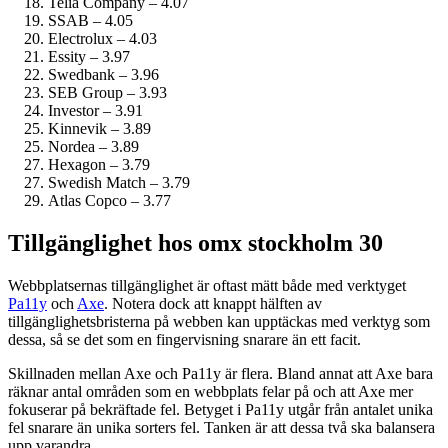
Telia Company – 4.07
SSAB – 4.05
Electrolux – 4.03
Essity – 3.97
Swedbank – 3.96
SEB Group – 3.93
Investor – 3.91
Kinnevik – 3.89
Nordea – 3.89
Hexagon – 3.79
Swedish Match – 3.79
Atlas Copco – 3.77
Tillgänglighet hos omx stockholm 30
Webbplatsernas tillgänglighet är oftast mätt både med verktyget
Pa11y
och
Axe
. Notera dock att knappt hälften av
tillgänglighetsbristerna på webben kan upptäckas med verktyg som
dessa, så se det som en fingervisning snarare än ett facit.
Skillnaden mellan Axe och Pa11y är flera. Bland annat att Axe bara
räknar antal områden som en webbplats felar på och att Axe mer
fokuserar på bekräftade fel. Betyget i Pa11y utgår från antalet unika
fel snarare än unika sorters fel. Tanken är att dessa två ska balansera
upp varandra.