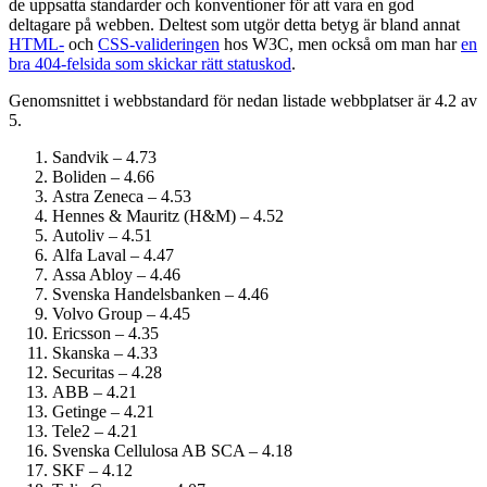
de uppsatta standarder och konventioner för att vara en god
deltagare på webben. Deltest som utgör detta betyg är bland annat
HTML-
och
CSS-valideringen
hos W3C, men också om man har
en
bra 404-felsida som skickar rätt statuskod
.
Genomsnittet i webbstandard för nedan listade webbplatser är 4.2 av
5.
Sandvik – 4.73
Boliden – 4.66
Astra Zeneca – 4.53
Hennes & Mauritz (H&M) – 4.52
Autoliv – 4.51
Alfa Laval – 4.47
Assa Abloy – 4.46
Svenska Handelsbanken – 4.46
Volvo Group – 4.45
Ericsson – 4.35
Skanska – 4.33
Securitas – 4.28
ABB – 4.21
Getinge – 4.21
Tele2 – 4.21
Svenska Cellulosa AB SCA – 4.18
SKF – 4.12