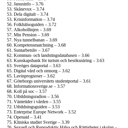
Janusinfo – 3.76
Skånevux – 3.74
Dela digitalt – 3.74
Krisinformation – 3.74
Folkhälsoguiden – 3.72
Alkohollinjen – 3.69
Min Pension – 3.69
Nya tunnelbanan – 3.69
Kompetensmatchning – 3.68
Suntarbetsliv – 3.67
Kommun- och landstings­databasen – 3.66
Kunskapsbank för turism och besöksnäring – 3.63
Sveriges dataportal – 3.63
Digital vård och omsorg – 3.62
Lavinprognoser – 3.62
Göteborgs universitets studentportal – 3.61
Informationsverige.se – 3.57
Koll på soc – 3.57
Utbildningsradion – 3.56
Väntetider i vården – 3.55
Utbildningsguiden – 3.53
Enterprise Europe Network – 3.52
Openaid – 3.41
Kliniska studier Sverige – 3.39
Sexuell och Reproduktiv Hälsa och Rättigheter i skolan –