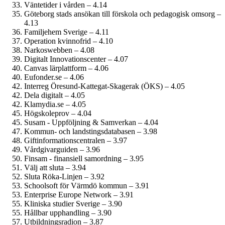
Väntetider i vården – 4.14
Göteborg stads ansökan till förskola och pedagogisk omsorg –
4.13
Familjehem Sverige – 4.11
Operation kvinnofrid – 4.10
Narkoswebben – 4.08
Digitalt Innovationscenter – 4.07
Canvas lärplattform – 4.06
Eufonder.se – 4.06
Interreg Öresund-Kattegat-Skagerak (ÖKS) – 4.05
Dela digitalt – 4.05
Klamydia.se – 4.05
Högskoleprov – 4.04
Susam - Uppföljning & Samverkan – 4.04
Kommun- och landstings­databasen – 3.98
Giftinformations­centralen – 3.97
Vårdgivarguiden – 3.96
Finsam - finansiell samordning – 3.95
Välj att sluta – 3.94
Sluta Röka-Linjen – 3.92
Schoolsoft för Värmdö kommun – 3.91
Enterprise Europe Network – 3.91
Kliniska studier Sverige – 3.90
Hållbar upphandling – 3.90
Utbildningsradion – 3.87