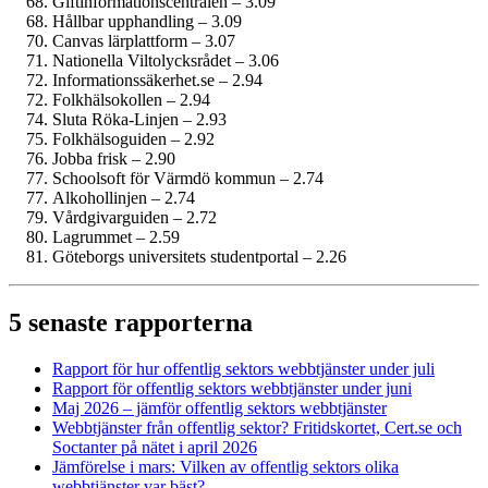
Giftinformations­centralen – 3.09
Hållbar upphandling – 3.09
Canvas lärplattform – 3.07
Nationella Viltolycksrådet – 3.06
Informationssäkerhet.se – 2.94
Folkhälsokollen – 2.94
Sluta Röka-Linjen – 2.93
Folkhälsoguiden – 2.92
Jobba frisk – 2.90
Schoolsoft för Värmdö kommun – 2.74
Alkohollinjen – 2.74
Vårdgivarguiden – 2.72
Lagrummet – 2.59
Göteborgs universitets studentportal – 2.26
5 senaste rapporterna
Rapport för hur offentlig sektors webbtjänster under juli
Rapport för offentlig sektors webbtjänster under juni
Maj 2026 – jämför offentlig sektors webbtjänster
Webbtjänster från offentlig sektor? Fritidskortet, Cert.se och
Soctanter på nätet i april 2026
Jämförelse i mars: Vilken av offentlig sektors olika
webbtjänster var bäst?