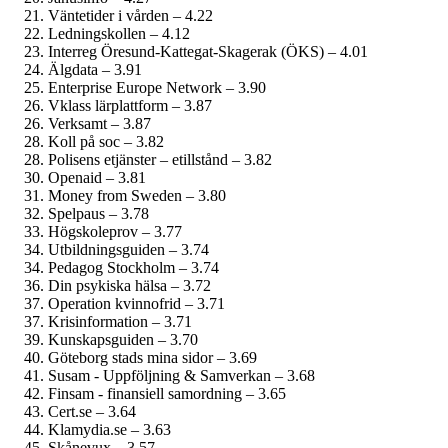
Väntetider i vården – 4.22
Ledningskollen – 4.12
Interreg Öresund-Kattegat-Skagerak (ÖKS) – 4.01
Älgdata – 3.91
Enterprise Europe Network – 3.90
Vklass lärplattform – 3.87
Verksamt – 3.87
Koll på soc – 3.82
Polisens etjänster – etillstånd – 3.82
Openaid – 3.81
Money from Sweden – 3.80
Spelpaus – 3.78
Högskoleprov – 3.77
Utbildningsguiden – 3.74
Pedagog Stockholm – 3.74
Din psykiska hälsa – 3.72
Operation kvinnofrid – 3.71
Krisinformation – 3.71
Kunskapsguiden – 3.70
Göteborg stads mina sidor – 3.69
Susam - Uppföljning & Samverkan – 3.68
Finsam - finansiell samordning – 3.65
Cert.se – 3.64
Klamydia.se – 3.63
Skånevux – 3.57