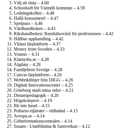
Välj att sluta – 4.60
Schoolsoft för Värmdö kommun – 4.59
Ledningskollen – 4.48
Hallå konsument! – 4.47
Spelpaus – 4.46
Vårdhandboken – 4.43
Rikshandboken: Barnhälsovård för professionen – 4.42
Hållbar upphandling – 4.42
Vklass lärplattform – 4.37
Money from Sweden – 4.33
Youmo – 4.31
Klamydia.se – 4.28
Älgdata – 4.28
Familjehem Sverige – 4.28
Canvas lärplattform – 4.26
Webbriktlinjer från DIGG – 4.26
Digitalt Innovationscenter – 4.25
Göteborg stads mina sidor – 4.21
Distanspedagogik – 4.20
Högskoleprov – 4.19
Bli inte lurad – 4.15
Polisens etjänster – etillstånd – 4.15
Avropa.se – 4.14
Giftinformations­centralen – 4.14
Susam - Uppföljning & Samverkan – 4.12