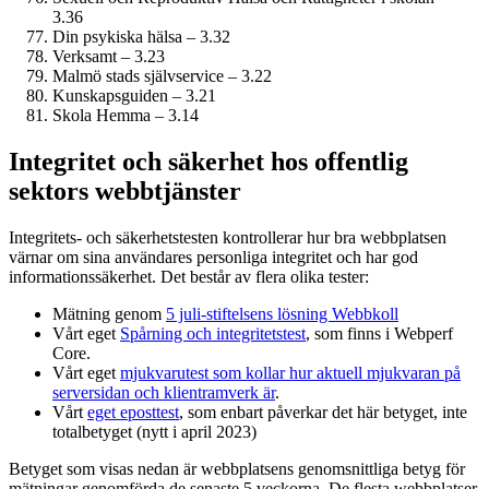
3.36
Din psykiska hälsa – 3.32
Verksamt – 3.23
Malmö stads självservice – 3.22
Kunskapsguiden – 3.21
Skola Hemma – 3.14
Integritet och säkerhet hos offentlig
sektors webbtjänster
Integritets- och säkerhetstesten kontrollerar hur bra webbplatsen
värnar om sina användares personliga integritet och har god
informations­säkerhet. Det består av flera olika tester:
Mätning genom
5 juli-stiftelsens lösning Webbkoll
Vårt eget
Spårning och integritetstest
, som finns i Webperf
Core.
Vårt eget
mjukvarutest som kollar hur aktuell mjukvaran på
serversidan och klient­ramverk är
.
Vårt
eget eposttest
, som enbart påverkar det här betyget, inte
totalbetyget (nytt i april 2023)
Betyget som visas nedan är webbplatsens genomsnittliga betyg för
mätningar genomförda de senaste 5 veckorna. De flesta webbplatser