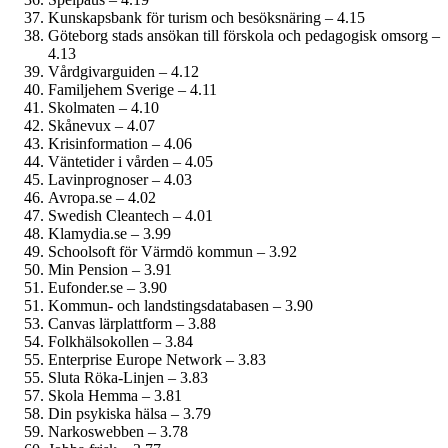
Kunskapsbank för turism och besöksnäring – 4.15
Göteborg stads ansökan till förskola och pedagogisk omsorg –
4.13
Vårdgivarguiden – 4.12
Familjehem Sverige – 4.11
Skolmaten – 4.10
Skånevux – 4.07
Krisinformation – 4.06
Väntetider i vården – 4.05
Lavinprognoser – 4.03
Avropa.se – 4.02
Swedish Cleantech – 4.01
Klamydia.se – 3.99
Schoolsoft för Värmdö kommun – 3.92
Min Pension – 3.91
Eufonder.se – 3.90
Kommun- och landstings­databasen – 3.90
Canvas lärplattform – 3.88
Folkhälsokollen – 3.84
Enterprise Europe Network – 3.83
Sluta Röka-Linjen – 3.83
Skola Hemma – 3.81
Din psykiska hälsa – 3.79
Narkoswebben – 3.78