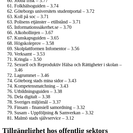
Jobba frisk – 3.77
Folkhälsoguiden – 3.74
Göteborgs universitets studentportal – 3.72
Koll på soc – 3.71
Polisens etjänster – etillstånd – 3.71
Informationssäkerhet.se – 3.70
Alkohollinjen – 3.67
Kunskapsguiden – 3.65
Högskoleprov – 3.58
Skolplattformen Infomentor – 3.56
Verksamt – 3.53
Kringla – 3.50
Sexuell och Reproduktiv Hälsa och Rättigheter i skolan –
3.46
Lagrummet – 3.46
Göteborg stads mina sidor – 3.43
Kompetensmatchning – 3.43
Utbildningsguiden – 3.38
Dela digitalt – 3.38
Sveriges miljömål – 3.37
Finsam - finansiell samordning – 3.32
Susam - Uppföljning & Samverkan – 3.32
Malmö stads självservice – 3.12
Tillgänglighet hos offentlig sektors