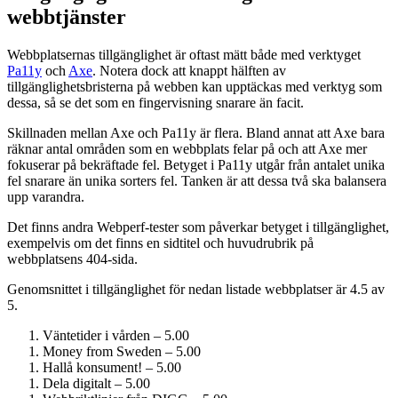
webbtjänster
Webbplatsernas tillgänglighet är oftast mätt både med verktyget
Pa11y
och
Axe
. Notera dock att knappt hälften av
tillgänglighetsbristerna på webben kan upptäckas med verktyg som
dessa, så se det som en fingervisning snarare än facit.
Skillnaden mellan Axe och Pa11y är flera. Bland annat att Axe bara
räknar antal områden som en webbplats felar på och att Axe mer
fokuserar på bekräftade fel. Betyget i Pa11y utgår från antalet unika
fel snarare än unika sorters fel. Tanken är att dessa två ska balansera
upp varandra.
Det finns andra Webperf-tester som påverkar betyget i tillgänglighet,
exempelvis om det finns en sidtitel och huvudrubrik på
webbplatsens 404-sida.
Genomsnittet i tillgänglighet för nedan listade webbplatser är 4.5 av
5.
Väntetider i vården – 5.00
Money from Sweden – 5.00
Hallå konsument! – 5.00
Dela digitalt – 5.00