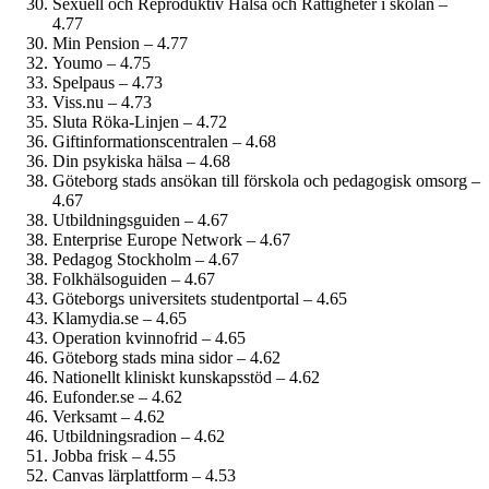
Sexuell och Reproduktiv Hälsa och Rättigheter i skolan –
4.77
Min Pension – 4.77
Youmo – 4.75
Spelpaus – 4.73
Viss.nu – 4.73
Sluta Röka-Linjen – 4.72
Giftinformations­centralen – 4.68
Din psykiska hälsa – 4.68
Göteborg stads ansökan till förskola och pedagogisk omsorg –
4.67
Utbildningsguiden – 4.67
Enterprise Europe Network – 4.67
Pedagog Stockholm – 4.67
Folkhälsoguiden – 4.67
Göteborgs universitets studentportal – 4.65
Klamydia.se – 4.65
Operation kvinnofrid – 4.65
Göteborg stads mina sidor – 4.62
Nationellt kliniskt kunskapsstöd – 4.62
Eufonder.se – 4.62
Verksamt – 4.62
Utbildningsradion – 4.62
Jobba frisk – 4.55
Canvas lärplattform – 4.53