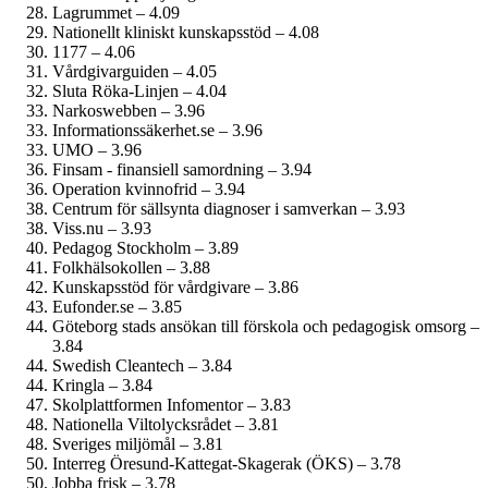
Lagrummet – 4.09
Nationellt kliniskt kunskapsstöd – 4.08
1177 – 4.06
Vårdgivarguiden – 4.05
Sluta Röka-Linjen – 4.04
Narkoswebben – 3.96
Informationssäkerhet.se – 3.96
UMO – 3.96
Finsam - finansiell samordning – 3.94
Operation kvinnofrid – 3.94
Centrum för sällsynta diagnoser i samverkan – 3.93
Viss.nu – 3.93
Pedagog Stockholm – 3.89
Folkhälsokollen – 3.88
Kunskapsstöd för vårdgivare – 3.86
Eufonder.se – 3.85
Göteborg stads ansökan till förskola och pedagogisk omsorg –
3.84
Swedish Cleantech – 3.84
Kringla – 3.84
Skolplattformen Infomentor – 3.83
Nationella Viltolycksrådet – 3.81
Sveriges miljömål – 3.81
Interreg Öresund-Kattegat-Skagerak (ÖKS) – 3.78
Jobba frisk – 3.78