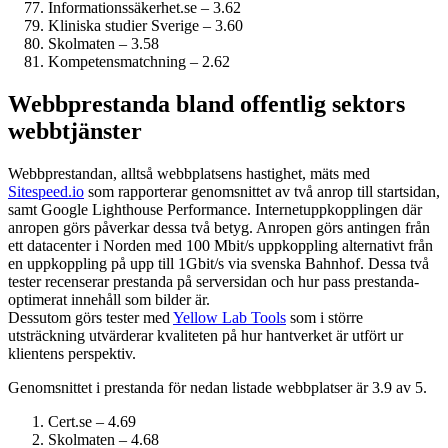
Informationssäkerhet.se – 3.62
Kliniska studier Sverige – 3.60
Skolmaten – 3.58
Kompetensmatchning – 2.62
Webbprestanda bland offentlig sektors
webbtjänster
Webbprestandan, alltså webbplatsens hastighet, mäts med
Sitespeed.io
som rapporterar genomsnittet av två anrop till startsidan,
samt Google Lighthouse Performance. Internet­uppkopplingen där
anropen görs påverkar dessa två betyg. Anropen görs antingen från
ett datacenter i Norden med 100 Mbit/s uppkoppling alternativt från
en uppkoppling på upp till 1Gbit/s via svenska Bahnhof. Dessa två
tester recenserar prestanda på serversidan och hur pass prestanda­
optimerat innehåll som bilder är.
Dessutom görs tester med
Yellow Lab Tools
som i större
utsträckning utvärderar kvaliteten på hur hantverket är utfört ur
klientens perspektiv.
Genomsnittet i prestanda för nedan listade webbplatser är 3.9 av 5.
Cert.se – 4.69
Skolmaten – 4.68