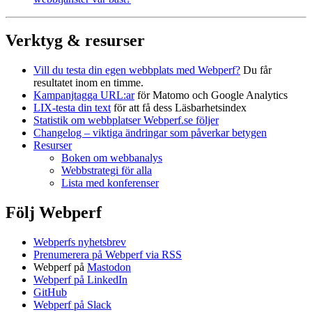
Verktyg & resurser
Vill du testa din egen webbplats med Webperf?
Du får
resultatet inom en timme.
Kampanjtagga URL:ar
för Matomo och Google Analytics
LIX-testa din text
för att få dess Läsbarhetsindex
Statistik om webbplatser Webperf.se följer
Changelog – viktiga ändringar som påverkar betygen
Resurser
Boken om webbanalys
Webbstrategi för alla
Lista med konferenser
Följ Webperf
Webperfs nyhetsbrev
Prenumerera på Webperf via RSS
Webperf på
Mastodon
Webperf på LinkedIn
GitHub
Webperf på Slack