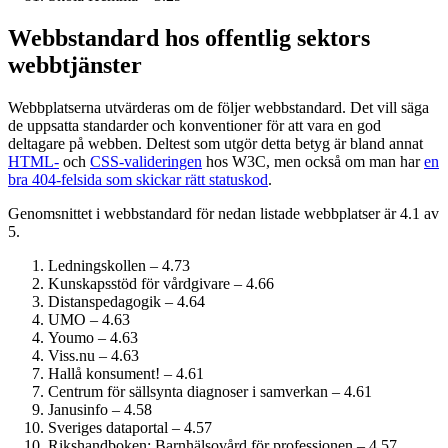
Webbstandard hos offentlig sektors
webbtjänster
Webbplatserna utvärderas om de följer webbstandard. Det vill säga
de uppsatta standarder och konventioner för att vara en god
deltagare på webben. Deltest som utgör detta betyg är bland annat
HTML-
och
CSS-valideringen
hos W3C, men också om man har
en
bra 404-felsida som skickar rätt statuskod
.
Genomsnittet i webbstandard för nedan listade webbplatser är 4.1 av
5.
Ledningskollen – 4.73
Kunskapsstöd för vårdgivare – 4.66
Distanspedagogik – 4.64
UMO – 4.63
Youmo – 4.63
Viss.nu – 4.63
Hallå konsument! – 4.61
Centrum för sällsynta diagnoser i samverkan – 4.61
Janusinfo – 4.58
Sveriges dataportal – 4.57
Rikshandboken: Barnhälsovård för professionen – 4.57