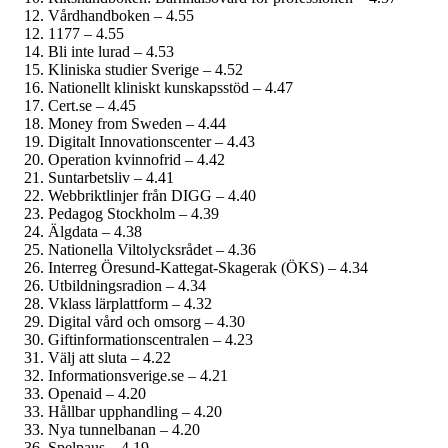
Vårdhandboken – 4.55
1177 – 4.55
Bli inte lurad – 4.53
Kliniska studier Sverige – 4.52
Nationellt kliniskt kunskapsstöd – 4.47
Cert.se – 4.45
Money from Sweden – 4.44
Digitalt Innovationscenter – 4.43
Operation kvinnofrid – 4.42
Suntarbetsliv – 4.41
Webbriktlinjer från DIGG – 4.40
Pedagog Stockholm – 4.39
Älgdata – 4.38
Nationella Viltolycksrådet – 4.36
Interreg Öresund-Kattegat-Skagerak (ÖKS) – 4.34
Utbildningsradion – 4.34
Vklass lärplattform – 4.32
Digital vård och omsorg – 4.30
Giftinformations­centralen – 4.23
Välj att sluta – 4.22
Informationsverige.se – 4.21
Openaid – 4.20
Hållbar upphandling – 4.20
Nya tunnelbanan – 4.20
Spelpaus – 4.19