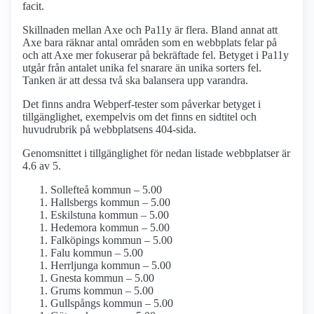
facit.
Skillnaden mellan Axe och Pa11y är flera. Bland annat att
Axe bara räknar antal områden som en webbplats felar på
och att Axe mer fokuserar på bekräftade fel. Betyget i Pa11y
utgår från antalet unika fel snarare än unika sorters fel.
Tanken är att dessa två ska balansera upp varandra.
Det finns andra Webperf-tester som påverkar betyget i
tillgänglighet, exempelvis om det finns en sidtitel och
huvudrubrik på webbplatsens 404-sida.
Genomsnittet i tillgänglighet för nedan listade webbplatser är
4.6 av 5.
Sollefteå kommun – 5.00
Hallsbergs kommun – 5.00
Eskilstuna kommun – 5.00
Hedemora kommun – 5.00
Falköpings kommun – 5.00
Falu kommun – 5.00
Herrljunga kommun – 5.00
Gnesta kommun – 5.00
Grums kommun – 5.00
Gullspångs kommun – 5.00