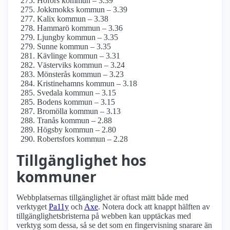
Hofors kommun – 3.39
Jokkmokks kommun – 3.39
Kalix kommun – 3.38
Hammarö kommun – 3.36
Ljungby kommun – 3.35
Sunne kommun – 3.35
Kävlinge kommun – 3.31
Västerviks kommun – 3.24
Mönsterås kommun – 3.23
Kristinehamns kommun – 3.18
Svedala kommun – 3.15
Bodens kommun – 3.15
Bromölla kommun – 3.13
Tranås kommun – 2.88
Högsby kommun – 2.80
Robertsfors kommun – 2.28
Tillgänglighet hos
kommuner
Webbplatsernas tillgänglighet är oftast mätt både med
verktyget
Pa11y
och
Axe
. Notera dock att knappt hälften av
tillgänglighetsbristerna på webben kan upptäckas med
verktyg som dessa, så se det som en fingervisning snarare än