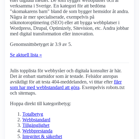
eller digitala medier. De som bygger webbplatser och är
verksamma i Sverige. En kategori för att bedöma
"skomakarens barn" bland de som bygger hemsidor åt andra.
Några är mer specialiserade, exempelvis på
sökmotoroptimering (SEO) eller att bygga webbplatser i
Wordpress, Drupal, Optimizely, Sitevision, etc. Andra jobbar
med digital transformation eller innovation.
Genomsnittsbetyget är 3.9 av 5.
Se aktuell lista »
Julis topplista för webbyråer och digitala konsulter är här.
Det är enbart startsidor som är testade. Felsidor anropas
avsiktligt för att testa 404-meddelanden, vi tittar efter
filer
som har med webbstandard att göra
. Exempelvis robots.txt
och sitemaps.
Hoppa direkt till kategoribetyg:
Totalbetyg
Webbstandard
Tillgänglighet
Webbprestanda
Integritet & säkerhet