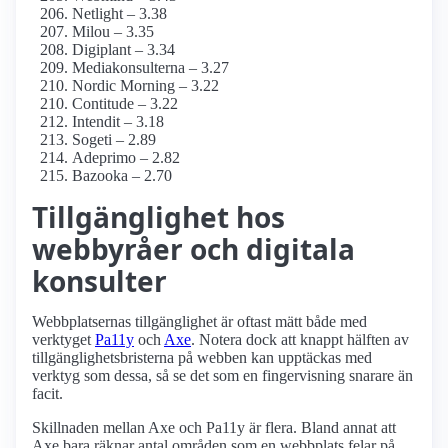
Netlight – 3.38
Milou – 3.35
Digiplant – 3.34
Mediakonsulterna – 3.27
Nordic Morning – 3.22
Contitude – 3.22
Intendit – 3.18
Sogeti – 2.89
Adeprimo – 2.82
Bazooka – 2.70
Tillgänglighet hos
webbyråer och digitala
konsulter
Webbplatsernas tillgänglighet är oftast mätt både med
verktyget
Pa11y
och
Axe
. Notera dock att knappt hälften av
tillgänglighetsbristerna på webben kan upptäckas med
verktyg som dessa, så se det som en fingervisning snarare än
facit.
Skillnaden mellan Axe och Pa11y är flera. Bland annat att
Axe bara räknar antal områden som en webbplats felar på