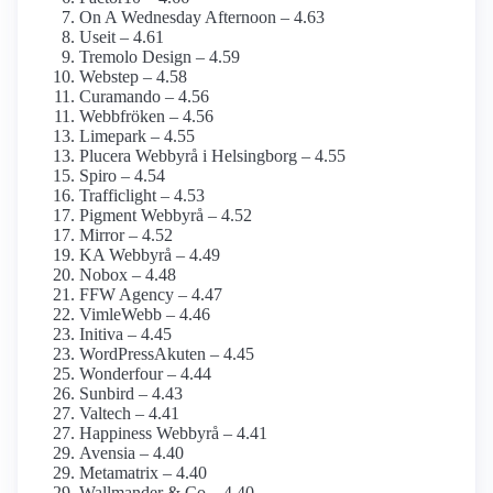
On A Wednesday Afternoon – 4.63
Useit – 4.61
Tremolo Design – 4.59
Webstep – 4.58
Curamando – 4.56
Webbfröken – 4.56
Limepark – 4.55
Plucera Webbyrå i Helsingborg – 4.55
Spiro – 4.54
Trafficlight – 4.53
Pigment Webbyrå – 4.52
Mirror – 4.52
KA Webbyrå – 4.49
Nobox – 4.48
FFW Agency – 4.47
VimleWebb – 4.46
Initiva – 4.45
WordPressAkuten – 4.45
Wonderfour – 4.44
Sunbird – 4.43
Valtech – 4.41
Happiness Webbyrå – 4.41
Avensia – 4.40
Metamatrix – 4.40
Wallmander & Co – 4.40