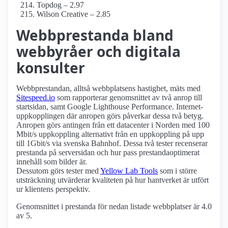
Topdog – 2.97
Wilson Creative – 2.85
Webbprestanda bland
webbyråer och digitala
konsulter
Webbprestandan, alltså webbplatsens hastighet, mäts med
Sitespeed.io
som rapporterar genomsnittet av två anrop till
startsidan, samt Google Lighthouse Performance. Internet­
uppkopplingen där anropen görs påverkar dessa två betyg.
Anropen görs antingen från ett datacenter i Norden med 100
Mbit/s uppkoppling alternativt från en uppkoppling på upp
till 1Gbit/s via svenska Bahnhof. Dessa två tester recenserar
prestanda på serversidan och hur pass prestanda­optimerat
innehåll som bilder är.
Dessutom görs tester med
Yellow Lab Tools
som i större
utsträckning utvärderar kvaliteten på hur hantverket är utfört
ur klientens perspektiv.
Genomsnittet i prestanda för nedan listade webbplatser är 4.0
av 5.