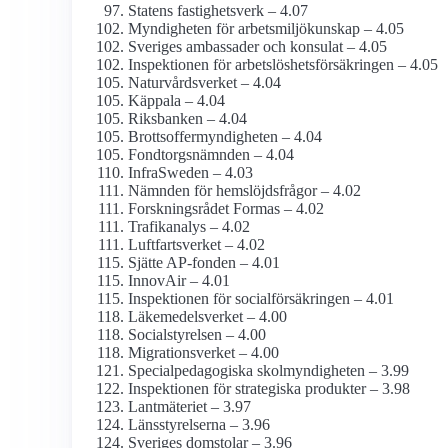
Statens fastighetsverk – 4.07
Myndigheten för arbetsmiljö­kunskap – 4.05
Sveriges ambassader och konsulat – 4.05
Inspektionen för arbetslöshets­försäkringen – 4.05
Naturvårds­verket – 4.04
Käppala – 4.04
Riksbanken – 4.04
Brottsoffer­myndigheten – 4.04
Fondtorgsnämnden – 4.04
InfraSweden – 4.03
Nämnden för hemslöjds­frågor – 4.02
Forskningsrådet Formas – 4.02
Trafikanalys – 4.02
Luftfarts­verket – 4.02
Sjätte AP-fonden – 4.01
InnovAir – 4.01
Inspektionen för social­försäkringen – 4.01
Läkemedels­verket – 4.00
Socialstyrelsen – 4.00
Migrationsverket – 4.00
Special­pedagogiska skol­myndigheten – 3.99
Inspektionen för strategiska produkter – 3.98
Lantmäteriet – 3.97
Länsstyrelserna – 3.96
Sveriges domstolar – 3.96