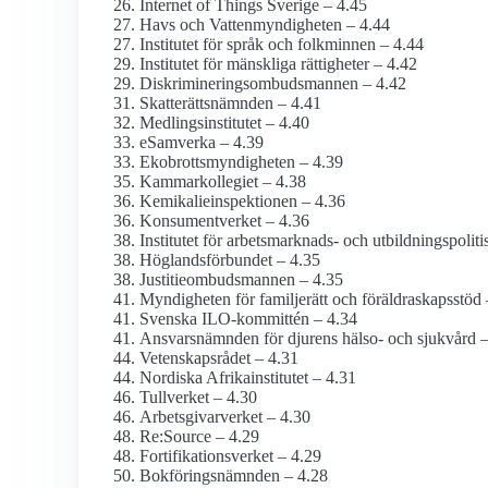
Internet of Things Sverige – 4.45
Havs och Vatten­myndigheten – 4.44
Institutet för språk och folkminnen – 4.44
Institutet för mänskliga rättigheter – 4.42
Diskriminerings­ombudsmannen – 4.42
Skatterätts­nämnden – 4.41
Medlings­institutet – 4.40
eSamverka – 4.39
Ekobrotts­myndigheten – 4.39
Kammar­kollegiet – 4.38
Kemikalie­inspektionen – 4.36
Konsument­verket – 4.36
Institutet för arbetsmarknads- och utbildnings­polit
Höglandsförbundet – 4.35
Justitie­ombudsmannen – 4.35
Myndigheten för familjerätt och föräldraskaps­stöd
Svenska ILO-kommittén – 4.34
Ansvarsnämnden för djurens hälso- och sjukvård –
Vetenskaps­rådet – 4.31
Nordiska Afrika­institutet – 4.31
Tullverket – 4.30
Arbetsgivarverket – 4.30
Re:Source – 4.29
Fortifikations­verket – 4.29
Bokförings­nämnden – 4.28