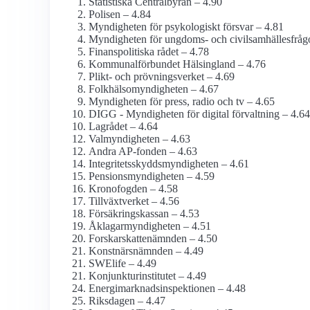
Statistiska Centralbyrån – 4.90
Polisen – 4.84
Myndigheten för psykologiskt försvar – 4.81
Myndigheten för ungdoms- och civilsamhälles­fråg
Finanspolitiska rådet – 4.78
Kommunalförbundet Hälsingland – 4.76
Plikt- och prövningsverket – 4.69
Folkhälso­myndigheten – 4.67
Myndigheten för press, radio och tv – 4.65
DIGG - Myndigheten för digital förvaltning – 4.64
Lagrådet – 4.64
Val­myndigheten – 4.63
Andra AP-fonden – 4.63
Integritetsskydds­myndigheten – 4.61
Pensions­myndigheten – 4.59
Kronofogden – 4.58
Tillväxtverket – 4.56
Försäkringskassan – 4.53
Åklagar­myndigheten – 4.51
Forskarskatte­nämnden – 4.50
Konstnärs­nämnden – 4.49
SWElife – 4.49
Konjunktu­rinstitutet – 4.49
Energimarknads­inspektionen – 4.48
Riksdagen – 4.47