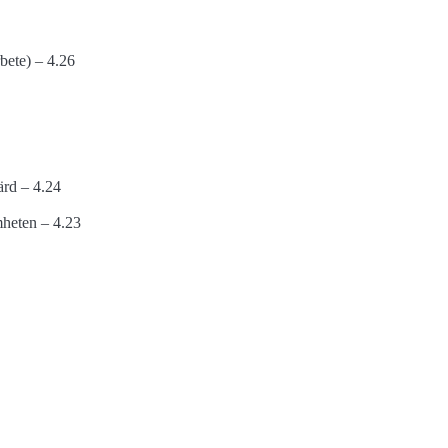
rbete) – 4.26
färd – 4.24
amheten – 4.23