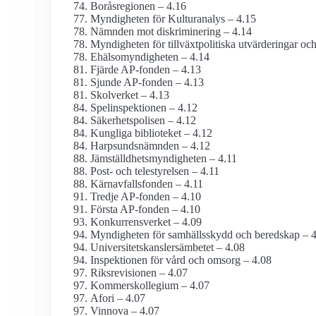
Boråsregionen – 4.16
Myndigheten för Kulturanalys – 4.15
Nämnden mot diskriminering – 4.14
Myndigheten för tillväxt­politiska utvärderingar oc
Ehälso­myndigheten – 4.14
Fjärde AP-fonden – 4.13
Sjunde AP-fonden – 4.13
Skolverket – 4.13
Spel­inspektionen – 4.12
Säkerhets­polisen – 4.12
Kungliga biblioteket – 4.12
Harpsunds­nämnden – 4.12
Jämställdhets­myndigheten – 4.11
Post- och tele­styrelsen – 4.11
Kärnavfalls­fonden – 4.11
Tredje AP-fonden – 4.10
Första AP-fonden – 4.10
Konkurrens­verket – 4.09
Myndigheten för samhälls­skydd och beredskap – 
Universitetskanslers­ämbetet – 4.08
Inspektionen för vård och omsorg – 4.08
Riksrevisionen – 4.07
Kommers­kollegium – 4.07
Afori – 4.07
Vinnova – 4.07