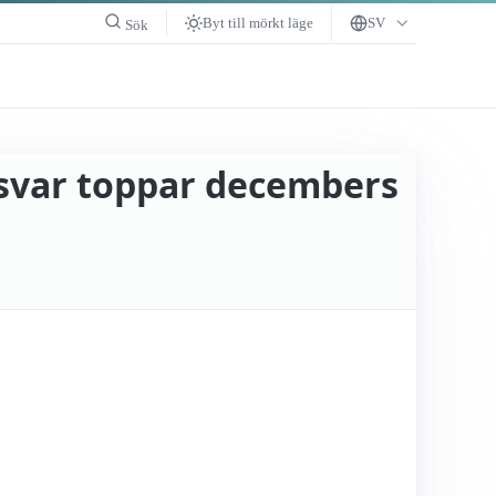
Byt till mörkt läge
SV
Sök
rsvar toppar decembers