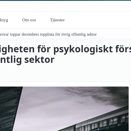
rktyg
Om oss
Tjänster
svar toppar decembers topplista för övrig offentlig sektor
igheten för psykologiskt fö
entlig sektor