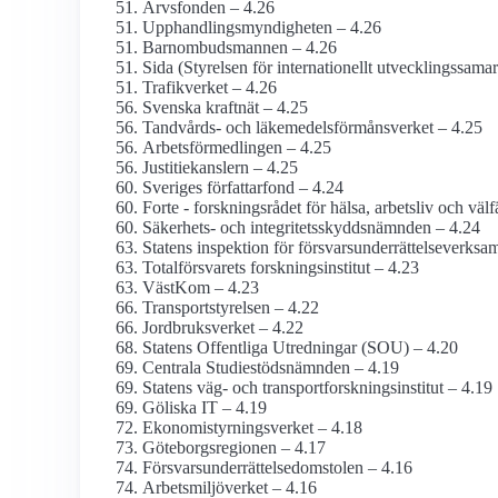
Arvsfonden – 4.26
Upphandlings­myndigheten – 4.26
Barnombudsmannen – 4.26
Sida (Styrelsen för internationellt utvecklings­sama
Trafikverket – 4.26
Svenska kraftnät – 4.25
Tandvårds- och läkemedels­förmåns­verket – 4.25
Arbetsförmedlingen – 4.25
Justitie­kanslern – 4.25
Sveriges författarfond – 4.24
Forte - forskningsrådet för hälsa, arbetsliv och väl
Säkerhets- och integritets­skydds­nämnden – 4.24
Statens inspektion för försvars­underrättelse­verks
Total­försvarets forsknings­institut – 4.23
VästKom – 4.23
Transport­styrelsen – 4.22
Jordbruks­verket – 4.22
Statens Offentliga Utredningar (SOU) – 4.20
Centrala Studiestöds­nämnden – 4.19
Statens väg- och transport­forsknings­institut – 4.19
Göliska IT – 4.19
Ekonomistyrnings­verket – 4.18
Göteborgs­regionen – 4.17
Försvars­underrättelse­domstolen – 4.16
Arbetsmiljö­verket – 4.16