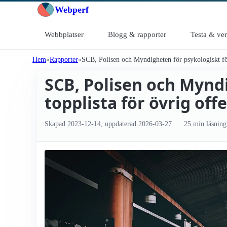
Webperf
Webbplatser
Blogg & rapporter
Testa & ve
Hem
Rapporter
SCB, Polisen och Myndigheten för psykologiskt för
SCB, Polisen och Mynd
topplista för övrig off
Skapad
2023-12-14
, uppdaterad
2026-03-27
25 min läsning