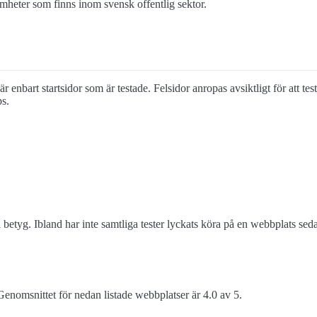
heter som finns inom svensk offentlig sektor.
r enbart startsidor som är testade. Felsidor anropas avsiktligt för att te
ps.
 betyg. Ibland har inte samtliga tester lyckats köra på en webbplats s
enomsnittet för nedan listade webbplatser är 4.0 av 5.