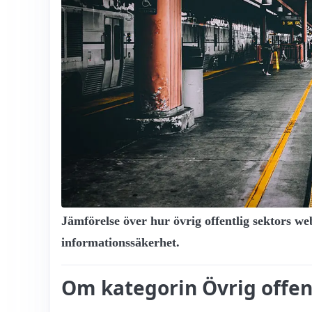
Jämförelse över hur övrig offentlig sektors w
informationssäkerhet.
Om kategorin Övrig offen