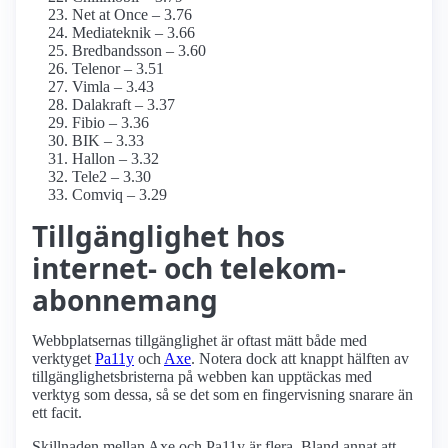
Net at Once – 3.76
Mediateknik – 3.66
Bredbandsson – 3.60
Telenor – 3.51
Vimla – 3.43
Dalakraft – 3.37
Fibio – 3.36
BIK – 3.33
Hallon – 3.32
Tele2 – 3.30
Comviq – 3.29
Tillgänglighet hos
internet- och telekom-
abonnemang
Webbplatsernas tillgänglighet är oftast mätt både med
verktyget
Pa11y
och
Axe
. Notera dock att knappt hälften av
tillgänglighetsbristerna på webben kan upptäckas med
verktyg som dessa, så se det som en fingervisning snarare än
ett facit.
Skillnaden mellan Axe och Pa11y är flera. Bland annat att