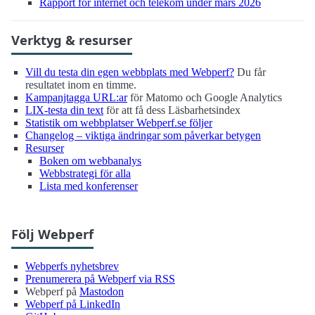
Rapport för internet och telekom under mars 2026
Verktyg & resurser
Vill du testa din egen webbplats med Webperf?
Du får
resultatet inom en timme.
Kampanjtagga URL:ar
för Matomo och Google Analytics
LIX-testa din text
för att få dess Läsbarhetsindex
Statistik om webbplatser Webperf.se följer
Changelog – viktiga ändringar som påverkar betygen
Resurser
Boken om webbanalys
Webbstrategi för alla
Lista med konferenser
Följ Webperf
Webperfs nyhetsbrev
Prenumerera på Webperf via RSS
Webperf på
Mastodon
Webperf på LinkedIn