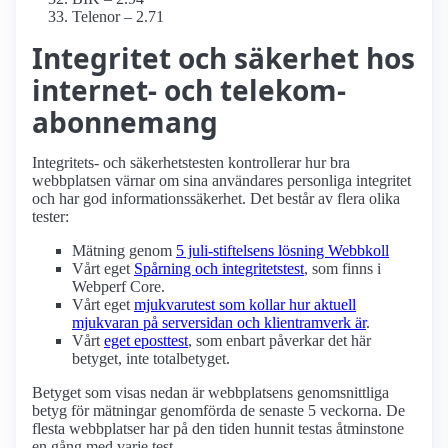
Telenor – 2.71
Integritet och säkerhet hos
internet- och telekom-
abonnemang
Integritets- och säkerhetstesten kontrollerar hur bra
webbplatsen värnar om sina användares personliga integritet
och har god informations­säkerhet. Det består av flera olika
tester:
Mätning genom
5 juli-stiftelsens lösning Webbkoll
Vårt eget
Spårning och integritetstest
, som finns i
Webperf Core.
Vårt eget
mjukvarutest som kollar hur aktuell
mjukvaran på serversidan och klient­ramverk är
.
Vårt
eget eposttest
, som enbart påverkar det här
betyget, inte totalbetyget.
Betyget som visas nedan är webbplatsens genomsnittliga
betyg för mätningar genomförda de senaste 5 veckorna. De
flesta webbplatser har på den tiden hunnit testas åtminstone
en gång med varje test.