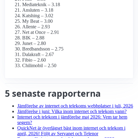
Mediateknik – 3.18
Ansluten – 3.18
Katshing – 3.02
My Beat – 3.00
Allente – 2.93
Net at Once – 2.91
BIK – 2.88
Junet – 2.80
Bredbandsson – 2.75
Dalakraft – 2.67
Fibio – 2.60
Chilimobil – 2.50
5 senaste rapporterna
Jämförelse av internet och telekoms webbplatser i juli, 2026
Jämförelse i juni: Vilka inom internet och telekom vann?
Internet och telekom i jämförelse maj 2026: Vem tar hem
segern?
QuickNet är överlägset bäst inom internet och telekom i
april, 2026! Följt av Servanet och Telenor