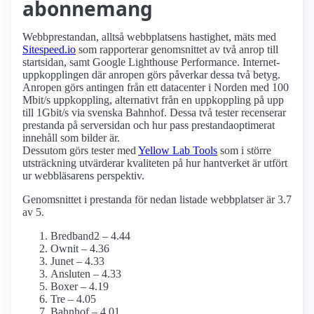
abonnemang
Webbprestandan, alltså webbplatsens hastighet, mäts med
Sitespeed.io
som rapporterar genomsnittet av två anrop till
startsidan, samt Google Lighthouse Performance. Internet­
uppkopplingen där anropen görs påverkar dessa två betyg.
Anropen görs antingen från ett datacenter i Norden med 100
Mbit/s uppkoppling, alternativt från en uppkoppling på upp
till 1Gbit/s via svenska Bahnhof. Dessa två tester recenserar
prestanda på serversidan och hur pass prestanda­optimerat
innehåll som bilder är.
Dessutom görs tester med
Yellow Lab Tools
som i större
utsträckning utvärderar kvaliteten på hur hantverket är utfört
ur webbläsarens perspektiv.
Genomsnittet i prestanda för nedan listade webbplatser är 3.7
av 5.
Bredband2 – 4.44
Ownit – 4.36
Junet – 4.33
Ansluten – 4.33
Boxer – 4.19
Tre – 4.05
Bahnhof – 4.01