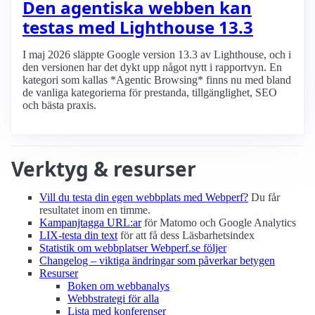
Den agentiska webben kan
testas med Lighthouse 13.3
I maj 2026 släppte Google version 13.3 av Lighthouse, och i
den versionen har det dykt upp något nytt i rapportvyn. En
kategori som kallas *Agentic Browsing* finns nu med bland
de vanliga kategorierna för prestanda, tillgänglighet, SEO
och bästa praxis.
Verktyg & resurser
Vill du testa din egen webbplats med Webperf?
Du får
resultatet inom en timme.
Kampanjtagga URL:ar
för Matomo och Google Analytics
LIX-testa din text
för att få dess Läsbarhetsindex
Statistik om webbplatser Webperf.se följer
Changelog – viktiga ändringar som påverkar betygen
Resurser
Boken om webbanalys
Webbstrategi för alla
Lista med konferenser