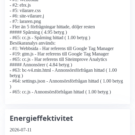
- #2: ebx.js
- #5: vilarare.css
- #6: site-vilarare.j
- #7: lararen.png
- Fler än 5 förfrågningar hittade, döljer resten
##### Spårning ( 4.95 betyg )
- #65: cc.js - Spårning hittad ( 1.00 betyg )
Besökaranalys används:
- #1: Webbsida - Har referens till Google Tag Manager
- #19: gtm.js - Har referens till Google Tag Manager
- #65: cc.js - Har referens till Siteimprove Analytics
##### Annonsörer ( 4.84 betyg )
- #63: bc-v4.min.html - Annonsörs­förfrågan hittad ( 1.00
betyg )
- #64: settings.json - Annonsörs­förfrågan hittad ( 1.00 betyg
)
- #65: cc.js - Annonsörs­förfrågan hittad ( 1.00 betyg )
Energieffektivitet
2026-07-11