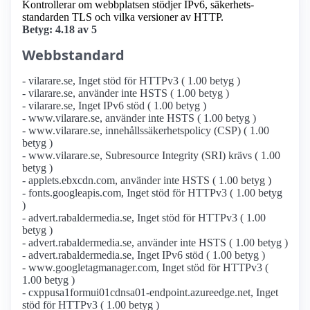
Kontrollerar om webbplatsen stödjer IPv6, säkerhets­
standarden TLS och vilka versioner av HTTP.
Betyg: 4.18 av 5
Webbstandard
- vilarare.se, Inget stöd för HTTPv3 ( 1.00 betyg )
- vilarare.se, använder inte HSTS ( 1.00 betyg )
- vilarare.se, Inget IPv6 stöd ( 1.00 betyg )
- www.vilarare.se, använder inte HSTS ( 1.00 betyg )
- www.vilarare.se, innehållssäkerhetspolicy (CSP) ( 1.00
betyg )
- www.vilarare.se, Subresource Integrity (SRI) krävs ( 1.00
betyg )
- applets.ebxcdn.com, använder inte HSTS ( 1.00 betyg )
- fonts.googleapis.com, Inget stöd för HTTPv3 ( 1.00 betyg
)
- advert.rabaldermedia.se, Inget stöd för HTTPv3 ( 1.00
betyg )
- advert.rabaldermedia.se, använder inte HSTS ( 1.00 betyg )
- advert.rabaldermedia.se, Inget IPv6 stöd ( 1.00 betyg )
- www.googletagmanager.com, Inget stöd för HTTPv3 (
1.00 betyg )
- cxppusa1formui01cdnsa01-endpoint.azureedge.net, Inget
stöd för HTTPv3 ( 1.00 betyg )