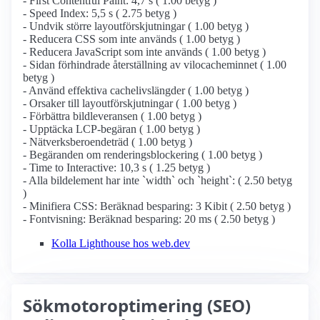
- First Contentful Paint: 4,7 s ( 1.00 betyg )
- Speed Index: 5,5 s ( 2.75 betyg )
- Undvik större layoutförskjutningar ( 1.00 betyg )
- Reducera CSS som inte används ( 1.00 betyg )
- Reducera JavaScript som inte används ( 1.00 betyg )
- Sidan förhindrade återställning av vilocacheminnet ( 1.00
betyg )
- Använd effektiva cachelivslängder ( 1.00 betyg )
- Orsaker till layoutförskjutningar ( 1.00 betyg )
- Förbättra bildleveransen ( 1.00 betyg )
- Upptäcka LCP-begäran ( 1.00 betyg )
- Nätverksberoendeträd ( 1.00 betyg )
- Begäranden om renderingsblockering ( 1.00 betyg )
- Time to Interactive: 10,3 s ( 1.25 betyg )
- Alla bildelement har inte `width` och `height`: ( 2.50 betyg
)
- Minifiera CSS: Beräknad besparing: 3 Kibit ( 2.50 betyg )
- Fontvisning: Beräknad besparing: 20 ms ( 2.50 betyg )
Kolla Lighthouse hos web.dev
Sökmotoroptimering (SEO)