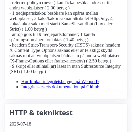
- referrer-policyn (never) kan läcka besökta adresser till
andra webbplatser ( 2.00 betyg )
- 1 tredjepartskakor, besökare kan spåras mellan
webbplatser; 2 kaka/kakor saknar attributet HttpOnly; 4
kaka/kakor saknar ett starkt SameSite-attribut (Lax eller
Strict) ( 1.00 betyg )
- anrop görs till 9 tredjepartsdomäner; 1 kända
spårningsdomäner kontaktas ( 1.40 betyg )
- headern Strict-Transport-Security (HSTS) saknas; headern
X-Content-Type-Options saknas eller är felaktig; skydd
saknas mot att webbplatsen bäddas in på andra webbplatser
(X-Frame-Options eller frame-ancestors) ( 2.50 betyg )
- 9 skript eller stilmall(ar) läses in utan Subresource Integrity
(SRI) ( 1.00 betyg )
Hur funkar integritetsbetyget på Webperf?
Integritetstestets dokumentation på Github
HTTP & tekniktest
2026-07-18