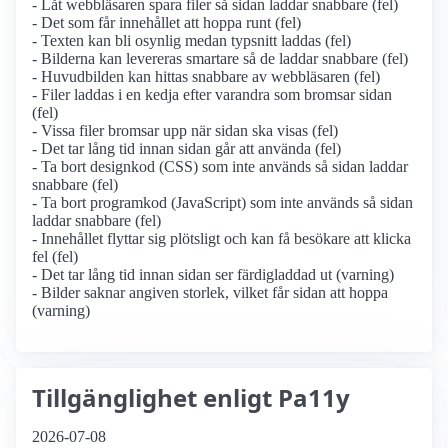
- Låt webbläsaren spara filer så sidan laddar snabbare (fel)
- Det som får innehållet att hoppa runt (fel)
- Texten kan bli osynlig medan typsnitt laddas (fel)
- Bilderna kan levereras smartare så de laddar snabbare (fel)
- Huvudbilden kan hittas snabbare av webbläsaren (fel)
- Filer laddas i en kedja efter varandra som bromsar sidan
(fel)
- Vissa filer bromsar upp när sidan ska visas (fel)
- Det tar lång tid innan sidan går att använda (fel)
- Ta bort designkod (CSS) som inte används så sidan laddar
snabbare (fel)
- Ta bort programkod (JavaScript) som inte används så sidan
laddar snabbare (fel)
- Innehållet flyttar sig plötsligt och kan få besökare att klicka
fel (fel)
- Det tar lång tid innan sidan ser färdigladdad ut (varning)
- Bilder saknar angiven storlek, vilket får sidan att hoppa
(varning)
Tillgänglighet enligt Pa11y
2026-07-08