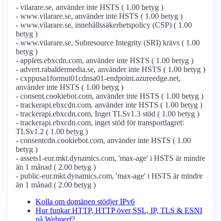
- vilarare.se, använder inte HSTS ( 1.00 betyg )
- www.vilarare.se, använder inte HSTS ( 1.00 betyg )
- www.vilarare.se, innehållssäkerhetspolicy (CSP) ( 1.00
betyg )
- www.vilarare.se, Subresource Integrity (SRI) krävs ( 1.00
betyg )
- applets.ebxcdn.com, använder inte HSTS ( 1.00 betyg )
- advert.rabaldermedia.se, använder inte HSTS ( 1.00 betyg )
- cxppusa1formui01cdnsa01-endpoint.azureedge.net,
använder inte HSTS ( 1.00 betyg )
- consent.cookiebot.com, använder inte HSTS ( 1.00 betyg )
- trackerapi.ebxcdn.com, använder inte HSTS ( 1.00 betyg )
- trackerapi.ebxcdn.com, Inget TLSv1.3 stöd ( 1.00 betyg )
- trackerapi.ebxcdn.com, inget stöd för transportlagret:
TLSv1.2 ( 1.00 betyg )
- consentcdn.cookiebot.com, använder inte HSTS ( 1.00
betyg )
- assets1-eur.mkt.dynamics.com, 'max-age' i HSTS är mindre
än 1 månad ( 2.00 betyg )
- public-eur.mkt.dynamics.com, 'max-age' i HSTS är mindre
än 1 månad ( 2.00 betyg )
Kolla om domänen stödjer IPv6
Hur funkar HTTP, HTTP över SSL, IP, TLS & ESNI
på Webperf?