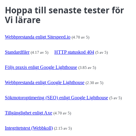
Hoppa till senaste tester för
Vi lärare
Webbprestanda enligt Sitespeed.io
(4.70 av 5)
Standardfiler
HTTP statuskod 404
(4.17 av 5)
(5 av 5)
Följs praxis enligt Google Lighthouse
(3.85 av 5)
Webbprestanda enligt Google Lighthouse
(2.30 av 5)
Sökmotoroptimering (SEO) enligt Google Lighthouse
(5 av 5)
Tillgänglighet enligt Axe
(4.70 av 5)
Integritetstest (Webbkoll)
(2.15 av 5)