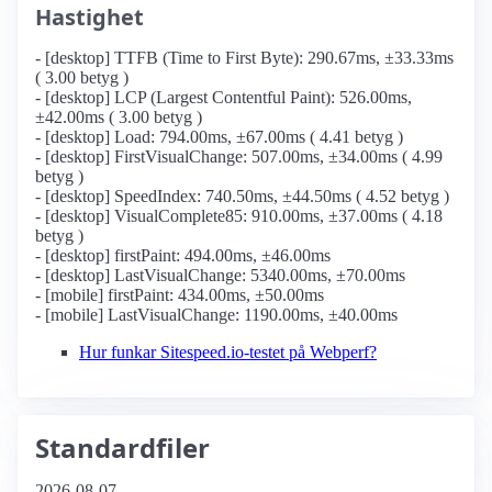
Hastighet
- [desktop] TTFB (Time to First Byte): 290.67ms, ±33.33ms
( 3.00 betyg )
- [desktop] LCP (Largest Contentful Paint): 526.00ms,
±42.00ms ( 3.00 betyg )
- [desktop] Load: 794.00ms, ±67.00ms ( 4.41 betyg )
- [desktop] FirstVisualChange: 507.00ms, ±34.00ms ( 4.99
betyg )
- [desktop] SpeedIndex: 740.50ms, ±44.50ms ( 4.52 betyg )
- [desktop] VisualComplete85: 910.00ms, ±37.00ms ( 4.18
betyg )
- [desktop] firstPaint: 494.00ms, ±46.00ms
- [desktop] LastVisualChange: 5340.00ms, ±70.00ms
- [mobile] firstPaint: 434.00ms, ±50.00ms
- [mobile] LastVisualChange: 1190.00ms, ±40.00ms
Hur funkar Sitespeed.io-testet på Webperf?
Standardfiler
2026-08-07