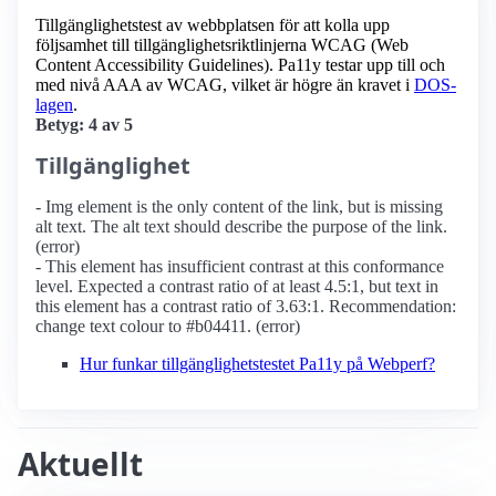
Tillgänglighetstest av webbplatsen för att kolla upp
följsamhet till tillgänglighets­riktlinjerna WCAG (Web
Content Accessibility Guidelines). Pa11y testar upp till och
med nivå AAA av WCAG, vilket är högre än kravet i
DOS-
lagen
.
Betyg: 4 av 5
Tillgänglighet
- Img element is the only content of the link, but is missing
alt text. The alt text should describe the purpose of the link.
(error)
- This element has insufficient contrast at this conformance
level. Expected a contrast ratio of at least 4.5:1, but text in
this element has a contrast ratio of 3.63:1. Recommendation:
change text colour to #b04411. (error)
Hur funkar tillgänglighetstestet Pa11y på Webperf?
Aktuellt