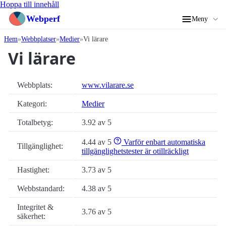
Hoppa till innehåll
Webperf
Meny
Hem
Webbplatser
Medier
Vi lärare
Vi lärare
Webbplats:
www.vilarare.se
Kategori:
Medier
Totalbetyg:
3.92 av 5
4.44 av 5
Varför enbart automatiska
Tillgänglighet:
tillgänglighetstester är otillräckligt
Hastighet:
3.73 av 5
Webbstandard:
4.38 av 5
Integritet &
3.76 av 5
säkerhet: