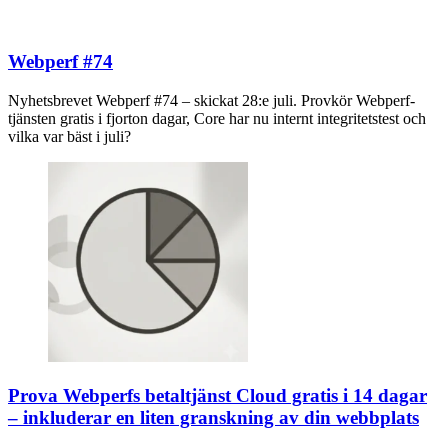
Webperf #74
Nyhetsbrevet Webperf #74 – skickat 28:e juli. Provkör Webperf-
tjänsten gratis i fjorton dagar, Core har nu internt integritetstest och
vilka var bäst i juli?
Prova Webperfs betaltjänst Cloud gratis i 14 dagar
– inkluderar en liten granskning av din webbplats