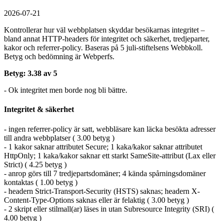
2026-07-21
Kontrollerar hur väl webbplatsen skyddar besökarnas integritet –
bland annat HTTP-headers för integritet och säkerhet, tredjeparter,
kakor och referrer-policy. Baseras på 5 juli-stiftelsens Webbkoll.
Betyg och bedömning är Webperfs.
Betyg: 3.38 av 5
- Ok integritet men borde nog bli bättre.
Integritet & säkerhet
- ingen referrer-policy är satt, webbläsare kan läcka besökta adresser
till andra webbplatser ( 3.00 betyg )
- 1 kakor saknar attributet Secure; 1 kaka/kakor saknar attributet
HttpOnly; 1 kaka/kakor saknar ett starkt SameSite-attribut (Lax eller
Strict) ( 4.25 betyg )
- anrop görs till 7 tredjepartsdomäner; 4 kända spårningsdomäner
kontaktas ( 1.00 betyg )
- headern Strict-Transport-Security (HSTS) saknas; headern X-
Content-Type-Options saknas eller är felaktig ( 3.00 betyg )
- 2 skript eller stilmall(ar) läses in utan Subresource Integrity (SRI) (
4.00 betyg )