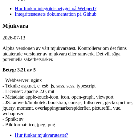
Hur funkar integritetsbetyget på Webperf?
Integritetstestets dokumentation på Github
Mjukvara
2026-07-13
Alpha-versionen av vårt mjukvaratest. Kontrollerar om det finns
utdaterade versioner av mjukvara eller ramverk. Det vill säga
potentiella säkerhetsrisker.
Betyg: 3.21 av 5
- Webbserver: nginx
- Teknik: asp.net, c, es6, js, sass, scss, typescript
- Licenser: apache-2.0, mit
- Metadata: apple-touch-icon, icon, open-graph, viewport
- JS-ramverk/bibliotek: bootstrap, core-js, fullscreen, gecko-picture,
jquery, moment, overlappingmarkerspiderfier, picturefill, vue,
webappsec
- Språk: sv
- Bildformat: ico, jpeg, png
Hur funkar mjukvarutestet?