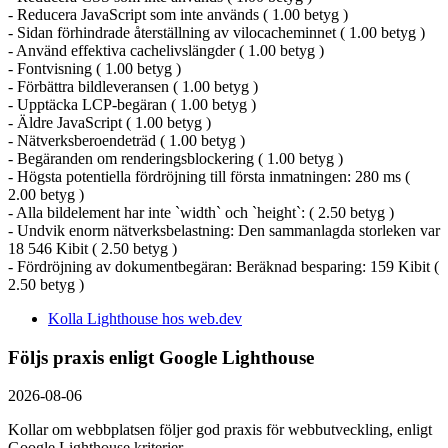
- Reducera JavaScript som inte används ( 1.00 betyg )
- Sidan förhindrade återställning av vilocacheminnet ( 1.00 betyg )
- Använd effektiva cachelivslängder ( 1.00 betyg )
- Fontvisning ( 1.00 betyg )
- Förbättra bildleveransen ( 1.00 betyg )
- Upptäcka LCP-begäran ( 1.00 betyg )
- Äldre JavaScript ( 1.00 betyg )
- Nätverksberoendeträd ( 1.00 betyg )
- Begäranden om renderingsblockering ( 1.00 betyg )
- Högsta potentiella fördröjning till första inmatningen: 280 ms (
2.00 betyg )
- Alla bildelement har inte `width` och `height`: ( 2.50 betyg )
- Undvik enorm nätverksbelastning: Den sammanlagda storleken var
18 546 Kibit ( 2.50 betyg )
- Fördröjning av dokumentbegäran: Beräknad besparing: 159 Kibit (
2.50 betyg )
Kolla Lighthouse hos web.dev
Följs praxis enligt Google Lighthouse
2026-08-06
Kollar om webbplatsen följer god praxis för webbutveckling, enligt
Google Lighthouse kriterier.