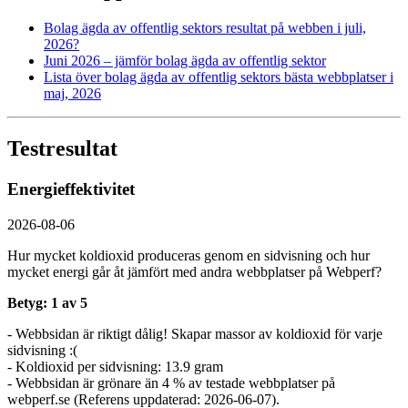
Bolag ägda av offentlig sektors resultat på webben i juli,
2026?
Juni 2026 – jämför bolag ägda av offentlig sektor
Lista över bolag ägda av offentlig sektors bästa webbplatser i
maj, 2026
Testresultat
Energieffektivitet
2026-08-06
Hur mycket koldioxid produceras genom en sidvisning och hur
mycket energi går åt jämfört med andra webbplatser på Webperf?
Betyg: 1 av 5
- Webbsidan är riktigt dålig! Skapar massor av koldioxid för varje
sidvisning :(
- Koldioxid per sidvisning: 13.9 gram
- Webbsidan är grönare än 4 % av testade webbplatser på
webperf.se (Referens uppdaterad: 2026-06-07).