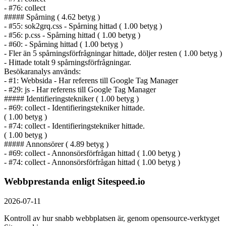
- #76: collect
##### Spårning ( 4.62 betyg )
- #55: sok2grq.css - Spårning hittad ( 1.00 betyg )
- #56: p.css - Spårning hittad ( 1.00 betyg )
- #60: - Spårning hittad ( 1.00 betyg )
- Fler än 5 spårnings­förfrågningar hittade, döljer resten ( 1.00 betyg )
- Hittade totalt 9 spårnings­förfrågningar.
Besökaranalys används:
- #1: Webbsida - Har referens till Google Tag Manager
- #29: js - Har referens till Google Tag Manager
##### Identifierings­tekniker ( 1.00 betyg )
- #69: collect - Identifierings­tekniker hittade.
( 1.00 betyg )
- #74: collect - Identifierings­tekniker hittade.
( 1.00 betyg )
##### Annonsörer ( 4.89 betyg )
- #69: collect - Annonsörs­förfrågan hittad ( 1.00 betyg )
- #74: collect - Annonsörs­förfrågan hittad ( 1.00 betyg )
Webbprestanda enligt Sitespeed.io
2026-07-11
Kontroll av hur snabb webbplatsen är, genom opensource-verktyget