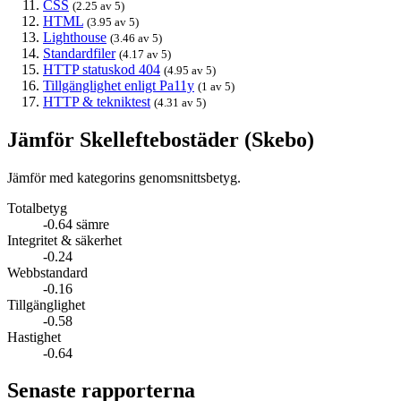
CSS
(2.25 av 5)
HTML
(3.95 av 5)
Lighthouse
(3.46 av 5)
Standardfiler
(4.17 av 5)
HTTP statuskod 404
(4.95 av 5)
Tillgänglighet enligt Pa11y
(1 av 5)
HTTP & tekniktest
(4.31 av 5)
Jämför Skelleftebostäder (Skebo)
Jämför med kategorins genomsnittsbetyg.
Totalbetyg
-0.64 sämre
Integritet & säkerhet
-0.24
Webbstandard
-0.16
Tillgänglighet
-0.58
Hastighet
-0.64
Senaste rapporterna