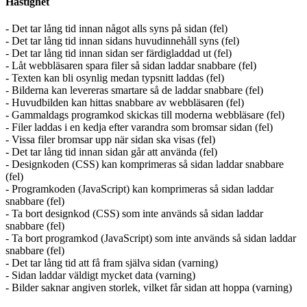
Hastighet
- Det tar lång tid innan något alls syns på sidan (fel)
- Det tar lång tid innan sidans huvudinnehåll syns (fel)
- Det tar lång tid innan sidan ser färdigladdad ut (fel)
- Låt webbläsaren spara filer så sidan laddar snabbare (fel)
- Texten kan bli osynlig medan typsnitt laddas (fel)
- Bilderna kan levereras smartare så de laddar snabbare (fel)
- Huvudbilden kan hittas snabbare av webbläsaren (fel)
- Gammaldags programkod skickas till moderna webbläsare (fel)
- Filer laddas i en kedja efter varandra som bromsar sidan (fel)
- Vissa filer bromsar upp när sidan ska visas (fel)
- Det tar lång tid innan sidan går att använda (fel)
- Designkoden (CSS) kan komprimeras så sidan laddar snabbare
(fel)
- Programkoden (JavaScript) kan komprimeras så sidan laddar
snabbare (fel)
- Ta bort designkod (CSS) som inte används så sidan laddar
snabbare (fel)
- Ta bort programkod (JavaScript) som inte används så sidan laddar
snabbare (fel)
- Det tar lång tid att få fram själva sidan (varning)
- Sidan laddar väldigt mycket data (varning)
- Bilder saknar angiven storlek, vilket får sidan att hoppa (varning)