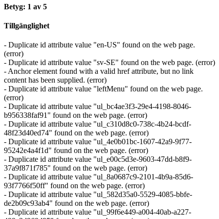
Betyg: 1 av 5
Tillgänglighet
- Duplicate id attribute value "en-US" found on the web page.
(error)
- Duplicate id attribute value "sv-SE" found on the web page. (error)
- Anchor element found with a valid href attribute, but no link
content has been supplied. (error)
- Duplicate id attribute value "leftMenu" found on the web page.
(error)
- Duplicate id attribute value "ul_bc4ae3f3-29e4-4198-8046-
b956338faf91" found on the web page. (error)
- Duplicate id attribute value "ul_c310d8c0-738c-4b24-bcdf-
48f23d40ed74" found on the web page. (error)
- Duplicate id attribute value "ul_4e0b01bc-1607-42a9-9f77-
95242e4a4f1d" found on the web page. (error)
- Duplicate id attribute value "ul_e00c5d3e-9603-47dd-b8f9-
37a9f871f785" found on the web page. (error)
- Duplicate id attribute value "ul_8a0687c9-2101-4b9a-85d6-
93f7766f50ff" found on the web page. (error)
- Duplicate id attribute value "ul_582d35a0-5529-4085-bbfe-
de2b09c93ab4" found on the web page. (error)
- Duplicate id attribute value "ul_99f6e449-a004-40ab-a227-