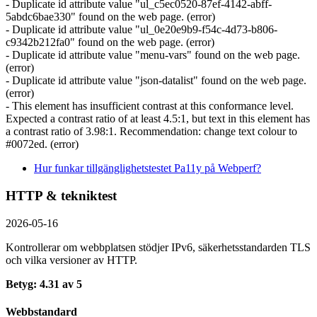
- Duplicate id attribute value "ul_c5ec0520-87ef-4142-abff-
5abdc6bae330" found on the web page. (error)
- Duplicate id attribute value "ul_0e20e9b9-f54c-4d73-b806-
c9342b212fa0" found on the web page. (error)
- Duplicate id attribute value "menu-vars" found on the web page.
(error)
- Duplicate id attribute value "json-datalist" found on the web page.
(error)
- This element has insufficient contrast at this conformance level.
Expected a contrast ratio of at least 4.5:1, but text in this element has
a contrast ratio of 3.98:1. Recommendation: change text colour to
#0072ed. (error)
Hur funkar tillgänglighetstestet Pa11y på Webperf?
HTTP & tekniktest
2026-05-16
Kontrollerar om webbplatsen stödjer IPv6, säkerhets­standarden TLS
och vilka versioner av HTTP.
Betyg: 4.31 av 5
Webbstandard