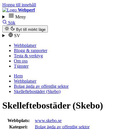
Hoppa till innehåll
Webperf
Meny
Sök
Byt till mörkt läge
SV
Webbplatser
Blogg & rapporter
Testa & verktyg
Om oss
Tjänster
Hem
Webbplatser
Bolag ägda av offentlig sektor
Skelleftebostäder (Skebo)
Skelleftebostäder (Skebo)
Webbplats:
www.skebo.se
Kategori:
Bolag ägda av offentlig sektor