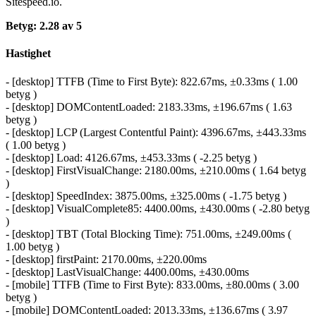
Sitespeed.io.
Betyg: 2.28 av 5
Hastighet
- [desktop] TTFB (Time to First Byte): 822.67ms, ±0.33ms ( 1.00
betyg )
- [desktop] DOMContentLoaded: 2183.33ms, ±196.67ms ( 1.63
betyg )
- [desktop] LCP (Largest Contentful Paint): 4396.67ms, ±443.33ms
( 1.00 betyg )
- [desktop] Load: 4126.67ms, ±453.33ms ( -2.25 betyg )
- [desktop] FirstVisualChange: 2180.00ms, ±210.00ms ( 1.64 betyg
)
- [desktop] SpeedIndex: 3875.00ms, ±325.00ms ( -1.75 betyg )
- [desktop] VisualComplete85: 4400.00ms, ±430.00ms ( -2.80 betyg
)
- [desktop] TBT (Total Blocking Time): 751.00ms, ±249.00ms (
1.00 betyg )
- [desktop] firstPaint: 2170.00ms, ±220.00ms
- [desktop] LastVisualChange: 4400.00ms, ±430.00ms
- [mobile] TTFB (Time to First Byte): 833.00ms, ±80.00ms ( 3.00
betyg )
- [mobile] DOMContentLoaded: 2013.33ms, ±136.67ms ( 3.97