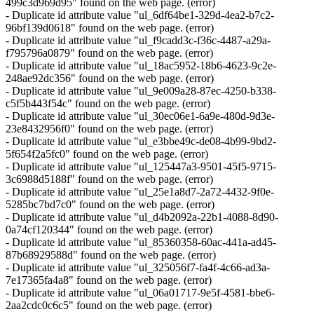
499c3d969d95" found on the web page. (error)
- Duplicate id attribute value "ul_6df64be1-329d-4ea2-b7c2-
96bf139d0618" found on the web page. (error)
- Duplicate id attribute value "ul_f9cadd3c-f36c-4487-a29a-
f795796a0879" found on the web page. (error)
- Duplicate id attribute value "ul_18ac5952-18b6-4623-9c2e-
248ae92dc356" found on the web page. (error)
- Duplicate id attribute value "ul_9e009a28-87ec-4250-b338-
c5f5b443f54c" found on the web page. (error)
- Duplicate id attribute value "ul_30ec06e1-6a9e-480d-9d3e-
23e8432956f0" found on the web page. (error)
- Duplicate id attribute value "ul_e3bbe49c-de08-4b99-9bd2-
5f654f2a5fc0" found on the web page. (error)
- Duplicate id attribute value "ul_125447a3-9501-45f5-9715-
3c6988d5188f" found on the web page. (error)
- Duplicate id attribute value "ul_25e1a8d7-2a72-4432-9f0e-
5285bc7bd7c0" found on the web page. (error)
- Duplicate id attribute value "ul_d4b2092a-22b1-4088-8d90-
0a74cf120344" found on the web page. (error)
- Duplicate id attribute value "ul_85360358-60ac-441a-ad45-
87b68929588d" found on the web page. (error)
- Duplicate id attribute value "ul_325056f7-fa4f-4c66-ad3a-
7e17365fa4a8" found on the web page. (error)
- Duplicate id attribute value "ul_06a01717-9e5f-4581-bbe6-
2aa2cdc0c6c5" found on the web page. (error)