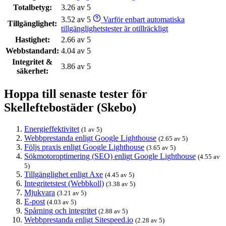
Totalbetyg:
3.26 av 5
3.52 av 5
Varför enbart automatiska
Tillgänglighet:
tillgänglighetstester är otillräckligt
Hastighet:
2.66 av 5
Webbstandard:
4.04 av 5
Integritet &
3.86 av 5
säkerhet:
Hoppa till senaste tester för
Skelleftebostäder (Skebo)
Energieffektivitet
(1 av 5)
Webbprestanda enligt Google Lighthouse
(2.65 av 5)
Följs praxis enligt Google Lighthouse
(3.65 av 5)
Sökmotoroptimering (SEO) enligt Google Lighthouse
(4.55 av
5)
Tillgänglighet enligt Axe
(4.45 av 5)
Integritetstest (Webbkoll)
(3.38 av 5)
Mjukvara
(3.21 av 5)
E-post
(4.03 av 5)
Spårning och integritet
(2.88 av 5)
Webbprestanda enligt Sitespeed.io
(2.28 av 5)