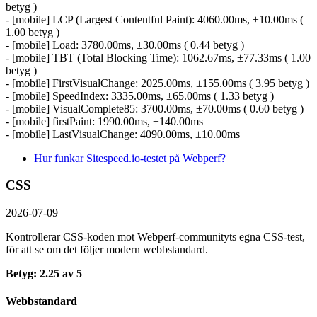
betyg )
- [mobile] LCP (Largest Contentful Paint): 4060.00ms, ±10.00ms (
1.00 betyg )
- [mobile] Load: 3780.00ms, ±30.00ms ( 0.44 betyg )
- [mobile] TBT (Total Blocking Time): 1062.67ms, ±77.33ms ( 1.00
betyg )
- [mobile] FirstVisualChange: 2025.00ms, ±155.00ms ( 3.95 betyg )
- [mobile] SpeedIndex: 3335.00ms, ±65.00ms ( 1.33 betyg )
- [mobile] VisualComplete85: 3700.00ms, ±70.00ms ( 0.60 betyg )
- [mobile] firstPaint: 1990.00ms, ±140.00ms
- [mobile] LastVisualChange: 4090.00ms, ±10.00ms
Hur funkar Sitespeed.io-testet på Webperf?
CSS
2026-07-09
Kontrollerar CSS-koden mot Webperf-communityts egna CSS-test,
för att se om det följer modern webbstandard.
Betyg: 2.25 av 5
Webbstandard