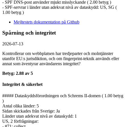
- SPF DNS-post använder mjukt misslyckande ( 2.00 betyg )
- SPF-servrar i länder utan adekvat nivå av dataskydd: US, SG (
1.00 betyg )
Mejltestets dokumentation på Github
Spårning och integritet
2026-07-13
Kontrollerar om webbplatsen har tredjeparter och molntjänster
utanför EU:s jurisdiktion, och om fingerprint-teknik används eller
annat som äventyrar användarens integritet?
Betyg: 2.88 av 5
Integritet & säkerhet
##### Dataskyddsförordningen och Schrems II-domen ( 1.00 betyg
)
Antal olika länder: 5
Sidan skickades från Sverige: Ja
Länder utan adekvat nivå av dataskydd: 1
US, 2 förfrågningar:
- #71: collect