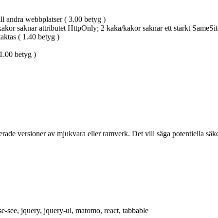
ill andra webbplatser ( 3.00 betyg )
kor saknar attributet HttpOnly; 2 kaka/kakor saknar ett starkt SameSite-a
aktas ( 1.40 betyg )
 1.00 betyg )
rade versioner av mjukvara eller ramverk. Det vill säga potentiella säke
se-see, jquery, jquery-ui, matomo, react, tabbable