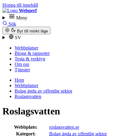
Hoppa till innehåll
Webperf
Meny
Sök
Byt till mörkt läge
SV
Webbplatser
Blogg & rapporter
Testa & verktyg
Om oss
Tjänster
Hem
Webbplatser
Bolag ägda av offentlig sektor
Roslagsvatten
Roslagsvatten
Webbplats:
roslagsvatten.se
Kategori:
Bolag ägda av offentlig sektor