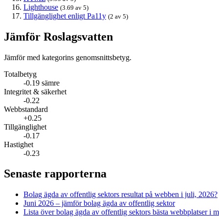
Lighthouse
(3.69 av 5)
Tillgänglighet enligt Pa11y
(2 av 5)
Jämför Roslagsvatten
Jämför med kategorins genomsnittsbetyg.
Totalbetyg
-0.19 sämre
Integritet & säkerhet
-0.22
Webbstandard
+0.25
Tillgänglighet
-0.17
Hastighet
-0.23
Senaste rapporterna
Bolag ägda av offentlig sektors resultat på webben i juli, 2026?
Juni 2026 – jämför bolag ägda av offentlig sektor
Lista över bolag ägda av offentlig sektors bästa webbplatser i 