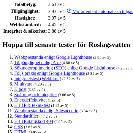
Totalbetyg:
3.61 av 5
Tillgänglighet:
3.93 av 5
Varför enbart automatiska tillgäng
Hastighet:
3.07 av 5
Webbstandard:
4.45 av 5
Integritet & säkerhet:
3.88 av 5
Hoppa till senaste tester för Roslagsvatten
Webbprestanda enligt Google Lighthouse
(2.95 av 5)
Tillgänglighet enligt Axe
(4.80 av 5)
Sökmotoroptimering (SEO) enligt Google Lighthouse
(4.25 av 5
Följs praxis enligt Google Lighthouse
(3.85 av 5)
Integritetstest (Webbkoll)
(2.52 av 5)
Mjukvara
(4.20 av 5)
E-post
(3.31 av 5)
Spårning och integritet
(3.86 av 5)
Energieffektivitet
(1 av 5)
HTTP & tekniktest
(4.15 av 5)
Webbprestanda enligt Sitespeed.io
(3.34 av 5)
Standardfiler
(4.42 av 5)
HTTP statuskod 404
(4.95 av 5)
CSS
(3.85 av 5)
HTML
(3.95 av 5)