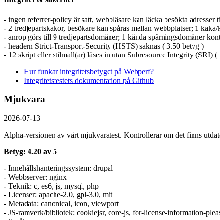
- ingen referrer-policy är satt, webbläsare kan läcka besökta adresser t
- 2 tredjepartskakor, besökare kan spåras mellan webbplatser; 1 kaka/ka
- anrop görs till 9 tredjepartsdomäner; 1 kända spårningsdomäner kont
- headern Strict-Transport-Security (HSTS) saknas ( 3.50 betyg )
- 12 skript eller stilmall(ar) läses in utan Subresource Integrity (SRI) (
Hur funkar integritetsbetyget på Webperf?
Integritetstestets dokumentation på Github
Mjukvara
2026-07-13
Alpha-versionen av vårt mjukvaratest. Kontrollerar om det finns utdate
Betyg: 4.20 av 5
- Innehållshanteringssystem: drupal
- Webbserver: nginx
- Teknik: c, es6, js, mysql, php
- Licenser: apache-2.0, gpl-3.0, mit
- Metadata: canonical, icon, viewport
- JS-ramverk/bibliotek: cookiejsr, core-js, for-license-information-plea