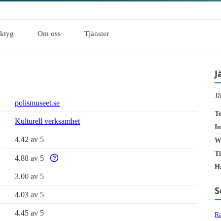
rktyg
Om oss
Tjänster
J
J
polismuseet.se
To
Kulturell verksamhet
In
4.42 av 5
W
Ti
4.88 av 5
Varför enbart automatiska tillgänglighetstester är otillrä
Ha
3.00 av 5
S
4.03 av 5
4.45 av 5
Ra