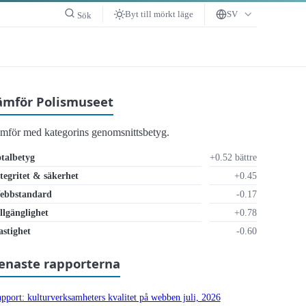
Byt till mörkt läge
SV
Sök
ämför Polismuseet
ämför med kategorins genomsnittsbetyg.
talbetyg
+0.52 bättre
tegritet & säkerhet
+0.45
ebbstandard
-0.17
llgänglighet
+0.78
ckligt
stighet
-0.60
enaste rapporterna
pport: kultur­verksamheters kvalitet på webben juli, 2026