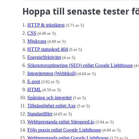
Hoppa till senaste tester 
HTTP & tekniktest
(3.71 av 5)
CSS
(4.40 av 5)
Mjukvara
(4.60 av 5)
HTTP statuskod 404
(5 av 5)
Energieffektivitet
(4 av 5)
Sökmotoroptimering (SEO) enligt Google Lighthouse
(4.
Integritetstest (Webbkoll)
(4.64 av 5)
E-post
(3.92 av 5)
HTML
(4.50 av 5)
Spårning och integritet
(5 av 5)
Tillgänglighet enligt Axe
(5 av 5)
Standardfiler
(4.65 av 5)
Webbprestanda enligt Sitespeed.io
(3.94 av 5)
Följs praxis enligt Google Lighthouse
(4.80 av 5)
Webbprestanda enligt Google Lighthouse
(3.75 av 5)