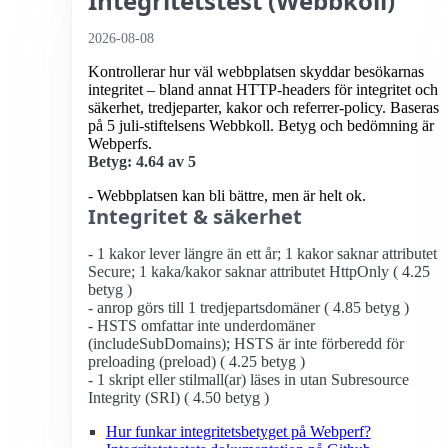
Integritetstest (Webbkoll)
2026-08-08
Kontrollerar hur väl webbplatsen skyddar besökarnas
integritet – bland annat HTTP-headers för integritet och
säkerhet, tredjeparter, kakor och referrer-policy. Baseras
på 5 juli-stiftelsens Webbkoll. Betyg och bedömning är
Webperfs.
Betyg: 4.64 av 5
- Webbplatsen kan bli bättre, men är helt ok.
Integritet & säkerhet
- 1 kakor lever längre än ett år; 1 kakor saknar attributet
Secure; 1 kaka/kakor saknar attributet HttpOnly ( 4.25
betyg )
- anrop görs till 1 tredjepartsdomäner ( 4.85 betyg )
- HSTS omfattar inte underdomäner
(includeSubDomains); HSTS är inte förberedd för
preloading (preload) ( 4.25 betyg )
- 1 skript eller stilmall(ar) läses in utan Subresource
Integrity (SRI) ( 4.50 betyg )
Hur funkar integritetsbetyget på Webperf?