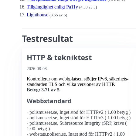
Tillgänglighet enligt Pa11y
(4.50 av 5)
Lighthouse
(3.55 av 5)
Testresultat
HTTP & tekniktest
2026-08-08
Kontrollerar om webbplatsen stödjer IPv6, säkerhets­
standarden TLS och vilka versioner av HTTP.
Betyg: 3.71 av 5
Webbstandard
- polismuseet.se, Inget stöd för HTTPv2 ( 1.00 betyg )
- polismuseet.se, Inget stöd för HTTPv3 ( 1.00 betyg )
- polismuseet.se, Subresource Integrity (SRI) krävs (
1.00 betyg )
- webstats.polisen.se, Inget stöd för HTTPv2 ( 1.00