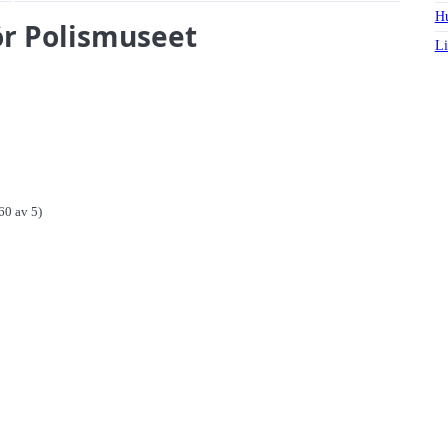
Hu
för Polismuseet
Li
60 av 5)