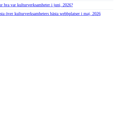
r bra var kultur­verksamheter i juni, 2026?
sta över kultur­verksamheters bästa webbplatser i maj, 2026