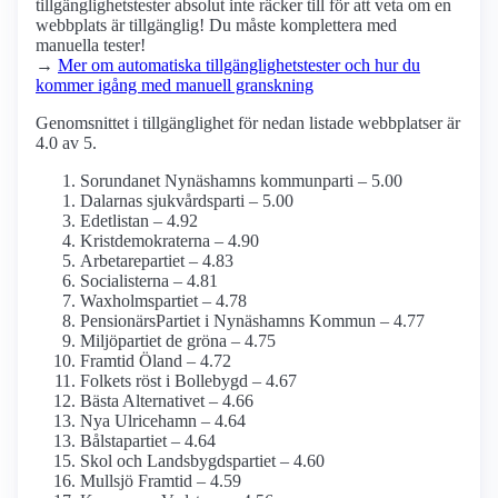
tillgänglighets­tester absolut inte räcker till för att veta om en
webbplats är tillgänglig! Du måste komplettera med
manuella tester!
→
Mer om automatiska tillgänglighets­tester och hur du
kommer igång med manuell granskning
Genomsnittet i tillgänglighet för nedan listade webbplatser är
4.0 av 5.
Sorundanet Nynäshamns kommunparti – 5.00
Dalarnas sjukvårdsparti – 5.00
Edetlistan – 4.92
Kristdemokraterna – 4.90
Arbetarepartiet – 4.83
Socialisterna – 4.81
Waxholmspartiet – 4.78
PensionärsPartiet i Nynäshamns Kommun – 4.77
Miljöpartiet de gröna – 4.75
Framtid Öland – 4.72
Folkets röst i Bollebygd – 4.67
Bästa Alternativet – 4.66
Nya Ulricehamn – 4.64
Bålstapartiet – 4.64
Skol och Landsbygdspartiet – 4.60
Mullsjö Framtid – 4.59