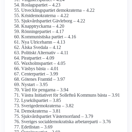
Roslagspartiet – 4.23
Utvecklingspartiet demokraterna – 4.22
Kristdemokraterna – 4.22
Sjukvårds­partiet Gävleborg – 4.22
Knapptryckarna – 4.20
Rönningepartiet – 4.17
Kommunistiska partiet – 4.16
Nya Ulricehamn – 4.13
Älska Svedala – 4.12
Politiskt Alternativ – 4.11
Piratpartiet – 4.09
Waxholmspartiet – 4.05
Väsbys bästa – 4.01
Centerpartiet – 3.99
Götenes Framtid – 3.97
Nystart – 3.95
Vård för pengarna – 3.94
Västra Initiativet för Sollefteå Kommuns bästa – 3.91
Lysekilspartiet – 3.85
Sverige­demokraterna – 3.82
Demokraterna – 3.81
Sjukvårdspartiet Västernorrland – 3.79
Sveriges social­demokratiska arbetareparti – 3.76
Edetlistan – 3.69