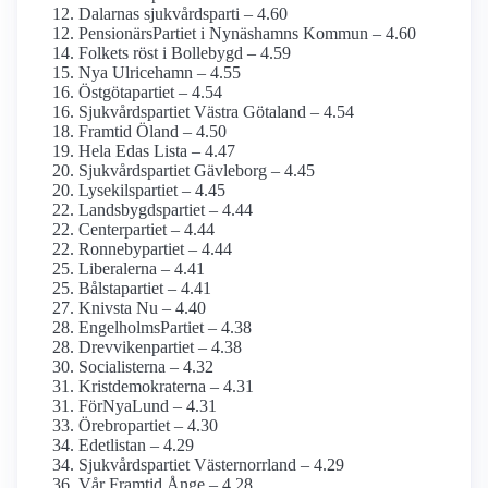
Dalarnas sjukvårdsparti – 4.60
PensionärsPartiet i Nynäshamns Kommun – 4.60
Folkets röst i Bollebygd – 4.59
Nya Ulricehamn – 4.55
Östgötapartiet – 4.54
Sjukvårdspartiet Västra Götaland – 4.54
Framtid Öland – 4.50
Hela Edas Lista – 4.47
Sjukvårds­partiet Gävleborg – 4.45
Lysekilspartiet – 4.45
Landsbygdspartiet – 4.44
Centerpartiet – 4.44
Ronnebypartiet – 4.44
Liberalerna – 4.41
Bålstapartiet – 4.41
Knivsta Nu – 4.40
EngelholmsPartiet – 4.38
Drevvikenpartiet – 4.38
Socialisterna – 4.32
Kristdemokraterna – 4.31
FörNyaLund – 4.31
Örebropartiet – 4.30
Edetlistan – 4.29
Sjukvårdspartiet Västernorrland – 4.29
Vår Framtid Ånge – 4.28