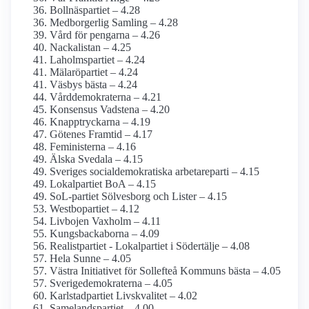
Bollnäspartiet – 4.28
Medborgerlig Samling – 4.28
Vård för pengarna – 4.26
Nackalistan – 4.25
Laholmspartiet – 4.24
Mälaröpartiet – 4.24
Väsbys bästa – 4.24
Vårddemokraterna – 4.21
Konsensus Vadstena – 4.20
Knapptryckarna – 4.19
Götenes Framtid – 4.17
Feministerna – 4.16
Älska Svedala – 4.15
Sveriges social­demokratiska arbetareparti – 4.15
Lokalpartiet BoA – 4.15
SoL-partiet Sölvesborg och Lister – 4.15
Westbopartiet – 4.12
Livbojen Vaxholm – 4.11
Kungsbackaborna – 4.09
Realistpartiet - Lokalpartiet i Södertälje – 4.08
Hela Sunne – 4.05
Västra Initiativet för Sollefteå Kommuns bästa – 4.05
Sverige­demokraterna – 4.05
Karlstadpartiet Livskvalitet – 4.02
Samelandspartiet – 4.00