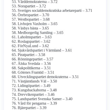
Vårddemokraterna – 3.72
Norapartiet – 3.72
Sveriges social­demokratiska arbetareparti – 3.71
Örebropartiet – 3.70
Westbopartiet – 3.68
Livbojen Vaxholm – 3.65
Väsbys bästa – 3.65
Medborgerlig Samling – 3.65
Laholmspartiet – 3.63
Roslagspartiet – 3.62
FörNyaLund – 3.62
Sjukvårdspartiet i Värmland – 3.61
Piratpartiet – 3.58
Rönningepartiet – 3.57
Älska Svedala – 3.56
Sakpolitikerna – 3.51
Götenes Framtid – 3.51
Utvecklingspartiet demokraterna – 3.51
Västjämtlands Väl – 3.50
Lidingöpartiet – 3.49
Kungsbackaborna – 3.48
Drevvikenpartiet – 3.46
Landspartiet Svenska Samer – 3.40
Vård för pengarna – 3.39
Bjärepartiet – 3.39