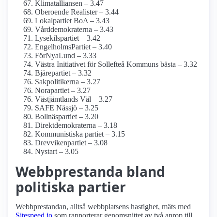
Klimatalliansen – 3.47
Oberoende Realister – 3.44
Lokalpartiet BoA – 3.43
Vårddemokraterna – 3.43
Lysekilspartiet – 3.42
EngelholmsPartiet – 3.40
FörNyaLund – 3.33
Västra Initiativet för Sollefteå Kommuns bästa – 3.32
Bjärepartiet – 3.32
Sakpolitikerna – 3.27
Norapartiet – 3.27
Västjämtlands Väl – 3.27
SAFE Nässjö – 3.25
Bollnäspartiet – 3.20
Direktdemokraterna – 3.18
Kommunistiska partiet – 3.15
Drevvikenpartiet – 3.08
Nystart – 3.05
Webbprestanda bland
politiska partier
Webbprestandan, alltså webbplatsens hastighet, mäts med
Sitespeed.io
som rapporterar genomsnittet av två anrop till