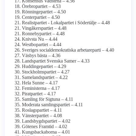
Konsensus Vadstena – 4.56
Örebropartiet – 4.53
Rönningepartiet – 4.50
Centerpartiet – 4.50
Realistpartiet - Lokalpartiet i Södertälje – 4.48
Vingåkerspartiet – 4.48
Ronnebypartiet – 4.48
Knivsta Nu – 4.44
Westbopartiet – 4.44
Sveriges social­demokratiska arbetareparti – 4.40
Väsbys bästa – 4.36
Landspartiet Svenska Samer – 4.33
Huddingepartiet – 4.29
Stockholmspartiet – 4.27
Samelandspartiet – 4.22
Hela Sunne – 4.17
Feministerna – 4.17
Piratpartiet – 4.17
Samling för Sigtuna – 4.11
Moderata samlingspartiet – 4.11
Roslagspartiet – 4.11
Vänsterpartiet – 4.08
Landsbygdspartiet – 4.02
Götenes Framtid – 4.02
Kungsbackaborna – 4.01