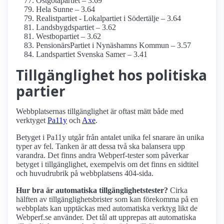
Östgötapartiet – 3.69
Hela Sunne – 3.64
Realistpartiet - Lokalpartiet i Södertälje – 3.64
Landsbygdspartiet – 3.62
Westbopartiet – 3.62
PensionärsPartiet i Nynäshamns Kommun – 3.57
Landspartiet Svenska Samer – 3.41
Tillgänglighet hos politiska
partier
Webbplatsernas tillgänglighet är oftast mätt både med
verktyget
Pa11y
och
Axe
.
Betyget i Pa11y utgår från antalet unika fel snarare än unika
typer av fel. Tanken är att dessa två ska balansera upp
varandra. Det finns andra Webperf-tester som påverkar
betyget i tillgänglighet, exempelvis om det finns en sidtitel
och huvudrubrik på webbplatsens 404-sida.
Hur bra är automatiska tillgänglighets­tester?
Cirka
hälften av tillgänglighets­brister som kan förekomma på en
webbplats kan upptäckas med automatiska verktyg likt de
Webperf.se använder. Det tål att upprepas att automatiska