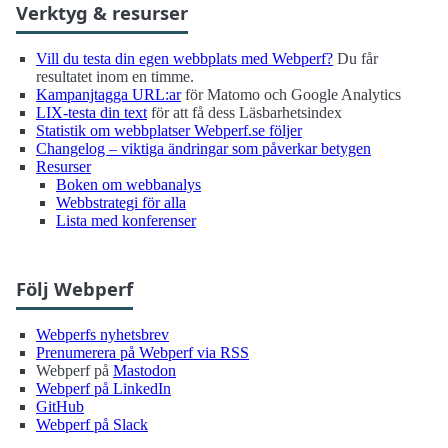
Verktyg & resurser
Vill du testa din egen webbplats med Webperf?
Du får
resultatet inom en timme.
Kampanjtagga URL:ar
för Matomo och Google Analytics
LIX-testa din text
för att få dess Läsbarhetsindex
Statistik om webbplatser Webperf.se följer
Changelog – viktiga ändringar som påverkar betygen
Resurser
Boken om webbanalys
Webbstrategi för alla
Lista med konferenser
Följ Webperf
Webperfs nyhetsbrev
Prenumerera på Webperf via RSS
Webperf på
Mastodon
Webperf på LinkedIn
GitHub
Webperf på Slack