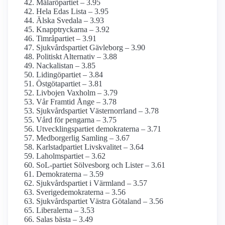
Mälaröpartiet – 3.95
Hela Edas Lista – 3.95
Älska Svedala – 3.93
Knapptryckarna – 3.92
Timråpartiet – 3.91
Sjukvårds­partiet Gävleborg – 3.90
Politiskt Alternativ – 3.88
Nackalistan – 3.85
Lidingöpartiet – 3.84
Östgötapartiet – 3.81
Livbojen Vaxholm – 3.79
Vår Framtid Ånge – 3.78
Sjukvårdspartiet Västernorrland – 3.78
Vård för pengarna – 3.75
Utvecklingspartiet demokraterna – 3.71
Medborgerlig Samling – 3.67
Karlstadpartiet Livskvalitet – 3.64
Laholmspartiet – 3.62
SoL-partiet Sölvesborg och Lister – 3.61
Demokraterna – 3.59
Sjukvårdspartiet i Värmland – 3.57
Sverige­demokraterna – 3.56
Sjukvårdspartiet Västra Götaland – 3.56
Liberalerna – 3.53
Salas bästa – 3.49