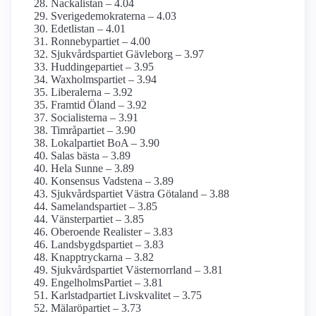
Nackalistan – 4.04
Sverige­demokraterna – 4.03
Edetlistan – 4.01
Ronnebypartiet – 4.00
Sjukvårds­partiet Gävleborg – 3.97
Huddingepartiet – 3.95
Waxholmspartiet – 3.94
Liberalerna – 3.92
Framtid Öland – 3.92
Socialisterna – 3.91
Timråpartiet – 3.90
Lokalpartiet BoA – 3.90
Salas bästa – 3.89
Hela Sunne – 3.89
Konsensus Vadstena – 3.89
Sjukvårdspartiet Västra Götaland – 3.88
Samelandspartiet – 3.85
Vänsterpartiet – 3.85
Oberoende Realister – 3.83
Landsbygdspartiet – 3.83
Knapptryckarna – 3.82
Sjukvårdspartiet Västernorrland – 3.81
EngelholmsPartiet – 3.81
Karlstadpartiet Livskvalitet – 3.75
Mälaröpartiet – 3.73