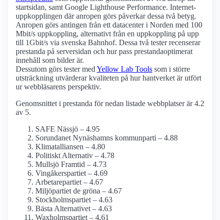
startsidan, samt Google Lighthouse Performance. Internet­
uppkopplingen där anropen görs påverkar dessa två betyg.
Anropen görs antingen från ett datacenter i Norden med 100
Mbit/s uppkoppling, alternativt från en uppkoppling på upp
till 1Gbit/s via svenska Bahnhof. Dessa två tester recenserar
prestanda på serversidan och hur pass prestanda­optimerat
innehåll som bilder är.
Dessutom görs tester med
Yellow Lab Tools
som i större
utsträckning utvärderar kvaliteten på hur hantverket är utfört
ur webbläsarens perspektiv.
Genomsnittet i prestanda för nedan listade webbplatser är 4.2
av 5.
SAFE Nässjö – 4.95
Sorundanet Nynäshamns kommunparti – 4.88
Klimatalliansen – 4.80
Politiskt Alternativ – 4.78
Mullsjö Framtid – 4.73
Vingåkerspartiet – 4.69
Arbetarepartiet – 4.67
Miljöpartiet de gröna – 4.67
Stockholmspartiet – 4.63
Bästa Alternativet – 4.63
Waxholmspartiet – 4.61