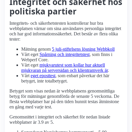
Integritet och säkerhet hos
politiska partier
Integritets- och säkerhetstesten kontrollerar hur bra
webbplatsen värnar om sina användares personliga integritet
och har god informations­säkerhet. Det består av flera olika
tester:
Mätning genom
5 juli-stiftelsens lösning Webbkoll
Vårt eget
Spårning och integritetstest
, som finns i
Webperf Core.
Vårt eget
mjukvarutest som kollar hur aktuell
mjukvaran på serversidan och klient­ramverk är
.
Vårt
eget eposttest
, som enbart påverkar det här
betyget, inte totalbetyget.
Betyget som visas nedan är webbplatsens genomsnittliga
betyg för mätningar genomförda de senaste 5 veckorna. De
flesta webbplatser har på den tiden hunnit testas åtminstone
en gång med varje test.
Genomsnittet i integritet och säkerhet för nedan listade
webbplatser är 3.9 av 5.