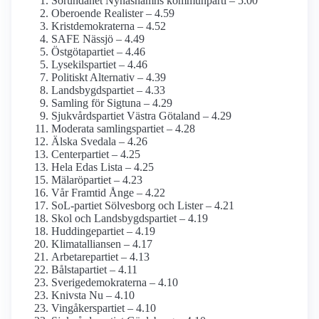
Sorundanet Nynäshamns kommunparti – 5.00
Oberoende Realister – 4.59
Kristdemokraterna – 4.52
SAFE Nässjö – 4.49
Östgötapartiet – 4.46
Lysekilspartiet – 4.46
Politiskt Alternativ – 4.39
Landsbygdspartiet – 4.33
Samling för Sigtuna – 4.29
Sjukvårdspartiet Västra Götaland – 4.29
Moderata samlingspartiet – 4.28
Älska Svedala – 4.26
Centerpartiet – 4.25
Hela Edas Lista – 4.25
Mälaröpartiet – 4.23
Vår Framtid Ånge – 4.22
SoL-partiet Sölvesborg och Lister – 4.21
Skol och Landsbygdspartiet – 4.19
Huddingepartiet – 4.19
Klimatalliansen – 4.17
Arbetarepartiet – 4.13
Bålstapartiet – 4.11
Sverige­demokraterna – 4.10
Knivsta Nu – 4.10
Vingåkerspartiet – 4.10