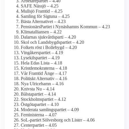
Arbetarepartiet – 4.40
SAFE Nässjö – 4.25
Mullsjö Framtid – 4.25
Samling för Sigtuna – 4.25
Bästa Alternativet – 4.23
PensionärsPartiet i Nynäshamns Kommun – 4.23
Klimatalliansen – 4.22
Dalarnas sjukvårdsparti – 4.20
Skol och Landsbygdspartiet – 4.20
Folkets röst i Bollebygd – 4.20
Vingåkerspartiet – 4.19
Lysekilspartiet – 4.19
Hela Edas Lista – 4.18
Kristdemokraterna – 4.18
Vår Framtid Ånge – 4.17
Politiskt Alternativ – 4.16
Nya Ulricehamn – 4.16
Knivsta Nu – 4.14
Bålstapartiet – 4.14
Stockholmspartiet – 4.12
Östgötapartiet – 4.10
Moderata samlingspartiet – 4.09
Feministerna – 4.07
SoL-partiet Sölvesborg och Lister – 4.06
Centerpartiet – 4.05