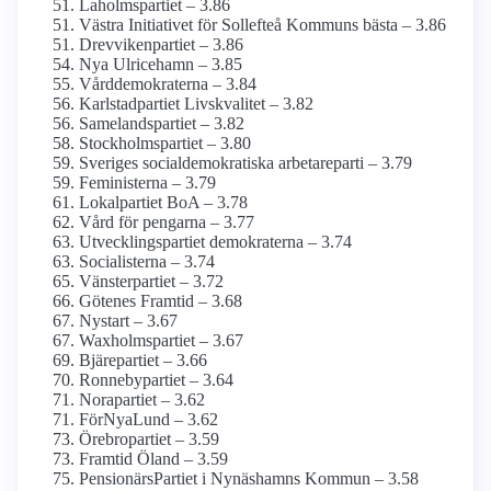
Laholmspartiet – 3.86
Västra Initiativet för Sollefteå Kommuns bästa – 3.86
Drevvikenpartiet – 3.86
Nya Ulricehamn – 3.85
Vårddemokraterna – 3.84
Karlstadpartiet Livskvalitet – 3.82
Samelandspartiet – 3.82
Stockholmspartiet – 3.80
Sveriges social­demokratiska arbetareparti – 3.79
Feministerna – 3.79
Lokalpartiet BoA – 3.78
Vård för pengarna – 3.77
Utvecklingspartiet demokraterna – 3.74
Socialisterna – 3.74
Vänsterpartiet – 3.72
Götenes Framtid – 3.68
Nystart – 3.67
Waxholmspartiet – 3.67
Bjärepartiet – 3.66
Ronnebypartiet – 3.64
Norapartiet – 3.62
FörNyaLund – 3.62
Örebropartiet – 3.59
Framtid Öland – 3.59
PensionärsPartiet i Nynäshamns Kommun – 3.58