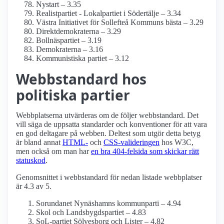
Nystart – 3.35
Realistpartiet - Lokalpartiet i Södertälje – 3.34
Västra Initiativet för Sollefteå Kommuns bästa – 3.29
Direktdemokraterna – 3.29
Bollnäspartiet – 3.19
Demokraterna – 3.16
Kommunistiska partiet – 3.12
Webbstandard hos
politiska partier
Webbplatserna utvärderas om de följer webbstandard. Det
vill säga de uppsatta standarder och konventioner för att vara
en god deltagare på webben. Deltest som utgör detta betyg
är bland annat
HTML-
och
CSS-valideringen
hos W3C,
men också om man har
en bra 404-felsida som skickar rätt
statuskod
.
Genomsnittet i webbstandard för nedan listade webbplatser
är 4.3 av 5.
Sorundanet Nynäshamns kommunparti – 4.94
Skol och Landsbygdspartiet – 4.83
SoL-partiet Sölvesborg och Lister – 4.82