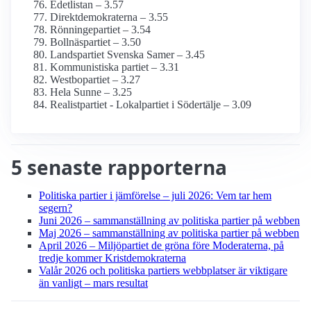
Edetlistan – 3.57
Direktdemokraterna – 3.55
Rönningepartiet – 3.54
Bollnäspartiet – 3.50
Landspartiet Svenska Samer – 3.45
Kommunistiska partiet – 3.31
Westbopartiet – 3.27
Hela Sunne – 3.25
Realistpartiet - Lokalpartiet i Södertälje – 3.09
5 senaste rapporterna
Politiska partier i jämförelse – juli 2026: Vem tar hem
segern?
Juni 2026 – sammanställning av politiska partier på webben
Maj 2026 – sammanställning av politiska partier på webben
April 2026 – Miljöpartiet de gröna före Moderaterna, på
tredje kommer Krist­demokraterna
Valår 2026 och politiska partiers webbplatser är viktigare
än vanligt – mars resultat