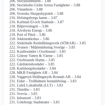
Stockholmshem – 3.88
Stockholm Globe Arena Fastigheter – 3.88
Vimarhem – 3.88
Svenska Skepps­hypotek – 3.88
Helsingsborgs hamn – 3.87
Karlstad El-och Stadsnät – 3.87
Bilprovningen – 3.86
Älvsbyns Energi – 3.86
Port of Piteå – 3.86
Jokkmokkshus – 3.86
Söderhalls Renhållningsverk (SÖRAB) – 3.85
Svanen / Miljömärkning Sverige – 3.85
Kustbostäder i Oxelösund – 3.85
Götene Vatten & Värme – 3.85
Oxelösunds Hamn – 3.85
Gårdstensbostäder – 3.85
Karlsborgsbostäder – 3.84
MKB Fastighets AB – 3.84
Vaggeryd-Skillingaryds Bostads AB – 3.84
Eidar – Trollhättans bostadsbolag – 3.83
Luleå Lokaltrafik (LLT) – 3.83
Timråbo – 3.83
Svevia – 3.83
Infranord – 3.83
Göteborgs Stadsteater – 3.83