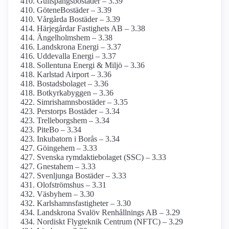
Gullspångsbostäder – 3.39
GöteneBostäder – 3.39
Vårgårda Bostäder – 3.39
Härjegårdar Fastighets AB – 3.38
Ängelholmshem – 3.38
Landskrona Energi – 3.37
Uddevalla Energi – 3.37
Sollentuna Energi & Miljö – 3.36
Karlstad Airport – 3.36
Bostadsbolaget – 3.36
Botkyrkabyggen – 3.36
Simrishamnsbostäder – 3.35
Perstorps Bostäder – 3.34
Trelleborgshem – 3.34
PiteBo – 3.34
Inkubatorn i Borås – 3.34
Göingehem – 3.33
Svenska rymdaktie­bolaget (SSC) – 3.33
Gnestahem – 3.33
Svenljunga Bostäder – 3.33
Olofströmshus – 3.31
Väsbyhem – 3.30
Karlshamnsfastigheter – 3.30
Landskrona Svalöv Renhållnings AB – 3.29
Nordiskt Flygteknik Centrum (NFTC) – 3.29