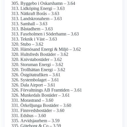
Byggebo i Oskarshamn – 3.64
Lidköping Energi – 3.63
Nätkraft Borås – 3.63
Landskronahem – 3.63
Samhall – 3.63
Båstadhem – 3.63
Faxeholmen i Söderhamn – 3.63
Teknik i Väst – 3.63
Stubo – 3.62
Härnösand Energi & Miljö – 3.62
Hultsfreds Bostäder – 3.62
Knivstabostäder – 3.62
Storuman Energi – 3.62
Trollhättan Energi – 3.62
Östgötatrafiken – 3.61
Systembolaget – 3.61
Dala Airport – 3.61
Förvaltnings AB Framtiden – 3.61
Munkedals Bostäder – 3.61
Morastrand – 3.60
Örkelljunga Bostäder – 3.60
Finnvedsbostäder – 3.60
Edshus – 3.60
Arvidsjaurhem – 3.59
Göteborg & Co – 3.59