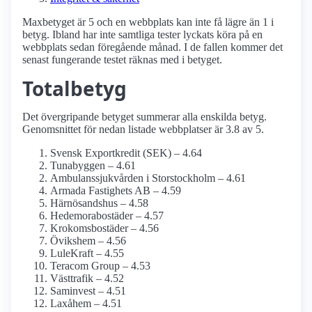
Maxbetyget är 5 och en webbplats kan inte få lägre än 1 i
betyg. Ibland har inte samtliga tester lyckats köra på en
webbplats sedan föregående månad. I de fallen kommer det
senast fungerande testet räknas med i betyget.
Totalbetyg
Det övergripande betyget summerar alla enskilda betyg.
Genomsnittet för nedan listade webbplatser är 3.8 av 5.
Svensk Exportkredit (SEK) – 4.64
Tunabyggen – 4.61
Ambulanssjukvården i Storstockholm – 4.61
Armada Fastighets AB – 4.59
Härnösandshus – 4.58
Hedemorabostäder – 4.57
Krokoms­bostäder – 4.56
Övikshem – 4.56
LuleKraft – 4.55
Teracom Group – 4.53
Västtrafik – 4.52
Saminvest – 4.51
Laxåhem – 4.51