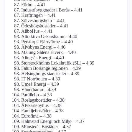
Förbo – 4.41
Industribyggnader i Borås – 4.41
Kraftringen – 4.41
Sölvesborgshem – 4.41
Ödeshögsbostäder – 4.41
AllboHus – 4.41
Attraktiva Oskarshamn – 4.40
Perstorps Fjärrvärme – 4.40
Älvsbyns Energi – 4.40
Malung-Sälens Elverk – 4.40
Alingsås Energi – 4.40
Storstockholms Lokaltrafik (SL) – 4.39
Falun Borlänge-regionen – 4.39
Helsingborgs stadsteater – 4.39
IT Norrbotten – 4.39
Umeå Energi – 4.39
Vänerhamn – 4.39
Partillebo – 4.38
Roslagsbostäder – 4.38
Älvkarlebyhus – 4.38
Familjebostäder – 4.38
Eurofima – 4.38
Halmstad Energi och Miljö – 4.37
Mönsterås Bostäder – 4.37
Surahammarshus – 4.37