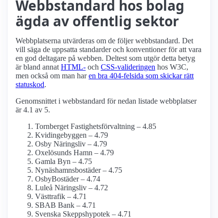
Webbstandard hos bolag
ägda av offentlig sektor
Webbplatserna utvärderas om de följer webbstandard. Det
vill säga de uppsatta standarder och konventioner för att vara
en god deltagare på webben. Deltest som utgör detta betyg
är bland annat
HTML-
och
CSS-valideringen
hos W3C,
men också om man har
en bra 404-felsida som skickar rätt
statuskod
.
Genomsnittet i webbstandard för nedan listade webbplatser
är 4.1 av 5.
Tornberget Fastighetsförvaltning – 4.85
Kvidingebyggen – 4.79
Osby Näringsliv – 4.79
Oxelösunds Hamn – 4.79
Gamla Byn – 4.75
Nynäshamnsbostäder – 4.75
OsbyBostäder – 4.74
Luleå Näringsliv – 4.72
Västtrafik – 4.71
SBAB Bank – 4.71
Svenska Skepps­hypotek – 4.71