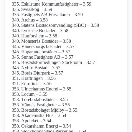
Eskilstuna Kommunfastigheter – 3.59
Sveaskog – 3.59
Fastighets AB Förvaltaren – 3.59
Årehus – 3.58
Statens Bostads­omvandling (SBO) – 3.58
Lycksele Bostäder – 3.58
Hagforshem – 3.58
Mönsterås Bostäder – 3.58
Vänersborgs bostäder – 3.57
Haparandabostäder – 3.57
Sunne Fastighets AB – 3.57
Bostadsförmedlingen Stockholm – 3.57
Nybro Bostad – 3.57
Borås Djurpark – 3.57
Kraftringen – 3.56
Eurofima – 3.56
Ulricehamns Energi – 3.55
Locum – 3.55
Törebodabostäder – 3.55
Vännäs Fastigheter – 3.55
Bostadsbolaget Mjölby – 3.55
Akademiska Hus – 3.54
Apoteket – 3.54
Oskarshamn Energi – 3.54
Stockholms Stads Parkering – 3.54