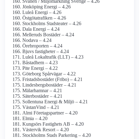
Svanen / Miljömärkning Sverige – 4.26
Jönköping Energi – 4.26
Luleå Energi – 4.26
Östgötatrafiken – 4.26
Stockholms Stadsteater – 4.26
Dala Energi – 4.24
Melleruds Bostäder – 4.24
Nodava – 4.24
Örebroporten – 4.24
Bjuvs fastigheter – 4.24
Luleå Lokaltrafik (LLT) – 4.23
Båstadhem – 4.23
Pite Energi – 4.22
Göteborg Spårvägar – 4.22
Fristadsbostäder (Fribo) – 4.21
Lindesbergsbostäder – 4.21
Mälarhamnar – 4.21
Säterbostäder – 4.21
Sollentuna Energi & Miljö – 4.21
VästanVind – 4.21
Almi Företagspartner – 4.20
Elmia – 4.20
Kungsörs Fastighets AB – 4.20
Västervik Resort – 4.20
Stockholms Stads Parkering – 4.20