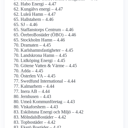
Habo Energi – 4.47
Kungälvs energi – 4.47
Luleå Hamn – 4.47
Hallstahem – 4.46
SJ – 4.46
Staffanstorps Centrum – 4.46
ÖrebroBostäder (ÖBO) – 4.46
Stockholm Hamn – 4.46
Dramaten – 4.45
Karlshamnsfastigheter – 4.45
Landskrona Hamn – 4.45
Lidköping Energi – 4.45
Götene Vatten & Värme – 4.45
Adda – 4.45
Österlen VA – 4.45
Swedfund International – 4.44
Kalmarhem – 4.44
Inera AB – 4.44
Jernhusen – 4.43
Umeå Kommunföretag – 4.43
Viskafors­hem – 4.43
Eskilstuna Energi och Miljö – 4.42
MölndalsBostäder – 4.42
Topbostäder – 4.42
Ekerö Bostäder – 4.42