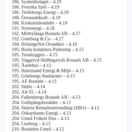
Systembolaget – 4.19
Svenska Spel – 4.19
Trelleborgs Energi – 4.19
Öresundskraft – 4.19
Krokoms­bostäder – 4.19
Norrenergi – 4.18
Mörbylånga Bostads AB – 4.17
Göteborg & Co – 4.17
HelsingeNet Ovanåker – 4.16
Borås kommuns Parkering – 4.15
Tunabyggen – 4.15
Vaggeryd-Skillingaryds Bostads AB – 4.15
Åselehus – 4.15
Härnösand Energi & Miljö – 4.15
Göteborgs Stadsteater – 4.15
AF Bostäde – 4.15
Stubo – 4.14
Ale El – 4.14
Falkenbergs Bostads AB – 4.13
Gullspångsbostäder – 4.13
Statens Bostads­omvandling (SBO) – 4.13
Oskarshamn Energi – 4.13
Umeå Folkets Hus – 4.13
Liseberg – 4.13
Bostaden Umeå – 4.12