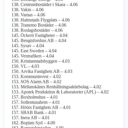
Centrumbostäder i Skara – 4.06
Vakin – 4.06
Vamas – 4.06
Halmstads Flygplats – 4.06
Tranemo Bostäder – 4.06
Roslagsbostäder – 4.06
Öckerö Fastigheter – 4.04
Bengtsforshus AB – 4.04
Sysav – 4.04
East Sweden – 4.04
Ventrafiken – 4.04
Kristianstadsbyggen – 4.03
VL – 4.03
Arvika Fastighets AB – 4.03
Kommuninvest – 4.02
SOS Alarm AB – 4.02
Mellan­skånes Renhållnings­aktiebolag – 4.02
Apotek Produktion & Laboratorier (APL) – 4.02
Boxholmshus – 4.01
Sollentunahem – 4.01
Höörs Fastighets AB – 4.01
SBAB Bank – 4.01
Inera AB – 4.01
Boplats Syd – 4.00
Ramunderstaden – 4.00