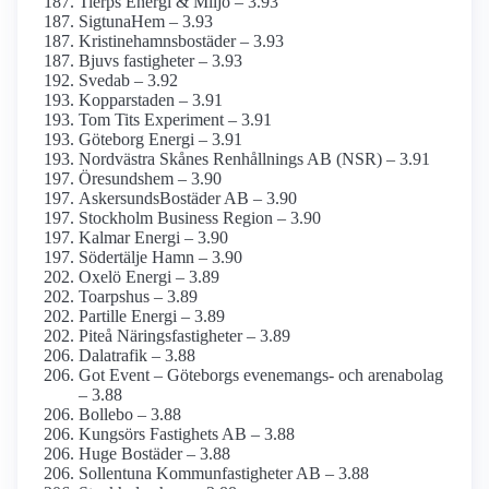
Tierps Energi & Miljö – 3.93
SigtunaHem – 3.93
Kristinehamnsbostäder – 3.93
Bjuvs fastigheter – 3.93
Svedab – 3.92
Kopparstaden – 3.91
Tom Tits Experiment – 3.91
Göteborg Energi – 3.91
Nordvästra Skånes Renhållnings AB (NSR) – 3.91
Öresundshem – 3.90
AskersundsBostäder AB – 3.90
Stockholm Business Region – 3.90
Kalmar Energi – 3.90
Södertälje Hamn – 3.90
Oxelö Energi – 3.89
Toarpshus – 3.89
Partille Energi – 3.89
Piteå Näringsfastigheter – 3.89
Dalatrafik – 3.88
Got Event – Göteborgs evenemangs- och arenabolag
– 3.88
Bollebo – 3.88
Kungsörs Fastighets AB – 3.88
Huge Bostäder – 3.88
Sollentuna Kommunfastigheter AB – 3.88