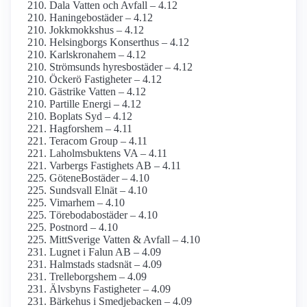
Dala Vatten och Avfall – 4.12
Haningebostäder – 4.12
Jokkmokkshus – 4.12
Helsingborgs Konserthus – 4.12
Karlskronahem – 4.12
Strömsunds hyresbostäder – 4.12
Öckerö Fastigheter – 4.12
Gästrike Vatten – 4.12
Partille Energi – 4.12
Boplats Syd – 4.12
Hagforshem – 4.11
Teracom Group – 4.11
Laholmsbuktens VA – 4.11
Varbergs Fastighets AB – 4.11
GöteneBostäder – 4.10
Sundsvall Elnät – 4.10
Vimarhem – 4.10
Törebodabostäder – 4.10
Postnord – 4.10
MittSverige Vatten & Avfall – 4.10
Lugnet i Falun AB – 4.09
Halmstads stadsnät – 4.09
Trelleborgshem – 4.09
Älvsbyns Fastigheter – 4.09
Bärkehus i Smedjebacken – 4.09