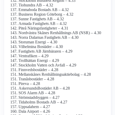
Stockholm Business Region – 4.33
Tiohundra AB – 4.32
Emmaboda Bostads AB – 4.32
Business Region Göteborg – 4.32
Sunne Fastighets AB – 4.32
Armada Fastighets AB – 4.32
Piteå Näringsfastigheter – 4.31
Nordvästra Skånes Renhållnings AB (NSR) – 4.30
Norra Dalarnas Fastighets AB – 4.30
Storuman Energi – 4.30
Vilhelmina Bostäder – 4.30
Fastighets AB Järnbäraren – 4.29
Ventrafiken – 4.29
Trollhättan Energi – 4.29
Stockholm Vatten och Avfall – 4.29
Finnvedsbostäder – 4.28
Mellan­skånes Renhållnings­aktiebolag – 4.28
Tranåsbostäder – 4.28
Pireva – 4.28
AskersundsBostäder AB – 4.28
SOS Alarm AB – 4.28
Strömstadsbyggen – 4.27
Tidaholms Bostads AB – 4.27
Uppsalahem – 4.27
Dala Airport – 4.26