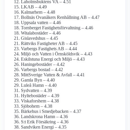
Laholmsbuktens VA – 4.51
LKAB – 4.49
Kalmarhem – 4.48
Bollnäs Ovanåkers Renhållning AB – 4.47
Uppsala vatten – 4.46
Tornberget Fastighetsförvaltning – 4.46
Witalabostäder – 4.46
Gislavedshus – 4.45
Rättviks Fastigheter AB – 4.45
Varbergs Fastighets AB – 4.44
Miljö och Vatten i Örnsköldsvik – 4.43
Eskilstuna Energi och Miljö – 4.43
Haningebostäder – 4.42
Varbergs bostad – 4.42
MittSverige Vatten & Avfall – 4.41
Gamla Byn – 4.40
Luleå Hamn – 4.40
Sydvatten – 4.39
Hyltebostäder – 4.39
Viskafors­hem – 4.38
Sjöbohem – 4.38
Bärkehus i Smedjebacken – 4.37
Landskrona Hamn – 4.36
S:t Erik Försäkring – 4.36
Sandviken Energi – 4.35