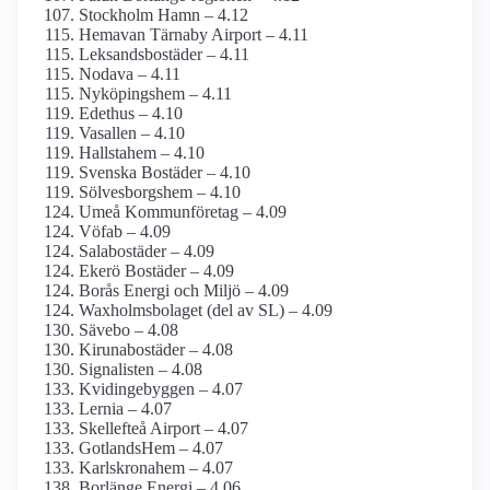
Stockholm Hamn – 4.12
Hemavan Tärnaby Airport – 4.11
Leksandsbostäder – 4.11
Nodava – 4.11
Nyköpingshem – 4.11
Edethus – 4.10
Vasallen – 4.10
Hallstahem – 4.10
Svenska Bostäder – 4.10
Sölvesborgshem – 4.10
Umeå Kommunföretag – 4.09
Vöfab – 4.09
Salabostäder – 4.09
Ekerö Bostäder – 4.09
Borås Energi och Miljö – 4.09
Waxholms­bolaget (del av SL) – 4.09
Sävebo – 4.08
Kirunabostäder – 4.08
Signalisten – 4.08
Kvidingebyggen – 4.07
Lernia – 4.07
Skellefteå Airport – 4.07
GotlandsHem – 4.07
Karlskronahem – 4.07
Borlänge Energi – 4.06