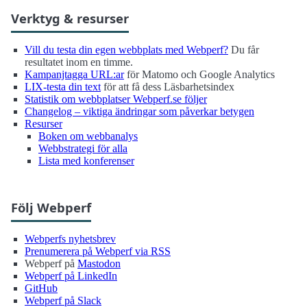
Verktyg & resurser
Vill du testa din egen webbplats med Webperf?
Du får
resultatet inom en timme.
Kampanjtagga URL:ar
för Matomo och Google Analytics
LIX-testa din text
för att få dess Läsbarhetsindex
Statistik om webbplatser Webperf.se följer
Changelog – viktiga ändringar som påverkar betygen
Resurser
Boken om webbanalys
Webbstrategi för alla
Lista med konferenser
Följ Webperf
Webperfs nyhetsbrev
Prenumerera på Webperf via RSS
Webperf på
Mastodon
Webperf på LinkedIn
GitHub
Webperf på Slack