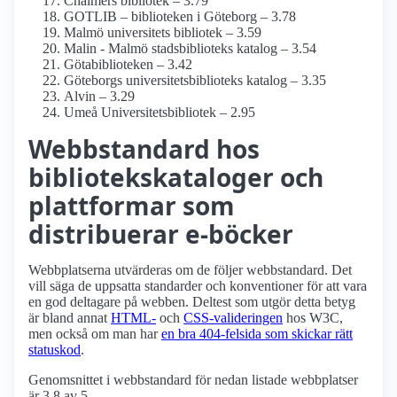
Chalmers bibliotek – 3.79
GOTLIB – biblioteken i Göteborg – 3.78
Malmö universitets bibliotek – 3.59
Malin - Malmö stadsbiblioteks katalog – 3.54
Götabiblioteken – 3.42
Göteborgs universitetsbiblioteks katalog – 3.35
Alvin – 3.29
Umeå Universitetsbibliotek – 2.95
Webbstandard hos
bibliotekskataloger och
plattformar som
distribuerar e-böcker
Webbplatserna utvärderas om de följer webbstandard. Det
vill säga de uppsatta standarder och konventioner för att vara
en god deltagare på webben. Deltest som utgör detta betyg
är bland annat
HTML-
och
CSS-valideringen
hos W3C,
men också om man har
en bra 404-felsida som skickar rätt
statuskod
.
Genomsnittet i webbstandard för nedan listade webbplatser
är 3.8 av 5.