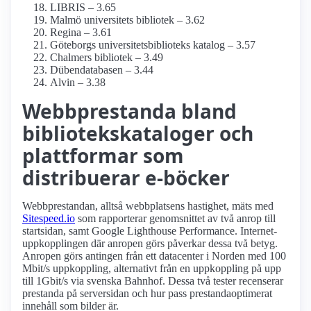
LIBRIS – 3.65
Malmö universitets bibliotek – 3.62
Regina – 3.61
Göteborgs universitetsbiblioteks katalog – 3.57
Chalmers bibliotek – 3.49
Dübendatabasen – 3.44
Alvin – 3.38
Webbprestanda bland
bibliotekskataloger och
plattformar som
distribuerar e-böcker
Webbprestandan, alltså webbplatsens hastighet, mäts med
Sitespeed.io
som rapporterar genomsnittet av två anrop till
startsidan, samt Google Lighthouse Performance. Internet­
uppkopplingen där anropen görs påverkar dessa två betyg.
Anropen görs antingen från ett datacenter i Norden med 100
Mbit/s uppkoppling, alternativt från en uppkoppling på upp
till 1Gbit/s via svenska Bahnhof. Dessa två tester recenserar
prestanda på serversidan och hur pass prestanda­optimerat
innehåll som bilder är.