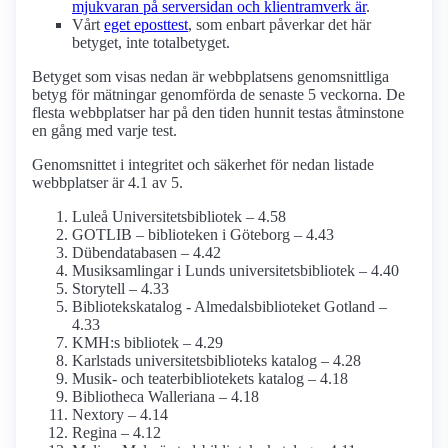
mjukvaran på serversidan och klient­ramverk är
.
Vårt
eget eposttest
, som enbart påverkar det här
betyget, inte totalbetyget.
Betyget som visas nedan är webbplatsens genomsnittliga
betyg för mätningar genomförda de senaste 5 veckorna. De
flesta webbplatser har på den tiden hunnit testas åtminstone
en gång med varje test.
Genomsnittet i integritet och säkerhet för nedan listade
webbplatser är 4.1 av 5.
Luleå Universitetsbibliotek – 4.58
GOTLIB – biblioteken i Göteborg – 4.43
Dübendatabasen – 4.42
Musiksamlingar i Lunds universitetsbibliotek – 4.40
Storytell – 4.33
Bibliotekskatalog - Almedalsbiblioteket Gotland –
4.33
KMH:s bibliotek – 4.29
Karlstads universitetsbiblioteks katalog – 4.28
Musik- och teaterbibliotekets katalog – 4.18
Bibliotheca Walleriana – 4.18
Nextory – 4.14
Regina – 4.12