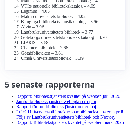
Malin - Malmö stadsbiblioteks katalog – 4.11
VTI:s nationella bibliotekskatalog – 4.09
Legimus – 4.05
Malmö universitets bibliotek – 4.02
Kungliga bibliotekets musikkatalog – 3.96
Alvin – 3.96
Lantbruksuniversitetets bibliotek – 3.77
Göteborgs universitetsbiblioteks katalog – 3.70
LIBRIS – 3.68
Chalmers bibliotek – 3.66
Götabiblioteken – 3.61
Umeå Universitetsbibliotek – 3.39
5 senaste rapporterna
Rapport: biblioteks­tjänsters kvalitet på webben juli, 2026
Jämför biblioteks­tjänsters webbplatser i juni
Rapport för hur biblioteks­tjänster under maj
Luleå Universitetsbibliotek toppar biblioteks­tjänster i april!
Följs av Lantbruksuniversitetets bibliotek och Nextory
Rapport: Biblioteks­tjänsters kvalitet på webben mars, 2026