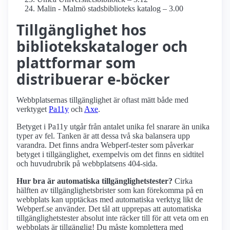
Malin - Malmö stadsbiblioteks katalog – 3.00
Tillgänglighet hos
bibliotekskataloger och
plattformar som
distribuerar e-böcker
Webbplatsernas tillgänglighet är oftast mätt både med
verktyget
Pa11y
och
Axe
.
Betyget i Pa11y utgår från antalet unika fel snarare än unika
typer av fel. Tanken är att dessa två ska balansera upp
varandra. Det finns andra Webperf-tester som påverkar
betyget i tillgänglighet, exempelvis om det finns en sidtitel
och huvudrubrik på webbplatsens 404-sida.
Hur bra är automatiska tillgänglighets­tester?
Cirka
hälften av tillgänglighets­brister som kan förekomma på en
webbplats kan upptäckas med automatiska verktyg likt de
Webperf.se använder. Det tål att upprepas att automatiska
tillgänglighets­tester absolut inte räcker till för att veta om en
webbplats är tillgänglig! Du måste komplettera med