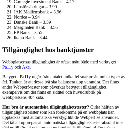
Carnegie Investment Bank – 4.17
Länsförsäkringar – 3.99
JAK Medlemsbank – 3.96
Nordea – 3.94
Danske Bank – 3.59
Marginalen Bank – 3.56
EP Bank – 3.55
Ikano Bank – 3.44
Tillgänglighet hos banktjänster
Webbplatsernas tillgänglighet är oftast mätt både med verktyget
Pa11y
och
Axe
.
Betyget i Pa11y utgår från antalet unika fel snarare än unika typer av
fel. Tanken är att dessa två ska balansera upp varandra. Det finns
andra Webperf-tester som påverkar betyget i tillgänglighet,
exempelvis om det finns en sidtitel och huvudrubrik på
webbplatsens 404-sida.
Hur bra är automatiska tillgänglighets­tester?
Cirka hälften av
tillgänglighets­brister som kan förekomma på en webbplats kan
upptäckas med automatiska verktyg likt de Webperf.se använder.
Det tål att upprepas att automatiska tillgänglighets­tester absolut inte
räcker till för att veta om en webbplats är tillgänglig! Du måste