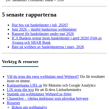
5 senaste rapporterna
Hur bra var bank­tjänster i juli, 2026?
Juni 2026 – jämför bankernas webbplatser
Rapport för bank­tjänster under maj 2026
ICA Banken segrar inom bank­tjänster i april 2026! Följt av
Avanza och SBAB Bank
Bäst på webben av bank­tjänsterna i mars, 2026
Verktyg & resurser
Vill du testa din egen webbplats med Webperf?
Du får resultatet
inom en timme.
Kampanjtagga URL:ar
för Matomo och Google Analytics
LIX-testa din text
för att få dess Läsbarhetsindex
Statistik om webbplatser Webperf.se följer
Changelog – viktiga ändringar som påverkar betygen
Resurser
Boken om webbanalys