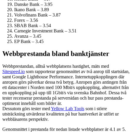
Danske Bank – 3.95
Ikano Bank – 3.89
Volvofinans Bank – 3.87
Forex – 3.56
SBAB Bank – 3.54
Carnegie Investment Bank – 3.51
Avanza – 3.45
EP Bank – 3.45
Webbprestanda bland banktjänster
Webbprestandan, alltså webbplatsens hastighet, mäts med
Sitespeed.io
som rapporterar genomsnittet av två anrop till startsidan,
samt Google Lighthouse Performance. Internet­uppkopplingen där
anropen görs påverkar dessa två betyg. Anropen görs antingen från
ett datacenter i Norden med 100 Mbit/s uppkoppling, alternativt från
en uppkoppling på upp till 1Gbit/s via svenska Bahnhof. Dessa två
tester recenserar prestanda på serversidan och hur pass prestanda­
optimerat innehåll som bilder är.
Dessutom görs tester med
Yellow Lab Tools
som i större
utsträckning utvärderar kvaliteten på hur hantverket är utfört ur
webbläsarens perspektiv.
Genomsnittet i prestanda för nedan listade webbplatser är 4.1 av 5.