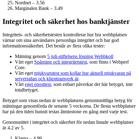
Nordnet – 3.56
Marginalen Bank – 3.49
Integritet och säkerhet hos banktjänster
Integritets- och säkerhetstesten kontrollerar hur bra webbplatsen
värnar om sina användares personliga integritet och har god
informations­säkerhet. Det består av flera olika tester:
Mätning genom
5 juli-stiftelsens lösning Webbkoll
Vårt eget
Spårning och integritetstest
, som finns i Webperf
Core.
Vårt eget
mjukvarutest som kollar hur aktuell mjukvaran på
serversidan och klient­ramverk är
.
Vårt
eget eposttest
, som enbart påverkar det här betyget, inte
totalbetyget.
Betyget som visas nedan är webbplatsens genomsnittliga betyg för
mätningar genomförda de senaste 5 veckorna. De flesta webbplatser
har på den tiden hunnit testas åtminstone en gång med varje test.
Genomsnittet i integritet och säkerhet för nedan listade webbplatser
är 4.2 av 5.
Klarna – 4.99