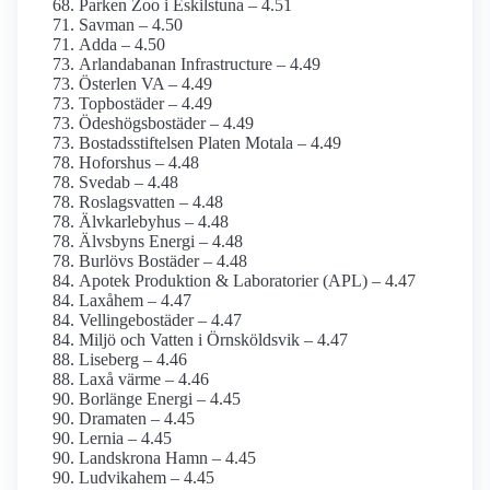
Parken Zoo i Eskilstuna – 4.51
Savman – 4.50
Adda – 4.50
Arlanda­banan Infrastructure – 4.49
Österlen VA – 4.49
Topbostäder – 4.49
Ödeshögsbostäder – 4.49
Bostadsstiftelsen Platen Motala – 4.49
Hoforshus – 4.48
Svedab – 4.48
Roslagsvatten – 4.48
Älvkarlebyhus – 4.48
Älvsbyns Energi – 4.48
Burlövs Bostäder – 4.48
Apotek Produktion & Laboratorier (APL) – 4.47
Laxåhem – 4.47
Vellingebostäder – 4.47
Miljö och Vatten i Örnsköldsvik – 4.47
Liseberg – 4.46
Laxå värme – 4.46
Borlänge Energi – 4.45
Dramaten – 4.45
Lernia – 4.45
Landskrona Hamn – 4.45
Ludvikahem – 4.45