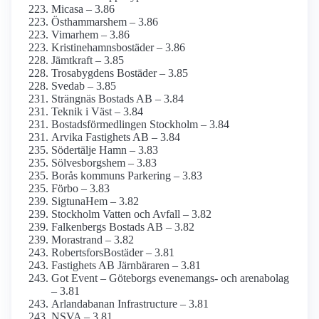
Micasa – 3.86
Östhammarshem – 3.86
Vimarhem – 3.86
Kristinehamnsbostäder – 3.86
Jämtkraft – 3.85
Trosabygdens Bostäder – 3.85
Svedab – 3.85
Strängnäs Bostads AB – 3.84
Teknik i Väst – 3.84
Bostadsförmedlingen Stockholm – 3.84
Arvika Fastighets AB – 3.84
Södertälje Hamn – 3.83
Sölvesborgshem – 3.83
Borås kommuns Parkering – 3.83
Förbo – 3.83
SigtunaHem – 3.82
Stockholm Vatten och Avfall – 3.82
Falkenbergs Bostads AB – 3.82
Morastrand – 3.82
RobertsforsBostäder – 3.81
Fastighets AB Järnbäraren – 3.81
Got Event – Göteborgs evenemangs- och arenabolag
– 3.81
Arlanda­banan Infrastructure – 3.81
NSVA – 3.81