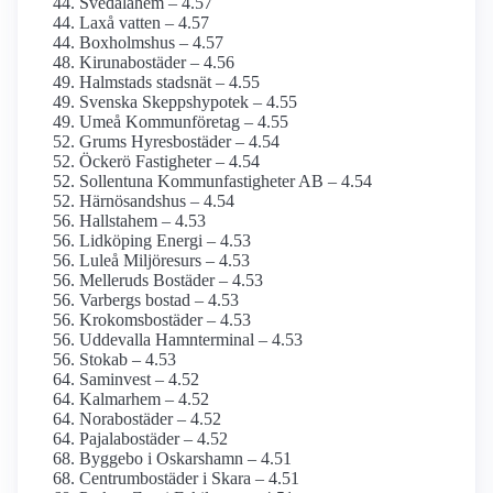
Svedalahem – 4.57
Laxå vatten – 4.57
Boxholmshus – 4.57
Kirunabostäder – 4.56
Halmstads stadsnät – 4.55
Svenska Skepps­hypotek – 4.55
Umeå Kommunföretag – 4.55
Grums Hyresbostäder – 4.54
Öckerö Fastigheter – 4.54
Sollentuna Kommunfastigheter AB – 4.54
Härnösandshus – 4.54
Hallstahem – 4.53
Lidköping Energi – 4.53
Luleå Miljöresurs – 4.53
Melleruds Bostäder – 4.53
Varbergs bostad – 4.53
Krokoms­bostäder – 4.53
Uddevalla Hamnterminal – 4.53
Stokab – 4.53
Saminvest – 4.52
Kalmarhem – 4.52
Norabostäder – 4.52
Pajala­bostäder – 4.52
Byggebo i Oskarshamn – 4.51
Centrumbostäder i Skara – 4.51