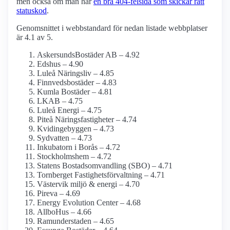
men också om man har
en bra 404-felsida som skickar rätt
statuskod
.
Genomsnittet i webbstandard för nedan listade webbplatser
är 4.1 av 5.
AskersundsBostäder AB – 4.92
Edshus – 4.90
Luleå Näringsliv – 4.85
Finnvedsbostäder – 4.83
Kumla Bostäder – 4.81
LKAB – 4.75
Luleå Energi – 4.75
Piteå Näringsfastigheter – 4.74
Kvidingebyggen – 4.73
Sydvatten – 4.73
Inkubatorn i Borås – 4.72
Stockholmshem – 4.72
Statens Bostads­omvandling (SBO) – 4.71
Tornberget Fastighetsförvaltning – 4.71
Västervik miljö & energi – 4.70
Pireva – 4.69
Energy Evolution Center – 4.68
AllboHus – 4.66
Ramunderstaden – 4.65