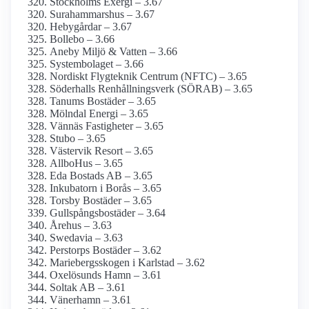
Stockholms Exergi – 3.67
Surahammarshus – 3.67
Hebygårdar – 3.67
Bollebo – 3.66
Aneby Miljö & Vatten – 3.66
Systembolaget – 3.66
Nordiskt Flygteknik Centrum (NFTC) – 3.65
Söderhalls Renhållningsverk (SÖRAB) – 3.65
Tanums Bostäder – 3.65
Mölndal Energi – 3.65
Vännäs Fastigheter – 3.65
Stubo – 3.65
Västervik Resort – 3.65
AllboHus – 3.65
Eda Bostads AB – 3.65
Inkubatorn i Borås – 3.65
Torsby Bostäder – 3.65
Gullspångsbostäder – 3.64
Årehus – 3.63
Swedavia – 3.63
Perstorps Bostäder – 3.62
Mariebergs­skogen i Karlstad – 3.62
Oxelösunds Hamn – 3.61
Soltak AB – 3.61
Vänerhamn – 3.61