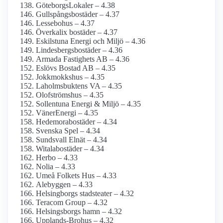
GöteborgsLokaler – 4.38
Gullspångsbostäder – 4.37
Lessebohus – 4.37
Överkalix bostäder – 4.37
Eskilstuna Energi och Miljö – 4.36
Lindesbergsbostäder – 4.36
Armada Fastighets AB – 4.36
Eslövs Bostad AB – 4.35
Jokkmokkshus – 4.35
Laholmsbuktens VA – 4.35
Olofströmshus – 4.35
Sollentuna Energi & Miljö – 4.35
VänerEnergi – 4.35
Hedemorabostäder – 4.34
Svenska Spel – 4.34
Sundsvall Elnät – 4.34
Witalabostäder – 4.34
Herbo – 4.33
Nolia – 4.33
Umeå Folkets Hus – 4.33
Alebyggen – 4.33
Helsingborgs stadsteater – 4.32
Teracom Group – 4.32
Helsingsborgs hamn – 4.32
Upplands-Brohus – 4.32