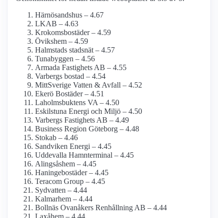
Härnösandshus – 4.67
LKAB – 4.63
Krokoms­bostäder – 4.59
Övikshem – 4.59
Halmstads stadsnät – 4.57
Tunabyggen – 4.56
Armada Fastighets AB – 4.55
Varbergs bostad – 4.54
MittSverige Vatten & Avfall – 4.52
Ekerö Bostäder – 4.51
Laholmsbuktens VA – 4.50
Eskilstuna Energi och Miljö – 4.50
Varbergs Fastighets AB – 4.49
Business Region Göteborg – 4.48
Stokab – 4.46
Sandviken Energi – 4.45
Uddevalla Hamnterminal – 4.45
Alingsåshem – 4.45
Haningebostäder – 4.45
Teracom Group – 4.45
Sydvatten – 4.44
Kalmarhem – 4.44
Bollnäs Ovanåkers Renhållning AB – 4.44
Laxåhem – 4.44