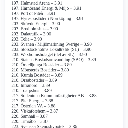
Halmstad Arena – 3.91
Härnösand Energi & Miljö – 3.91
Port of Piteå – 3.91
Hyresbostäder i Norrköping – 3.91
Skövde Energi – 3.90
Boxholmshus – 3.90
Dalatrafik – 3.90
Telia – 3.90
Svanen / Miljömärkning Sverige – 3.90
Storstockholms Lokaltrafik (SL) – 3.90
Waxholms­bolaget (del av SL) – 3.90
Statens Bostads­omvandling (SBO) – 3.89
Örkelljunga Bostäder – 3.89
Mönsterås Bostäder – 3.89
Kumla Bostäder – 3.89
Orsabostäder – 3.89
Infranord – 3.89
Toarpshus – 3.89
Sollentuna Kommunfastigheter AB – 3.88
Pite Energi – 3.88
Österlen VA – 3.88
Viskafors­hem – 3.87
Samhall – 3.87
Timråbo – 3.87
Svenska Skepps­hypotek – 3.86