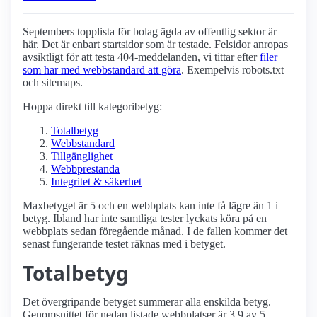
Septembers topplista för bolag ägda av offentlig sektor är
här. Det är enbart startsidor som är testade. Felsidor anropas
avsiktligt för att testa 404-meddelanden, vi tittar efter
filer
som har med webbstandard att göra
. Exempelvis robots.txt
och sitemaps.
Hoppa direkt till kategoribetyg:
Totalbetyg
Webbstandard
Tillgänglighet
Webbprestanda
Integritet & säkerhet
Maxbetyget är 5 och en webbplats kan inte få lägre än 1 i
betyg. Ibland har inte samtliga tester lyckats köra på en
webbplats sedan föregående månad. I de fallen kommer det
senast fungerande testet räknas med i betyget.
Totalbetyg
Det övergripande betyget summerar alla enskilda betyg.
Genomsnittet för nedan listade webbplatser är 3.9 av 5.