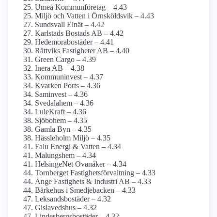
Umeå Kommunföretag – 4.43
Miljö och Vatten i Örnsköldsvik – 4.43
Sundsvall Elnät – 4.42
Karlstads Bostads AB – 4.42
Hedemorabostäder – 4.41
Rättviks Fastigheter AB – 4.40
Green Cargo – 4.39
Inera AB – 4.38
Kommuninvest – 4.37
Kvarken Ports – 4.36
Saminvest – 4.36
Svedalahem – 4.36
LuleKraft – 4.36
Sjöbohem – 4.35
Gamla Byn – 4.35
Hässleholm Miljö – 4.35
Falu Energi & Vatten – 4.34
Malungshem – 4.34
HelsingeNet Ovanåker – 4.34
Tornberget Fastighetsförvaltning – 4.33
Ånge Fastighets & Industri AB – 4.33
Bärkehus i Smedjebacken – 4.33
Leksandsbostäder – 4.32
Gislavedshus – 4.32
Lindesbergsbostäder – 4.32