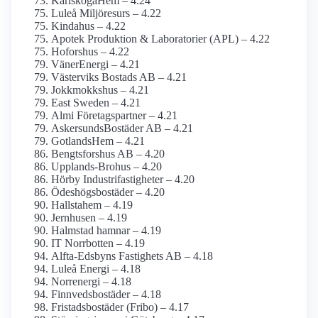
KarlskogaHem – 4.24
Luleå Miljöresurs – 4.22
Kindahus – 4.22
Apotek Produktion & Laboratorier (APL) – 4.22
Hoforshus – 4.22
VänerEnergi – 4.21
Västerviks Bostads AB – 4.21
Jokkmokkshus – 4.21
East Sweden – 4.21
Almi Företagspartner – 4.21
AskersundsBostäder AB – 4.21
GotlandsHem – 4.21
Bengtsforshus AB – 4.20
Upplands-Brohus – 4.20
Hörby Industrifastigheter – 4.20
Ödeshögsbostäder – 4.20
Hallstahem – 4.19
Jernhusen – 4.19
Halmstad hamnar – 4.19
IT Norrbotten – 4.19
Alfta-Edsbyns Fastighets AB – 4.18
Luleå Energi – 4.18
Norrenergi – 4.18
Finnvedsbostäder – 4.18
Fristadsbostäder (Fribo) – 4.17