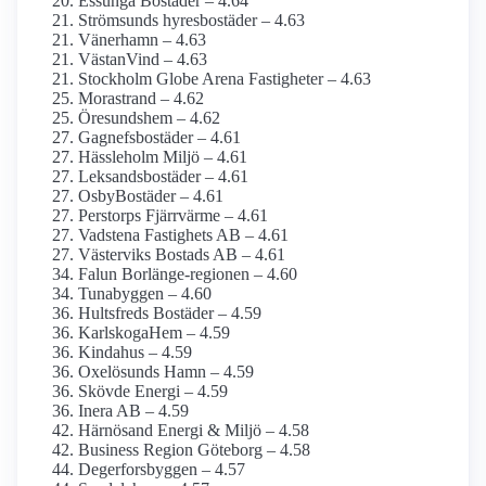
Essunga Bostäder – 4.64
Strömsunds hyresbostäder – 4.63
Vänerhamn – 4.63
VästanVind – 4.63
Stockholm Globe Arena Fastigheter – 4.63
Morastrand – 4.62
Öresundshem – 4.62
Gagnefsbostäder – 4.61
Hässleholm Miljö – 4.61
Leksandsbostäder – 4.61
OsbyBostäder – 4.61
Perstorps Fjärrvärme – 4.61
Vadstena Fastighets AB – 4.61
Västerviks Bostads AB – 4.61
Falun Borlänge-regionen – 4.60
Tunabyggen – 4.60
Hultsfreds Bostäder – 4.59
KarlskogaHem – 4.59
Kindahus – 4.59
Oxelösunds Hamn – 4.59
Skövde Energi – 4.59
Inera AB – 4.59
Härnösand Energi & Miljö – 4.58
Business Region Göteborg – 4.58
Degerforsbyggen – 4.57