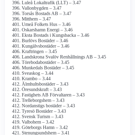
Luleå Lokaltrafik (LLT) – 3.47
Vallonbygden – 3.47
Torsås Bostads AB – 3.47
Mitthem – 3.47
Umeå Folkets Hus – 3.46
Oskarshamn Energi – 3.46
Eksta Bostads i Kungsbacka – 3.46
Burlövs Bostäder – 3.46
Kungälvsbostäder – 3.46
Kraftringen – 3.45
Landskrona Svalöv Renhållnings AB – 3.45
Törebodabostäder – 3.45
Munkedals Bostäder – 3.45
Sveaskog – 3.44
Krambo – 3.44
Älmhultsbostäder – 3.43
Öresundskraft – 3.43
Fastighets AB Förvaltaren – 3.43
Trelleborgshem – 3.43
Nordanstigs bostäder – 3.43
Tyresö Bostäder – 3.43
Svensk Turism – 3.43
Valbohem – 3.42
Göteborgs Hamn – 3.42
Stenungsundshem – 3.41