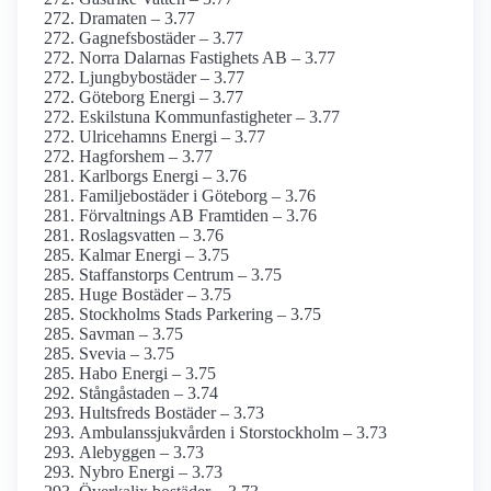
Dramaten – 3.77
Gagnefsbostäder – 3.77
Norra Dalarnas Fastighets AB – 3.77
Ljungbybostäder – 3.77
Göteborg Energi – 3.77
Eskilstuna Kommunfastigheter – 3.77
Ulricehamns Energi – 3.77
Hagforshem – 3.77
Karlborgs Energi – 3.76
Familjebostäder i Göteborg – 3.76
Förvaltnings AB Framtiden – 3.76
Roslagsvatten – 3.76
Kalmar Energi – 3.75
Staffanstorps Centrum – 3.75
Huge Bostäder – 3.75
Stockholms Stads Parkering – 3.75
Savman – 3.75
Svevia – 3.75
Habo Energi – 3.75
Stångåstaden – 3.74
Hultsfreds Bostäder – 3.73
Ambulanssjukvården i Storstockholm – 3.73
Alebyggen – 3.73
Nybro Energi – 3.73