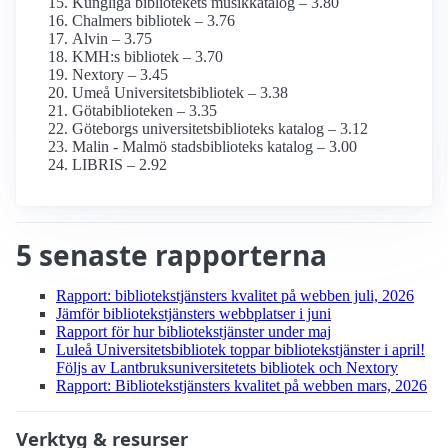
Kungliga bibliotekets musikkatalog – 3.80
Chalmers bibliotek – 3.76
Alvin – 3.75
KMH:s bibliotek – 3.70
Nextory – 3.45
Umeå Universitetsbibliotek – 3.38
Götabiblioteken – 3.35
Göteborgs universitetsbiblioteks katalog – 3.12
Malin - Malmö stadsbiblioteks katalog – 3.00
LIBRIS – 2.92
5 senaste rapporterna
Rapport: biblioteks­tjänsters kvalitet på webben juli, 2026
Jämför biblioteks­tjänsters webbplatser i juni
Rapport för hur biblioteks­tjänster under maj
Luleå Universitetsbibliotek toppar biblioteks­tjänster i april!
Följs av Lantbruksuniversitetets bibliotek och Nextory
Rapport: Biblioteks­tjänsters kvalitet på webben mars, 2026
Verktyg & resurser