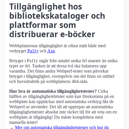
Tillgänglighet hos
bibliotekskataloger och
plattformar som
distribuerar e-böcker
Webbplatsernas tillgänglighet är oftast mätt både med
verktyget
Pa11y
och
Axe
.
Betyget i Pa11y utgår från antalet unika fel snarare än unika
typer av fel. Tanken är att dessa två ska balansera upp
varandra. Det finns andra Webperf-tester som påverkar
betyget i tillgänglighet, exempelvis om det finns en sidtitel
och huvudrubrik på webbplatsens 404-sida.
Hur bra är automatiska tillgänglighets­tester?
Cirka
hälften av tillgänglighets­brister som kan förekomma på en
webbplats kan upptäckas med automatiska verktyg likt de
Webperf.se använder. Det tål att upprepas att automatiska
tillgänglighets­tester absolut inte räcker till för att veta om en
webbplats är tillgänglig! Du måste komplettera med
manuella tester!
→
Mer om automatiska tillgänglighets­tester och hur du