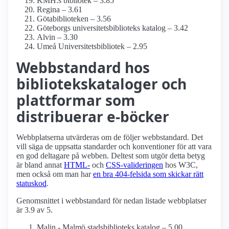
KMH:s bibliotek – 3.85
Regina – 3.61
Götabiblioteken – 3.56
Göteborgs universitetsbiblioteks katalog – 3.42
Alvin – 3.30
Umeå Universitetsbibliotek – 2.95
Webbstandard hos
bibliotekskataloger och
plattformar som
distribuerar e-böcker
Webbplatserna utvärderas om de följer webbstandard. Det
vill säga de uppsatta standarder och konventioner för att vara
en god deltagare på webben. Deltest som utgör detta betyg
är bland annat
HTML-
och
CSS-valideringen
hos W3C,
men också om man har
en bra 404-felsida som skickar rätt
statuskod
.
Genomsnittet i webbstandard för nedan listade webbplatser
är 3.9 av 5.
Malin - Malmö stadsbiblioteks katalog – 5.00