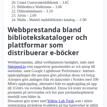
Umeå Universitetsbibliotek – 3.81
Bibliotheca Walleriana – 3.66
Dübendatabasen – 3.10
Alvin – 2.69
Malin - Malmö stadsbiblioteks katalog – -1.00
Webbprestanda bland
bibliotekskataloger och
plattformar som
distribuerar e-böcker
Webbprestandan, alltså webbplatsens hastighet, mäts med
Sitespeed.io
som rapporterar genomsnittet av två anrop till
startsidan, samt Google Lighthouse Performance. Internet­
uppkopplingen där anropen görs påverkar dessa två betyg.
Anropen görs antingen från ett datacenter i Norden med 100
Mbit/s uppkoppling, alternativt från en uppkoppling på upp
till 1Gbit/s via svenska Bahnhof. Dessa två tester recenserar
prestanda på serversidan och hur pass prestanda­optimerat
innehåll som bilder är.
Dessutom görs tester med
Yellow Lab Tools
som i större
utsträckning utvärderar kvaliteten på hur hantverket är utfört