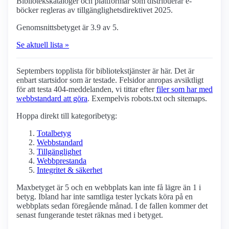
Bibliotekskataloger och plattformar som distribuerar e-
böcker regleras av tillgänglighetsdirektivet 2025.
Genomsnittsbetyget är 3.9 av 5.
Se aktuell lista »
Septembers topplista för biblioteks­tjänster är här. Det är
enbart startsidor som är testade. Felsidor anropas avsiktligt
för att testa 404-meddelanden, vi tittar efter
filer som har med
webbstandard att göra
. Exempelvis robots.txt och sitemaps.
Hoppa direkt till kategoribetyg:
Totalbetyg
Webbstandard
Tillgänglighet
Webbprestanda
Integritet & säkerhet
Maxbetyget är 5 och en webbplats kan inte få lägre än 1 i
betyg. Ibland har inte samtliga tester lyckats köra på en
webbplats sedan föregående månad. I de fallen kommer det
senast fungerande testet räknas med i betyget.