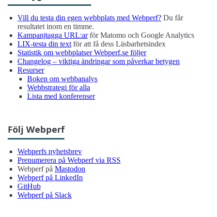
Vill du testa din egen webbplats med Webperf?
Du får
resultatet inom en timme.
Kampanjtagga URL:ar
för Matomo och Google Analytics
LIX-testa din text
för att få dess Läsbarhetsindex
Statistik om webbplatser Webperf.se följer
Changelog – viktiga ändringar som påverkar betygen
Resurser
Boken om webbanalys
Webbstrategi för alla
Lista med konferenser
Följ Webperf
Webperfs nyhetsbrev
Prenumerera på Webperf via RSS
Webperf på
Mastodon
Webperf på LinkedIn
GitHub
Webperf på Slack