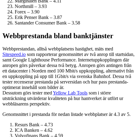
Marginalen Bank – 4.11
Northmill – 3.93
Forex – 3.90
Erik Penser Bank – 3.87
Santander Consumer Bank – 3.58
Webbprestanda bland banktjänster
Webbprestandan, alltså webbplatsens hastighet, mäts med
Sitespeed.io
som rapporterar genomsnittet av två anrop till startsidan,
samt Google Lighthouse Performance. Internet­uppkopplingen där
anropen görs påverkar dessa två betyg. Anropen görs antingen från
ett datacenter i Norden med 100 Mbit/s uppkoppling, alternativt från
en uppkoppling på upp till 1Gbit/s via svenska Bahnhof. Dessa två
tester recenserar prestanda på serversidan och hur pass prestanda­
optimerat innehåll som bilder är.
Dessutom görs tester med
Yellow Lab Tools
som i större
utsträckning utvärderar kvaliteten på hur hantverket är utfört ur
webbläsarens perspektiv.
Genomsnittet i prestanda för nedan listade webbplatser är 4.3 av 5.
Resurs Bank – 4.73
ICA Banken – 4.62
Volvofinans Bank – 4.59