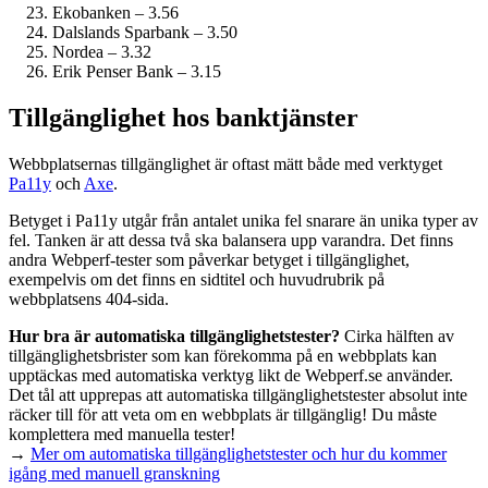
Ekobanken – 3.56
Dalslands Sparbank – 3.50
Nordea – 3.32
Erik Penser Bank – 3.15
Tillgänglighet hos banktjänster
Webbplatsernas tillgänglighet är oftast mätt både med verktyget
Pa11y
och
Axe
.
Betyget i Pa11y utgår från antalet unika fel snarare än unika typer av
fel. Tanken är att dessa två ska balansera upp varandra. Det finns
andra Webperf-tester som påverkar betyget i tillgänglighet,
exempelvis om det finns en sidtitel och huvudrubrik på
webbplatsens 404-sida.
Hur bra är automatiska tillgänglighets­tester?
Cirka hälften av
tillgänglighets­brister som kan förekomma på en webbplats kan
upptäckas med automatiska verktyg likt de Webperf.se använder.
Det tål att upprepas att automatiska tillgänglighets­tester absolut inte
räcker till för att veta om en webbplats är tillgänglig! Du måste
komplettera med manuella tester!
→
Mer om automatiska tillgänglighets­tester och hur du kommer
igång med manuell granskning