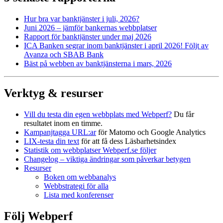
Hur bra var bank­tjänster i juli, 2026?
Juni 2026 – jämför bankernas webbplatser
Rapport för bank­tjänster under maj 2026
ICA Banken segrar inom bank­tjänster i april 2026! Följt av
Avanza och SBAB Bank
Bäst på webben av bank­tjänsterna i mars, 2026
Verktyg & resurser
Vill du testa din egen webbplats med Webperf?
Du får
resultatet inom en timme.
Kampanjtagga URL:ar
för Matomo och Google Analytics
LIX-testa din text
för att få dess Läsbarhetsindex
Statistik om webbplatser Webperf.se följer
Changelog – viktiga ändringar som påverkar betygen
Resurser
Boken om webbanalys
Webbstrategi för alla
Lista med konferenser
Följ Webperf