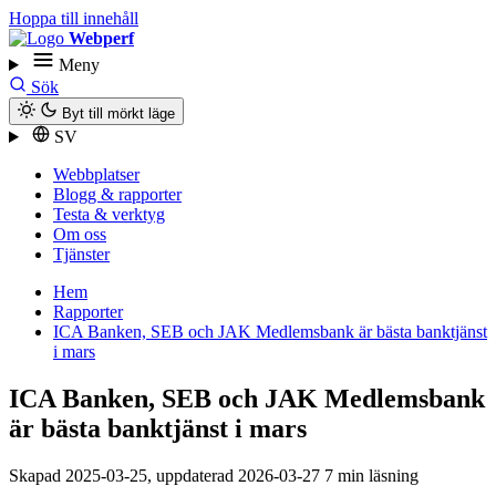
Hoppa till innehåll
Webperf
Meny
Sök
Byt till mörkt läge
SV
Webbplatser
Blogg & rapporter
Testa & verktyg
Om oss
Tjänster
Hem
Rapporter
ICA Banken, SEB och JAK Medlemsbank är bästa banktjänst
i mars
ICA Banken, SEB och JAK Medlemsbank
är bästa banktjänst i mars
Skapad
2025-03-25
, uppdaterad
2026-03-27
7 min läsning