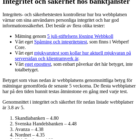
Integritet och säkerhet hos banktjänster
Integritets- och säkerhetstesten kontrollerar hur bra webbplatsen
värnar om sina användares personliga integritet och har god
informations­säkerhet. Det består av flera olika tester:
Mätning genom
5 juli-stiftelsens lösning Webbkoll
Vårt eget
Spårning och integritetstest
, som finns i Webperf
Core.
Vårt eget
mjukvarutest som kollar hur aktuell mjukvaran på
serversidan och klient­ramverk är
.
Vårt
eget eposttest
, som enbart påverkar det här betyget, inte
totalbetyget.
Betyget som visas nedan är webbplatsens genomsnittliga betyg för
mätningar genomförda de senaste 5 veckorna. De flesta webbplatser
har på den tiden hunnit testas åtminstone en gång med varje test.
Genomsnittet i integritet och säkerhet för nedan listade webbplatser
är 3.8 av 5.
Skandiabanken – 4.80
Svenska Handelsbanken – 4.48
Avanza – 4.38
Nordnet – 4.35