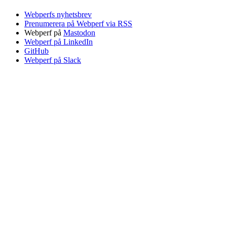
Webperfs nyhetsbrev
Prenumerera på Webperf via RSS
Webperf på
Mastodon
Webperf på LinkedIn
GitHub
Webperf på Slack