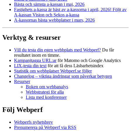
Bästa och sämsta a-kassan i maj, 2026
Fastighets a-kassa är bäst av a-kassorna i april, 2026! Följt av
A-kassan Vision och Sekos a-kassa
A-kassornas bästa webbplatser i mars, 2026
Verktyg & resurser
Vill du testa din egen webbplats med Webperf?
Du får
resultatet inom en timme.
Kampanjtagga URL:ar
för Matomo och Google Analytics
LIX-testa din text
för att få dess Läsbarhetsindex
Statistik om webbplatser Webperf.se följer
Changelog – viktiga ändringar som påverkar betygen
Resurser
Boken om webbanalys
Webbstrategi för alla
Lista med konferenser
Följ Webperf
Webperfs nyhetsbrev
Prenumerera på Webperf via RSS