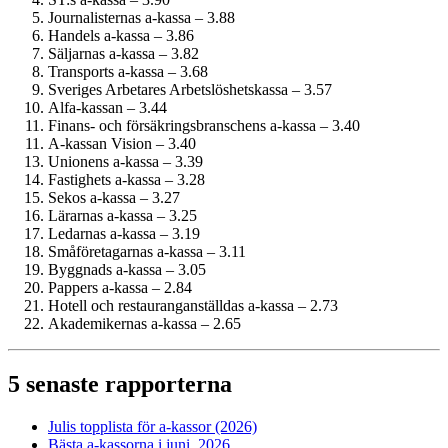
Journalisternas a-kassa – 3.88
Handels a-kassa – 3.86
Säljarnas a-kassa – 3.82
Transports a-kassa – 3.68
Sveriges Arbetares Arbetslöshetskassa – 3.57
Alfa-kassan – 3.44
Finans- och försäkringsbranschens a-kassa – 3.40
A-kassan Vision – 3.40
Unionens a-kassa – 3.39
Fastighets a-kassa – 3.28
Sekos a-kassa – 3.27
Lärarnas a-kassa – 3.25
Ledarnas a-kassa – 3.19
Småföretagarnas a-kassa – 3.11
Byggnads a-kassa – 3.05
Pappers a-kassa – 2.84
Hotell och restauranganställdas a-kassa – 2.73
Akademikernas a-kassa – 2.65
5 senaste rapporterna
Julis topplista för a-kassor (2026)
Bästa a-kassorna i juni, 2026