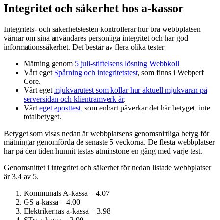
Integritet och säkerhet hos a-kassor
Integritets- och säkerhetstesten kontrollerar hur bra webbplatsen
värnar om sina användares personliga integritet och har god
informations­säkerhet. Det består av flera olika tester:
Mätning genom
5 juli-stiftelsens lösning Webbkoll
Vårt eget
Spårning och integritetstest
, som finns i Webperf
Core.
Vårt eget
mjukvarutest som kollar hur aktuell mjukvaran på
serversidan och klient­ramverk är
.
Vårt
eget eposttest
, som enbart påverkar det här betyget, inte
totalbetyget.
Betyget som visas nedan är webbplatsens genomsnittliga betyg för
mätningar genomförda de senaste 5 veckorna. De flesta webbplatser
har på den tiden hunnit testas åtminstone en gång med varje test.
Genomsnittet i integritet och säkerhet för nedan listade webbplatser
är 3.4 av 5.
Kommunals A-kassa – 4.07
GS a-kassa – 4.00
Elektrikernas a-kassa – 3.98
ST:s a-kassa – 3.90