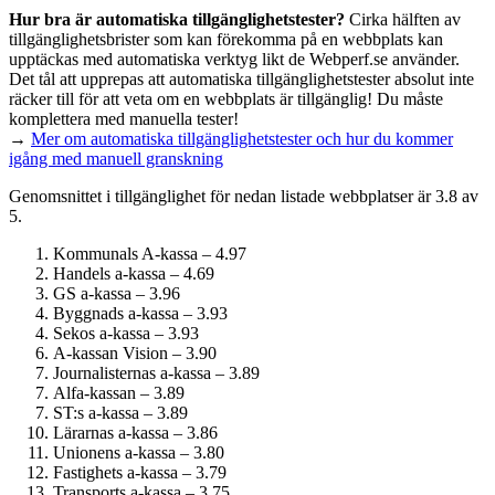
Hur bra är automatiska tillgänglighets­tester?
Cirka hälften av
tillgänglighets­brister som kan förekomma på en webbplats kan
upptäckas med automatiska verktyg likt de Webperf.se använder.
Det tål att upprepas att automatiska tillgänglighets­tester absolut inte
räcker till för att veta om en webbplats är tillgänglig! Du måste
komplettera med manuella tester!
→
Mer om automatiska tillgänglighets­tester och hur du kommer
igång med manuell granskning
Genomsnittet i tillgänglighet för nedan listade webbplatser är 3.8 av
5.
Kommunals A-kassa – 4.97
Handels a-kassa – 4.69
GS a-kassa – 3.96
Byggnads a-kassa – 3.93
Sekos a-kassa – 3.93
A-kassan Vision – 3.90
Journalisternas a-kassa – 3.89
Alfa-kassan – 3.89
ST:s a-kassa – 3.89
Lärarnas a-kassa – 3.86
Unionens a-kassa – 3.80
Fastighets a-kassa – 3.79
Transports a-kassa – 3.75