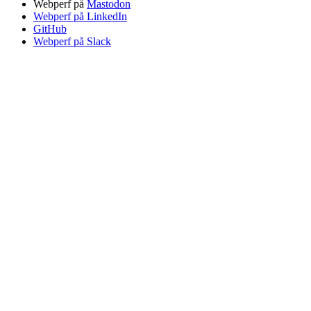
Webperf på
Mastodon
Webperf på LinkedIn
GitHub
Webperf på Slack