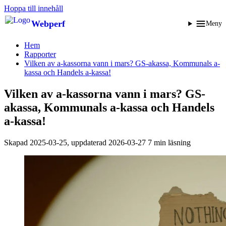
Hoppa till innehåll
Webperf
Meny
Hem
Rapporter
Vilken av a-kassorna vann i mars? GS-akassa, Kommunals a-
kassa och Handels a-kassa!
Vilken av a-kassorna vann i mars? GS-
akassa, Kommunals a-kassa och Handels
a-kassa!
Skapad
2025-03-25
, uppdaterad
2026-03-27
7 min läsning