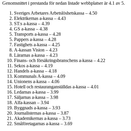
Genomsnittet i prestanda för nedan listade webbplatser är 4.1 av 5.
Sveriges Arbetares Arbetslöshetskassa – 4.50
Elektrikernas a-kassa – 4.43
ST:s a-kassa – 4.39
GS a-kassa – 4.38
Transports a-kassa – 4.28
Pappers a-kassa – 4.28
Fastighets a-kassa – 4.25
A-kassan Vision – 4.23
Lärarnas a-kassa – 4.23
Finans- och försäkringsbranschens a-kassa – 4.22
Sekos a-kassa – 4.19
Handels a-kassa – 4.18
Kommunals A-kassa – 4.09
Unionens a-kassa – 4.06
Hotell och restauranganställdas a-kassa – 4.01
Ledarnas a-kassa – 3.99
Säljarnas a-kassa – 3.98
Alfa-kassan – 3.94
Byggnads a-kassa – 3.93
Journalisternas a-kassa – 3.87
Akademikernas a-kassa – 3.73
Småföretagarnas a-kassa – 3.69