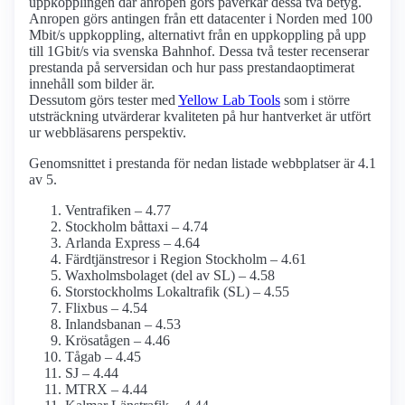
uppkopplingen där anropen görs påverkar dessa två betyg.
Anropen görs antingen från ett datacenter i Norden med 100
Mbit/s uppkoppling, alternativt från en uppkoppling på upp
till 1Gbit/s via svenska Bahnhof. Dessa två tester recenserar
prestanda på serversidan och hur pass prestanda­optimerat
innehåll som bilder är.
Dessutom görs tester med
Yellow Lab Tools
som i större
utsträckning utvärderar kvaliteten på hur hantverket är utfört
ur webbläsarens perspektiv.
Genomsnittet i prestanda för nedan listade webbplatser är 4.1
av 5.
Ventrafiken – 4.77
Stockholm båttaxi – 4.74
Arlanda Express – 4.64
Färdtjänstresor i Region Stockholm – 4.61
Waxholms­bolaget (del av SL) – 4.58
Storstockholms Lokaltrafik (SL) – 4.55
Flixbus – 4.54
Inlandsbanan – 4.53
Krösatågen – 4.46
Tågab – 4.45
SJ – 4.44
MTRX – 4.44