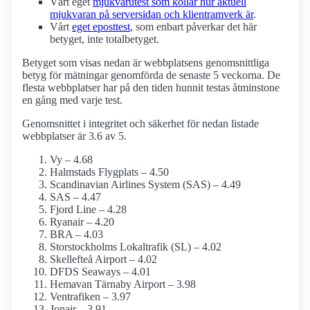
Vårt eget
mjukvarutest som kollar hur aktuell
mjukvaran på serversidan och klient­ramverk är
.
Vårt
eget eposttest
, som enbart påverkar det här
betyget, inte totalbetyget.
Betyget som visas nedan är webbplatsens genomsnittliga
betyg för mätningar genomförda de senaste 5 veckorna. De
flesta webbplatser har på den tiden hunnit testas åtminstone
en gång med varje test.
Genomsnittet i integritet och säkerhet för nedan listade
webbplatser är 3.6 av 5.
Vy – 4.68
Halmstads Flygplats – 4.50
Scandinavian Airlines System (SAS) – 4.49
SAS – 4.47
Fjord Line – 4.28
Ryanair – 4.20
BRA – 4.03
Storstockholms Lokaltrafik (SL) – 4.02
Skellefteå Airport – 4.02
DFDS Seaways – 4.01
Hemavan Tärnaby Airport – 3.98
Ventrafiken – 3.97
Jonair – 3.91