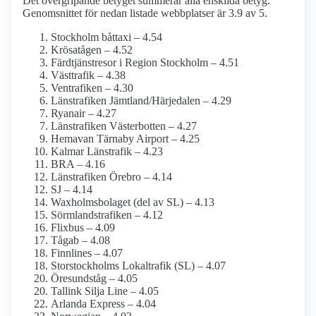
Det övergripande betyget summerar alla enskilda betyg.
Genomsnittet för nedan listade webbplatser är 3.9 av 5.
Stockholm båttaxi – 4.54
Krösatågen – 4.52
Färdtjänstresor i Region Stockholm – 4.51
Västtrafik – 4.38
Ventrafiken – 4.30
Länstrafiken Jämtland/Härjedalen – 4.29
Ryanair – 4.27
Länstrafiken Västerbotten – 4.27
Hemavan Tärnaby Airport – 4.25
Kalmar Länstrafik – 4.23
BRA – 4.16
Länstrafiken Örebro – 4.14
SJ – 4.14
Waxholms­bolaget (del av SL) – 4.13
Sörmlandstrafiken – 4.12
Flixbus – 4.09
Tågab – 4.08
Finnlines – 4.07
Storstockholms Lokaltrafik (SL) – 4.07
Öresundståg – 4.05
Tallink Silja Line – 4.05
Arlanda Express – 4.04