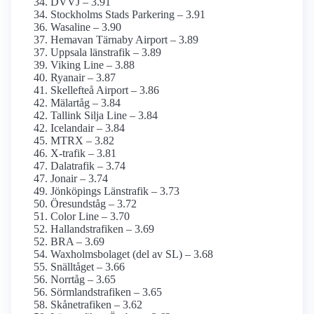
DVVJ – 3.91
Stockholms Stads Parkering – 3.91
Wasaline – 3.90
Hemavan Tärnaby Airport – 3.89
Uppsala länstrafik – 3.89
Viking Line – 3.88
Ryanair – 3.87
Skellefteå Airport – 3.86
Mälartåg – 3.84
Tallink Silja Line – 3.84
Icelandair – 3.84
MTRX – 3.82
X-trafik – 3.81
Dalatrafik – 3.74
Jonair – 3.74
Jönköpings Länstrafik – 3.73
Öresundståg – 3.72
Color Line – 3.70
Hallandstrafiken – 3.69
BRA – 3.69
Waxholms­bolaget (del av SL) – 3.68
Snälltåget – 3.66
Norrtåg – 3.65
Sörmlandstrafiken – 3.65
Skånetrafiken – 3.62