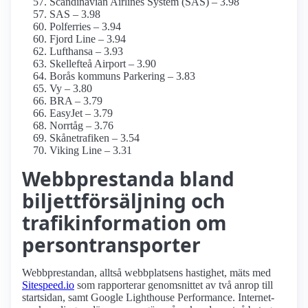
Scandinavian Airlines System (SAS) – 3.98
SAS – 3.98
Polferries – 3.94
Fjord Line – 3.94
Lufthansa – 3.93
Skellefteå Airport – 3.90
Borås kommuns Parkering – 3.83
Vy – 3.80
BRA – 3.79
EasyJet – 3.79
Norrtåg – 3.76
Skånetrafiken – 3.54
Viking Line – 3.31
Webbprestanda bland
biljettförsäljning och
trafikinformation om
persontransporter
Webbprestandan, alltså webbplatsens hastighet, mäts med
Sitespeed.io
som rapporterar genomsnittet av två anrop till
startsidan, samt Google Lighthouse Performance. Internet­