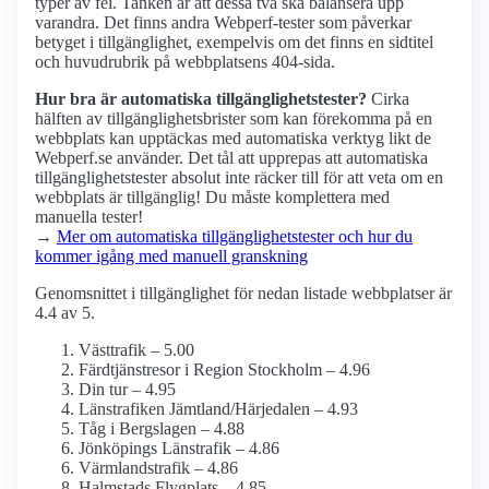
typer av fel. Tanken är att dessa två ska balansera upp
varandra. Det finns andra Webperf-tester som påverkar
betyget i tillgänglighet, exempelvis om det finns en sidtitel
och huvudrubrik på webbplatsens 404-sida.
Hur bra är automatiska tillgänglighets­tester?
Cirka
hälften av tillgänglighets­brister som kan förekomma på en
webbplats kan upptäckas med automatiska verktyg likt de
Webperf.se använder. Det tål att upprepas att automatiska
tillgänglighets­tester absolut inte räcker till för att veta om en
webbplats är tillgänglig! Du måste komplettera med
manuella tester!
→
Mer om automatiska tillgänglighets­tester och hur du
kommer igång med manuell granskning
Genomsnittet i tillgänglighet för nedan listade webbplatser är
4.4 av 5.
Västtrafik – 5.00
Färdtjänstresor i Region Stockholm – 4.96
Din tur – 4.95
Länstrafiken Jämtland/Härjedalen – 4.93
Tåg i Bergslagen – 4.88
Jönköpings Länstrafik – 4.86
Värmlandstrafik – 4.86
Halmstads Flygplats – 4.85