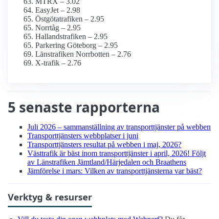
MTRX – 3.02
EasyJet – 2.98
Östgötatrafiken – 2.95
Norrtåg – 2.95
Hallandstrafiken – 2.95
Parkering Göteborg – 2.95
Länstrafiken Norrbotten – 2.76
X-trafik – 2.76
5 senaste rapporterna
Juli 2026 – sammanställning av transport­tjänster på webben
Transport­tjänsters webbplatser i juni
Transport­tjänsters resultat på webben i maj, 2026?
Västtrafik är bäst inom transport­tjänster i april, 2026! Följt
av Länstrafiken Jämtland/Härjedalen och Braathens
Jämförelse i mars: Vilken av transport­tjänsterna var bäst?
Verktyg & resurser