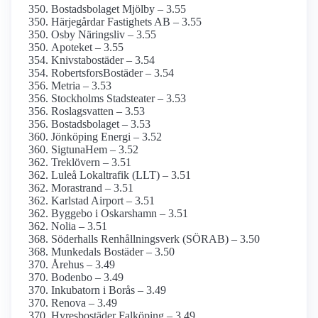
Bostadsbolaget Mjölby – 3.55
Härjegårdar Fastighets AB – 3.55
Osby Näringsliv – 3.55
Apoteket – 3.55
Knivstabostäder – 3.54
RobertsforsBostäder – 3.54
Metria – 3.53
Stockholms Stadsteater – 3.53
Roslagsvatten – 3.53
Bostadsbolaget – 3.53
Jönköping Energi – 3.52
SigtunaHem – 3.52
Treklövern – 3.51
Luleå Lokaltrafik (LLT) – 3.51
Morastrand – 3.51
Karlstad Airport – 3.51
Byggebo i Oskarshamn – 3.51
Nolia – 3.51
Söderhalls Renhållningsverk (SÖRAB) – 3.50
Munkedals Bostäder – 3.50
Årehus – 3.49
Bodenbo – 3.49
Inkubatorn i Borås – 3.49
Renova – 3.49
Hyresbostäder Falköping – 3.49