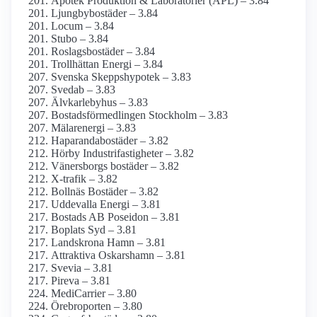
Apotek Produktion & Laboratorier (APL) – 3.84
Ljungbybostäder – 3.84
Locum – 3.84
Stubo – 3.84
Roslagsbostäder – 3.84
Trollhättan Energi – 3.84
Svenska Skepps­hypotek – 3.83
Svedab – 3.83
Älvkarlebyhus – 3.83
Bostadsförmedlingen Stockholm – 3.83
Mälarenergi – 3.83
Haparandabostäder – 3.82
Hörby Industrifastigheter – 3.82
Vänersborgs bostäder – 3.82
X-trafik – 3.82
Bollnäs Bostäder – 3.82
Uddevalla Energi – 3.81
Bostads AB Poseidon – 3.81
Boplats Syd – 3.81
Landskrona Hamn – 3.81
Attraktiva Oskarshamn – 3.81
Svevia – 3.81
Pireva – 3.81
MediCarrier – 3.80
Örebroporten – 3.80