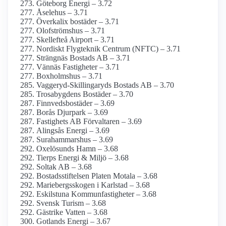
Göteborg Energi – 3.72
Åselehus – 3.71
Överkalix bostäder – 3.71
Olofströmshus – 3.71
Skellefteå Airport – 3.71
Nordiskt Flygteknik Centrum (NFTC) – 3.71
Strängnäs Bostads AB – 3.71
Vännäs Fastigheter – 3.71
Boxholmshus – 3.71
Vaggeryd-Skillingaryds Bostads AB – 3.70
Trosabygdens Bostäder – 3.70
Finnvedsbostäder – 3.69
Borås Djurpark – 3.69
Fastighets AB Förvaltaren – 3.69
Alingsås Energi – 3.69
Surahammarshus – 3.69
Oxelösunds Hamn – 3.68
Tierps Energi & Miljö – 3.68
Soltak AB – 3.68
Bostadsstiftelsen Platen Motala – 3.68
Mariebergs­skogen i Karlstad – 3.68
Eskilstuna Kommunfastigheter – 3.68
Svensk Turism – 3.68
Gästrike Vatten – 3.68
Gotlands Energi – 3.67