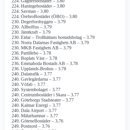
Gagnefsbostäder – 3.80
Haningebostäder – 3.80
Savman – 3.80
ÖrebroBostäder (ÖBO) – 3.80
Degerforsbyggen – 3.79
AllboHus – 3.79
Jämtkraft – 3.79
Eidar – Trollhättans bostadsbolag – 3.79
Norra Dalarnas Fastighets AB – 3.79
MKB Fastighets AB – 3.79
Partillebo – 3.78
Boplats Väst – 3.78
Emmaboda Bostads AB – 3.78
Upplands-Brohus – 3.78
Dalatrafik – 3.77
Gavlegårdarna – 3.77
Vöfab – 3.77
Systembolaget – 3.77
Centrumbostäder i Skara – 3.77
Göteborgs Stadsteater – 3.77
Kalmar Energi – 3.77
Dala Airport – 3.77
Mälarhamnar – 3.77
GöteneBostäder – 3.76
Postnord – 3.76