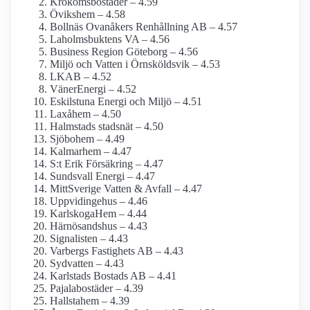
Krokoms­bostäder – 4.59
Övikshem – 4.58
Bollnäs Ovanåkers Renhållning AB – 4.57
Laholmsbuktens VA – 4.56
Business Region Göteborg – 4.56
Miljö och Vatten i Örnsköldsvik – 4.53
LKAB – 4.52
VänerEnergi – 4.52
Eskilstuna Energi och Miljö – 4.51
Laxåhem – 4.50
Halmstads stadsnät – 4.50
Sjöbohem – 4.49
Kalmarhem – 4.47
S:t Erik Försäkring – 4.47
Sundsvall Energi – 4.47
MittSverige Vatten & Avfall – 4.47
Uppvidingehus – 4.46
KarlskogaHem – 4.44
Härnösandshus – 4.43
Signalisten – 4.43
Varbergs Fastighets AB – 4.43
Sydvatten – 4.43
Karlstads Bostads AB – 4.41
Pajala­bostäder – 4.39
Hallstahem – 4.39