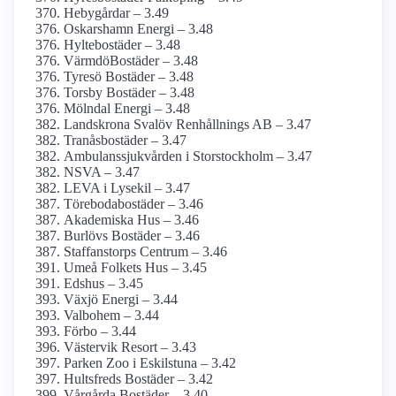
Hebygårdar – 3.49
Oskarshamn Energi – 3.48
Hyltebostäder – 3.48
VärmdöBostäder – 3.48
Tyresö Bostäder – 3.48
Torsby Bostäder – 3.48
Mölndal Energi – 3.48
Landskrona Svalöv Renhållnings AB – 3.47
Tranåsbostäder – 3.47
Ambulanssjukvården i Storstockholm – 3.47
NSVA – 3.47
LEVA i Lysekil – 3.47
Törebodabostäder – 3.46
Akademiska Hus – 3.46
Burlövs Bostäder – 3.46
Staffanstorps Centrum – 3.46
Umeå Folkets Hus – 3.45
Edshus – 3.45
Växjö Energi – 3.44
Valbohem – 3.44
Förbo – 3.44
Västervik Resort – 3.43
Parken Zoo i Eskilstuna – 3.42
Hultsfreds Bostäder – 3.42
Vårgårda Bostäder – 3.40