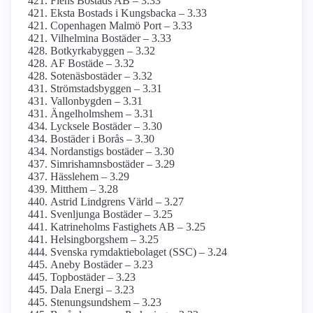
Flens Bostads AB – 3.33
Eksta Bostads i Kungsbacka – 3.33
Copenhagen Malmö Port – 3.33
Vilhelmina Bostäder – 3.33
Botkyrkabyggen – 3.32
AF Bostäde – 3.32
Sotenäsbostäder – 3.32
Strömstadsbyggen – 3.31
Vallonbygden – 3.31
Ängelholmshem – 3.31
Lycksele Bostäder – 3.30
Bostäder i Borås – 3.30
Nordanstigs bostäder – 3.30
Simrishamnsbostäder – 3.29
Hässlehem – 3.29
Mitthem – 3.28
Astrid Lindgrens Värld – 3.27
Svenljunga Bostäder – 3.25
Katrineholms Fastighets AB – 3.25
Helsingborgshem – 3.25
Svenska rymdaktie­bolaget (SSC) – 3.24
Aneby Bostäder – 3.23
Topbostäder – 3.23
Dala Energi – 3.23
Stenungsundshem – 3.23