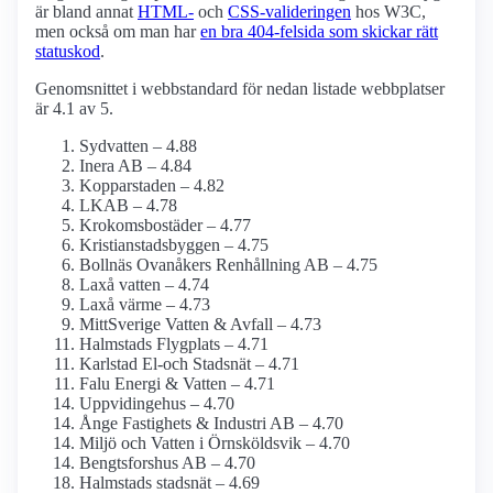
är bland annat
HTML-
och
CSS-valideringen
hos W3C,
men också om man har
en bra 404-felsida som skickar rätt
statuskod
.
Genomsnittet i webbstandard för nedan listade webbplatser
är 4.1 av 5.
Sydvatten – 4.88
Inera AB – 4.84
Kopparstaden – 4.82
LKAB – 4.78
Krokoms­bostäder – 4.77
Kristianstadsbyggen – 4.75
Bollnäs Ovanåkers Renhållning AB – 4.75
Laxå vatten – 4.74
Laxå värme – 4.73
MittSverige Vatten & Avfall – 4.73
Halmstads Flygplats – 4.71
Karlstad El-och Stadsnät – 4.71
Falu Energi & Vatten – 4.71
Uppvidingehus – 4.70
Ånge Fastighets & Industri AB – 4.70
Miljö och Vatten i Örnsköldsvik – 4.70
Bengtsforshus AB – 4.70
Halmstads stadsnät – 4.69