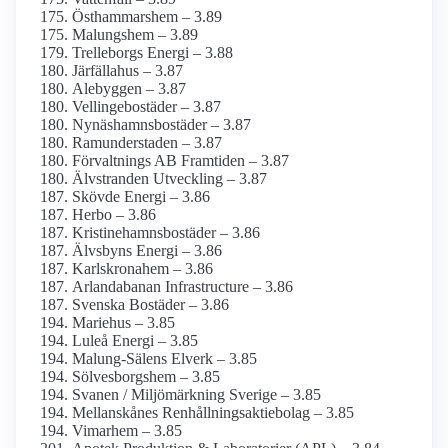
Östhammarshem – 3.89
Malungshem – 3.89
Trelleborgs Energi – 3.88
Järfällahus – 3.87
Alebyggen – 3.87
Vellingebostäder – 3.87
Nynäshamnsbostäder – 3.87
Ramunderstaden – 3.87
Förvaltnings AB Framtiden – 3.87
Älvstranden Utveckling – 3.87
Skövde Energi – 3.86
Herbo – 3.86
Kristinehamnsbostäder – 3.86
Älvsbyns Energi – 3.86
Karlskronahem – 3.86
Arlanda­banan Infrastructure – 3.86
Svenska Bostäder – 3.86
Mariehus – 3.85
Luleå Energi – 3.85
Malung-Sälens Elverk – 3.85
Sölvesborgshem – 3.85
Svanen / Miljömärkning Sverige – 3.85
Mellan­skånes Renhållnings­aktiebolag – 3.85
Vimarhem – 3.85