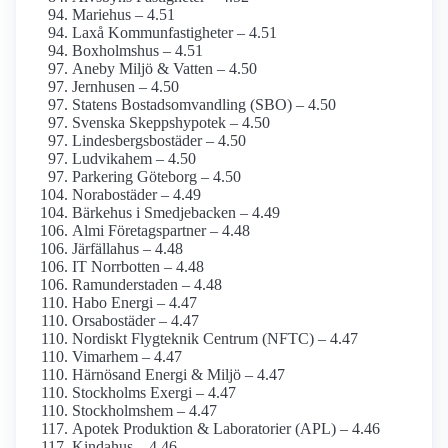
Mariehus – 4.51
Laxå Kommunfastigheter – 4.51
Boxholmshus – 4.51
Aneby Miljö & Vatten – 4.50
Jernhusen – 4.50
Statens Bostads­omvandling (SBO) – 4.50
Svenska Skepps­hypotek – 4.50
Lindesbergsbostäder – 4.50
Ludvikahem – 4.50
Parkering Göteborg – 4.50
Norabostäder – 4.49
Bärkehus i Smedjebacken – 4.49
Almi Företagspartner – 4.48
Järfällahus – 4.48
IT Norrbotten – 4.48
Ramunderstaden – 4.48
Habo Energi – 4.47
Orsabostäder – 4.47
Nordiskt Flygteknik Centrum (NFTC) – 4.47
Vimarhem – 4.47
Härnösand Energi & Miljö – 4.47
Stockholms Exergi – 4.47
Stockholmshem – 4.47
Apotek Produktion & Laboratorier (APL) – 4.46
Kindahus – 4.46