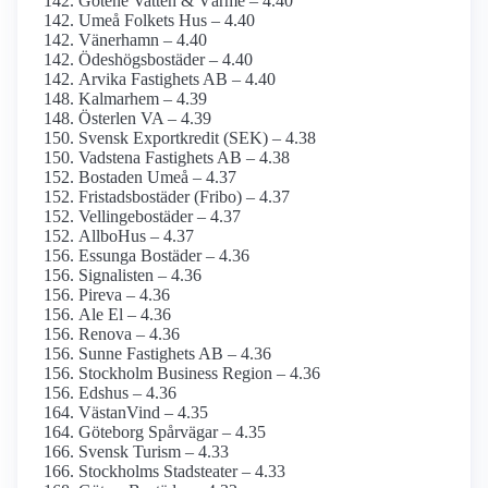
Götene Vatten & Värme – 4.40
Umeå Folkets Hus – 4.40
Vänerhamn – 4.40
Ödeshögsbostäder – 4.40
Arvika Fastighets AB – 4.40
Kalmarhem – 4.39
Österlen VA – 4.39
Svensk Exportkredit (SEK) – 4.38
Vadstena Fastighets AB – 4.38
Bostaden Umeå – 4.37
Fristadsbostäder (Fribo) – 4.37
Vellingebostäder – 4.37
AllboHus – 4.37
Essunga Bostäder – 4.36
Signalisten – 4.36
Pireva – 4.36
Ale El – 4.36
Renova – 4.36
Sunne Fastighets AB – 4.36
Stockholm Business Region – 4.36
Edshus – 4.36
VästanVind – 4.35
Göteborg Spårvägar – 4.35
Svensk Turism – 4.33
Stockholms Stadsteater – 4.33