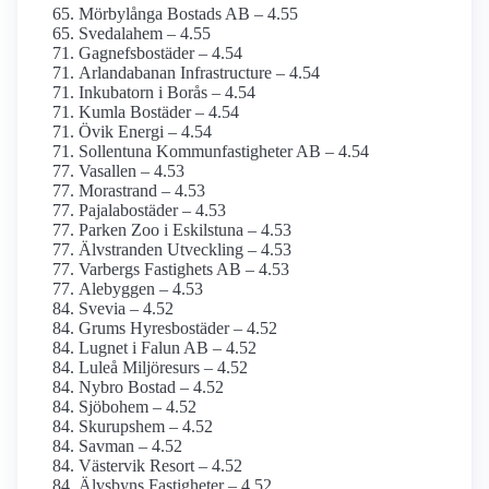
Mörbylånga Bostads AB – 4.55
Svedalahem – 4.55
Gagnefsbostäder – 4.54
Arlanda­banan Infrastructure – 4.54
Inkubatorn i Borås – 4.54
Kumla Bostäder – 4.54
Övik Energi – 4.54
Sollentuna Kommunfastigheter AB – 4.54
Vasallen – 4.53
Morastrand – 4.53
Pajala­bostäder – 4.53
Parken Zoo i Eskilstuna – 4.53
Älvstranden Utveckling – 4.53
Varbergs Fastighets AB – 4.53
Alebyggen – 4.53
Svevia – 4.52
Grums Hyresbostäder – 4.52
Lugnet i Falun AB – 4.52
Luleå Miljöresurs – 4.52
Nybro Bostad – 4.52
Sjöbohem – 4.52
Skurupshem – 4.52
Savman – 4.52
Västervik Resort – 4.52
Älvsbyns Fastigheter – 4.52