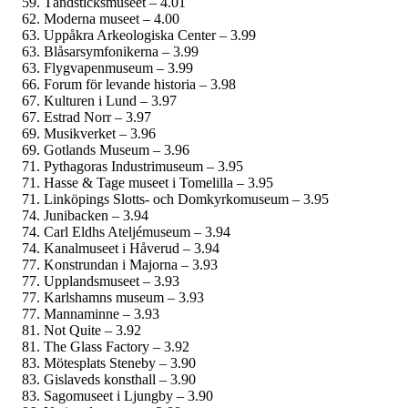
Tändsticks­museet – 4.01
Moderna museet – 4.00
Uppåkra Arkeologiska Center – 3.99
Blåsar­symfonikerna – 3.99
Flygvapen­museum – 3.99
Forum för levande historia – 3.98
Kulturen i Lund – 3.97
Estrad Norr – 3.97
Musikverket – 3.96
Gotlands Museum – 3.96
Pythagoras Industrimuseum – 3.95
Hasse & Tage museet i Tomelilla – 3.95
Linköpings Slotts- och Domkyrko­museum – 3.95
Junibacken – 3.94
Carl Eldhs Ateljémuseum – 3.94
Kanalmuseet i Håverud – 3.94
Konstrundan i Majorna – 3.93
Upplands­museet – 3.93
Karlshamns museum – 3.93
Mannaminne – 3.93
Not Quite – 3.92
The Glass Factory – 3.92
Mötesplats Steneby – 3.90
Gislaveds konsthall – 3.90
Sagomuseet i Ljungby – 3.90