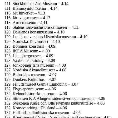
Stockholms Läns Museum – 4.14
Blåsar­symfonikerna – 4.14
Musikverket – 4.13
Järnvägs­museet – 4.13
Armé­museum – 4.11
Statens försvars­historiska museer – 4.11
Dalslands konstmuseum – 4.10
Lunds universitets Historiska museum – 4.10
Nordiska Travmuseet – 4.10
Bonniers konsthall – 4.09
IKEA Museum – 4.09
Ljungberg­museet – 4.09
Vaxholms fästning – 4.09
Jönköpings läns museum – 4.08
Nordiska Akvarellmuseet – 4.08
Bohusläns museum – 4.07
Dunkers Kulturhus – 4.07
Frilufts­museet Gamla Linköping – 4.07
Flygvapen­museum – 4.06
Kvinnohistoriskt museum – 4.06
Stiftelsen K A Almgren sidenväveri och museum – 4.06
Syskonen Kajsa och Olle Nymans kulturstiftelse – 4.06
Konstvandring i Dalsland – 4.06
Hallands kultur­historiska museum – 4.05
Konstmuseet i Norr – Norrbottens länskonst­museum – 4.05