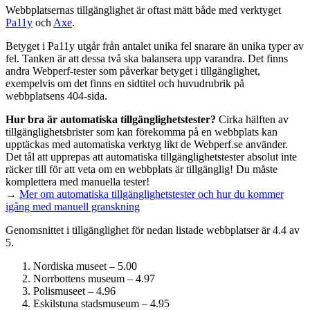
Webbplatsernas tillgänglighet är oftast mätt både med verktyget
Pa11y
och
Axe
.
Betyget i Pa11y utgår från antalet unika fel snarare än unika typer av
fel. Tanken är att dessa två ska balansera upp varandra. Det finns
andra Webperf-tester som påverkar betyget i tillgänglighet,
exempelvis om det finns en sidtitel och huvudrubrik på
webbplatsens 404-sida.
Hur bra är automatiska tillgänglighets­tester?
Cirka hälften av
tillgänglighets­brister som kan förekomma på en webbplats kan
upptäckas med automatiska verktyg likt de Webperf.se använder.
Det tål att upprepas att automatiska tillgänglighets­tester absolut inte
räcker till för att veta om en webbplats är tillgänglig! Du måste
komplettera med manuella tester!
→
Mer om automatiska tillgänglighets­tester och hur du kommer
igång med manuell granskning
Genomsnittet i tillgänglighet för nedan listade webbplatser är 4.4 av
5.
Nordiska museet – 5.00
Norrbottens museum – 4.97
Polismuseet – 4.96
Eskilstuna stadsmuseum – 4.95