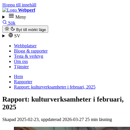
Hoppa till innehåll
Webperf
Meny
Sök
Byt till mörkt läge
SV
Webbplatser
Blogg & rapporter
Testa & verktyg
Om oss
Tjänster
Hem
Rapporter
Rapport: kultur­verksamheter i februari, 2025
Rapport: kultur­verksamheter i februari,
2025
Skapad
2025-02-23
, uppdaterad
2026-03-27
25 min läsning