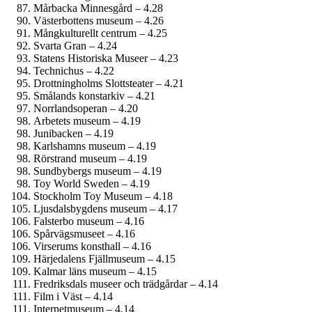
Mårbacka Minnesgård – 4.28
Västerbottens museum – 4.26
Mångkulturellt centrum – 4.25
Svarta Gran – 4.24
Statens Historiska Museer – 4.23
Technichus – 4.22
Drottning­holms Slottsteater – 4.21
Smålands konstarkiv – 4.21
Norrlandsoperan – 4.20
Arbetets museum – 4.19
Junibacken – 4.19
Karlshamns museum – 4.19
Rörstrand museum – 4.19
Sundbybergs museum – 4.19
Toy World Sweden – 4.19
Stockholm Toy Museum – 4.18
Ljusdals­bygdens museum – 4.17
Falsterbo museum – 4.16
Spårvägsmuseet – 4.16
Virserums konsthall – 4.16
Härjedalens Fjällmuseum – 4.15
Kalmar läns museum – 4.15
Fredriksdals museer och trädgårdar – 4.14
Film i Väst – 4.14
Internet­museum – 4.14