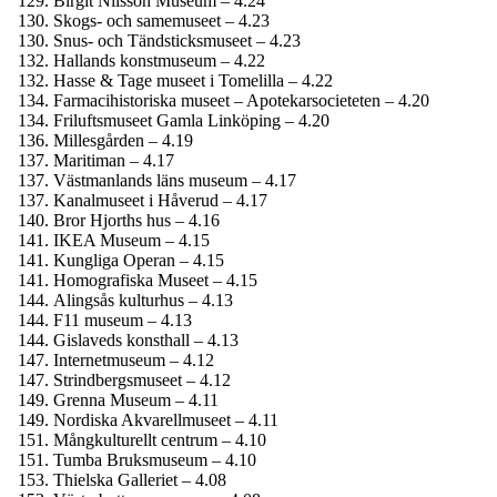
Birgit Nilsson Museum – 4.24
Skogs- och samemuseet – 4.23
Snus- och Tändsticks­museet – 4.23
Hallands konstmuseum – 4.22
Hasse & Tage museet i Tomelilla – 4.22
Farmaci­historiska museet – Apotekar­societeten – 4.20
Frilufts­museet Gamla Linköping – 4.20
Millesgården – 4.19
Maritiman – 4.17
Västmanlands läns museum – 4.17
Kanalmuseet i Håverud – 4.17
Bror Hjorths hus – 4.16
IKEA Museum – 4.15
Kungliga Operan – 4.15
Homografiska Museet – 4.15
Alingsås kulturhus – 4.13
F11 museum – 4.13
Gislaveds konsthall – 4.13
Internet­museum – 4.12
Strindbergs­museet – 4.12
Grenna Museum – 4.11
Nordiska Akvarellmuseet – 4.11
Mångkulturellt centrum – 4.10
Tumba Bruksmuseum – 4.10
Thielska Galleriet – 4.08