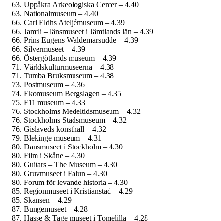
Uppåkra Arkeologiska Center – 4.40
National­museum – 4.40
Carl Eldhs Ateljémuseum – 4.39
Jamtli – länsmuseet i Jämtlands län – 4.39
Prins Eugens Waldemarsudde – 4.39
Silvermuseet – 4.39
Östergötlands museum – 4.39
Världskultur­museerna – 4.38
Tumba Bruksmuseum – 4.38
Postmuseum – 4.36
Ekomuseum Bergslagen – 4.35
F11 museum – 4.33
Stockholms Medeltids­museum – 4.32
Stockholms Stadsmuseum – 4.32
Gislaveds konsthall – 4.32
Blekinge museum – 4.31
Dansmuseet i Stockholm – 4.30
Film i Skåne – 4.30
Guitars – The Museum – 4.30
Gruvmuseet i Falun – 4.30
Forum för levande historia – 4.30
Regionmuseet i Kristianstad – 4.29
Skansen – 4.29
Bungemuseet – 4.28
Hasse & Tage museet i Tomelilla – 4.28