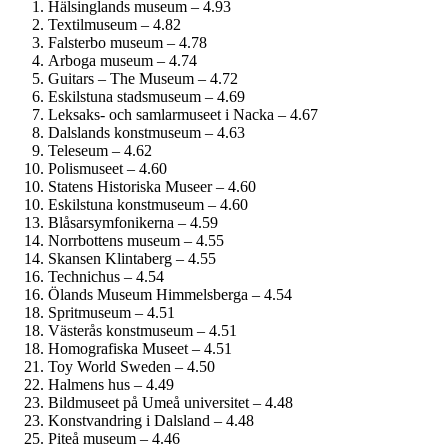
Hälsinglands museum – 4.93
Textilmuseum – 4.82
Falsterbo museum – 4.78
Arboga museum – 4.74
Guitars – The Museum – 4.72
Eskilstuna stadsmuseum – 4.69
Leksaks- och samlar­museet i Nacka – 4.67
Dalslands konstmuseum – 4.63
Teleseum – 4.62
Polismuseet – 4.60
Statens Historiska Museer – 4.60
Eskilstuna konstmuseum – 4.60
Blåsar­symfonikerna – 4.59
Norrbottens museum – 4.55
Skansen Klintaberg – 4.55
Technichus – 4.54
Ölands Museum Himmelsberga – 4.54
Spritmuseum – 4.51
Västerås konstmuseum – 4.51
Homografiska Museet – 4.51
Toy World Sweden – 4.50
Halmens hus – 4.49
Bildmuseet på Umeå universitet – 4.48
Konstvandring i Dalsland – 4.48
Piteå museum – 4.46