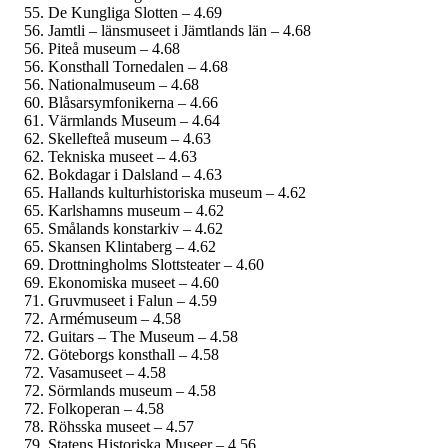
De Kungliga Slotten – 4.69
Jamtli – länsmuseet i Jämtlands län – 4.68
Piteå museum – 4.68
Konsthall Tornedalen – 4.68
National­museum – 4.68
Blåsar­symfonikerna – 4.66
Värmlands Museum – 4.64
Skellefteå museum – 4.63
Tekniska museet – 4.63
Bokdagar i Dalsland – 4.63
Hallands kultur­historiska museum – 4.62
Karlshamns museum – 4.62
Smålands konstarkiv – 4.62
Skansen Klintaberg – 4.62
Drottning­holms Slottsteater – 4.60
Ekonomiska museet – 4.60
Gruvmuseet i Falun – 4.59
Armé­museum – 4.58
Guitars – The Museum – 4.58
Göteborgs konsthall – 4.58
Vasamuseet – 4.58
Sörmlands museum – 4.58
Folkoperan – 4.58
Röhsska museet – 4.57
Statens Historiska Museer – 4.56