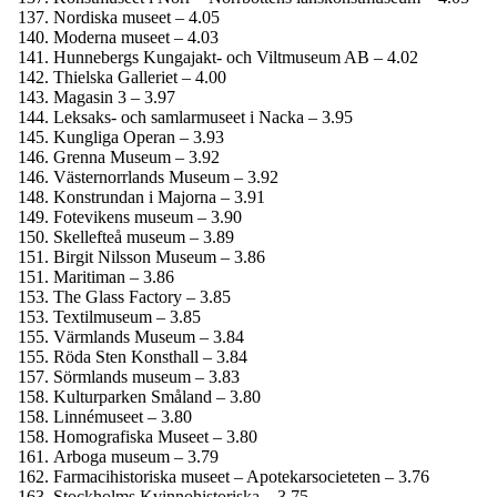
Nordiska museet – 4.05
Moderna museet – 4.03
Hunnebergs Kungajakt- och Viltmuseum AB – 4.02
Thielska Galleriet – 4.00
Magasin 3 – 3.97
Leksaks- och samlar­museet i Nacka – 3.95
Kungliga Operan – 3.93
Grenna Museum – 3.92
Västernorrlands Museum – 3.92
Konstrundan i Majorna – 3.91
Fotevikens museum – 3.90
Skellefteå museum – 3.89
Birgit Nilsson Museum – 3.86
Maritiman – 3.86
The Glass Factory – 3.85
Textilmuseum – 3.85
Värmlands Museum – 3.84
Röda Sten Konsthall – 3.84
Sörmlands museum – 3.83
Kulturparken Småland – 3.80
Linnémuseet – 3.80
Homografiska Museet – 3.80
Arboga museum – 3.79
Farmaci­historiska museet – Apotekar­societeten – 3.76
Stockholms Kvinnohistoriska – 3.75