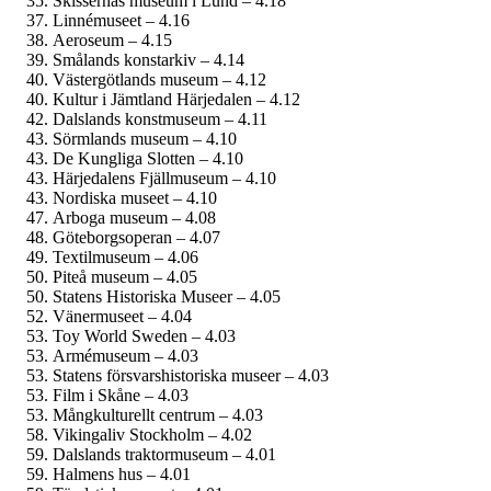
Skissernas museum i Lund – 4.18
Linnémuseet – 4.16
Aeroseum – 4.15
Smålands konstarkiv – 4.14
Västergötlands museum – 4.12
Kultur i Jämtland Härjedalen – 4.12
Dalslands konstmuseum – 4.11
Sörmlands museum – 4.10
De Kungliga Slotten – 4.10
Härjedalens Fjällmuseum – 4.10
Nordiska museet – 4.10
Arboga museum – 4.08
Göteborgs­operan – 4.07
Textilmuseum – 4.06
Piteå museum – 4.05
Statens Historiska Museer – 4.05
Vänermuseet – 4.04
Toy World Sweden – 4.03
Armé­museum – 4.03
Statens försvars­historiska museer – 4.03
Film i Skåne – 4.03
Mångkulturellt centrum – 4.03
Vikingaliv Stockholm – 4.02
Dalslands traktormuseum – 4.01
Halmens hus – 4.01