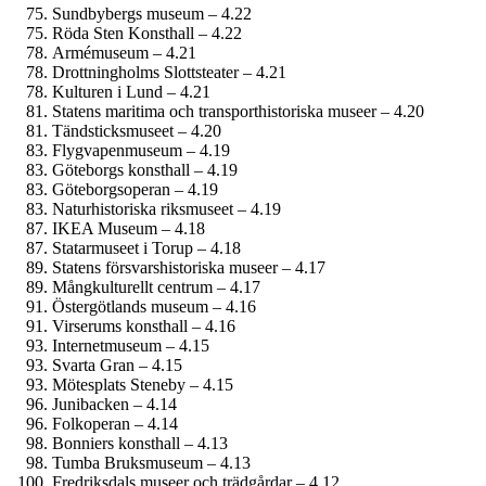
Sundbybergs museum – 4.22
Röda Sten Konsthall – 4.22
Armé­museum – 4.21
Drottning­holms Slottsteater – 4.21
Kulturen i Lund – 4.21
Statens maritima och transporthistoriska museer – 4.20
Tändsticks­museet – 4.20
Flygvapen­museum – 4.19
Göteborgs konsthall – 4.19
Göteborgs­operan – 4.19
Naturhistoriska riksmuseet – 4.19
IKEA Museum – 4.18
Statarmuseet i Torup – 4.18
Statens försvars­historiska museer – 4.17
Mångkulturellt centrum – 4.17
Östergötlands museum – 4.16
Virserums konsthall – 4.16
Internet­museum – 4.15
Svarta Gran – 4.15
Mötesplats Steneby – 4.15
Junibacken – 4.14
Folkoperan – 4.14
Bonniers konsthall – 4.13
Tumba Bruksmuseum – 4.13
Fredriksdals museer och trädgårdar – 4.12