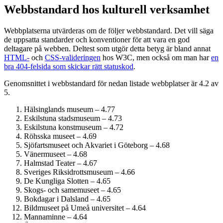
Webbstandard hos kulturell verksamhet
Webbplatserna utvärderas om de följer webbstandard. Det vill säga
de uppsatta standarder och konventioner för att vara en god
deltagare på webben. Deltest som utgör detta betyg är bland annat
HTML-
och
CSS-valideringen
hos W3C, men också om man har
en
bra 404-felsida som skickar rätt statuskod
.
Genomsnittet i webbstandard för nedan listade webbplatser är 4.2 av
5.
Hälsinglands museum – 4.77
Eskilstuna stadsmuseum – 4.73
Eskilstuna konstmuseum – 4.72
Röhsska museet – 4.69
Sjöfartsmuseet och Akvariet i Göteborg – 4.68
Vänermuseet – 4.68
Halmstad Teater – 4.67
Sveriges Riksidrottsmuseum – 4.66
De Kungliga Slotten – 4.65
Skogs- och samemuseet – 4.65
Bokdagar i Dalsland – 4.65
Bildmuseet på Umeå universitet – 4.64
Mannaminne – 4.64