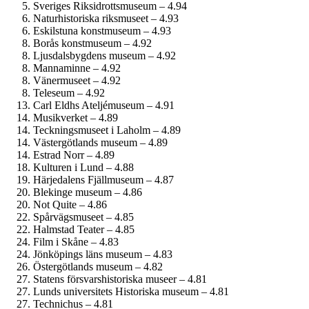
Sveriges Riksidrottsmuseum – 4.94
Naturhistoriska riksmuseet – 4.93
Eskilstuna konstmuseum – 4.93
Borås konstmuseum – 4.92
Ljusdals­bygdens museum – 4.92
Mannaminne – 4.92
Vänermuseet – 4.92
Teleseum – 4.92
Carl Eldhs Ateljémuseum – 4.91
Musikverket – 4.89
Teckningsmuseet i Laholm – 4.89
Västergötlands museum – 4.89
Estrad Norr – 4.89
Kulturen i Lund – 4.88
Härjedalens Fjällmuseum – 4.87
Blekinge museum – 4.86
Not Quite – 4.86
Spårvägsmuseet – 4.85
Halmstad Teater – 4.85
Film i Skåne – 4.83
Jönköpings läns museum – 4.83
Östergötlands museum – 4.82
Statens försvars­historiska museer – 4.81
Lunds universitets Historiska museum – 4.81
Technichus – 4.81