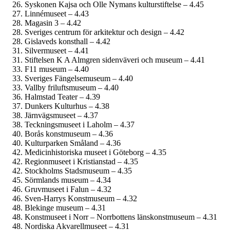
Syskonen Kajsa och Olle Nymans kulturstiftelse – 4.45
Linnémuseet – 4.43
Magasin 3 – 4.42
Sveriges centrum för arkitektur och design – 4.42
Gislaveds konsthall – 4.42
Silvermuseet – 4.41
Stiftelsen K A Almgren sidenväveri och museum – 4.41
F11 museum – 4.40
Sveriges Fängelsemuseum – 4.40
Vallby friluftsmuseum – 4.40
Halmstad Teater – 4.39
Dunkers Kulturhus – 4.38
Järnvägs­museet – 4.37
Teckningsmuseet i Laholm – 4.37
Borås konstmuseum – 4.36
Kulturparken Småland – 4.36
Medicinhistoriska museet i Göteborg – 4.35
Regionmuseet i Kristianstad – 4.35
Stockholms Stadsmuseum – 4.35
Sörmlands museum – 4.34
Gruvmuseet i Falun – 4.32
Sven-Harrys Konstmuseum – 4.32
Blekinge museum – 4.31
Konstmuseet i Norr – Norrbottens länskonst­museum – 4.31
Nordiska Akvarellmuseet – 4.31