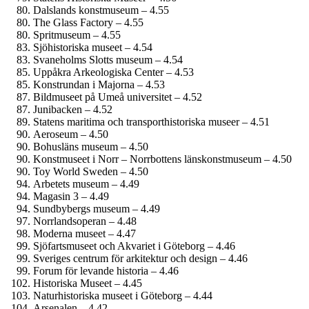
Dalslands konstmuseum – 4.55
The Glass Factory – 4.55
Spritmuseum – 4.55
Sjöhistoriska museet – 4.54
Svaneholms Slotts museum – 4.54
Uppåkra Arkeologiska Center – 4.53
Konstrundan i Majorna – 4.53
Bildmuseet på Umeå universitet – 4.52
Junibacken – 4.52
Statens maritima och transporthistoriska museer – 4.51
Aeroseum – 4.50
Bohusläns museum – 4.50
Konstmuseet i Norr – Norrbottens länskonst­museum – 4.50
Toy World Sweden – 4.50
Arbetets museum – 4.49
Magasin 3 – 4.49
Sundbybergs museum – 4.49
Norrlandsoperan – 4.48
Moderna museet – 4.47
Sjöfartsmuseet och Akvariet i Göteborg – 4.46
Sveriges centrum för arkitektur och design – 4.46
Forum för levande historia – 4.46
Historiska Museet – 4.45
Naturhistoriska museet i Göteborg – 4.44
Arsenalen – 4.42