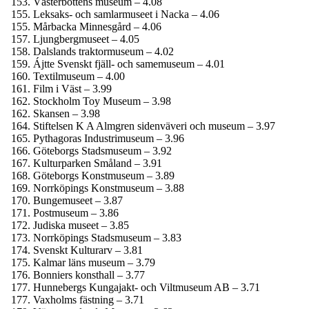
Västerbottens museum – 4.08
Leksaks- och samlar­museet i Nacka – 4.06
Mårbacka Minnesgård – 4.06
Ljungberg­museet – 4.05
Dalslands traktormuseum – 4.02
Ájtte Svenskt fjäll- och same­museum – 4.01
Textilmuseum – 4.00
Film i Väst – 3.99
Stockholm Toy Museum – 3.98
Skansen – 3.98
Stiftelsen K A Almgren sidenväveri och museum – 3.97
Pythagoras Industrimuseum – 3.96
Göteborgs Stadsmuseum – 3.92
Kulturparken Småland – 3.91
Göteborgs Konstmuseum – 3.89
Norrköpings Konstmuseum – 3.88
Bungemuseet – 3.87
Postmuseum – 3.86
Judiska museet – 3.85
Norrköpings Stadsmuseum – 3.83
Svenskt Kulturarv – 3.81
Kalmar läns museum – 3.79
Bonniers konsthall – 3.77
Hunnebergs Kungajakt- och Viltmuseum AB – 3.71
Vaxholms fästning – 3.71