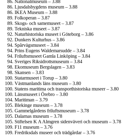
National­museum – 3.88
Ljusdals­bygdens museum – 3.88
IKEA Museum – 3.88
Folkoperan – 3.87
Skogs- och samemuseet – 3.87
Tekniska museet – 3.87
Naturhistoriska museet i Göteborg – 3.86
Dunkers Kulturhus – 3.86
Spårvägsmuseet – 3.84
Prins Eugens Waldemarsudde – 3.84
Frilufts­museet Gamla Linköping – 3.84
Sveriges Riksidrottsmuseum – 3.84
Ekomuseum Bergslagen – 3.83
Skansen – 3.83
Statarmuseet i Torup – 3.80
Västmanlands läns museum – 3.80
Statens maritima och transporthistoriska museer – 3.80
Länsmuseet i Örebro – 3.80
Maritiman – 3.79
Blekinge museum – 3.78
Gammelgårdens friluftsmuseum – 3.78
Dalarnas museum – 3.78
Stiftelsen K A Almgren sidenväveri och museum – 3.78
F11 museum – 3.76
Fredriksdals museer och trädgårdar – 3.76