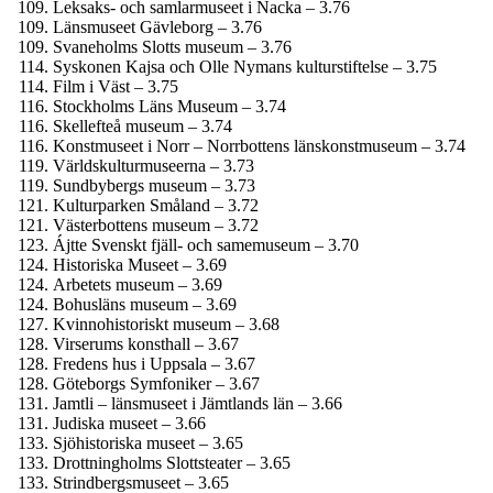
Leksaks- och samlar­museet i Nacka – 3.76
Länsmuseet Gävleborg – 3.76
Svaneholms Slotts museum – 3.76
Syskonen Kajsa och Olle Nymans kulturstiftelse – 3.75
Film i Väst – 3.75
Stockholms Läns Museum – 3.74
Skellefteå museum – 3.74
Konstmuseet i Norr – Norrbottens länskonst­museum – 3.74
Världskultur­museerna – 3.73
Sundbybergs museum – 3.73
Kulturparken Småland – 3.72
Västerbottens museum – 3.72
Ájtte Svenskt fjäll- och same­museum – 3.70
Historiska Museet – 3.69
Arbetets museum – 3.69
Bohusläns museum – 3.69
Kvinnohistoriskt museum – 3.68
Virserums konsthall – 3.67
Fredens hus i Uppsala – 3.67
Göteborgs Symfoniker – 3.67
Jamtli – länsmuseet i Jämtlands län – 3.66
Judiska museet – 3.66
Sjöhistoriska museet – 3.65
Drottning­holms Slottsteater – 3.65
Strindbergs­museet – 3.65