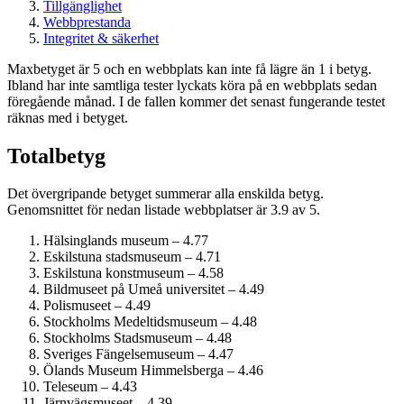
Tillgänglighet
Webbprestanda
Integritet & säkerhet
Maxbetyget är 5 och en webbplats kan inte få lägre än 1 i betyg.
Ibland har inte samtliga tester lyckats köra på en webbplats sedan
föregående månad. I de fallen kommer det senast fungerande testet
räknas med i betyget.
Totalbetyg
Det övergripande betyget summerar alla enskilda betyg.
Genomsnittet för nedan listade webbplatser är 3.9 av 5.
Hälsinglands museum – 4.77
Eskilstuna stadsmuseum – 4.71
Eskilstuna konstmuseum – 4.58
Bildmuseet på Umeå universitet – 4.49
Polismuseet – 4.49
Stockholms Medeltids­museum – 4.48
Stockholms Stadsmuseum – 4.48
Sveriges Fängelsemuseum – 4.47
Ölands Museum Himmelsberga – 4.46
Teleseum – 4.43
Järnvägs­museet – 4.39