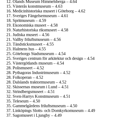
Ölands Museum Himmelsberga – 4.64
Västerås konstmuseum – 4.63
Medicinhistoriska museet i Göteborg – 4.62
Sveriges Fängelsemuseum – 4.61
Spritmuseum – 4.59
Ekonomiska museet – 4.58
Naturhistoriska riksmuseet – 4.58
Judiska museet – 4.56
Vallby friluftsmuseum – 4.56
Tändsticks­museet – 4.55
Halmens hus – 4.55
Göteborgs Stadsmuseum – 4.54
Sveriges centrum för arkitektur och design – 4.54
Västergötlands museum – 4.54
Polismuseet – 4.52
Pythagoras Industrimuseum – 4.52
Folkoperan – 4.52
Dalslands traktormuseum – 4.52
Skissernas museum i Lund – 4.51
Strindbergs­museet – 4.51
Sven-Harrys Konstmuseum – 4.51
Teleseum – 4.50
Gammelgårdens friluftsmuseum – 4.50
Linköpings Slotts- och Domkyrko­museum – 4.49
Sagomuseet i Ljungby – 4.49