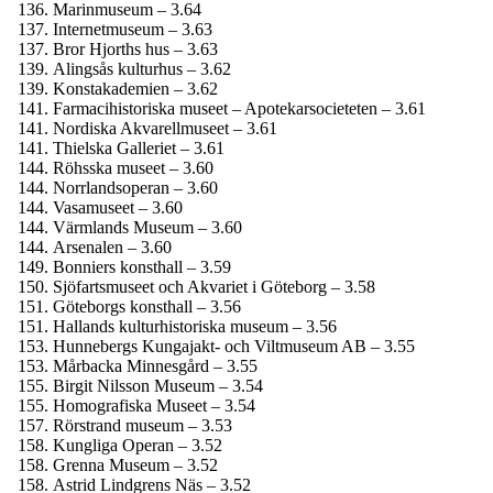
Marinmuseum – 3.64
Internet­museum – 3.63
Bror Hjorths hus – 3.63
Alingsås kulturhus – 3.62
Konst­akademien – 3.62
Farmaci­historiska museet – Apotekar­societeten – 3.61
Nordiska Akvarellmuseet – 3.61
Thielska Galleriet – 3.61
Röhsska museet – 3.60
Norrlandsoperan – 3.60
Vasamuseet – 3.60
Värmlands Museum – 3.60
Arsenalen – 3.60
Bonniers konsthall – 3.59
Sjöfartsmuseet och Akvariet i Göteborg – 3.58
Göteborgs konsthall – 3.56
Hallands kultur­historiska museum – 3.56
Hunnebergs Kungajakt- och Viltmuseum AB – 3.55
Mårbacka Minnesgård – 3.55
Birgit Nilsson Museum – 3.54
Homografiska Museet – 3.54
Rörstrand museum – 3.53
Kungliga Operan – 3.52
Grenna Museum – 3.52
Astrid Lindgrens Näs – 3.52