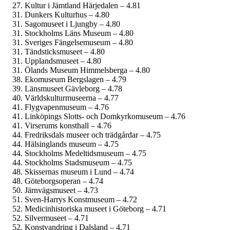
Kultur i Jämtland Härjedalen – 4.81
Dunkers Kulturhus – 4.80
Sagomuseet i Ljungby – 4.80
Stockholms Läns Museum – 4.80
Sveriges Fängelsemuseum – 4.80
Tändsticks­museet – 4.80
Upplands­museet – 4.80
Ölands Museum Himmelsberga – 4.80
Ekomuseum Bergslagen – 4.79
Länsmuseet Gävleborg – 4.78
Världskultur­museerna – 4.77
Flygvapen­museum – 4.76
Linköpings Slotts- och Domkyrko­museum – 4.76
Virserums konsthall – 4.76
Fredriksdals museer och trädgårdar – 4.75
Hälsinglands museum – 4.75
Stockholms Medeltids­museum – 4.75
Stockholms Stadsmuseum – 4.75
Skissernas museum i Lund – 4.74
Göteborgs­operan – 4.74
Järnvägs­museet – 4.73
Sven-Harrys Konstmuseum – 4.72
Medicinhistoriska museet i Göteborg – 4.71
Silvermuseet – 4.71
Konstvandring i Dalsland – 4.71