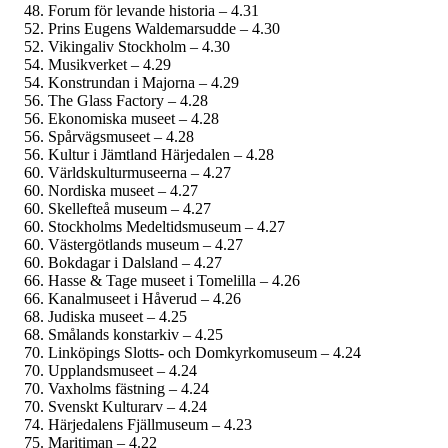
Forum för levande historia – 4.31
Prins Eugens Waldemarsudde – 4.30
Vikingaliv Stockholm – 4.30
Musikverket – 4.29
Konstrundan i Majorna – 4.29
The Glass Factory – 4.28
Ekonomiska museet – 4.28
Spårvägsmuseet – 4.28
Kultur i Jämtland Härjedalen – 4.28
Världskultur­museerna – 4.27
Nordiska museet – 4.27
Skellefteå museum – 4.27
Stockholms Medeltids­museum – 4.27
Västergötlands museum – 4.27
Bokdagar i Dalsland – 4.27
Hasse & Tage museet i Tomelilla – 4.26
Kanalmuseet i Håverud – 4.26
Judiska museet – 4.25
Smålands konstarkiv – 4.25
Linköpings Slotts- och Domkyrko­museum – 4.24
Upplands­museet – 4.24
Vaxholms fästning – 4.24
Svenskt Kulturarv – 4.24
Härjedalens Fjällmuseum – 4.23
Maritiman – 4.22