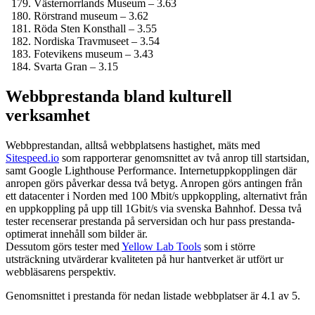
Västernorrlands Museum – 3.63
Rörstrand museum – 3.62
Röda Sten Konsthall – 3.55
Nordiska Travmuseet – 3.54
Fotevikens museum – 3.43
Svarta Gran – 3.15
Webbprestanda bland kulturell
verksamhet
Webbprestandan, alltså webbplatsens hastighet, mäts med
Sitespeed.io
som rapporterar genomsnittet av två anrop till startsidan,
samt Google Lighthouse Performance. Internet­uppkopplingen där
anropen görs påverkar dessa två betyg. Anropen görs antingen från
ett datacenter i Norden med 100 Mbit/s uppkoppling, alternativt från
en uppkoppling på upp till 1Gbit/s via svenska Bahnhof. Dessa två
tester recenserar prestanda på serversidan och hur pass prestanda­
optimerat innehåll som bilder är.
Dessutom görs tester med
Yellow Lab Tools
som i större
utsträckning utvärderar kvaliteten på hur hantverket är utfört ur
webbläsarens perspektiv.
Genomsnittet i prestanda för nedan listade webbplatser är 4.1 av 5.