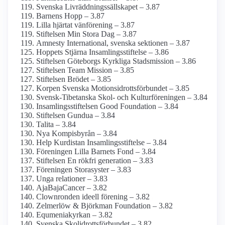
Svenska Livräddningssällskapet – 3.87
Barnens Hopp – 3.87
Lilla hjärtat vänförening – 3.87
Stiftelsen Min Stora Dag – 3.87
Amnesty International, svenska sektionen – 3.87
Hoppets Stjärna Insamlings­stiftelse – 3.86
Stiftelsen Göteborgs Kyrkliga Stads­mission – 3.86
Stiftelsen Team Mission – 3.85
Stiftelsen Brödet – 3.85
Korpen Svenska Motionsidrottsförbundet – 3.85
Svensk-Tibetanska Skol- och Kulturföreningen – 3.84
Insamlings­stiftelsen Good Foundation – 3.84
Stiftelsen Gundua – 3.84
Talita – 3.84
Nya Kompisbyrån – 3.84
Help Kurdistan Insamlings­stiftelse – 3.84
Föreningen Lilla Barnets Fond – 3.84
Stiftelsen En rökfri generation – 3.83
Föreningen Storasyster – 3.83
Unga relationer – 3.83
AjaBajaCancer – 3.82
Clownronden ideell förening – 3.82
Zelmerlöw & Björkman Foundation – 3.82
Equmenia­kyrkan – 3.82
Svenska Skolidrotts­förbundet – 3.82