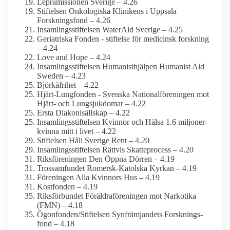
Lepramissionen Sverige – 4.26
Stiftelsen Onkologiska Klinikens i Uppsala
Forskningsfond – 4.26
Insamlings­stiftelsen WaterAid Sverige – 4.25
Geriatriska Fonden - stiftelse för medicinsk forskning
– 4.24
Love and Hope – 4.24
Insamlings­stiftelsen Humanist­hjälpen Humanist Aid
Sweden – 4.23
Björkåfrihet – 4.22
Hjärt-Lungfonden - Svenska National­föreningen mot
Hjärt- och Lung­sjukdomar – 4.22
Ersta Diakonisällskap – 4.22
Insamlings­stiftelsen Kvinnor och Hälsa 1.6 miljoner-
kvinna mitt i livet – 4.22
Stiftelsen Håll Sverige Rent – 4.20
Insamlings­stiftelsen Rättvis Skatteprocess – 4.20
Riksföreningen Den Öppna Dörren – 4.19
Trossamfundet Romersk-Katolska Kyrkan – 4.19
Föreningen Alla Kvinnors Hus – 4.19
Kostfonden – 4.19
Riksförbundet Föräldra­föreningen mot Narkotika
(FMN) – 4.18
Ögonfonden/­Stiftelsen Synfrämjandets Forsknings­
fond – 4.18