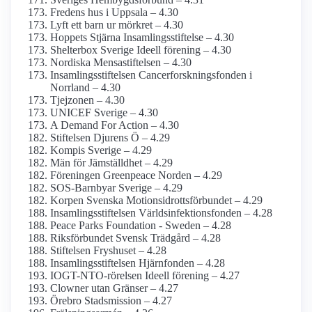
Fredens hus i Uppsala – 4.30
Lyft ett barn ur mörkret – 4.30
Hoppets Stjärna Insamlings­stiftelse – 4.30
Shelterbox Sverige Ideell förening – 4.30
Nordiska Mensastiftelsen – 4.30
Insamlings­stiftelsen Cancerforsknings­fonden i
Norrland – 4.30
Tjejzonen – 4.30
UNICEF Sverige – 4.30
A Demand For Action – 4.30
Stiftelsen Djurens Ö – 4.29
Kompis Sverige – 4.29
Män för Jämställdhet – 4.29
Föreningen Greenpeace Norden – 4.29
SOS-Barnbyar Sverige – 4.29
Korpen Svenska Motionsidrottsförbundet – 4.29
Insamlings­stiftelsen Världsinfektions­fonden – 4.28
Peace Parks Foundation - Sweden – 4.28
Riksförbundet Svensk Trädgård – 4.28
Stiftelsen Fryshuset – 4.28
Insamlings­stiftelsen Hjärnfonden – 4.28
IOGT-NTO-rörelsen Ideell förening – 4.27
Clowner utan Gränser – 4.27
Örebro Stadsmission – 4.27