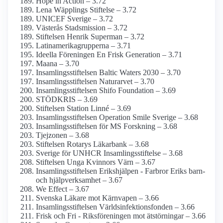
Hope in Action – 3.72
Lena Wäpplings Stiftelse – 3.72
UNICEF Sverige – 3.72
Västerås Stadsmission – 3.72
Stiftelsen Henrik Superman – 3.72
Latinamerika­grupperna – 3.71
Ideella Föreningen En Frisk Generation – 3.71
Maana – 3.70
Insamlingsstiftelsen Baltic Waters 2030 – 3.70
Insamlings­stiftelsen Naturarvet – 3.70
Insamlings­stiftelsen Shifo Foundation – 3.69
STÖDKRIS – 3.69
Stiftelsen Station Linné – 3.69
Insamlings­stiftelsen Operation Smile Sverige – 3.68
Insamlings­stiftelsen för MS Forskning – 3.68
Tjejzonen – 3.68
Stiftelsen Rotarys Läkarbank – 3.68
Sverige för UNHCR Insamlings­stiftelse – 3.68
Stiftelsen Unga Kvinnors Värn – 3.67
Insamlings­stiftelsen Erikshjälpen - Farbror Eriks barn-
och hjälpverksamhet – 3.67
We Effect – 3.67
Svenska Läkare mot Kärnvapen – 3.66
Insamlings­stiftelsen Världsinfektions­fonden – 3.66
Frisk och Fri - Riksföreningen mot ätstörningar – 3.66