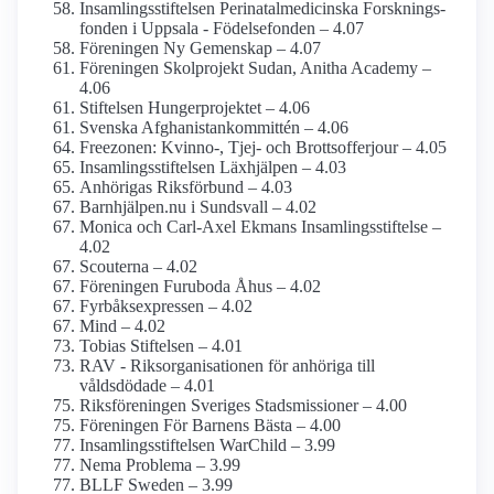
Insamlings­stiftelsen Perinatal­medicinska Forsknings­
fonden i Uppsala - Födelsefonden – 4.07
Föreningen Ny Gemenskap – 4.07
Föreningen Skolprojekt Sudan, Anitha Academy –
4.06
Stiftelsen Hungerprojektet – 4.06
Svenska Afghanistan­kommittén – 4.06
Freezonen: Kvinno-, Tjej- och Brottsofferjour – 4.05
Insamlings­stiftelsen Läxhjälpen – 4.03
Anhörigas Riksförbund – 4.03
Barnhjälpen.nu i Sundsvall – 4.02
Monica och Carl-Axel Ekmans Insamlings­stiftelse –
4.02
Scouterna – 4.02
Föreningen Furuboda Åhus – 4.02
Fyrbåks­expressen – 4.02
Mind – 4.02
Tobias Stiftelsen – 4.01
RAV - Riksorganisationen för anhöriga till
våldsdödade – 4.01
Riksföreningen Sveriges Stadsmissioner – 4.00
Föreningen För Barnens Bästa – 4.00
Insamlings­stiftelsen WarChild – 3.99
Nema Problema – 3.99
BLLF Sweden – 3.99