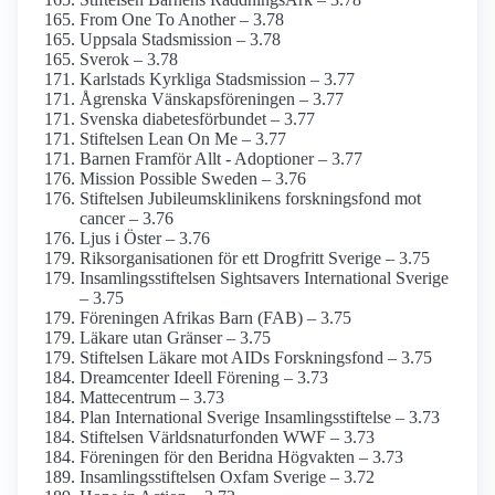
From One To Another – 3.78
Uppsala Stadsmission – 3.78
Sverok – 3.78
Karlstads Kyrkliga Stadsmission – 3.77
Ågrenska Vänskapsföreningen – 3.77
Svenska diabetes­förbundet – 3.77
Stiftelsen Lean On Me – 3.77
Barnen Framför Allt - Adoptioner – 3.77
Mission Possible Sweden – 3.76
Stiftelsen Jubileums­klinikens forsknings­fond mot
cancer – 3.76
Ljus i Öster – 3.76
Riks­organisationen för ett Drogfritt Sverige – 3.75
Insamlings­stiftelsen Sightsavers International Sverige
– 3.75
Föreningen Afrikas Barn (FAB) – 3.75
Läkare utan Gränser – 3.75
Stiftelsen Läkare mot AIDs Forsknings­fond – 3.75
Dreamcenter Ideell Förening – 3.73
Mattecentrum – 3.73
Plan International Sverige Insamlings­stiftelse – 3.73
Stiftelsen Världsnaturfonden WWF – 3.73
Föreningen för den Beridna Högvakten – 3.73
Insamlings­stiftelsen Oxfam Sverige – 3.72