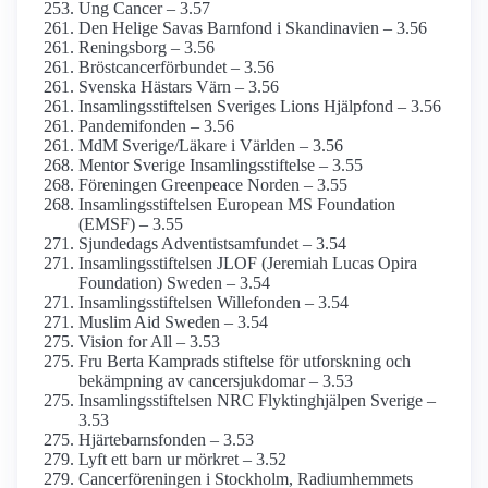
Ung Cancer – 3.57
Den Helige Savas Barnfond i Skandinavien – 3.56
Reningsborg – 3.56
Bröstcancer­förbundet – 3.56
Svenska Hästars Värn – 3.56
Insamlings­stiftelsen Sveriges Lions Hjälpfond – 3.56
Pandemifonden – 3.56
MdM Sverige/Läkare i Världen – 3.56
Mentor Sverige Insamlings­stiftelse – 3.55
Föreningen Greenpeace Norden – 3.55
Insamlings­stiftelsen European MS Foundation
(EMSF) – 3.55
Sjundedags Adventist­samfundet – 3.54
Insamlings­stiftelsen JLOF (Jeremiah Lucas Opira
Foundation) Sweden – 3.54
Insamlings­stiftelsen Willefonden – 3.54
Muslim Aid Sweden – 3.54
Vision for All – 3.53
Fru Berta Kamprads stiftelse för utforskning och
bekämpning av cancersjukdomar – 3.53
Insamlings­stiftelsen NRC Flyktinghjälpen Sverige –
3.53
Hjärtebarns­fonden – 3.53
Lyft ett barn ur mörkret – 3.52
Cancer­föreningen i Stockholm, Radium­hemmets