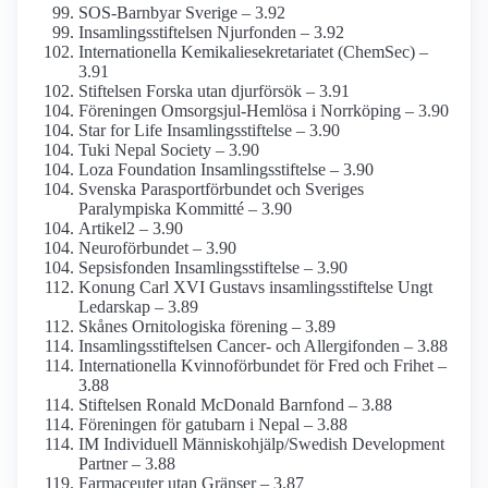
SOS-Barnbyar Sverige – 3.92
Insamlings­stiftelsen Njurfonden – 3.92
Internationella Kemikalie­sekretariatet (ChemSec) –
3.91
Stiftelsen Forska utan djurförsök – 3.91
Föreningen Omsorgsjul-Hemlösa i Norrköping – 3.90
Star for Life Insamlings­stiftelse – 3.90
Tuki Nepal Society – 3.90
Loza Foundation Insamlings­stiftelse – 3.90
Svenska Parasportförbundet och Sveriges
Paralympiska Kommitté – 3.90
Artikel2 – 3.90
Neuro­förbundet – 3.90
Sepsisfonden Insamlings­stiftelse – 3.90
Konung Carl XVI Gustavs insamlings­stiftelse Ungt
Ledarskap – 3.89
Skånes Ornitologiska förening – 3.89
Insamlings­stiftelsen Cancer- och Allergifonden – 3.88
Internationella Kvinnoförbundet för Fred och Frihet –
3.88
Stiftelsen Ronald McDonald Barnfond – 3.88
Föreningen för gatubarn i Nepal – 3.88
IM Individuell Människohjälp/­Swedish Development
Partner – 3.88
Farmaceuter utan Gränser – 3.87