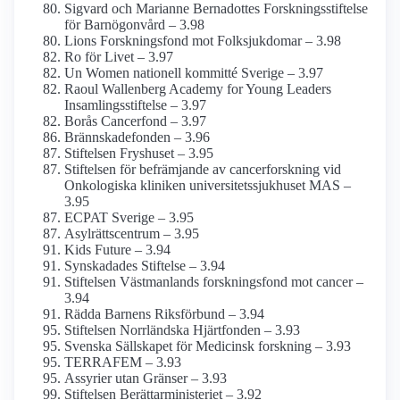
Sigvard och Marianne Bernadottes Forskningss­tiftelse
för Barnögon­vård – 3.98
Lions Forsknings­fond mot Folksjukdomar – 3.98
Ro för Livet – 3.97
Un Women nationell kommitté Sverige – 3.97
Raoul Wallenberg Academy for Young Leaders
Insamlings­stiftelse – 3.97
Borås Cancerfond – 3.97
Brännskadefonden – 3.96
Stiftelsen Fryshuset – 3.95
Stiftelsen för befrämjande av cancerforskning vid
Onkologiska kliniken universitets­sjukhuset MAS –
3.95
ECPAT Sverige – 3.95
Asylrättscentrum – 3.95
Kids Future – 3.94
Synskadades Stiftelse – 3.94
Stiftelsen Västmanlands forskningsfond mot cancer –
3.94
Rädda Barnens Riksförbund – 3.94
Stiftelsen Norrländska Hjärtfonden – 3.93
Svenska Sällskapet för Medicinsk forskning – 3.93
TERRAFEM – 3.93
Assyrier utan Gränser – 3.93
Stiftelsen Berättar­ministeriet – 3.92