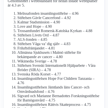
Genomsnittet i webbstandard för nedan listade webbplatser
är 4.3 av 5.
Melissafonden insamlings­stiftelse – 4.96
Stiftelsen Gävle Cancerfond – 4.92
Kalmar Stads­mission – 4.90
Love and Hope – 4.90
Trossamfundet Romersk-Katolska Kyrkan – 4.88
Stiftelsen Livets Ord – 4.87
ALS-fonden – 4.85
Stiftelsen Våga va’ dig själv – 4.83
Frilufts­främjandet – 4.81
Allmänna Sjukhusets i Malmö stiftelse för
bekämpande av cancer – 4.80
Wikimedia Sverige – 4.78
Stiftelsen Svenskt Internationellt Hjälparbete - Våra
Bröder (SIRA) – 4.78
Svenska Röda Korset – 4.77
Insamlings­stiftelsen Hope For Children Tanzania –
4.76
Insamlings­stiftelsen Jämtlands läns Cancer- och
Omvårdnads­fond – 4.76
Sigvard och Marianne Bernadottes Forskningss­tiftelse
för Barnögon­vård – 4.75
Insamlings­stiftelsen Rättvis Skatteprocess – 4.75