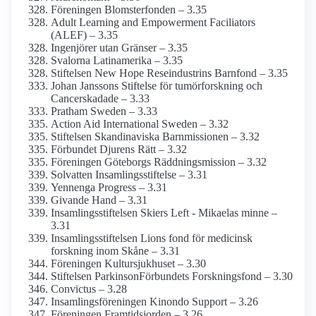
Föreningen Blomster­fonden – 3.35
Adult Learning and Empowerment Faciliators
(ALEF) – 3.35
Ingenjörer utan Gränser – 3.35
Svalorna Latinamerika – 3.35
Stiftelsen New Hope Rese­industrins Barnfond – 3.35
Johan Janssons Stiftelse för tumör­forskning och
Cancer­skadade – 3.33
Pratham Sweden – 3.33
Action Aid International Sweden – 3.32
Stiftelsen Skandinaviska Barnmissionen – 3.32
Förbundet Djurens Rätt – 3.32
Föreningen Göteborgs Räddnings­mission – 3.32
Solvatten Insamlingsstiftelse – 3.31
Yennenga Progress – 3.31
Givande Hand – 3.31
Insamlings­stiftelsen Skiers Left - Mikaelas minne –
3.31
Insamlingsstiftelsen Lions fond för medicinsk
forskning inom Skåne – 3.31
Föreningen Kultursjukhuset – 3.30
Stiftelsen Parkinson­Förbundets Forskningsfond – 3.30
Convictus – 3.28
Insamlings­föreningen Kinondo Support – 3.26
Föreningen Framtidsjorden – 3.26