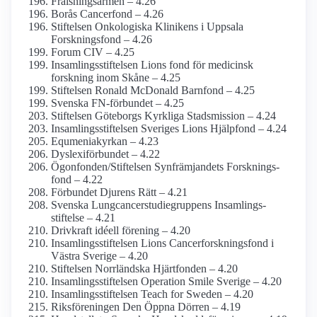
Frälsningsarmén – 4.26
Borås Cancerfond – 4.26
Stiftelsen Onkologiska Klinikens i Uppsala
Forskningsfond – 4.26
Forum CIV – 4.25
Insamlingsstiftelsen Lions fond för medicinsk
forskning inom Skåne – 4.25
Stiftelsen Ronald McDonald Barnfond – 4.25
Svenska FN-förbundet – 4.25
Stiftelsen Göteborgs Kyrkliga Stads­mission – 4.24
Insamlings­stiftelsen Sveriges Lions Hjälpfond – 4.24
Equmenia­kyrkan – 4.23
Dyslexi­förbundet – 4.22
Ögonfonden/­Stiftelsen Synfrämjandets Forsknings­
fond – 4.22
Förbundet Djurens Rätt – 4.21
Svenska Lungcancerstudie­gruppens Insamlings­
stiftelse – 4.21
Drivkraft idéell förening – 4.20
Insamlings­stiftelsen Lions Cancerforsknings­fond i
Västra Sverige – 4.20
Stiftelsen Norrländska Hjärtfonden – 4.20
Insamlings­stiftelsen Operation Smile Sverige – 4.20
Insamlings­stiftelsen Teach for Sweden – 4.20
Riksföreningen Den Öppna Dörren – 4.19