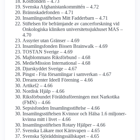
Kostfonden – 4.73
Svenska Afghanistan­kommittén – 4.72
Brännskadefonden – 4.71
Insamlings­stiftelsen Mitt Fadderbarn – 4.71
Stiftelsen för befrämjande av cancerforskning vid
Onkologiska kliniken universitets­sjukhuset MAS –
4.70
Assyrier utan Gränser – 4.69
Insamlings­fonden Bissen Brainwalk – 4.69
TOSTAN Sverige – 4.69
Majblommans Riksförbund – 4.68
MedieMission International – 4.68
Djurskyddet Sverige – 4.67
Pingst - Fria församlingar i samverkan – 4.67
Dreamcenter Ideell Förening – 4.66
Artikel2 – 4.66
Nordisk Hjälp – 4.66
Riksförbundet Föräldra­föreningen mot Narkotika
(FMN) – 4.66
Sepsisfonden Insamlings­stiftelse – 4.66
Insamlings­stiftelsen Kvinnor och Hälsa 1.6 miljoner-
kvinna mitt i livet – 4.66
Insamlings­stiftelsen Rotary Hjälper – 4.66
Svenska Läkare mot Kärnvapen – 4.65
Svenska Sjöräddnings­sällskapet – 4.65