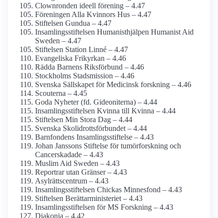
Clownronden ideell förening – 4.47
Föreningen Alla Kvinnors Hus – 4.47
Stiftelsen Gundua – 4.47
Insamlings­stiftelsen Humanist­hjälpen Humanist Aid
Sweden – 4.47
Stiftelsen Station Linné – 4.47
Evangeliska Frikyrkan – 4.46
Rädda Barnens Riksförbund – 4.46
Stockholms Stadsmission – 4.46
Svenska Sällskapet för Medicinsk forskning – 4.46
Scouterna – 4.45
Goda Nyheter (fd. Gideoniterna) – 4.44
Insamlings­stiftelsen Kvinna till Kvinna – 4.44
Stiftelsen Min Stora Dag – 4.44
Svenska Skolidrotts­förbundet – 4.44
Barnfondens Insamlings­stiftelse – 4.43
Johan Janssons Stiftelse för tumör­forskning och
Cancer­skadade – 4.43
Muslim Aid Sweden – 4.43
Reportrar utan Gränser – 4.43
Asylrättscentrum – 4.43
Insamlings­stiftelsen Chickas Minnesfond – 4.43
Stiftelsen Berättar­ministeriet – 4.43
Insamlings­stiftelsen för MS Forskning – 4.43
Diakonia – 4.42