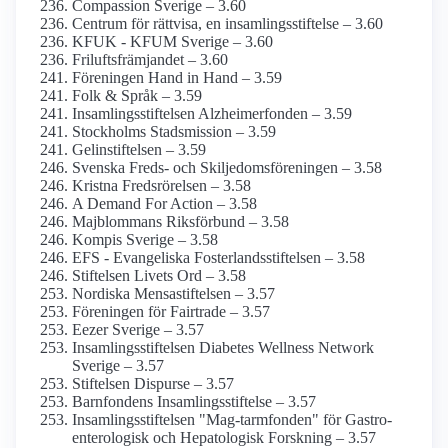
Compassion Sverige – 3.60
Centrum för rättvisa, en insamlings­stiftelse – 3.60
KFUK - KFUM Sverige – 3.60
Frilufts­främjandet – 3.60
Föreningen Hand in Hand – 3.59
Folk & Språk – 3.59
Insamlings­stiftelsen Alzheimer­fonden – 3.59
Stockholms Stadsmission – 3.59
Gelinstiftelsen – 3.59
Svenska Freds- och Skiljedoms­föreningen – 3.58
Kristna Fredsrörelsen – 3.58
A Demand For Action – 3.58
Majblommans Riksförbund – 3.58
Kompis Sverige – 3.58
EFS - Evangeliska Fosterlands­stiftelsen – 3.58
Stiftelsen Livets Ord – 3.58
Nordiska Mensastiftelsen – 3.57
Föreningen för Fairtrade – 3.57
Eezer Sverige – 3.57
Insamlings­stiftelsen Diabetes Wellness Network
Sverige – 3.57
Stiftelsen Dispurse – 3.57
Barnfondens Insamlings­stiftelse – 3.57
Insamlings­stiftelsen "Mag-tarmfonden" för Gastro­
enterologisk och Hepatologisk Forskning – 3.57