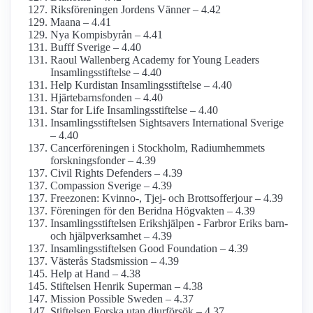
Riksföreningen Jordens Vänner – 4.42
Maana – 4.41
Nya Kompisbyrån – 4.41
Bufff Sverige – 4.40
Raoul Wallenberg Academy for Young Leaders
Insamlings­stiftelse – 4.40
Help Kurdistan Insamlings­stiftelse – 4.40
Hjärtebarns­fonden – 4.40
Star for Life Insamlings­stiftelse – 4.40
Insamlings­stiftelsen Sightsavers International Sverige
– 4.40
Cancer­föreningen i Stockholm, Radium­hemmets
forsknings­fonder – 4.39
Civil Rights Defenders – 4.39
Compassion Sverige – 4.39
Freezonen: Kvinno-, Tjej- och Brottsofferjour – 4.39
Föreningen för den Beridna Högvakten – 4.39
Insamlings­stiftelsen Erikshjälpen - Farbror Eriks barn-
och hjälpverksamhet – 4.39
Insamlings­stiftelsen Good Foundation – 4.39
Västerås Stadsmission – 4.39
Help at Hand – 4.38
Stiftelsen Henrik Superman – 4.38
Mission Possible Sweden – 4.37
Stiftelsen Forska utan djurförsök – 4.37