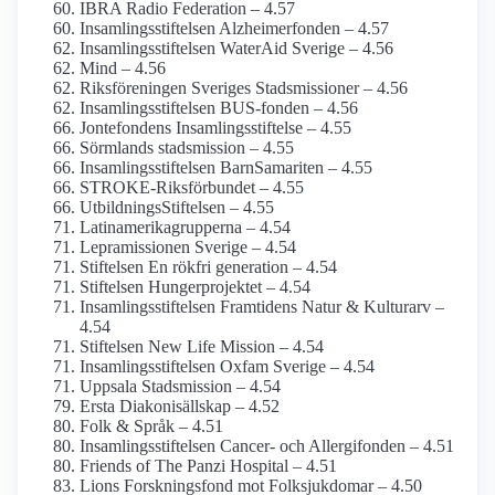
IBRA Radio Federation – 4.57
Insamlings­stiftelsen Alzheimer­fonden – 4.57
Insamlings­stiftelsen WaterAid Sverige – 4.56
Mind – 4.56
Riksföreningen Sveriges Stadsmissioner – 4.56
Insamlingsstiftelsen BUS-fonden – 4.56
Jontefondens Insamlings­stiftelse – 4.55
Sörmlands stadsmission – 4.55
Insamlings­stiftelsen BarnSamariten – 4.55
STROKE-Riksförbundet – 4.55
UtbildningsStiftelsen – 4.55
Latinamerika­grupperna – 4.54
Lepramissionen Sverige – 4.54
Stiftelsen En rökfri generation – 4.54
Stiftelsen Hungerprojektet – 4.54
Insamlingsstiftelsen Framtidens Natur & Kulturarv –
4.54
Stiftelsen New Life Mission – 4.54
Insamlings­stiftelsen Oxfam Sverige – 4.54
Uppsala Stadsmission – 4.54
Ersta Diakonisällskap – 4.52
Folk & Språk – 4.51
Insamlings­stiftelsen Cancer- och Allergifonden – 4.51
Friends of The Panzi Hospital – 4.51
Lions Forsknings­fond mot Folksjukdomar – 4.50