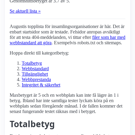
Genomsnittsbetyget är 3.7 av 5.
Se aktuell lista »
Augustis topplista för insamlings­organisationer är här. Det är
enbart startsidor som är testade. Felsidor anropas avsiktligt
för att testa 404-meddelanden, vi tittar efter
filer som har med
webbstandard att göra
. Exempelvis robots.txt och sitemaps.
Hoppa direkt till kategoribetyg:
Totalbetyg
Webbstandard
Tillgänglighet
Webbprestanda
Integritet & säkerhet
Maxbetyget är 5 och en webbplats kan inte få lägre än 1 i
betyg. Ibland har inte samtliga tester lyckats köra på en
webbplats sedan föregående månad. I de fallen kommer det
senast fungerande testet räknas med i betyget.
Totalbetyg