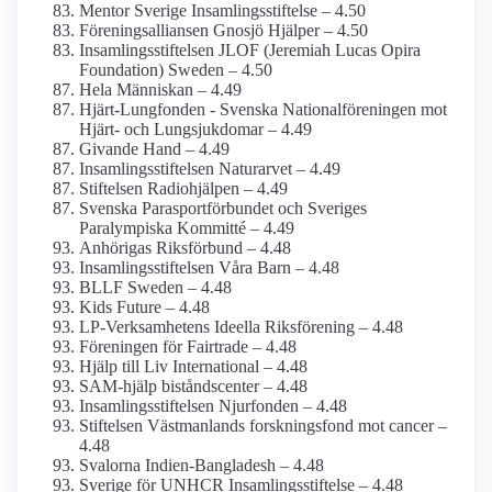
Mentor Sverige Insamlings­stiftelse – 4.50
Förenings­alliansen Gnosjö Hjälper – 4.50
Insamlings­stiftelsen JLOF (Jeremiah Lucas Opira
Foundation) Sweden – 4.50
Hela Människan – 4.49
Hjärt-Lungfonden - Svenska National­föreningen mot
Hjärt- och Lung­sjukdomar – 4.49
Givande Hand – 4.49
Insamlings­stiftelsen Naturarvet – 4.49
Stiftelsen Radiohjälpen – 4.49
Svenska Parasportförbundet och Sveriges
Paralympiska Kommitté – 4.49
Anhörigas Riksförbund – 4.48
Insamlings­stiftelsen Våra Barn – 4.48
BLLF Sweden – 4.48
Kids Future – 4.48
LP-Verksamhetens Ideella Riksförening – 4.48
Föreningen för Fairtrade – 4.48
Hjälp till Liv International – 4.48
SAM-hjälp biståndscenter – 4.48
Insamlings­stiftelsen Njurfonden – 4.48
Stiftelsen Västmanlands forskningsfond mot cancer –
4.48
Svalorna Indien-Bangladesh – 4.48
Sverige för UNHCR Insamlings­stiftelse – 4.48