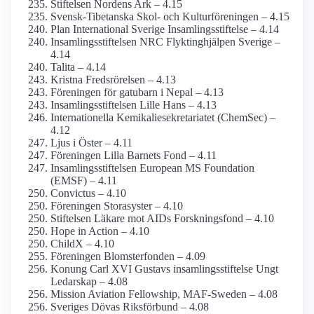
Stiftelsen Nordens Ark – 4.15
Svensk-Tibetanska Skol- och Kulturföreningen – 4.15
Plan International Sverige Insamlings­stiftelse – 4.14
Insamlings­stiftelsen NRC Flyktinghjälpen Sverige –
4.14
Talita – 4.14
Kristna Fredsrörelsen – 4.13
Föreningen för gatubarn i Nepal – 4.13
Insamlings­stiftelsen Lille Hans – 4.13
Internationella Kemikalie­sekretariatet (ChemSec) –
4.12
Ljus i Öster – 4.11
Föreningen Lilla Barnets Fond – 4.11
Insamlings­stiftelsen European MS Foundation
(EMSF) – 4.11
Convictus – 4.10
Föreningen Storasyster – 4.10
Stiftelsen Läkare mot AIDs Forsknings­fond – 4.10
Hope in Action – 4.10
ChildX – 4.10
Föreningen Blomster­fonden – 4.09
Konung Carl XVI Gustavs insamlings­stiftelse Ungt
Ledarskap – 4.08
Mission Aviation Fellowship, MAF-Sweden – 4.08
Sveriges Dövas Riksförbund – 4.08