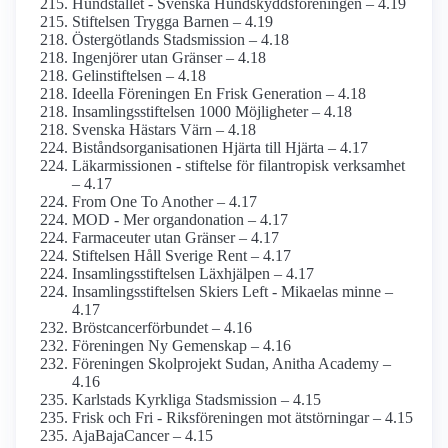
Hundstallet - Svenska Hundskydds­föreningen – 4.19
Stiftelsen Trygga Barnen – 4.19
Östergötlands Stadsmission – 4.18
Ingenjörer utan Gränser – 4.18
Gelinstiftelsen – 4.18
Ideella Föreningen En Frisk Generation – 4.18
Insamlingsstiftelsen 1000 Möjligheter – 4.18
Svenska Hästars Värn – 4.18
Bistånds­organisationen Hjärta till Hjärta – 4.17
Läkarmissionen - stiftelse för filantropisk verksamhet
– 4.17
From One To Another – 4.17
MOD - Mer organ­donation – 4.17
Farmaceuter utan Gränser – 4.17
Stiftelsen Håll Sverige Rent – 4.17
Insamlings­stiftelsen Läxhjälpen – 4.17
Insamlings­stiftelsen Skiers Left - Mikaelas minne –
4.17
Bröstcancer­förbundet – 4.16
Föreningen Ny Gemenskap – 4.16
Föreningen Skolprojekt Sudan, Anitha Academy –
4.16
Karlstads Kyrkliga Stadsmission – 4.15
Frisk och Fri - Riksföreningen mot ätstörningar – 4.15
AjaBajaCancer – 4.15