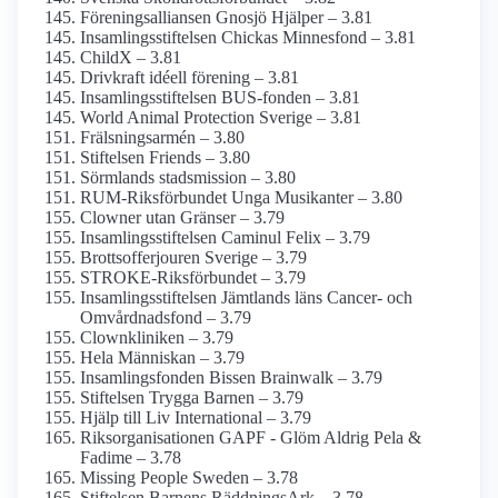
Förenings­alliansen Gnosjö Hjälper – 3.81
Insamlings­stiftelsen Chickas Minnesfond – 3.81
ChildX – 3.81
Drivkraft idéell förening – 3.81
Insamlingsstiftelsen BUS-fonden – 3.81
World Animal Protection Sverige – 3.81
Frälsningsarmén – 3.80
Stiftelsen Friends – 3.80
Sörmlands stadsmission – 3.80
RUM-Riksförbundet Unga Musikanter – 3.80
Clowner utan Gränser – 3.79
Insamlings­stiftelsen Caminul Felix – 3.79
Brottsoffer­jouren Sverige – 3.79
STROKE-Riksförbundet – 3.79
Insamlings­stiftelsen Jämtlands läns Cancer- och
Omvårdnads­fond – 3.79
Clownkliniken – 3.79
Hela Människan – 3.79
Insamlings­fonden Bissen Brainwalk – 3.79
Stiftelsen Trygga Barnen – 3.79
Hjälp till Liv International – 3.79
Riks­organisationen GAPF - Glöm Aldrig Pela &
Fadime – 3.78
Missing People Sweden – 3.78
Stiftelsen Barnens RäddningsArk – 3.78