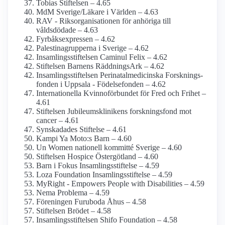
Tobias Stiftelsen – 4.65
MdM Sverige/Läkare i Världen – 4.63
RAV - Riksorganisationen för anhöriga till
våldsdödade – 4.63
Fyrbåks­expressen – 4.62
Palestina­grupperna i Sverige – 4.62
Insamlings­stiftelsen Caminul Felix – 4.62
Stiftelsen Barnens RäddningsArk – 4.62
Insamlings­stiftelsen Perinatal­medicinska Forsknings­
fonden i Uppsala - Födelsefonden – 4.62
Internationella Kvinnoförbundet för Fred och Frihet –
4.61
Stiftelsen Jubileums­klinikens forsknings­fond mot
cancer – 4.61
Synskadades Stiftelse – 4.61
Kampi Ya Moto:s Barn – 4.60
Un Women nationell kommitté Sverige – 4.60
Stiftelsen Hospice Östergötland – 4.60
Barn i Fokus Insamlings­stiftelse – 4.59
Loza Foundation Insamlings­stiftelse – 4.59
MyRight - Empowers People with Disabilities – 4.59
Nema Problema – 4.59
Föreningen Furuboda Åhus – 4.58
Stiftelsen Brödet – 4.58
Insamlings­stiftelsen Shifo Foundation – 4.58