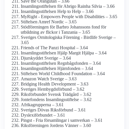
Save the Orangutan – 3.66
Insamlings­stiftelsen för Abrigo Rainha Silvia – 3.66
Insamlings­stiftelsen Help to Help – 3.66
MyRight - Empowers People with Disabilities – 3.65
Stiftelsen Amref Nordic – 3.65
Stödföreningen för Barbro Johanssons fond för
utbildning av flickor i Tanzania – 3.65
Sveriges Ornitologiska Förening - Birdlife Sverige –
3.65
Friends of The Panzi Hospital – 3.64
Insamlings­stiftelsen Hjälp Margit Hjälpa – 3.64
Djurskyddet Sverige – 3.64
Insamlings­stiftelsen Regnbågs­fonden – 3.64
Insamlings­stiftelsen Hjärnfonden – 3.64
Stiftelsen World Childhood Foundation – 3.64
Amazon Watch Sverige – 3.63
Bridging Health Development – 3.63
Sveriges Hembygds­förbund – 3.62
Riksförbundet Svensk Trädgård – 3.62
Jontefondens Insamlings­stiftelse – 3.62
Afrikagrupperna – 3.61
Sveriges Dövas Riksförbund – 3.61
Dyslexi­förbundet – 3.61
Pingst - Fria församlingar i samverkan – 3.61
Riksföreningen Jordens Vänner – 3.60