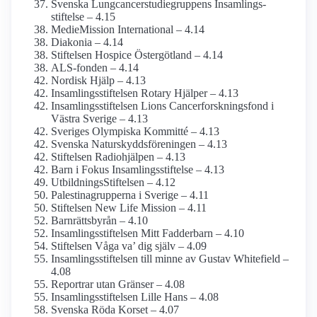
Svenska Lungcancerstudie­gruppens Insamlings­
stiftelse – 4.15
MedieMission International – 4.14
Diakonia – 4.14
Stiftelsen Hospice Östergötland – 4.14
ALS-fonden – 4.14
Nordisk Hjälp – 4.13
Insamlings­stiftelsen Rotary Hjälper – 4.13
Insamlings­stiftelsen Lions Cancerforsknings­fond i
Västra Sverige – 4.13
Sveriges Olympiska Kommitté – 4.13
Svenska Naturskydds­föreningen – 4.13
Stiftelsen Radiohjälpen – 4.13
Barn i Fokus Insamlings­stiftelse – 4.13
UtbildningsStiftelsen – 4.12
Palestina­grupperna i Sverige – 4.11
Stiftelsen New Life Mission – 4.11
Barnrättsbyrån – 4.10
Insamlings­stiftelsen Mitt Fadderbarn – 4.10
Stiftelsen Våga va’ dig själv – 4.09
Insamlings­stiftelsen till minne av Gustav Whitefield –
4.08
Reportrar utan Gränser – 4.08
Insamlings­stiftelsen Lille Hans – 4.08
Svenska Röda Korset – 4.07