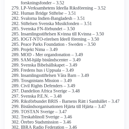
forsknings­fonder – 3.52
LP-Verksamhetens Ideella Riksförening – 3.52
Human Bridge Stiftelse – 3.51
Svalorna Indien-Bangladesh – 3.51
Stiftelsen Svenska Musikfonden – 3.51
Svenska FN-förbundet – 3.50
Insamlings­stiftelsen Kvinna till Kvinna – 3.50
IOGT-NTO-rörelsen Ideell förening – 3.50
Peace Parks Foundation - Sweden – 3.50
Projekt Nima – 3.49
MOD - Mer organ­donation – 3.49
SAM-hjälp biståndscenter – 3.49
Svenska Bibelsällskapet – 3.49
Fredens hus i Uppsala – 3.49
Insamlings­stiftelsen Våra Barn – 3.49
Trosgnistans Mission – 3.49
Civil Rights Defenders – 3.49
Dandelion Africa Sverige – 3.48
Svenska P.E.N. – 3.48
Riksförbundet BRIS - Barnens Rätt i Samhället – 3.47
Bistånds­organisationen Hjärta till Hjärta – 3.47
TOSTAN Sverige – 3.47
Treskablinoll Sverige – 3.46
Örebro Stadsmission – 3.46
IBRA Radio Federation – 3.46