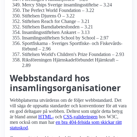
Mercy Ships Sverige insamlings­stiftelse – 3.24
The Perfect World Foundation – 3.22
Stiftelsen Djurens Ö – 3.22
Stiftelsen Reach for Change – 3.21
Stiftelsen Barndiabetes­fonden – 3.21
Insamlings­stiftelsen Ankaret – 3.13
Insamlings­stiftelsen School by School – 2.97
Sportfiskarna - Sveriges Sportfiske- och Fiskevårds­
förbund – 2.96
Stiftelsen World's Children's Prize Foundation – 2.93
Riksföreningen Hjärnskade­förbundet Hjärnkraft –
2.89
Webbstandard hos
insamlings­organisationer
Webbplatserna utvärderas om de följer webbstandard. Det
vill säga de uppsatta standarder och konventioner för att vara
en god deltagare på webben. Deltest som utgör detta betyg
är bland annat
HTML-
och
CSS-valideringen
hos W3C,
men också om man har
en bra 404-felsida som skickar rätt
statuskod
.