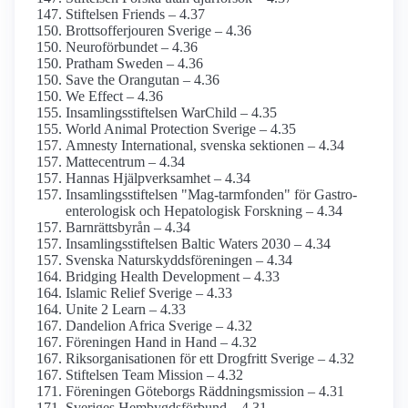
Stiftelsen Friends – 4.37
Brottsoffer­jouren Sverige – 4.36
Neuro­förbundet – 4.36
Pratham Sweden – 4.36
Save the Orangutan – 4.36
We Effect – 4.36
Insamlings­stiftelsen WarChild – 4.35
World Animal Protection Sverige – 4.35
Amnesty International, svenska sektionen – 4.34
Mattecentrum – 4.34
Hannas Hjälp­verksamhet – 4.34
Insamlings­stiftelsen "Mag-tarmfonden" för Gastro­
enterologisk och Hepatologisk Forskning – 4.34
Barnrättsbyrån – 4.34
Insamlingsstiftelsen Baltic Waters 2030 – 4.34
Svenska Naturskydds­föreningen – 4.34
Bridging Health Development – 4.33
Islamic Relief Sverige – 4.33
Unite 2 Learn – 4.33
Dandelion Africa Sverige – 4.32
Föreningen Hand in Hand – 4.32
Riks­organisationen för ett Drogfritt Sverige – 4.32
Stiftelsen Team Mission – 4.32
Föreningen Göteborgs Räddnings­mission – 4.31
Sveriges Hembygds­förbund – 4.31