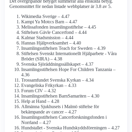
Det övergripande betyget summerar alla enskilda betyg.
Genomsnittet för nedan listade webbplatser är 3.8 av 5.
Wikimedia Sverige – 4.47
Kampi Ya Moto:s Barn – 4.47
Melissafonden insamlings­stiftelse – 4.45
Stiftelsen Gävle Cancerfond – 4.44
Kalmar Stads­mission – 4.44
Hannas Hjälp­verksamhet – 4.40
Insamlings­stiftelsen Teach for Sweden – 4.39
Stiftelsen Svenskt Internationellt Hjälparbete - Våra
Bröder (SIRA) – 4.38
Svenska Sjöräddnings­sällskapet – 4.37
Insamlings­stiftelsen Hope For Children Tanzania –
4.36
Trossamfundet Svenska Kyrkan – 4.34
Evangeliska Frikyrkan – 4.33
Forum CIV – 4.32
Insamlings­stiftelsen BarnSamariten – 4.30
Help at Hand – 4.28
Allmänna Sjukhusets i Malmö stiftelse för
bekämpande av cancer – 4.27
Insamlings­stiftelsen Cancerforsknings­fonden i
Norrland – 4.27
Hundstallet - Svenska Hundskydds­föreningen – 4.27