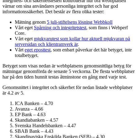
Integritets- och säkerhetstesten kontrollerar hur bra webbplatsen
värnar om sina användares personliga integritet och har god
informations­säkerhet. Det består av flera olika tester:
Mätning genom
5 juli-stiftelsens lösning Webbkoll
Vårt eget
Spårning och integritetstest
, som finns i Webperf
Core.
Vårt eget
mjukvarutest som kollar hur aktuell mjukvaran på
serversidan och klient­ramverk är
.
Vårt
eget eposttest
, som enbart påverkar det här betyget, inte
totalbetyget.
Betyget som visas nedan är webbplatsens genomsnittliga betyg för
mätningar genomförda de senaste 5 veckorna. De flesta webbplatser
har på den tiden hunnit testas åtminstone en gång med varje test.
Genomsnittet i integritet och säkerhet för nedan listade webbplatser
är 4.2 av 5.
ICA Banken – 4.70
Avanza – 4.66
EP Bank – 4.63
Skandiabanken – 4.57
Svenska Handelsbanken – 4.47
SBAB Bank – 4.43
Skandinaviska Enskilda Banken (SEB) – 4.30