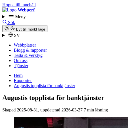
Hoppa till innehåll
Webperf
Meny
Sök
Byt till mörkt läge
SV
Webbplatser
Blogg & rapporter
Testa & verktyg
Om oss
Tjänster
Hem
Rapporter
Augustis topplista för bank­tjänster
Augustis topplista för bank­tjänster
Skapad
2025-08-31
, uppdaterad
2026-03-27
7 min läsning