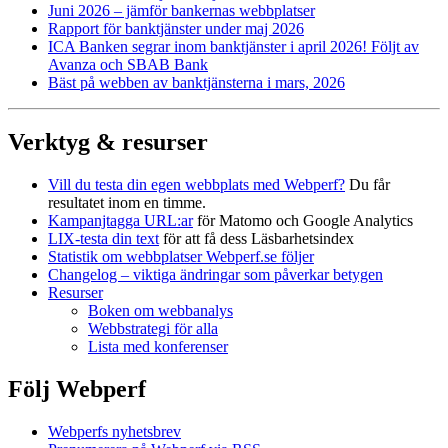
Juni 2026 – jämför bankernas webbplatser
Rapport för bank­tjänster under maj 2026
ICA Banken segrar inom bank­tjänster i april 2026! Följt av
Avanza och SBAB Bank
Bäst på webben av bank­tjänsterna i mars, 2026
Verktyg & resurser
Vill du testa din egen webbplats med Webperf?
Du får
resultatet inom en timme.
Kampanjtagga URL:ar
för Matomo och Google Analytics
LIX-testa din text
för att få dess Läsbarhetsindex
Statistik om webbplatser Webperf.se följer
Changelog – viktiga ändringar som påverkar betygen
Resurser
Boken om webbanalys
Webbstrategi för alla
Lista med konferenser
Följ Webperf
Webperfs nyhetsbrev