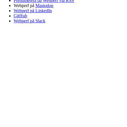
Prenumerera på Webperf via RSS
Webperf på
Mastodon
Webperf på LinkedIn
GitHub
Webperf på Slack