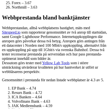
Forex – 3.67
Northmill – 3.63
Webbprestanda bland banktjänster
Webbprestandan, alltså webbplatsens hastighet, mäts med
Sitespeed.io
som rapporterar genomsnittet av två anrop till startsidan,
samt Google Lighthouse Performance. Internet­uppkopplingen där
anropen görs påverkar dessa två betyg. Anropen görs antingen från
ett datacenter i Norden med 100 Mbit/s uppkoppling, alternativt från
en uppkoppling på upp till 1Gbit/s via svenska Bahnhof. Dessa två
tester recenserar prestanda på serversidan och hur pass prestanda­
optimerat innehåll som bilder är.
Dessutom görs tester med
Yellow Lab Tools
som i större
utsträckning utvärderar kvaliteten på hur hantverket är utfört ur
webbläsarens perspektiv.
Genomsnittet i prestanda för nedan listade webbplatser är 4.3 av 5.
EP Bank – 4.74
Resurs Bank – 4.72
ICA Banken – 4.64
Volvofinans Bank – 4.63
JAK Medlemsbank – 4.59