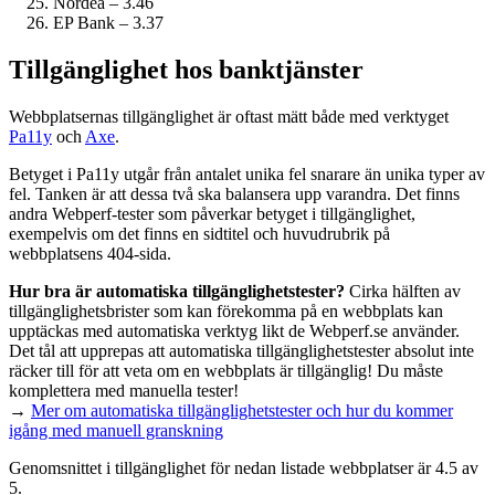
Nordea – 3.46
EP Bank – 3.37
Tillgänglighet hos banktjänster
Webbplatsernas tillgänglighet är oftast mätt både med verktyget
Pa11y
och
Axe
.
Betyget i Pa11y utgår från antalet unika fel snarare än unika typer av
fel. Tanken är att dessa två ska balansera upp varandra. Det finns
andra Webperf-tester som påverkar betyget i tillgänglighet,
exempelvis om det finns en sidtitel och huvudrubrik på
webbplatsens 404-sida.
Hur bra är automatiska tillgänglighets­tester?
Cirka hälften av
tillgänglighets­brister som kan förekomma på en webbplats kan
upptäckas med automatiska verktyg likt de Webperf.se använder.
Det tål att upprepas att automatiska tillgänglighets­tester absolut inte
räcker till för att veta om en webbplats är tillgänglig! Du måste
komplettera med manuella tester!
→
Mer om automatiska tillgänglighets­tester och hur du kommer
igång med manuell granskning
Genomsnittet i tillgänglighet för nedan listade webbplatser är 4.5 av
5.