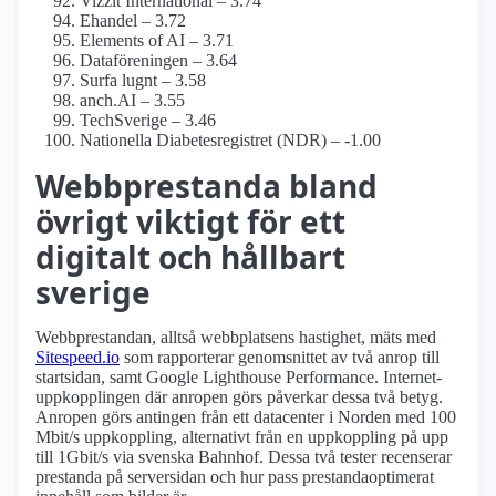
Vizzit International – 3.74
Ehandel – 3.72
Elements of AI – 3.71
Dataföreningen – 3.64
Surfa lugnt – 3.58
anch.AI – 3.55
TechSverige – 3.46
Nationella Diabetes­registret (NDR) – -1.00
Webbprestanda bland
övrigt viktigt för ett
digitalt och hållbart
sverige
Webbprestandan, alltså webbplatsens hastighet, mäts med
Sitespeed.io
som rapporterar genomsnittet av två anrop till
startsidan, samt Google Lighthouse Performance. Internet­
uppkopplingen där anropen görs påverkar dessa två betyg.
Anropen görs antingen från ett datacenter i Norden med 100
Mbit/s uppkoppling, alternativt från en uppkoppling på upp
till 1Gbit/s via svenska Bahnhof. Dessa två tester recenserar
prestanda på serversidan och hur pass prestanda­optimerat