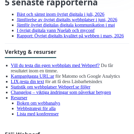
5 senaste rapporterna
Bäst och sämst inom övrigt digitala i juli, 2026
Jämförelse av övrigt digitalts webbplatser i juni, 2026
Jämför övrigt digitalas digitala kommunikation i maj
I övrigt digitala vann Nuelab och myconf
Rapport: Övrigt digitalts kvalitet på webben i mars, 2026
Verktyg & resurser
Vill du testa din egen webbplats med Webperf?
Du får
resultatet inom en timme.
Kampanjtagga URL:ar
för Matomo och Google Analytics
LIX-testa din text
för att få dess Läsbarhetsindex
Statistik om webbplatser Webperf.se följer
Changelog – viktiga ändringar som påverkar betygen
Resurser
Boken om webbanalys
Webbstrategi för alla
Lista med konferenser