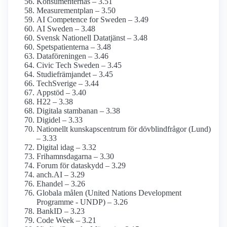
Konsumenternas – 3.51
Measurementplan – 3.50
AI Competence for Sweden – 3.49
AI Sweden – 3.48
Svensk Nationell Datatjänst – 3.48
Spetspatienterna – 3.48
Dataföreningen – 3.46
Civic Tech Sweden – 3.45
Studiefrämjandet – 3.45
TechSverige – 3.44
Appstöd – 3.40
H22 – 3.38
Digitala stambanan – 3.38
Digidel – 3.33
Nationellt kunskapsc­entrum för dövblind­frågor (Lund)
– 3.33
Digital idag – 3.32
Frihamnsdagarna – 3.30
Forum för dataskydd – 3.29
anch.AI – 3.29
Ehandel – 3.26
Globala målen (United Nations Development
Programme - UNDP) – 3.26
BankID – 3.23
Code Week – 3.21