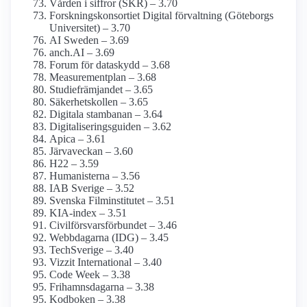
Vården i siffror (SKR) – 3.70
Forsknings­konsortiet Digital förvaltning (Göteborgs
Universitet) – 3.70
AI Sweden – 3.69
anch.AI – 3.69
Forum för dataskydd – 3.68
Measurementplan – 3.68
Studiefrämjandet – 3.65
Säkerhetskollen – 3.65
Digitala stambanan – 3.64
Digitaliseringsguiden – 3.62
Apica – 3.61
Järvaveckan – 3.60
H22 – 3.59
Humanisterna – 3.56
IAB Sverige – 3.52
Svenska Film­institutet – 3.51
KIA-index – 3.51
Civilförsvars­förbundet – 3.46
Webbdagarna (IDG) – 3.45
TechSverige – 3.40
Vizzit International – 3.40
Code Week – 3.38
Frihamnsdagarna – 3.38
Kodboken – 3.38