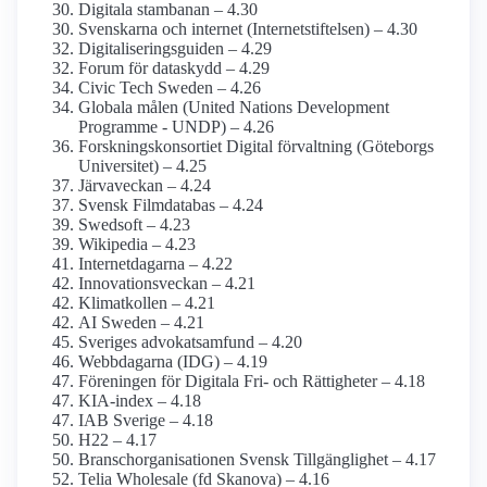
Digitala stambanan – 4.30
Svenskarna och internet (Internetstiftelsen) – 4.30
Digitaliseringsguiden – 4.29
Forum för dataskydd – 4.29
Civic Tech Sweden – 4.26
Globala målen (United Nations Development
Programme - UNDP) – 4.26
Forsknings­konsortiet Digital förvaltning (Göteborgs
Universitet) – 4.25
Järvaveckan – 4.24
Svensk Film­databas – 4.24
Swedsoft – 4.23
Wikipedia – 4.23
Internetdagarna – 4.22
Innovationsveckan – 4.21
Klimatkollen – 4.21
AI Sweden – 4.21
Sveriges advokat­samfund – 4.20
Webbdagarna (IDG) – 4.19
Föreningen för Digitala Fri- och Rättigheter – 4.18
KIA-index – 4.18
IAB Sverige – 4.18
H22 – 4.17
Branschorganisationen Svensk Tillgänglighet – 4.17
Telia Wholesale (fd Skanova) – 4.16