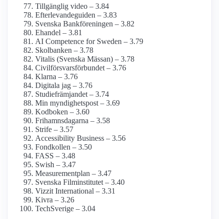
Tillgänglig video – 3.84
Efterlevande­guiden – 3.83
Svenska Bankföreningen – 3.82
Ehandel – 3.81
AI Competence for Sweden – 3.79
Skolbanken – 3.78
Vitalis (Svenska Mässan) – 3.78
Civilförsvars­förbundet – 3.76
Klarna – 3.76
Digitala jag – 3.76
Studiefrämjandet – 3.74
Min myndighets­post – 3.69
Kodboken – 3.60
Frihamnsdagarna – 3.58
Strife – 3.57
Accessibility Business – 3.56
Fondkollen – 3.50
FASS – 3.48
Swish – 3.47
Measurementplan – 3.47
Svenska Film­institutet – 3.40
Vizzit International – 3.31
Kivra – 3.26
TechSverige – 3.04