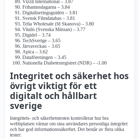
Vizzit International – 3.87
Frihamnsdagarna – 3.84
Digitaliseringsguiden – 3.81
Svensk Film­databas – 3.81
Telia Wholesale (fd Skanova) – 3.80
Vitalis (Svenska Mässan) – 3.77
Digidel – 3.74
TechSverige – 3.65
Järvaveckan – 3.65
Apica – 3.62
Dataföreningen – 3.45
Nationella Diabetes­registret (NDR) – -1.00
Integritet och säkerhet hos
övrigt viktigt för ett
digitalt och hållbart
sverige
Integritets- och säkerhetstesten kontrollerar hur bra
webbplatsen värnar om sina användares personliga integritet
och har god informations­säkerhet. Det består av flera olika
tester: