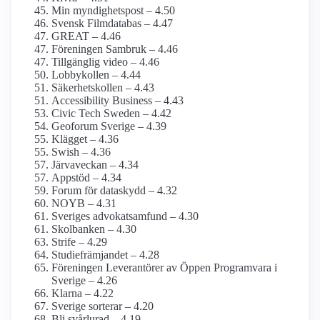
Min myndighets­post – 4.50
Svensk Film­databas – 4.47
GREAT – 4.46
Föreningen Sambruk – 4.46
Tillgänglig video – 4.46
Lobbykollen – 4.44
Säkerhetskollen – 4.43
Accessibility Business – 4.43
Civic Tech Sweden – 4.42
Geoforum Sverige – 4.39
Klägget – 4.36
Swish – 4.36
Järvaveckan – 4.34
Appstöd – 4.34
Forum för dataskydd – 4.32
NOYB – 4.31
Sveriges advokat­samfund – 4.30
Skolbanken – 4.30
Strife – 4.29
Studiefrämjandet – 4.28
Föreningen Leverantörer av Öppen Programvara i
Sverige – 4.26
Klarna – 4.22
Sverige sorterar – 4.20
Bli svårlurad – 4.19