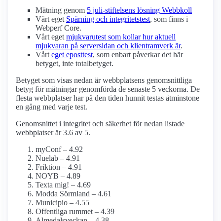
Mätning genom
5 juli-stiftelsens lösning Webbkoll
Vårt eget
Spårning och integritetstest
, som finns i
Webperf Core.
Vårt eget
mjukvarutest som kollar hur aktuell
mjukvaran på serversidan och klient­ramverk är
.
Vårt
eget eposttest
, som enbart påverkar det här
betyget, inte totalbetyget.
Betyget som visas nedan är webbplatsens genomsnittliga
betyg för mätningar genomförda de senaste 5 veckorna. De
flesta webbplatser har på den tiden hunnit testas åtminstone
en gång med varje test.
Genomsnittet i integritet och säkerhet för nedan listade
webbplatser är 3.6 av 5.
myConf – 4.92
Nuelab – 4.91
Friktion – 4.91
NOYB – 4.89
Texta mig! – 4.69
Modda Sörmland – 4.61
Municipio – 4.55
Offentliga rummet – 4.39
Almedalsveckan – 4.38