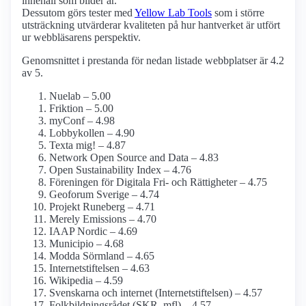
innehåll som bilder är.
Dessutom görs tester med
Yellow Lab Tools
som i större
utsträckning utvärderar kvaliteten på hur hantverket är utfört
ur webbläsarens perspektiv.
Genomsnittet i prestanda för nedan listade webbplatser är 4.2
av 5.
Nuelab – 5.00
Friktion – 5.00
myConf – 4.98
Lobbykollen – 4.90
Texta mig! – 4.87
Network Open Source and Data – 4.83
Open Sustainability Index – 4.76
Föreningen för Digitala Fri- och Rättigheter – 4.75
Geoforum Sverige – 4.74
Projekt Runeberg – 4.71
Merely Emissions – 4.70
IAAP Nordic – 4.69
Municipio – 4.68
Modda Sörmland – 4.65
Internet­stiftelsen – 4.63
Wikipedia – 4.59
Svenskarna och internet (Internetstiftelsen) – 4.57
Folkbildnings­rådet (SKR, mfl) – 4.57