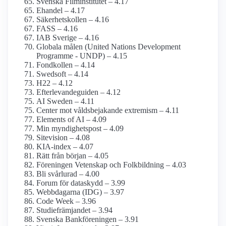
Svenska Film­institutet – 4.17
Ehandel – 4.17
Säkerhetskollen – 4.16
FASS – 4.16
IAB Sverige – 4.16
Globala målen (United Nations Development
Programme - UNDP) – 4.15
Fondkollen – 4.14
Swedsoft – 4.14
H22 – 4.12
Efterlevande­guiden – 4.12
AI Sweden – 4.11
Center mot våldsbejakande extremism – 4.11
Elements of AI – 4.09
Min myndighets­post – 4.09
Sitevision – 4.08
KIA-index – 4.07
Rätt från början – 4.05
Föreningen Vetenskap och Folkbildning – 4.03
Bli svårlurad – 4.00
Forum för dataskydd – 3.99
Webbdagarna (IDG) – 3.97
Code Week – 3.96
Studiefrämjandet – 3.94
Svenska Bankföreningen – 3.91