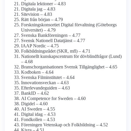
Digitala lektioner – 4.83
Digitala jag – 4.83
Sitevision – 4.83
Rätt från början – 4.79
Forsknings­konsortiet Digital förvaltning (Göteborgs
Universitet) – 4.79
Svenska Bankföreningen – 4.77
Svensk Nationell Datatjänst – 4.77
IAAP Nordic – 4.75
Folkbildnings­rådet (SKR, mfl) – 4.71
Nationellt kunskapsc­entrum för dövblind­frågor (Lund)
– 4.68
Branschorganisationen Svensk Tillgänglighet – 4.65
Kodboken – 4.64
Svenska Film­institutet – 4.64
Innovationsveckan – 4.63
Efterlevande­guiden – 4.63
BankID – 4.62
AI Competence for Sweden – 4.60
Digidel – 4.60
AI Sweden – 4.55
Digital idag – 4.53
Fondkollen – 4.53
Föreningen Vetenskap och Folkbildning – 4.52
Kivra – 4.51