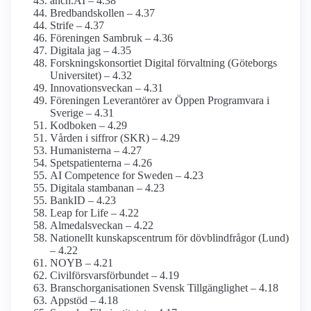
anch.AI – 4.38
Bredbands­kollen – 4.37
Strife – 4.37
Föreningen Sambruk – 4.36
Digitala jag – 4.35
Forsknings­konsortiet Digital förvaltning (Göteborgs
Universitet) – 4.32
Innovationsveckan – 4.31
Föreningen Leverantörer av Öppen Programvara i
Sverige – 4.31
Kodboken – 4.29
Vården i siffror (SKR) – 4.29
Humanisterna – 4.27
Spetspatienterna – 4.26
AI Competence for Sweden – 4.23
Digitala stambanan – 4.23
BankID – 4.23
Leap for Life – 4.22
Almedalsveckan – 4.22
Nationellt kunskapsc­entrum för dövblind­frågor (Lund)
– 4.22
NOYB – 4.21
Civilförsvars­förbundet – 4.19
Branschorganisationen Svensk Tillgänglighet – 4.18
Appstöd – 4.18