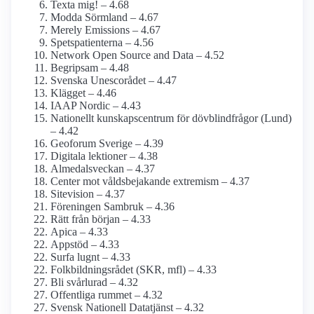
Texta mig! – 4.68
Modda Sörmland – 4.67
Merely Emissions – 4.67
Spetspatienterna – 4.56
Network Open Source and Data – 4.52
Begripsam – 4.48
Svenska Unescorådet – 4.47
Klägget – 4.46
IAAP Nordic – 4.43
Nationellt kunskapsc­entrum för dövblind­frågor (Lund)
– 4.42
Geoforum Sverige – 4.39
Digitala lektioner – 4.38
Almedalsveckan – 4.37
Center mot våldsbejakande extremism – 4.37
Sitevision – 4.37
Föreningen Sambruk – 4.36
Rätt från början – 4.33
Apica – 4.33
Appstöd – 4.33
Surfa lugnt – 4.33
Folkbildnings­rådet (SKR, mfl) – 4.33
Bli svårlurad – 4.32
Offentliga rummet – 4.32
Svensk Nationell Datatjänst – 4.32