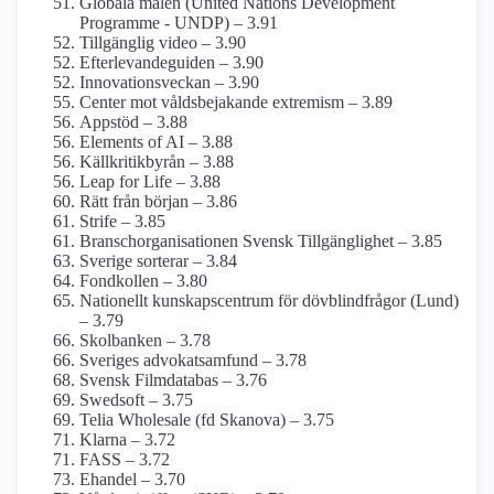
Globala målen (United Nations Development
Programme - UNDP) – 3.91
Tillgänglig video – 3.90
Efterlevande­guiden – 3.90
Innovationsveckan – 3.90
Center mot våldsbejakande extremism – 3.89
Appstöd – 3.88
Elements of AI – 3.88
Källkritikbyrån – 3.88
Leap for Life – 3.88
Rätt från början – 3.86
Strife – 3.85
Branschorganisationen Svensk Tillgänglighet – 3.85
Sverige sorterar – 3.84
Fondkollen – 3.80
Nationellt kunskapsc­entrum för dövblind­frågor (Lund)
– 3.79
Skolbanken – 3.78
Sveriges advokat­samfund – 3.78
Svensk Film­databas – 3.76
Swedsoft – 3.75
Telia Wholesale (fd Skanova) – 3.75
Klarna – 3.72
FASS – 3.72
Ehandel – 3.70