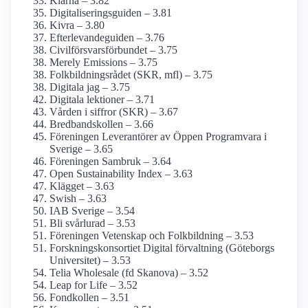
Klarna – 3.82
Digitaliseringsguiden – 3.81
Kivra – 3.80
Efterlevande­guiden – 3.76
Civilförsvars­förbundet – 3.75
Merely Emissions – 3.75
Folkbildnings­rådet (SKR, mfl) – 3.75
Digitala jag – 3.75
Digitala lektioner – 3.71
Vården i siffror (SKR) – 3.67
Bredbands­kollen – 3.66
Föreningen Leverantörer av Öppen Programvara i
Sverige – 3.65
Föreningen Sambruk – 3.64
Open Sustainability Index – 3.63
Klägget – 3.63
Swish – 3.63
IAB Sverige – 3.54
Bli svårlurad – 3.53
Föreningen Vetenskap och Folkbildning – 3.53
Forsknings­konsortiet Digital förvaltning (Göteborgs
Universitet) – 3.53
Telia Wholesale (fd Skanova) – 3.52
Leap for Life – 3.52
Fondkollen – 3.51