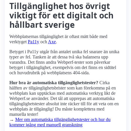
Tillgänglighet hos övrigt
viktigt för ett digitalt och
hållbart sverige
Webbplatsernas tillgänglighet är oftast mätt både med
verktyget
Pa11y
och
Axe
.
Betyget i Pa11y utgår från antalet unika fel snarare än unika
typer av fel. Tanken är att dessa två ska balansera upp
varandra. Det finns andra Webperf-tester som påverkar
betyget i tillgänglighet, exempelvis om det finns en sidtitel
och huvudrubrik på webbplatsens 404-sida.
Hur bra är automatiska tillgänglighets­tester?
Cirka
hälften av tillgänglighets­brister som kan förekomma på en
webbplats kan upptäckas med automatiska verktyg likt de
Webperf.se använder. Det tål att upprepas att automatiska
tillgänglighets­tester absolut inte räcker till för att veta om en
webbplats är tillgänglig! Du måste komplettera med
manuella tester!
→
Mer om automatiska tillgänglighets­tester och hur du
kommer igång med manuell granskning