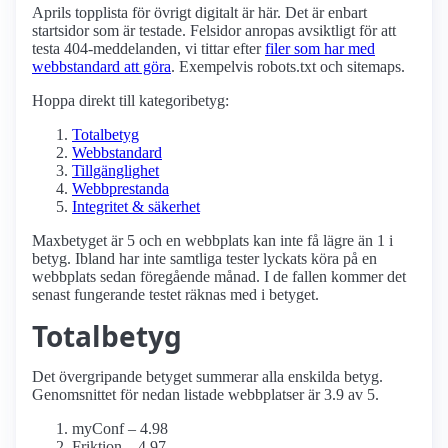
Aprils topplista för övrigt digitalt är här. Det är enbart
startsidor som är testade. Felsidor anropas avsiktligt för att
testa 404-meddelanden, vi tittar efter
filer som har med
webbstandard att göra
. Exempelvis robots.txt och sitemaps.
Hoppa direkt till kategoribetyg:
Totalbetyg
Webbstandard
Tillgänglighet
Webbprestanda
Integritet & säkerhet
Maxbetyget är 5 och en webbplats kan inte få lägre än 1 i
betyg. Ibland har inte samtliga tester lyckats köra på en
webbplats sedan föregående månad. I de fallen kommer det
senast fungerande testet räknas med i betyget.
Totalbetyg
Det övergripande betyget summerar alla enskilda betyg.
Genomsnittet för nedan listade webbplatser är 3.9 av 5.
myConf – 4.98
Friktion – 4.97