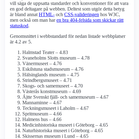
vill säga de uppsatta standarder och konventioner för att vara
en god deltagare på webben. Deltest som utgör detta betyg
är bland annat
HTML-
och
CSS-valideringen
hos W3C,
men också om man har
en bra 404-felsida som skickar rätt
statuskod
.
Genomsnittet i webbstandard för nedan listade webbplatser
är 4.2 av 5.
Halmstad Teater – 4.83
Svaneholms Slotts museum – 4.78
Vänermuseet – 4.76
Eskilstuna stadsmuseum – 4.76
Hälsinglands museum – 4.75
Strindbergs­museet – 4.71
Skogs- och samemuseet – 4.70
Västerås konstmuseum – 4.69
Ájtte Svenskt fjäll- och same­museum – 4.67
Mannaminne – 4.67
Teckningsmuseet i Laholm – 4.67
Spritmuseum – 4.66
Halmens hus – 4.66
Medicinhistoriska museet i Göteborg – 4.65
Naturhistoriska museet i Göteborg – 4.65
Skissernas museum i Lund – 4.65