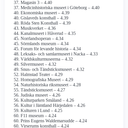
Magasin 3 – 4.40
Medicinhistoriska museet i Göteborg – 4.40
Ekonomiska museet – 4.39
Gislaveds konsthall – 4.39
Röda Sten Konsthall – 4.39
Musikverket – 4.36
Kanalmuseet i Håverud – 4.35
Norrlandsoperan – 4.34
Sörmlands museum – 4.34
Forum för levande historia – 4.34
Leksaks- och samlar­museet i Nacka – 4.33
Världskultur­museerna – 4.32
Silvermuseet – 4.32
Snus- och Tändsticks­museet – 4.32
Halmstad Teater – 4.29
Homografiska Museet – 4.29
Naturhistoriska riksmuseet – 4.28
Tändsticks­museet – 4.27
Judiska museet – 4.26
Kulturparken Småland – 4.26
Kultur i Jämtland Härjedalen – 4.26
Kulturen i Lund – 4.25
F11 museum – 4.24
Prins Eugens Waldemarsudde – 4.24
Virserums konsthall – 4.24