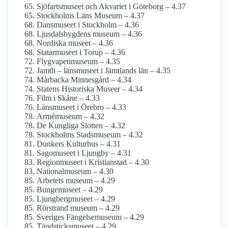
Sjöfartsmuseet och Akvariet i Göteborg – 4.37
Stockholms Läns Museum – 4.37
Dansmuseet i Stockholm – 4.36
Ljusdals­bygdens museum – 4.36
Nordiska museet – 4.36
Statarmuseet i Torup – 4.36
Flygvapen­museum – 4.35
Jamtli – länsmuseet i Jämtlands län – 4.35
Mårbacka Minnesgård – 4.34
Statens Historiska Museer – 4.34
Film i Skåne – 4.33
Länsmuseet i Örebro – 4.33
Armé­museum – 4.32
De Kungliga Slotten – 4.32
Stockholms Stadsmuseum – 4.32
Dunkers Kulturhus – 4.31
Sagomuseet i Ljungby – 4.31
Regionmuseet i Kristianstad – 4.30
National­museum – 4.30
Arbetets museum – 4.29
Bungemuseet – 4.29
Ljungberg­museet – 4.29
Rörstrand museum – 4.29
Sveriges Fängelsemuseum – 4.29
Tändsticks­museet – 4.29