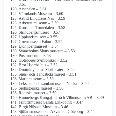
3.61
Arsenalen – 3.61
Värmlands Museum – 3.60
Astrid Lindgrens Näs – 3.59
Arbetets museum – 3.59
Konsthall Tornedalen – 3.58
Strindbergs­museet – 3.57
Upplands­museet – 3.55
Gruvmuseet i Falun – 3.55
Ljungberg­museet – 3.54
Svaneholms Slotts museum – 3.53
Postmuseum – 3.53
Göteborgs Symfoniker – 3.52
Bror Hjorths hus – 3.52
Drottning­holms Slottsteater – 3.52
Snus- och Tändsticks­museet – 3.51
Marinmuseum – 3.50
Leksaks- och samlar­museet i Nacka – 3.50
Sjöhistoriska museet – 3.50
Röhsska museet – 3.50
Hunnebergs Kungajakt- och Viltmuseum AB – 3.49
Frilufts­museet Gamla Linköping – 3.47
Birgit Nilsson Museum – 3.46
Sjöfartsmuseet och Akvariet i Göteborg – 3.45