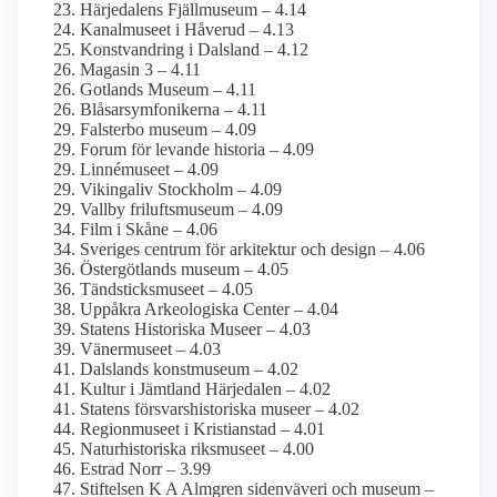
Härjedalens Fjällmuseum – 4.14
Kanalmuseet i Håverud – 4.13
Konstvandring i Dalsland – 4.12
Magasin 3 – 4.11
Gotlands Museum – 4.11
Blåsar­symfonikerna – 4.11
Falsterbo museum – 4.09
Forum för levande historia – 4.09
Linnémuseet – 4.09
Vikingaliv Stockholm – 4.09
Vallby friluftsmuseum – 4.09
Film i Skåne – 4.06
Sveriges centrum för arkitektur och design – 4.06
Östergötlands museum – 4.05
Tändsticks­museet – 4.05
Uppåkra Arkeologiska Center – 4.04
Statens Historiska Museer – 4.03
Vänermuseet – 4.03
Dalslands konstmuseum – 4.02
Kultur i Jämtland Härjedalen – 4.02
Statens försvars­historiska museer – 4.02
Regionmuseet i Kristianstad – 4.01
Naturhistoriska riksmuseet – 4.00
Estrad Norr – 3.99
Stiftelsen K A Almgren sidenväveri och museum –