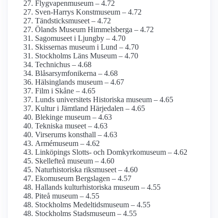
Flygvapen­museum – 4.72
Sven-Harrys Konstmuseum – 4.72
Tändsticks­museet – 4.72
Ölands Museum Himmelsberga – 4.72
Sagomuseet i Ljungby – 4.70
Skissernas museum i Lund – 4.70
Stockholms Läns Museum – 4.70
Technichus – 4.68
Blåsar­symfonikerna – 4.68
Hälsinglands museum – 4.67
Film i Skåne – 4.65
Lunds universitets Historiska museum – 4.65
Kultur i Jämtland Härjedalen – 4.65
Blekinge museum – 4.63
Tekniska museet – 4.63
Virserums konsthall – 4.63
Armé­museum – 4.62
Linköpings Slotts- och Domkyrko­museum – 4.62
Skellefteå museum – 4.60
Naturhistoriska riksmuseet – 4.60
Ekomuseum Bergslagen – 4.57
Hallands kultur­historiska museum – 4.55
Piteå museum – 4.55
Stockholms Medeltids­museum – 4.55
Stockholms Stadsmuseum – 4.55