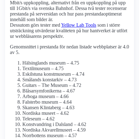
Mbit/s uppkoppling, alternativt från en uppkoppling på upp
till 1Gbit/s via svenska Bahnhof. Dessa två tester recenserar
prestanda på serversidan och hur pass prestanda­optimerat
innehåll som bilder är.
Dessutom görs tester med
Yellow Lab Tools
som i större
utsträckning utvärderar kvaliteten på hur hantverket är utfört
ur webbläsarens perspektiv.
Genomsnittet i prestanda för nedan listade webbplatser är 4.0
av 5.
Hälsinglands museum – 4.75
Textilmuseum – 4.75
Eskilstuna konstmuseum – 4.74
Smålands konstarkiv – 4.73
Guitars – The Museum – 4.72
Blåsar­symfonikerna – 4.67
Arboga museum – 4.66
Falsterbo museum – 4.64
Skansen Klintaberg – 4.63
Nordiska museet – 4.62
Teleseum – 4.62
Konstvandring i Dalsland – 4.62
Nordiska Akvarellmuseet – 4.59
Norrbottens museum – 4.57