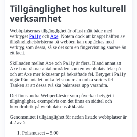
Tillgänglighet hos kulturell
verksamhet
Webbplatsernas tillgänglighet är oftast mätt både med
verktyget
Pa11y
och
Axe
. Notera dock att knappt hälften av
tillgänglighetsbristerna på webben kan upptäckas med
verktyg som dessa, så se det som en fingervisning snarare än
ett facit.
Skillnaden mellan Axe och Pa11y är flera. Bland annat att
Axe bara räknar antal områden som en webbplats felar på
och att Axe mer fokuserar på bekräftade fel. Betyget i Pa11y
utgår från antalet unika fel snarare än unika sorters fel.
Tanken är att dessa två ska balansera upp varandra.
Det finns andra Webperf-tester som påverkar betyget i
tillgänglighet, exempelvis om det finns en sidtitel och
huvudrubrik på webbplatsens 404-sida.
Genomsnittet i tillgänglighet för nedan listade webbplatser är
4.2 av 5.
Polismuseet – 5.00