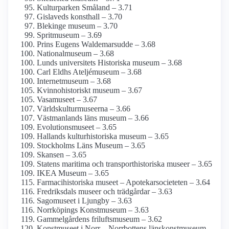
Kulturparken Småland – 3.71
Gislaveds konsthall – 3.70
Blekinge museum – 3.70
Spritmuseum – 3.69
Prins Eugens Waldemarsudde – 3.68
National­museum – 3.68
Lunds universitets Historiska museum – 3.68
Carl Eldhs Ateljémuseum – 3.68
Internet­museum – 3.68
Kvinnohistoriskt museum – 3.67
Vasamuseet – 3.67
Världskultur­museerna – 3.66
Västmanlands läns museum – 3.66
Evolutions­museet – 3.65
Hallands kultur­historiska museum – 3.65
Stockholms Läns Museum – 3.65
Skansen – 3.65
Statens maritima och transporthistoriska museer – 3.65
IKEA Museum – 3.65
Farmaci­historiska museet – Apotekar­societeten – 3.64
Fredriksdals museer och trädgårdar – 3.63
Sagomuseet i Ljungby – 3.63
Norrköpings Konstmuseum – 3.63
Gammelgårdens friluftsmuseum – 3.62
Konstmuseet i Norr – Norrbottens länskonst­museum –