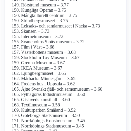
Rörstrand museum – 3.77
Kungliga Operan – 3.75
Mångkulturellt centrum – 3.75
Strindbergs­museet – 3.75
Leksaks- och samlar­museet i Nacka – 3.73
Skansen – 3.73
Internet­museum – 3.72
Svaneholms Slotts museum – 3.72
Film i Väst – 3.68
Västerbottens museum – 3.68
Stockholm Toy Museum – 3.67
Grenna Museum – 3.67
IKEA Museum – 3.67
Ljungberg­museet – 3.65
Mårbacka Minnesgård – 3.65
Fredens hus i Uppsala – 3.62
Ájtte Svenskt fjäll- och same­museum – 3.60
Pythagoras Industrimuseum – 3.60
Gislaveds konsthall – 3.60
Textilmuseum – 3.58
Kulturparken Småland – 3.52
Göteborgs Stadsmuseum – 3.50
Norrköpings Konstmuseum – 3.45
Norrköpings Stadsmuseum – 3.45