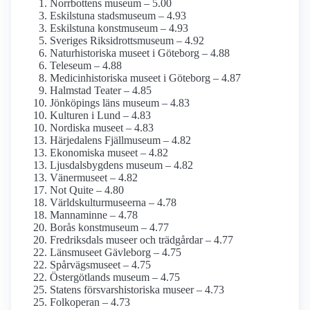
Norrbottens museum – 5.00
Eskilstuna stadsmuseum – 4.93
Eskilstuna konstmuseum – 4.93
Sveriges Riksidrottsmuseum – 4.92
Naturhistoriska museet i Göteborg – 4.88
Teleseum – 4.88
Medicinhistoriska museet i Göteborg – 4.87
Halmstad Teater – 4.85
Jönköpings läns museum – 4.83
Kulturen i Lund – 4.83
Nordiska museet – 4.83
Härjedalens Fjällmuseum – 4.82
Ekonomiska museet – 4.82
Ljusdals­bygdens museum – 4.82
Vänermuseet – 4.82
Not Quite – 4.80
Världskultur­museerna – 4.78
Mannaminne – 4.78
Borås konstmuseum – 4.77
Fredriksdals museer och trädgårdar – 4.77
Länsmuseet Gävleborg – 4.75
Spårvägsmuseet – 4.75
Östergötlands museum – 4.75
Statens försvars­historiska museer – 4.73
Folkoperan – 4.73