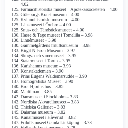
4.02
Farmaci­historiska museet – Apotekar­societeten – 4.00
Göteborgs Konstmuseum – 4.00
Kvinnohistoriskt museum – 4.00
Länsmuseet i Örebro – 4.00
Snus- och Tändsticks­museet – 4.00
Hasse & Tage museet i Tomelilla – 3.98
Linnémuseet – 3.98
Gammelgårdens friluftsmuseum – 3.98
Birgit Nilsson Museum – 3.97
Skogs- och samemuseet – 3.95
Statarmuseet i Torup – 3.95
Karlshamns museum – 3.93
Konst­akademien – 3.90
Prins Eugens Waldemarsudde – 3.90
Homografiska Museet – 3.90
Bror Hjorths hus – 3.85
Maritiman – 3.85
Dansmuseet i Stockholm – 3.83
Nordiska Akvarellmuseet – 3.83
Thielska Galleriet – 3.83
Dalarnas museum – 3.82
Kanalmuseet i Håverud – 3.82
Frilufts­museet Gamla Linköping – 3.78
Hallands konstmuseum – 3.78