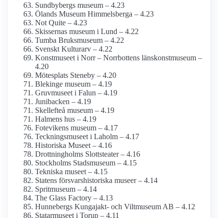
Sundbybergs museum – 4.23
Ölands Museum Himmelsberga – 4.23
Not Quite – 4.23
Skissernas museum i Lund – 4.22
Tumba Bruksmuseum – 4.22
Svenskt Kulturarv – 4.22
Konstmuseet i Norr – Norrbottens länskonst­museum –
4.20
Mötesplats Steneby – 4.20
Blekinge museum – 4.19
Gruvmuseet i Falun – 4.19
Junibacken – 4.19
Skellefteå museum – 4.19
Halmens hus – 4.19
Fotevikens museum – 4.17
Teckningsmuseet i Laholm – 4.17
Historiska Museet – 4.16
Drottning­holms Slottsteater – 4.16
Stockholms Stadsmuseum – 4.15
Tekniska museet – 4.15
Statens försvars­historiska museer – 4.14
Spritmuseum – 4.14
The Glass Factory – 4.13
Hunnebergs Kungajakt- och Viltmuseum AB – 4.12
Statarmuseet i Torup – 4.11