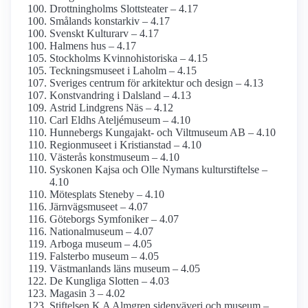
Drottning­holms Slottsteater – 4.17
Smålands konstarkiv – 4.17
Svenskt Kulturarv – 4.17
Halmens hus – 4.17
Stockholms Kvinnohistoriska – 4.15
Teckningsmuseet i Laholm – 4.15
Sveriges centrum för arkitektur och design – 4.13
Konstvandring i Dalsland – 4.13
Astrid Lindgrens Näs – 4.12
Carl Eldhs Ateljémuseum – 4.10
Hunnebergs Kungajakt- och Viltmuseum AB – 4.10
Regionmuseet i Kristianstad – 4.10
Västerås konstmuseum – 4.10
Syskonen Kajsa och Olle Nymans kulturstiftelse –
4.10
Mötesplats Steneby – 4.10
Järnvägs­museet – 4.07
Göteborgs Symfoniker – 4.07
National­museum – 4.07
Arboga museum – 4.05
Falsterbo museum – 4.05
Västmanlands läns museum – 4.05
De Kungliga Slotten – 4.03
Magasin 3 – 4.02
Stiftelsen K A Almgren sidenväveri och museum –