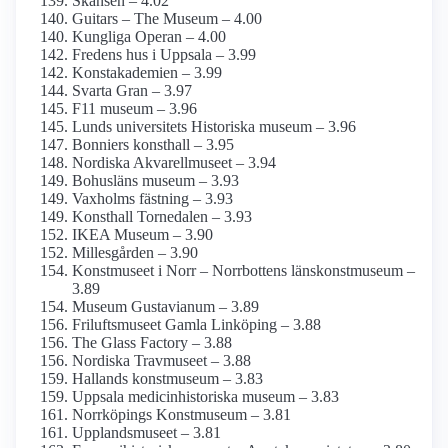
Skansen – 4.02
Guitars – The Museum – 4.00
Kungliga Operan – 4.00
Fredens hus i Uppsala – 3.99
Konst­akademien – 3.99
Svarta Gran – 3.97
F11 museum – 3.96
Lunds universitets Historiska museum – 3.96
Bonniers konsthall – 3.95
Nordiska Akvarellmuseet – 3.94
Bohusläns museum – 3.93
Vaxholms fästning – 3.93
Konsthall Tornedalen – 3.93
IKEA Museum – 3.90
Millesgården – 3.90
Konstmuseet i Norr – Norrbottens länskonst­museum –
3.89
Museum Gustavianum – 3.89
Frilufts­museet Gamla Linköping – 3.88
The Glass Factory – 3.88
Nordiska Travmuseet – 3.88
Hallands konstmuseum – 3.83
Uppsala medicinhistoriska museum – 3.83
Norrköpings Konstmuseum – 3.81
Upplands­museet – 3.81