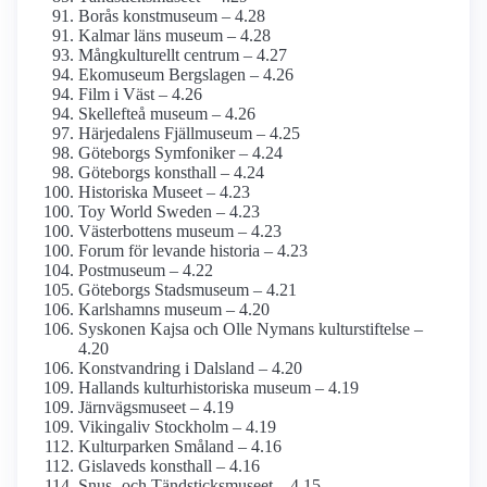
Borås konstmuseum – 4.28
Kalmar läns museum – 4.28
Mångkulturellt centrum – 4.27
Ekomuseum Bergslagen – 4.26
Film i Väst – 4.26
Skellefteå museum – 4.26
Härjedalens Fjällmuseum – 4.25
Göteborgs Symfoniker – 4.24
Göteborgs konsthall – 4.24
Historiska Museet – 4.23
Toy World Sweden – 4.23
Västerbottens museum – 4.23
Forum för levande historia – 4.23
Postmuseum – 4.22
Göteborgs Stadsmuseum – 4.21
Karlshamns museum – 4.20
Syskonen Kajsa och Olle Nymans kulturstiftelse –
4.20
Konstvandring i Dalsland – 4.20
Hallands kultur­historiska museum – 4.19
Järnvägs­museet – 4.19
Vikingaliv Stockholm – 4.19
Kulturparken Småland – 4.16
Gislaveds konsthall – 4.16
Snus- och Tändsticks­museet – 4.15