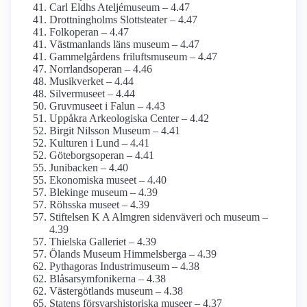
Carl Eldhs Ateljémuseum – 4.47
Drottning­holms Slottsteater – 4.47
Folkoperan – 4.47
Västmanlands läns museum – 4.47
Gammelgårdens friluftsmuseum – 4.47
Norrlandsoperan – 4.46
Musikverket – 4.44
Silvermuseet – 4.44
Gruvmuseet i Falun – 4.43
Uppåkra Arkeologiska Center – 4.42
Birgit Nilsson Museum – 4.41
Kulturen i Lund – 4.41
Göteborgs­operan – 4.41
Junibacken – 4.40
Ekonomiska museet – 4.40
Blekinge museum – 4.39
Röhsska museet – 4.39
Stiftelsen K A Almgren sidenväveri och museum –
4.39
Thielska Galleriet – 4.39
Ölands Museum Himmelsberga – 4.39
Pythagoras Industrimuseum – 4.38
Blåsar­symfonikerna – 4.38
Västergötlands museum – 4.38
Statens försvars­historiska museer – 4.37