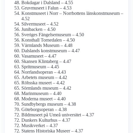
Bokdagar i Dalsland – 4.55
Gruvmuseet i Falun – 4.53
Konstmuseet i Norr – Norrbottens länskonst­museum –
4.52
Silvermuseet – 4.52
Junibacken – 4.50
Sveriges Fängelsemuseum – 4.50
Konsthall Tornedalen – 4.50
Värmlands Museum – 4.48
Dalslands konstmuseum – 4.47
Vasamuseet – 4.47
Skansen Klintaberg – 4.47
Spritmuseum – 4.45
Norrlandsoperan – 4.43
Arbetets museum – 4.42
Röhsska museet – 4.42
Sörmlands museum – 4.42
Marinmuseum – 4.40
Moderna museet – 4.40
Sundbybergs museum – 4.38
Göteborgs­operan – 4.38
Bildmuseet på Umeå universitet – 4.37
Dunkers Kulturhus – 4.37
Musikverket – 4.37
Statens Historiska Museer – 4.37