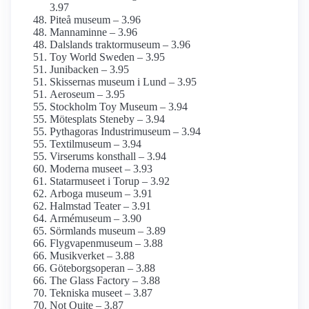
3.97
Piteå museum – 3.96
Mannaminne – 3.96
Dalslands traktormuseum – 3.96
Toy World Sweden – 3.95
Junibacken – 3.95
Skissernas museum i Lund – 3.95
Aeroseum – 3.95
Stockholm Toy Museum – 3.94
Mötesplats Steneby – 3.94
Pythagoras Industrimuseum – 3.94
Textilmuseum – 3.94
Virserums konsthall – 3.94
Moderna museet – 3.93
Statarmuseet i Torup – 3.92
Arboga museum – 3.91
Halmstad Teater – 3.91
Armé­museum – 3.90
Sörmlands museum – 3.89
Flygvapen­museum – 3.88
Musikverket – 3.88
Göteborgs­operan – 3.88
The Glass Factory – 3.88
Tekniska museet – 3.87
Not Quite – 3.87