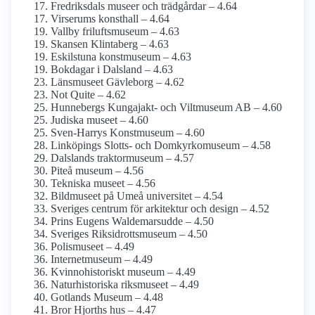
Fredriksdals museer och trädgårdar – 4.64
Virserums konsthall – 4.64
Vallby friluftsmuseum – 4.63
Skansen Klintaberg – 4.63
Eskilstuna konstmuseum – 4.63
Bokdagar i Dalsland – 4.63
Länsmuseet Gävleborg – 4.62
Not Quite – 4.62
Hunnebergs Kungajakt- och Viltmuseum AB – 4.60
Judiska museet – 4.60
Sven-Harrys Konstmuseum – 4.60
Linköpings Slotts- och Domkyrko­museum – 4.58
Dalslands traktormuseum – 4.57
Piteå museum – 4.56
Tekniska museet – 4.56
Bildmuseet på Umeå universitet – 4.54
Sveriges centrum för arkitektur och design – 4.52
Prins Eugens Waldemarsudde – 4.50
Sveriges Riksidrottsmuseum – 4.50
Polismuseet – 4.49
Internet­museum – 4.49
Kvinnohistoriskt museum – 4.49
Naturhistoriska riksmuseet – 4.49
Gotlands Museum – 4.48
Bror Hjorths hus – 4.47