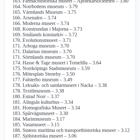
Farmaci­historiska museet – Apotekar­societeten – 3.80
Norrbottens museum – 3.79
Värmlands Museum – 3.75
Arsenalen – 3.74
Moderna museet – 3.74
Konstrundan i Majorna – 3.73
Smålands konstarkiv – 3.72
Evolutions­museet – 3.71
Arboga museum – 3.70
Dalarnas museum – 3.70
Sörmlands museum – 3.70
Hasse & Tage museet i Tomelilla – 3.64
Norrköpings Stadsmuseum – 3.59
Mötesplats Steneby – 3.50
Falsterbo museum – 3.49
Leksaks- och samlar­museet i Nacka – 3.38
Textilmuseum – 3.38
Estrad Norr – 3.37
Alingsås kulturhus – 3.34
Homografiska Museet – 3.34
Spårvägsmuseet – 3.30
Marinmuseum – 3.17
Vasamuseet – 3.15
Statens maritima och transporthistoriska museer – 3.12
Sjöhistoriska museet – 3.06