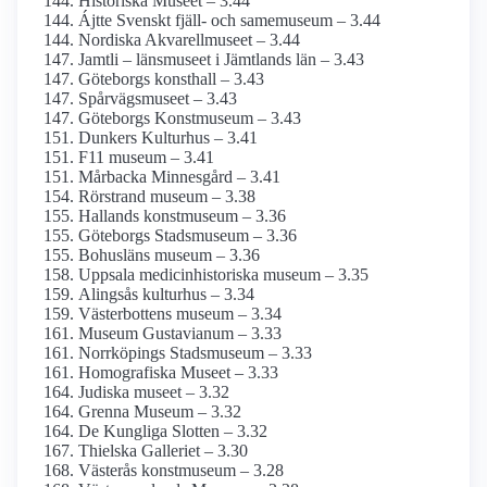
Historiska Museet – 3.44
Ájtte Svenskt fjäll- och same­museum – 3.44
Nordiska Akvarellmuseet – 3.44
Jamtli – länsmuseet i Jämtlands län – 3.43
Göteborgs konsthall – 3.43
Spårvägsmuseet – 3.43
Göteborgs Konstmuseum – 3.43
Dunkers Kulturhus – 3.41
F11 museum – 3.41
Mårbacka Minnesgård – 3.41
Rörstrand museum – 3.38
Hallands konstmuseum – 3.36
Göteborgs Stadsmuseum – 3.36
Bohusläns museum – 3.36
Uppsala medicinhistoriska museum – 3.35
Alingsås kulturhus – 3.34
Västerbottens museum – 3.34
Museum Gustavianum – 3.33
Norrköpings Stadsmuseum – 3.33
Homografiska Museet – 3.33
Judiska museet – 3.32
Grenna Museum – 3.32
De Kungliga Slotten – 3.32
Thielska Galleriet – 3.30
Västerås konstmuseum – 3.28