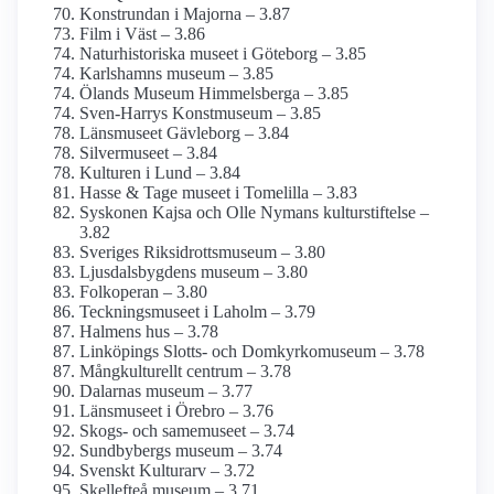
Konstrundan i Majorna – 3.87
Film i Väst – 3.86
Naturhistoriska museet i Göteborg – 3.85
Karlshamns museum – 3.85
Ölands Museum Himmelsberga – 3.85
Sven-Harrys Konstmuseum – 3.85
Länsmuseet Gävleborg – 3.84
Silvermuseet – 3.84
Kulturen i Lund – 3.84
Hasse & Tage museet i Tomelilla – 3.83
Syskonen Kajsa och Olle Nymans kulturstiftelse –
3.82
Sveriges Riksidrottsmuseum – 3.80
Ljusdals­bygdens museum – 3.80
Folkoperan – 3.80
Teckningsmuseet i Laholm – 3.79
Halmens hus – 3.78
Linköpings Slotts- och Domkyrko­museum – 3.78
Mångkulturellt centrum – 3.78
Dalarnas museum – 3.77
Länsmuseet i Örebro – 3.76
Skogs- och samemuseet – 3.74
Sundbybergs museum – 3.74
Svenskt Kulturarv – 3.72
Skellefteå museum – 3.71