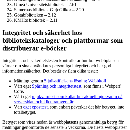
Umeå Universitetsbibliotek – 2.61
Samernas bibliotek GirjeGilkor – 2.29
Götabiblioteken – 2.12
KMH:s bibliotek – 2.11
Integritet och säkerhet hos
bibliotekskataloger och plattformar som
distribuerar e-böcker
Integritets- och säkerhetstesten kontrollerar hur bra webbplatsen
värnar om sina användares personliga integritet och har god
informations­säkerhet. Det består av flera olika tester:
Mätning genom
5 juli-stiftelsens lösning Webbkoll
Vårt eget
Spårning och integritetstest
, som finns i Webperf
Core.
Vårt eget
mjukvarutest som kollar hur aktuell mjukvaran på
serversidan och klient­ramverk är
.
Vårt
eget eposttest
, som enbart påverkar det här betyget, inte
totalbetyget.
Betyget som visas nedan är webbplatsens genomsnittliga betyg för
mätningar genomförda de senaste 5 veckorna. De flesta webbplatser