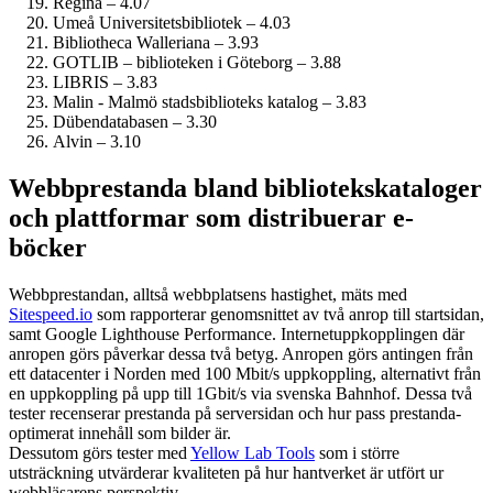
Regina – 4.07
Umeå Universitetsbibliotek – 4.03
Bibliotheca Walleriana – 3.93
GOTLIB – biblioteken i Göteborg – 3.88
LIBRIS – 3.83
Malin - Malmö stadsbiblioteks katalog – 3.83
Dübendatabasen – 3.30
Alvin – 3.10
Webbprestanda bland bibliotekskataloger
och plattformar som distribuerar e-
böcker
Webbprestandan, alltså webbplatsens hastighet, mäts med
Sitespeed.io
som rapporterar genomsnittet av två anrop till startsidan,
samt Google Lighthouse Performance. Internet­uppkopplingen där
anropen görs påverkar dessa två betyg. Anropen görs antingen från
ett datacenter i Norden med 100 Mbit/s uppkoppling, alternativt från
en uppkoppling på upp till 1Gbit/s via svenska Bahnhof. Dessa två
tester recenserar prestanda på serversidan och hur pass prestanda­
optimerat innehåll som bilder är.
Dessutom görs tester med
Yellow Lab Tools
som i större
utsträckning utvärderar kvaliteten på hur hantverket är utfört ur
webbläsarens perspektiv.