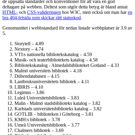
de uppsatta standarder och konventioner för att vara en god
deltagare på webben. Deltest som utgör detta betyg är bland annat
HTML-
och
CSS-valideringen
hos W3C, men också om man har
en
bra 404-felsida som skickar rätt statuskod
.
Genomsnittet i webbstandard för nedan listade webbplatser är 3.9 av
5.
Storytell – 4.89
Nextory – 4.74
VTI:s nationella bibliotekskatalog – 4.59
Musik- och teaterbibliotekets katalog – 4.58
Bibliotekskatalog - Almedalsbiblioteket Gotland – 4.33
Malmö universitets bibliotek – 4.18
Dübendatabasen – 4.15
Lantbruksuniversitetets bibliotek – 4.11
LIBRIS – 4.10
Legimus – 3.86
Luleå Universitetsbibliotek – 3.83
Malin - Malmö stadsbiblioteks katalog – 3.82
Karlstads universitetsbiblioteks katalog – 3.82
GOTLIB – biblioteken i Göteborg – 3.81
KMH:s bibliotek – 3.78
Umeå Universitetsbibliotek – 3.77
Chalmers bibliotek – 3.69