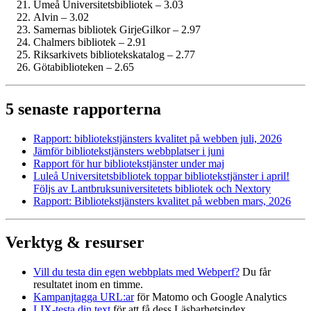
Umeå Universitetsbibliotek – 3.03
Alvin – 3.02
Samernas bibliotek GirjeGilkor – 2.97
Chalmers bibliotek – 2.91
Riksarkivets bibliotekskatalog – 2.77
Götabiblioteken – 2.65
5 senaste rapporterna
Rapport: biblioteks­tjänsters kvalitet på webben juli, 2026
Jämför biblioteks­tjänsters webbplatser i juni
Rapport för hur biblioteks­tjänster under maj
Luleå Universitetsbibliotek toppar biblioteks­tjänster i april!
Följs av Lantbruksuniversitetets bibliotek och Nextory
Rapport: Biblioteks­tjänsters kvalitet på webben mars, 2026
Verktyg & resurser
Vill du testa din egen webbplats med Webperf?
Du får
resultatet inom en timme.
Kampanjtagga URL:ar
för Matomo och Google Analytics
LIX-testa din text
för att få dess Läsbarhetsindex