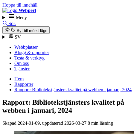
Hoppa till innehåll
Webperf
Meny
Sök
Byt till mörkt läge
SV
Webbplatser
Blogg & rapporter
Testa & verktyg
Om oss
Tjänster
Hem
Rapporter
Rapport: Biblioteks­tjänsters kvalitet på webben i januari, 2024
Rapport: Biblioteks­tjänsters kvalitet på
webben i januari, 2024
Skapad
2024-01-09
, uppdaterad
2026-03-27
8 min läsning