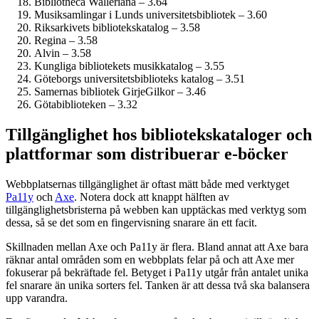
Bibliotheca Walleriana – 3.64
Musiksamlingar i Lunds universitetsbibliotek – 3.60
Riksarkivets bibliotekskatalog – 3.58
Regina – 3.58
Alvin – 3.58
Kungliga bibliotekets musikkatalog – 3.55
Göteborgs universitetsbiblioteks katalog – 3.51
Samernas bibliotek GirjeGilkor – 3.46
Götabiblioteken – 3.32
Tillgänglighet hos bibliotekskataloger och
plattformar som distribuerar e-böcker
Webbplatsernas tillgänglighet är oftast mätt både med verktyget
Pa11y
och
Axe
. Notera dock att knappt hälften av
tillgänglighetsbristerna på webben kan upptäckas med verktyg som
dessa, så se det som en fingervisning snarare än ett facit.
Skillnaden mellan Axe och Pa11y är flera. Bland annat att Axe bara
räknar antal områden som en webbplats felar på och att Axe mer
fokuserar på bekräftade fel. Betyget i Pa11y utgår från antalet unika
fel snarare än unika sorters fel. Tanken är att dessa två ska balansera
upp varandra.