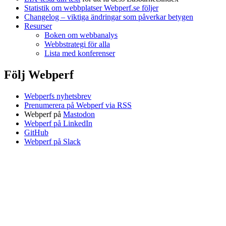
Statistik om webbplatser Webperf.se följer
Changelog – viktiga ändringar som påverkar betygen
Resurser
Boken om webbanalys
Webbstrategi för alla
Lista med konferenser
Följ Webperf
Webperfs nyhetsbrev
Prenumerera på Webperf via RSS
Webperf på
Mastodon
Webperf på LinkedIn
GitHub
Webperf på Slack