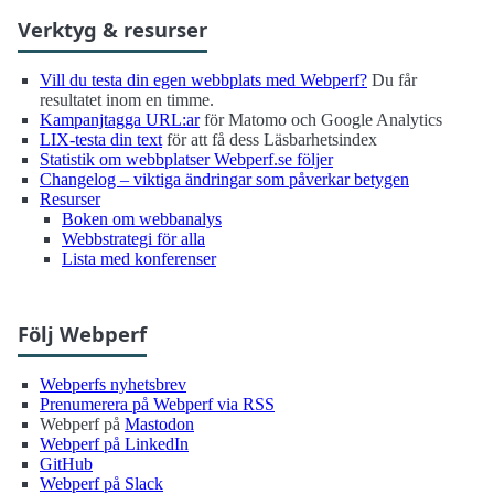
Verktyg & resurser
Vill du testa din egen webbplats med Webperf?
Du får
resultatet inom en timme.
Kampanjtagga URL:ar
för Matomo och Google Analytics
LIX-testa din text
för att få dess Läsbarhetsindex
Statistik om webbplatser Webperf.se följer
Changelog – viktiga ändringar som påverkar betygen
Resurser
Boken om webbanalys
Webbstrategi för alla
Lista med konferenser
Följ Webperf
Webperfs nyhetsbrev
Prenumerera på Webperf via RSS
Webperf på
Mastodon
Webperf på LinkedIn
GitHub
Webperf på Slack