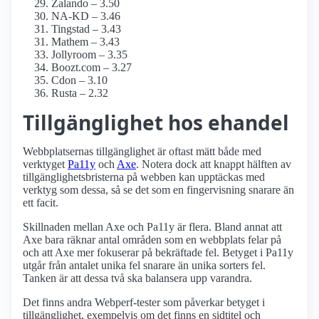
Zalando – 3.50
NA-KD – 3.46
Tingstad – 3.43
Mathem – 3.43
Jollyroom – 3.35
Boozt.com – 3.27
Cdon – 3.10
Rusta – 2.32
Tillgänglighet hos ehandel
Webbplatsernas tillgänglighet är oftast mätt både med
verktyget
Pa11y
och
Axe
. Notera dock att knappt hälften av
tillgänglighetsbristerna på webben kan upptäckas med
verktyg som dessa, så se det som en fingervisning snarare än
ett facit.
Skillnaden mellan Axe och Pa11y är flera. Bland annat att
Axe bara räknar antal områden som en webbplats felar på
och att Axe mer fokuserar på bekräftade fel. Betyget i Pa11y
utgår från antalet unika fel snarare än unika sorters fel.
Tanken är att dessa två ska balansera upp varandra.
Det finns andra Webperf-tester som påverkar betyget i
tillgänglighet, exempelvis om det finns en sidtitel och