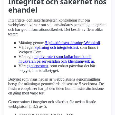
Integritet och säkerhet hos
ehandel
Integritets- och säkerhetstesten kontrollerar hur bra
webbplatsen värnar om sina användares personliga integritet
och har god informations­säkerhet. Det består av flera olika
tester:
Mätning genom
5 juli-stiftelsens lösning Webbkoll
Vårt eget
Spårning och integritetstest
, som finns i
Webperf Core.
Vårt eget
mjukvarutest som kollar hur aktuell
mjukvaran på serversidan och klient­ramverk är
.
Vårt
eget eposttest
, som enbart påverkar det här
betyget, inte totalbetyget.
Betyget som visas nedan är webbplatsens genomsnittliga
betyg för mätningar genomförda de senaste 5 veckorna. De
flesta webbplatser har på den tiden hunnit testas åtminstone
en gång med varje test.
Genomsnittet i integritet och säkerhet för nedan listade
webbplatser är 3.5 av 5.