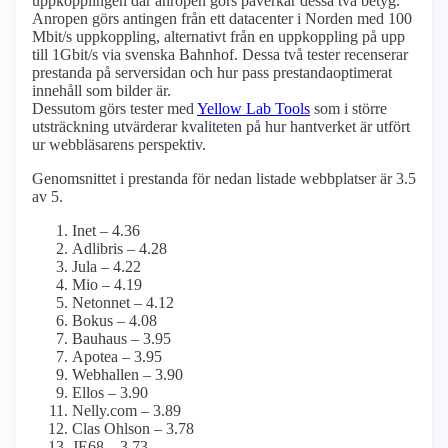
uppkopplingen där anropen görs påverkar dessa två betyg.
Anropen görs antingen från ett datacenter i Norden med 100
Mbit/s uppkoppling, alternativt från en uppkoppling på upp
till 1Gbit/s via svenska Bahnhof. Dessa två tester recenserar
prestanda på serversidan och hur pass prestanda­optimerat
innehåll som bilder är.
Dessutom görs tester med
Yellow Lab Tools
som i större
utsträckning utvärderar kvaliteten på hur hantverket är utfört
ur webbläsarens perspektiv.
Genomsnittet i prestanda för nedan listade webbplatser är 3.5
av 5.
Inet – 4.36
Adlibris – 4.28
Jula – 4.22
Mio – 4.19
Netonnet – 4.12
Bokus – 4.08
Bauhaus – 3.95
Apotea – 3.95
Webhallen – 3.90
Ellos – 3.90
Nelly.com – 3.89
Clas Ohlson – 3.78
JE68 – 3.73