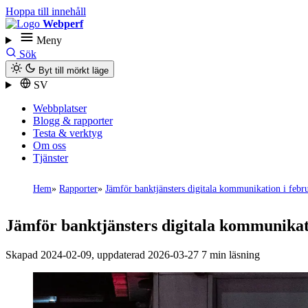
Hoppa till innehåll
Webperf
Meny
Sök
Byt till mörkt läge
SV
Webbplatser
Blogg & rapporter
Testa & verktyg
Om oss
Tjänster
Hem
Rapporter
Jämför bank­tjänsters digitala kommunikation i febru
Jämför bank­tjänsters digitala kommunikat
Skapad
2024-02-09
, uppdaterad
2026-03-27
7 min läsning