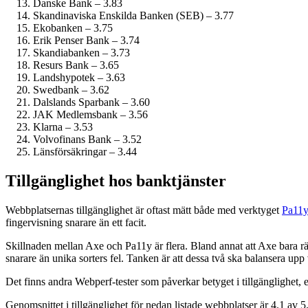
Danske Bank – 3.83
Skandinaviska Enskilda Banken (SEB) – 3.77
Ekobanken – 3.75
Erik Penser Bank – 3.74
Skandiabanken – 3.73
Resurs Bank – 3.65
Landshypotek – 3.63
Swedbank – 3.62
Dalslands Sparbank – 3.60
JAK Medlemsbank – 3.56
Klarna – 3.53
Volvofinans Bank – 3.52
Länsförsäkringar – 3.44
Tillgänglighet hos banktjänster
Webbplatsernas tillgänglighet är oftast mätt både med verktyget
Pa11
fingervisning snarare än ett facit.
Skillnaden mellan Axe och Pa11y är flera. Bland annat att Axe bara rä
snarare än unika sorters fel. Tanken är att dessa två ska balansera upp
Det finns andra Webperf-tester som påverkar betyget i tillgänglighet,
Genomsnittet i tillgänglighet för nedan listade webbplatser är 4.1 av 5