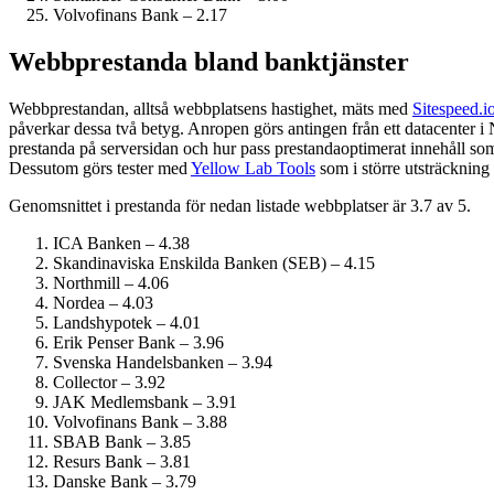
Volvofinans Bank – 2.17
Webbprestanda bland banktjänster
Webbprestandan, alltså webbplatsens hastighet, mäts med
Sitespeed.i
påverkar dessa två betyg. Anropen görs antingen från ett datacenter i
prestanda på serversidan och hur pass prestanda­optimerat innehåll som
Dessutom görs tester med
Yellow Lab Tools
som i större utsträckning 
Genomsnittet i prestanda för nedan listade webbplatser är 3.7 av 5.
ICA Banken – 4.38
Skandinaviska Enskilda Banken (SEB) – 4.15
Northmill – 4.06
Nordea – 4.03
Landshypotek – 4.01
Erik Penser Bank – 3.96
Svenska Handelsbanken – 3.94
Collector – 3.92
JAK Medlemsbank – 3.91
Volvofinans Bank – 3.88
SBAB Bank – 3.85
Resurs Bank – 3.81
Danske Bank – 3.79