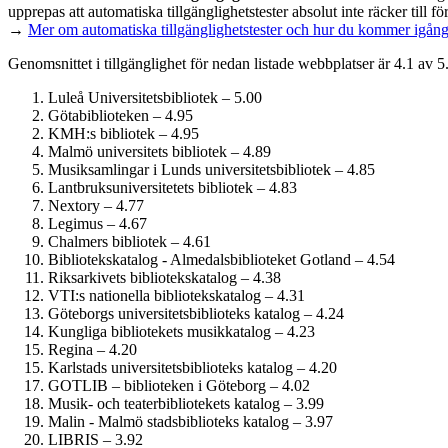
upprepas att automatiska tillgänglighets­tester absolut inte räcker till
→
Mer om automatiska tillgänglighets­tester och hur du kommer igå
Genomsnittet i tillgänglighet för nedan listade webbplatser är 4.1 av 5
Luleå Universitetsbibliotek – 5.00
Götabiblioteken – 4.95
KMH:s bibliotek – 4.95
Malmö universitets bibliotek – 4.89
Musiksamlingar i Lunds universitetsbibliotek – 4.85
Lantbruksuniversitetets bibliotek – 4.83
Nextory – 4.77
Legimus – 4.67
Chalmers bibliotek – 4.61
Bibliotekskatalog - Almedalsbiblioteket Gotland – 4.54
Riksarkivets bibliotekskatalog – 4.38
VTI:s nationella bibliotekskatalog – 4.31
Göteborgs universitetsbiblioteks katalog – 4.24
Kungliga bibliotekets musikkatalog – 4.23
Regina – 4.20
Karlstads universitetsbiblioteks katalog – 4.20
GOTLIB – biblioteken i Göteborg – 4.02
Musik- och teaterbibliotekets katalog – 3.99
Malin - Malmö stadsbiblioteks katalog – 3.97
LIBRIS – 3.92