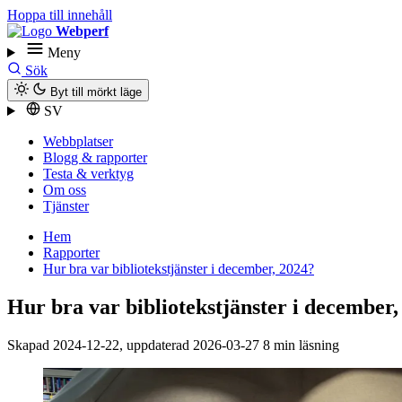
Hoppa till innehåll
Webperf
Meny
Sök
Byt till mörkt läge
SV
Webbplatser
Blogg & rapporter
Testa & verktyg
Om oss
Tjänster
Hem
Rapporter
Hur bra var biblioteks­tjänster i december, 2024?
Hur bra var biblioteks­tjänster i december
Skapad
2024-12-22
, uppdaterad
2026-03-27
8 min läsning