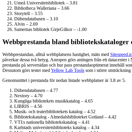
Umeå Universitetsbibliotek – 3.81
Bibliotheca Walleriana – 3.66
Storytell – 3.55
Dübendatabasen – 3.10
Alvin – 2.69
Samernas bibliotek GirjeGilkor – -1.00
Webbprestanda bland bibliotekskataloger 
Webbprestandan, alltså webbplatsens hastighet, mäts med
Sitespeed.i
påverkar dessa två betyg. Anropen görs antingen från ett datacenter i
prestanda på serversidan och hur pass prestanda­optimerat innehåll som
Dessutom görs tester med
Yellow Lab Tools
som i större utsträckning 
Genomsnittet i prestanda för nedan listade webbplatser är 3.8 av 5.
Dübendatabasen – 4.77
Nextory – 4.70
Kungliga bibliotekets musikkatalog – 4.65
LIBRIS – 4.56
Musik- och teaterbibliotekets katalog – 4.52
Bibliotekskatalog - Almedalsbiblioteket Gotland – 4.42
VTI:s nationella bibliotekskatalog – 4.41
Karlstads universitetsbiblioteks katalog – 4.34