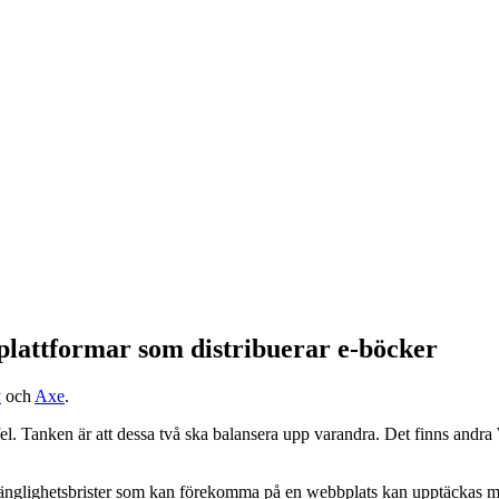
 plattformar som distribuerar e-böcker
y
och
Axe
.
 fel. Tanken är att dessa två ska balansera upp varandra. Det finns andr
gänglighets­brister som kan förekomma på en webbplats kan upptäckas me