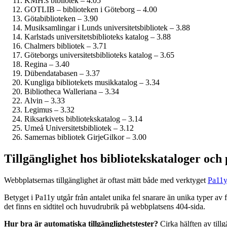
KMH:s bibliotek – 4.05
GOTLIB – biblioteken i Göteborg – 4.00
Götabiblioteken – 3.90
Musiksamlingar i Lunds universitetsbibliotek – 3.88
Karlstads universitetsbiblioteks katalog – 3.88
Chalmers bibliotek – 3.71
Göteborgs universitetsbiblioteks katalog – 3.65
Regina – 3.40
Dübendatabasen – 3.37
Kungliga bibliotekets musikkatalog – 3.34
Bibliotheca Walleriana – 3.34
Alvin – 3.33
Legimus – 3.32
Riksarkivets bibliotekskatalog – 3.14
Umeå Universitetsbibliotek – 3.12
Samernas bibliotek GirjeGilkor – 3.00
Tillgänglighet hos bibliotekskataloger och
Webbplatsernas tillgänglighet är oftast mätt både med verktyget
Pa11
Betyget i Pa11y utgår från antalet unika fel snarare än unika typer av
det finns en sidtitel och huvudrubrik på webbplatsens 404-sida.
Hur bra är automatiska tillgänglighets­tester?
Cirka hälften av till