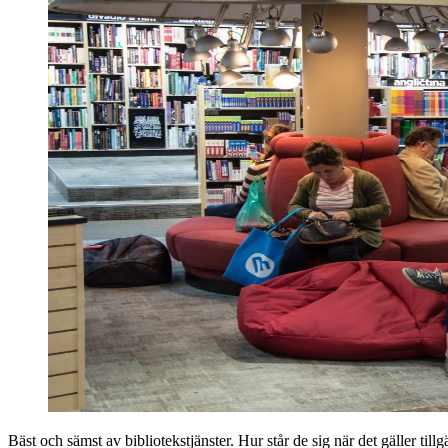
Bäst och sämst av biblioteks­tjänster. Hur står de sig när det gäller ti