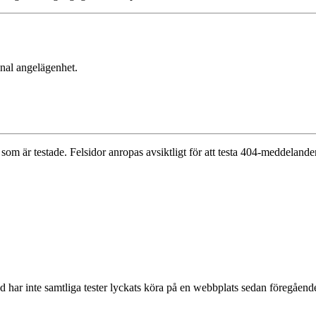
onal angelägenhet.
 som är testade. Felsidor anropas avsiktligt för att testa 404-meddelanden,
nd har inte samtliga tester lyckats köra på en webbplats sedan föregåen