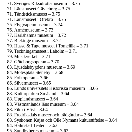
Sveriges Riksidrottsmuseum – 3.75
Länsmuseet Gävleborg – 3.75
Tändsticks­museet – 3.75
Länsmuseet i Örebro – 3.75
Flygvapen­museum – 3.74
Armé­museum – 3.73
Karlshamns museum – 3.72
Blekinge museum – 3.72
Hasse & Tage museet i Tomelilla – 3.71
Teckningsmuseet i Laholm – 3.71
Musikverket – 3.71
Göteborgs­operan – 3.70
Ljusdals­bygdens museum – 3.69
Mötesplats Steneby – 3.68
Folkoperan – 3.66
Silvermuseet – 3.65
Lunds universitets Historiska museum – 3.65
Kulturparken Småland – 3.64
Upplands­museet – 3.64
Västmanlands läns museum – 3.64
Film i Väst – 3.64
Fredriksdals museer och trädgårdar – 3.64
Syskonen Kajsa och Olle Nymans kulturstiftelse – 3.64
Halmstad Teater – 3.63
Sundbybergs museum – 3.62