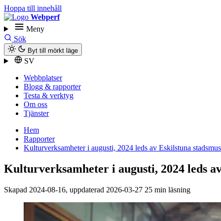
Hoppa till innehåll
Webperf
Meny
Sök
Byt till mörkt läge
SV
Webbplatser
Blogg & rapporter
Testa & verktyg
Om oss
Tjänster
Hem
Rapporter
Kultur­verksamheter i augusti, 2024 leds av Eskilstuna stadsm
Kultur­verksamheter i augusti, 2024 leds 
Skapad
2024-08-16
, uppdaterad
2026-03-27
25 min läsning