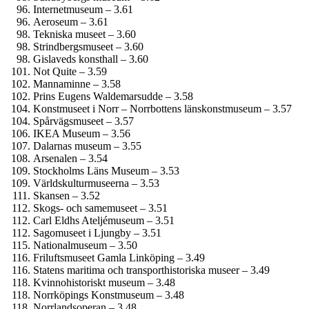
Internet­museum – 3.61
Aeroseum – 3.61
Tekniska museet – 3.60
Strindbergs­museet – 3.60
Gislaveds konsthall – 3.60
Not Quite – 3.59
Mannaminne – 3.58
Prins Eugens Waldemarsudde – 3.58
Konstmuseet i Norr – Norrbottens länskonst­museum – 3.57
Spårvägsmuseet – 3.57
IKEA Museum – 3.56
Dalarnas museum – 3.55
Arsenalen – 3.54
Stockholms Läns Museum – 3.53
Världskultur­museerna – 3.53
Skansen – 3.52
Skogs- och samemuseet – 3.51
Carl Eldhs Ateljémuseum – 3.51
Sagomuseet i Ljungby – 3.51
National­museum – 3.50
Frilufts­museet Gamla Linköping – 3.49
Statens maritima och transporthistoriska museer – 3.49
Kvinnohistoriskt museum – 3.48
Norrköpings Konstmuseum – 3.48
Norrlandsoperan – 3.48