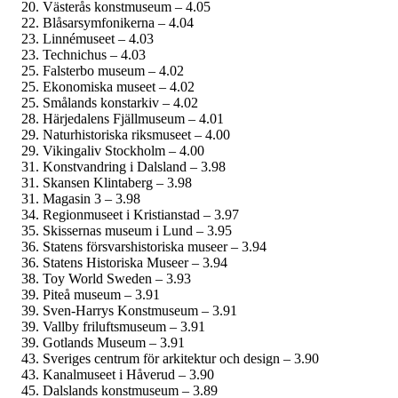
Västerås konstmuseum – 4.05
Blåsar­symfonikerna – 4.04
Linnémuseet – 4.03
Technichus – 4.03
Falsterbo museum – 4.02
Ekonomiska museet – 4.02
Smålands konstarkiv – 4.02
Härjedalens Fjällmuseum – 4.01
Naturhistoriska riksmuseet – 4.00
Vikingaliv Stockholm – 4.00
Konstvandring i Dalsland – 3.98
Skansen Klintaberg – 3.98
Magasin 3 – 3.98
Regionmuseet i Kristianstad – 3.97
Skissernas museum i Lund – 3.95
Statens försvars­historiska museer – 3.94
Statens Historiska Museer – 3.94
Toy World Sweden – 3.93
Piteå museum – 3.91
Sven-Harrys Konstmuseum – 3.91
Vallby friluftsmuseum – 3.91
Gotlands Museum – 3.91
Sveriges centrum för arkitektur och design – 3.90
Kanalmuseet i Håverud – 3.90
Dalslands konstmuseum – 3.89