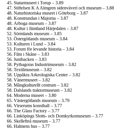
Statarmuseet i Torup – 3.89
Stiftelsen K A Almgren sidenväveri och museum – 3.88
Naturhistoriska museet i Göteborg – 3.87
Konstrundan i Majorna – 3.87
Arboga museum – 3.87
Kultur i Jämtland Härjedalen – 3.87
Sörmlands museum – 3.85
Östergötlands museum – 3.84
Kulturen i Lund – 3.84
Forum för levande historia – 3.84
Film i Skåne – 3.83
Junibacken – 3.83
Pythagoras Industrimuseum – 3.82
Textilmuseum – 3.82
Uppåkra Arkeologiska Center – 3.82
Vänermuseet – 3.82
Mångkulturellt centrum – 3.82
Dalslands traktormuseum – 3.82
Moderna museet – 3.80
Västergötlands museum – 3.79
Virserums konsthall – 3.77
The Glass Factory – 3.77
Linköpings Slotts- och Domkyrko­museum – 3.77
Skellefteå museum – 3.77
Halmens hus – 3.77