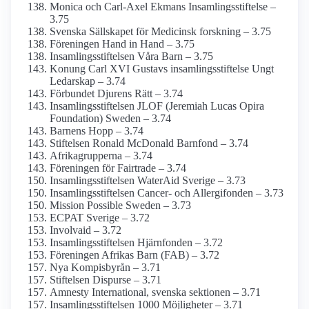
Monica och Carl-Axel Ekmans Insamlings­stiftelse –
3.75
Svenska Sällskapet för Medicinsk forskning – 3.75
Föreningen Hand in Hand – 3.75
Insamlings­stiftelsen Våra Barn – 3.75
Konung Carl XVI Gustavs insamlings­stiftelse Ungt
Ledarskap – 3.74
Förbundet Djurens Rätt – 3.74
Insamlings­stiftelsen JLOF (Jeremiah Lucas Opira
Foundation) Sweden – 3.74
Barnens Hopp – 3.74
Stiftelsen Ronald McDonald Barnfond – 3.74
Afrikagrupperna – 3.74
Föreningen för Fairtrade – 3.74
Insamlings­stiftelsen WaterAid Sverige – 3.73
Insamlings­stiftelsen Cancer- och Allergifonden – 3.73
Mission Possible Sweden – 3.73
ECPAT Sverige – 3.72
Involvaid – 3.72
Insamlings­stiftelsen Hjärnfonden – 3.72
Föreningen Afrikas Barn (FAB) – 3.72
Nya Kompisbyrån – 3.71
Stiftelsen Dispurse – 3.71
Amnesty International, svenska sektionen – 3.71
Insamlingsstiftelsen 1000 Möjligheter – 3.71