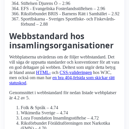
Stiftelsen Djurens Ö – 2.96
EFS - Evangeliska Fosterlands­stiftelsen – 2.96
Riksförbundet BRIS - Barnens Rätt i Samhället – 2.92
Sportfiskarna - Sveriges Sportfiske- och Fiskevårds­
förbund – 2.88
Webbstandard hos
insamlings­organisationer
Webbplatserna utvärderas om de följer webbstandard. Det
vill säga de uppsatta standarder och konventioner för att vara
en god deltagare på webben. Deltest som utgör detta betyg
är bland annat
HTML-
och
CSS-valideringen
hos W3C,
men också om man har
en bra 404-felsida som skickar rätt
statuskod
.
Genomsnittet i webbstandard för nedan listade webbplatser
är 4.2 av 5.
Folk & Språk – 4.74
Wikimedia Sverige – 4.74
Loza Foundation Insamlings­stiftelse – 4.72
Riksförbundet Föräldra­föreningen mot Narkotika
(FMN) – 4.70