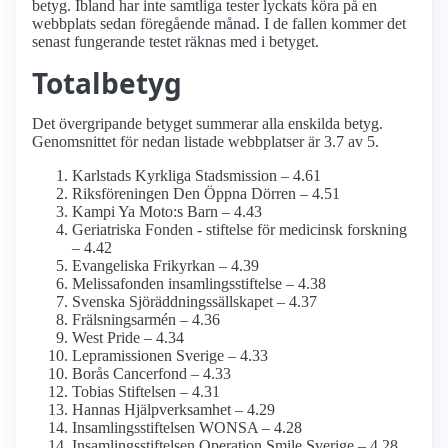
betyg. Ibland har inte samtliga tester lyckats köra på en
webbplats sedan föregående månad. I de fallen kommer det
senast fungerande testet räknas med i betyget.
Totalbetyg
Det övergripande betyget summerar alla enskilda betyg.
Genomsnittet för nedan listade webbplatser är 3.7 av 5.
Karlstads Kyrkliga Stadsmission – 4.61
Riksföreningen Den Öppna Dörren – 4.51
Kampi Ya Moto:s Barn – 4.43
Geriatriska Fonden - stiftelse för medicinsk forskning
– 4.42
Evangeliska Frikyrkan – 4.39
Melissafonden insamlings­stiftelse – 4.38
Svenska Sjöräddnings­sällskapet – 4.37
Frälsningsarmén – 4.36
West Pride – 4.34
Lepramissionen Sverige – 4.33
Borås Cancerfond – 4.33
Tobias Stiftelsen – 4.31
Hannas Hjälp­verksamhet – 4.29
Insamlings­stiftelsen WONSA – 4.28
Insamlings­stiftelsen Operation Smile Sverige – 4.28