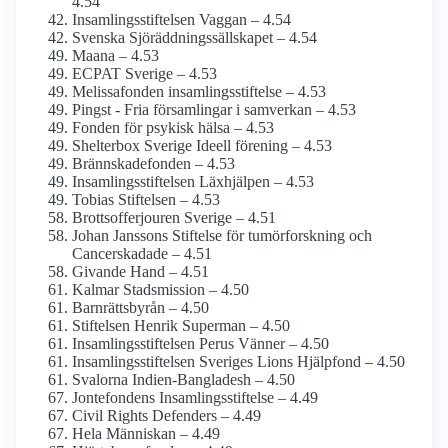
4.54
Insamlings­stiftelsen Vaggan – 4.54
Svenska Sjöräddnings­sällskapet – 4.54
Maana – 4.53
ECPAT Sverige – 4.53
Melissafonden insamlings­stiftelse – 4.53
Pingst - Fria församlingar i samverkan – 4.53
Fonden för psykisk hälsa – 4.53
Shelterbox Sverige Ideell förening – 4.53
Brännskadefonden – 4.53
Insamlings­stiftelsen Läxhjälpen – 4.53
Tobias Stiftelsen – 4.53
Brottsoffer­jouren Sverige – 4.51
Johan Janssons Stiftelse för tumör­forskning och
Cancer­skadade – 4.51
Givande Hand – 4.51
Kalmar Stads­mission – 4.50
Barnrättsbyrån – 4.50
Stiftelsen Henrik Superman – 4.50
Insamlings­stiftelsen Perus Vänner – 4.50
Insamlings­stiftelsen Sveriges Lions Hjälpfond – 4.50
Svalorna Indien-Bangladesh – 4.50
Jontefondens Insamlings­stiftelse – 4.49
Civil Rights Defenders – 4.49
Hela Människan – 4.49