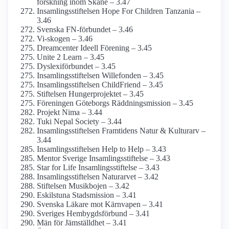
forskning inom Skåne – 3.47
Insamlings­stiftelsen Hope For Children Tanzania –
3.46
Svenska FN-förbundet – 3.46
Vi-skogen – 3.46
Dreamcenter Ideell Förening – 3.45
Unite 2 Learn – 3.45
Dyslexi­förbundet – 3.45
Insamlings­stiftelsen Willefonden – 3.45
Insamlings­stiftelsen ChildFriend – 3.45
Stiftelsen Hungerprojektet – 3.45
Föreningen Göteborgs Räddnings­mission – 3.45
Projekt Nima – 3.44
Tuki Nepal Society – 3.44
Insamlingsstiftelsen Framtidens Natur & Kulturarv –
3.44
Insamlings­stiftelsen Help to Help – 3.43
Mentor Sverige Insamlings­stiftelse – 3.43
Star for Life Insamlings­stiftelse – 3.43
Insamlings­stiftelsen Naturarvet – 3.42
Stiftelsen Musikbojen – 3.42
Eskilstuna Stadsmission – 3.41
Svenska Läkare mot Kärnvapen – 3.41
Sveriges Hembygds­förbund – 3.41
Män för Jämställdhet – 3.41