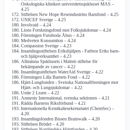
Onkologiska kliniken universitets­sjukhuset MAS –
4.25
Stiftelsen New Hope Rese­industrins Barnfond – 4.25
UNICEF Sverige – 4.25
Involvaid – 4.24
Lions Forsknings­fond mot Folksjukdomar – 4.24
Föreningen Furuboda Åhus – 4.24
Medveten Konsumtion – 4.24
Compassion Sverige – 4.23
Insamlings­stiftelsen Erikshjälpen - Farbror Eriks barn-
och hjälpverksamhet – 4.23
Allmänna Sjukhusets i Malmö stiftelse för
bekämpande av cancer – 4.22
Insamlings­stiftelsen WaterAid Sverige – 4.22
Föreningen Lilla Barnets Fond – 4.22
Hjärt-Lungfonden - Svenska National­föreningen mot
Hjärt- och Lung­sjukdomar – 4.22
Unite 2 Learn – 4.22
Amnesty International, svenska sektionen – 4.21
Rädda Barnens Riksförbund – 4.21
Internationella Kemikalie­sekretariatet (ChemSec) –
4.20
Insamlings­fonden Bissen Brainwalk – 4.20
Stiftelsen Brödet – 4.20
Stiftelsen Norrländska Hjärtfonden – 4.20