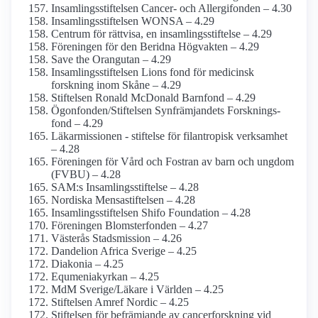
Insamlings­stiftelsen Cancer- och Allergifonden – 4.30
Insamlings­stiftelsen WONSA – 4.29
Centrum för rättvisa, en insamlings­stiftelse – 4.29
Föreningen för den Beridna Högvakten – 4.29
Save the Orangutan – 4.29
Insamlingsstiftelsen Lions fond för medicinsk
forskning inom Skåne – 4.29
Stiftelsen Ronald McDonald Barnfond – 4.29
Ögonfonden/­Stiftelsen Synfrämjandets Forsknings­
fond – 4.29
Läkarmissionen - stiftelse för filantropisk verksamhet
– 4.28
Föreningen för Vård och Fostran av barn och ungdom
(FVBU) – 4.28
SAM:s Insamlings­stiftelse – 4.28
Nordiska Mensastiftelsen – 4.28
Insamlings­stiftelsen Shifo Foundation – 4.28
Föreningen Blomster­fonden – 4.27
Västerås Stadsmission – 4.26
Dandelion Africa Sverige – 4.25
Diakonia – 4.25
Equmenia­kyrkan – 4.25
MdM Sverige/Läkare i Världen – 4.25
Stiftelsen Amref Nordic – 4.25
Stiftelsen för befrämjande av cancerforskning vid