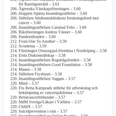
för Barnögon­vård – 3.61
Ågrenska Vänskapsföreningen – 3.60
Hoppets Stjärna Insamlings­stiftelse – 3.60
Stiftelsen Jubileums­klinikens forsknings­fond mot
cancer – 3.60
Insamlings­stiftelsen Caminul Felix – 3.60
Riksföreningen Jordens Vänner – 3.60
Pandemifonden – 3.60
From One To Another – 3.59
Scouterna – 3.59
Föreningen Omsorgsjul-Hemlösa i Norrköping – 3.58
Ersta Diakonisällskap – 3.58
Insamlings­stiftelsen Regnbågs­fonden – 3.58
Insamlings­stiftelsen Good Foundation – 3.58
Maana – 3.58
Stiftelsen Fryshuset – 3.58
Insamlings­stiftelsen Vaggan – 3.57
Mind – 3.57
Fru Berta Kamprads stiftelse för utforskning och
bekämpning av cancersjukdomar – 3.57
Bröstcancer­förbundet – 3.57
MdM Sverige/Läkare i Världen – 3.57
ChildX – 3.57
Suicidprevention i väst – 3.57
Insamlings­stiftelsen Oxfam Sverige – 3.56