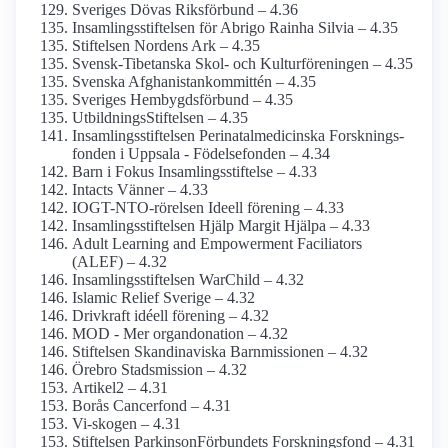
Sveriges Dövas Riksförbund – 4.36
Insamlings­stiftelsen för Abrigo Rainha Silvia – 4.35
Stiftelsen Nordens Ark – 4.35
Svensk-Tibetanska Skol- och Kulturföreningen – 4.35
Svenska Afghanistan­kommittén – 4.35
Sveriges Hembygds­förbund – 4.35
UtbildningsStiftelsen – 4.35
Insamlings­stiftelsen Perinatal­medicinska Forsknings­
fonden i Uppsala - Födelsefonden – 4.34
Barn i Fokus Insamlings­stiftelse – 4.33
Intacts Vänner – 4.33
IOGT-NTO-rörelsen Ideell förening – 4.33
Insamlings­stiftelsen Hjälp Margit Hjälpa – 4.33
Adult Learning and Empowerment Faciliators
(ALEF) – 4.32
Insamlings­stiftelsen WarChild – 4.32
Islamic Relief Sverige – 4.32
Drivkraft idéell förening – 4.32
MOD - Mer organ­donation – 4.32
Stiftelsen Skandinaviska Barnmissionen – 4.32
Örebro Stadsmission – 4.32
Artikel2 – 4.31
Borås Cancerfond – 4.31
Vi-skogen – 4.31
Stiftelsen Parkinson­Förbundets Forskningsfond – 4.31