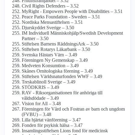
Frilufts­främjandet – 3.52
Civil Rights Defenders – 3.52
MyRight - Empowers People with Disabilities – 3.51
Peace Parks Foundation - Sweden – 3.51
Nordiska Mensastiftelsen – 3.51
Djurskyddet Sverige – 3.50
IM Individuell Människohjälp/­Swedish Development
Partner – 3.50
Stiftelsen Barnens RäddningsArk – 3.50
Stiftelsen Rotarys Läkarbank – 3.50
Svenska Hästars Värn – 3.49
Föreningen Ny Gemenskap – 3.49
Medveten Konsumtion – 3.49
Skånes Ornitologiska förening – 3.49
Stiftelsen Världsnaturfonden WWF – 3.49
Treskablinoll Sverige – 3.49
STÖDKRIS – 3.49
RAV - Riksorganisationen för anhöriga till
våldsdödade – 3.49
Vision for All – 3.48
Föreningen för Vård och Fostran av barn och ungdom
(FVBU) – 3.48
Lilla hjärtat vänförening – 3.47
Fonden för psykisk hälsa – 3.47
Insamlingsstiftelsen Lions fond för medicinsk