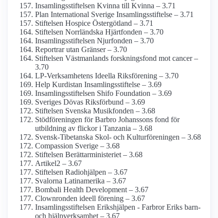
Insamlings­stiftelsen Kvinna till Kvinna – 3.71
Plan International Sverige Insamlings­stiftelse – 3.71
Stiftelsen Hospice Östergötland – 3.71
Stiftelsen Norrländska Hjärtfonden – 3.70
Insamlings­stiftelsen Njurfonden – 3.70
Reportrar utan Gränser – 3.70
Stiftelsen Västmanlands forskningsfond mot cancer –
3.70
LP-Verksamhetens Ideella Riksförening – 3.70
Help Kurdistan Insamlings­stiftelse – 3.69
Insamlings­stiftelsen Shifo Foundation – 3.69
Sveriges Dövas Riksförbund – 3.69
Stiftelsen Svenska Musikfonden – 3.68
Stödföreningen för Barbro Johanssons fond för
utbildning av flickor i Tanzania – 3.68
Svensk-Tibetanska Skol- och Kulturföreningen – 3.68
Compassion Sverige – 3.68
Stiftelsen Berättar­ministeriet – 3.68
Artikel2 – 3.67
Stiftelsen Radiohjälpen – 3.67
Svalorna Latinamerika – 3.67
Bombali Health Development – 3.67
Clownronden ideell förening – 3.67
Insamlings­stiftelsen Erikshjälpen - Farbror Eriks barn-
och hjälpverksamhet – 3.67