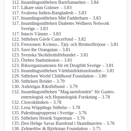
Insamlings­stiftelsen BarnSamariten – 3.84
Läkare utan Gränser – 3.83
Svalorna Indien-Bangladesh – 3.83
Insamlings­stiftelsen Mitt Fadderbarn – 3.83
Insamlings­stiftelsen Diabetes Wellness Network
Sverige – 3.83
Intacts Vänner – 3.83
Stiftelsen Gävle Cancerfond – 3.82
Freezonen: Kvinno-, Tjej- och Brottsofferjour – 3.81
Save the Orangutan – 3.81
Svenska Skolidrotts­förbundet – 3.81
Örebro Stadsmission – 3.81
Riks­organisationen för ett Drogfritt Sverige – 3.81
Insamlings­stiftelsen Världsinfektions­fonden – 3.81
Stiftelsen World Childhood Foundation – 3.80
Stiftelsen Brödet – 3.79
Anhörigas Riksförbund – 3.79
Insamlings­stiftelsen "Mag-tarmfonden" för Gastro­
enterologisk och Hepatologisk Forskning – 3.78
Clownkliniken – 3.78
Lena Wäpplings Stiftelse – 3.78
Palestina­grupperna i Sverige – 3.76
Stiftelsen Henrik Superman – 3.76
Den Helige Savas Barnfond i Skandinavien – 3.76
Zelmerlöw & Björkman Foundation – 3.75