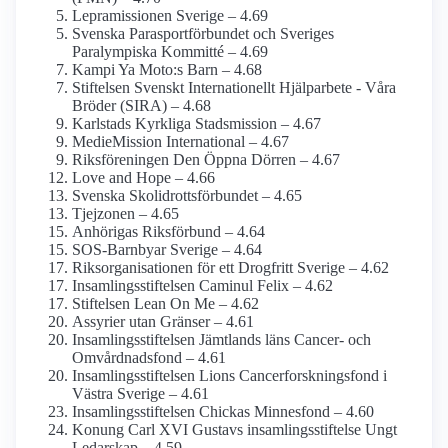
Lepramissionen Sverige – 4.69
Svenska Parasportförbundet och Sveriges
Paralympiska Kommitté – 4.69
Kampi Ya Moto:s Barn – 4.68
Stiftelsen Svenskt Internationellt Hjälparbete - Våra
Bröder (SIRA) – 4.68
Karlstads Kyrkliga Stadsmission – 4.67
MedieMission International – 4.67
Riksföreningen Den Öppna Dörren – 4.67
Love and Hope – 4.66
Svenska Skolidrotts­förbundet – 4.65
Tjejzonen – 4.65
Anhörigas Riksförbund – 4.64
SOS-Barnbyar Sverige – 4.64
Riks­organisationen för ett Drogfritt Sverige – 4.62
Insamlings­stiftelsen Caminul Felix – 4.62
Stiftelsen Lean On Me – 4.62
Assyrier utan Gränser – 4.61
Insamlings­stiftelsen Jämtlands läns Cancer- och
Omvårdnads­fond – 4.61
Insamlings­stiftelsen Lions Cancerforsknings­fond i
Västra Sverige – 4.61
Insamlings­stiftelsen Chickas Minnesfond – 4.60
Konung Carl XVI Gustavs insamlings­stiftelse Ungt
Ledarskap – 4.59