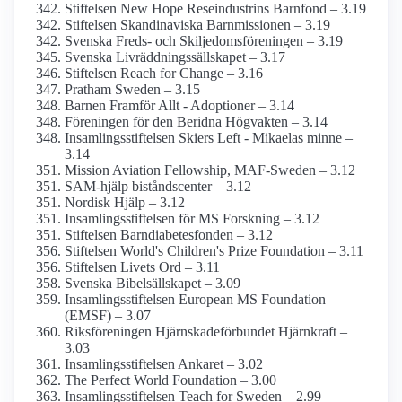
Stiftelsen New Hope Rese­industrins Barnfond – 3.19
Stiftelsen Skandinaviska Barnmissionen – 3.19
Svenska Freds- och Skiljedoms­föreningen – 3.19
Svenska Livräddningssällskapet – 3.17
Stiftelsen Reach for Change – 3.16
Pratham Sweden – 3.15
Barnen Framför Allt - Adoptioner – 3.14
Föreningen för den Beridna Högvakten – 3.14
Insamlings­stiftelsen Skiers Left - Mikaelas minne –
3.14
Mission Aviation Fellowship, MAF-Sweden – 3.12
SAM-hjälp biståndscenter – 3.12
Nordisk Hjälp – 3.12
Insamlings­stiftelsen för MS Forskning – 3.12
Stiftelsen Barndiabetes­fonden – 3.12
Stiftelsen World's Children's Prize Foundation – 3.11
Stiftelsen Livets Ord – 3.11
Svenska Bibelsällskapet – 3.09
Insamlings­stiftelsen European MS Foundation
(EMSF) – 3.07
Riksföreningen Hjärnskade­förbundet Hjärnkraft –
3.03
Insamlings­stiftelsen Ankaret – 3.02
The Perfect World Foundation – 3.00
Insamlings­stiftelsen Teach for Sweden – 2.99