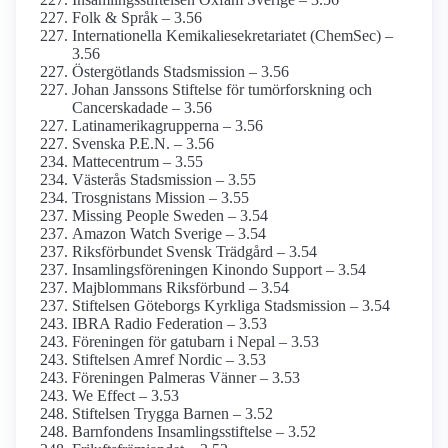
Folk & Språk – 3.56
Internationella Kemikalie­sekretariatet (ChemSec) –
3.56
Östergötlands Stadsmission – 3.56
Johan Janssons Stiftelse för tumör­forskning och
Cancer­skadade – 3.56
Latinamerika­grupperna – 3.56
Svenska P.E.N. – 3.56
Mattecentrum – 3.55
Västerås Stadsmission – 3.55
Trosgnistans Mission – 3.55
Missing People Sweden – 3.54
Amazon Watch Sverige – 3.54
Riksförbundet Svensk Trädgård – 3.54
Insamlings­föreningen Kinondo Support – 3.54
Majblommans Riksförbund – 3.54
Stiftelsen Göteborgs Kyrkliga Stads­mission – 3.54
IBRA Radio Federation – 3.53
Föreningen för gatubarn i Nepal – 3.53
Stiftelsen Amref Nordic – 3.53
Föreningen Palmeras Vänner – 3.53
We Effect – 3.53
Stiftelsen Trygga Barnen – 3.52
Barnfondens Insamlings­stiftelse – 3.52