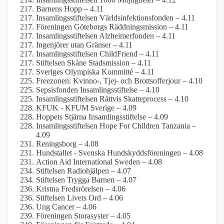
Barnens Hopp – 4.11
Insamlings­stiftelsen Världsinfektions­fonden – 4.11
Föreningen Göteborgs Räddnings­mission – 4.11
Insamlings­stiftelsen Alzheimer­fonden – 4.11
Ingenjörer utan Gränser – 4.11
Insamlings­stiftelsen ChildFriend – 4.11
Stiftelsen Skåne Stadsmission – 4.11
Sveriges Olympiska Kommitté – 4.11
Freezonen: Kvinno-, Tjej- och Brottsofferjour – 4.10
Sepsisfonden Insamlings­stiftelse – 4.10
Insamlings­stiftelsen Rättvis Skatteprocess – 4.10
KFUK - KFUM Sverige – 4.09
Hoppets Stjärna Insamlings­stiftelse – 4.09
Insamlings­stiftelsen Hope For Children Tanzania –
4.09
Reningsborg – 4.08
Hundstallet - Svenska Hundskydds­föreningen – 4.08
Action Aid International Sweden – 4.08
Stiftelsen Radiohjälpen – 4.07
Stiftelsen Trygga Barnen – 4.07
Kristna Fredsrörelsen – 4.06
Stiftelsen Livets Ord – 4.06
Ung Cancer – 4.06
Föreningen Storasyster – 4.05