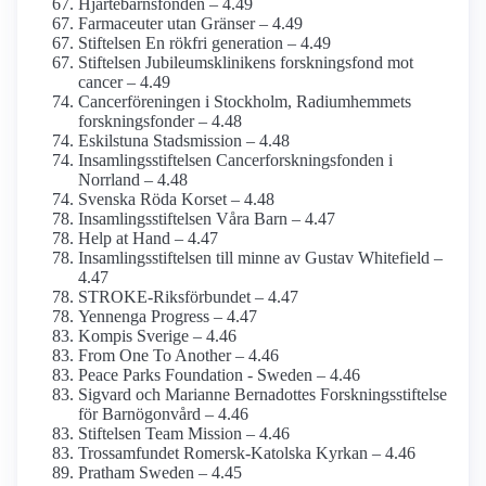
Hjärtebarns­fonden – 4.49
Farmaceuter utan Gränser – 4.49
Stiftelsen En rökfri generation – 4.49
Stiftelsen Jubileums­klinikens forsknings­fond mot
cancer – 4.49
Cancer­föreningen i Stockholm, Radium­hemmets
forsknings­fonder – 4.48
Eskilstuna Stadsmission – 4.48
Insamlings­stiftelsen Cancerforsknings­fonden i
Norrland – 4.48
Svenska Röda Korset – 4.48
Insamlings­stiftelsen Våra Barn – 4.47
Help at Hand – 4.47
Insamlings­stiftelsen till minne av Gustav Whitefield –
4.47
STROKE-Riksförbundet – 4.47
Yennenga Progress – 4.47
Kompis Sverige – 4.46
From One To Another – 4.46
Peace Parks Foundation - Sweden – 4.46
Sigvard och Marianne Bernadottes Forskningss­tiftelse
för Barnögon­vård – 4.46
Stiftelsen Team Mission – 4.46
Trossamfundet Romersk-Katolska Kyrkan – 4.46
Pratham Sweden – 4.45