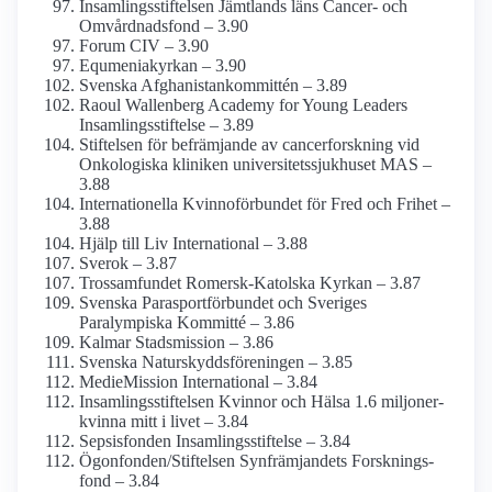
Insamlings­stiftelsen Jämtlands läns Cancer- och
Omvårdnads­fond – 3.90
Forum CIV – 3.90
Equmenia­kyrkan – 3.90
Svenska Afghanistan­kommittén – 3.89
Raoul Wallenberg Academy for Young Leaders
Insamlings­stiftelse – 3.89
Stiftelsen för befrämjande av cancerforskning vid
Onkologiska kliniken universitets­sjukhuset MAS –
3.88
Internationella Kvinnoförbundet för Fred och Frihet –
3.88
Hjälp till Liv International – 3.88
Sverok – 3.87
Trossamfundet Romersk-Katolska Kyrkan – 3.87
Svenska Parasportförbundet och Sveriges
Paralympiska Kommitté – 3.86
Kalmar Stads­mission – 3.86
Svenska Naturskydds­föreningen – 3.85
MedieMission International – 3.84
Insamlings­stiftelsen Kvinnor och Hälsa 1.6 miljoner-
kvinna mitt i livet – 3.84
Sepsisfonden Insamlings­stiftelse – 3.84
Ögonfonden/­Stiftelsen Synfrämjandets Forsknings­
fond – 3.84