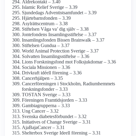
Äldrekontakt – 3.40
Islamic Relief Sverige – 3.39
Sjundedags Adventist­samfundet – 3.39
Hjärtebarns­fonden – 3.39
Asylrättscentrum – 3.38
Stiftelsen Våga va’ dig själv – 3.38
Jontefondens Insamlings­stiftelse – 3.37
Insamlings­fonden Bissen Brainwalk – 3.37
Stiftelsen Gundua – 3.37
World Animal Protection Sverige – 3.37
Solvatten Insamlingsstiftelse – 3.36
Lions Forsknings­fond mot Folksjukdomar – 3.36
Sociala Missionen – 3.36
Drivkraft idéell förening – 3.36
Cancerhjälpen – 3.35
Cancer­föreningen i Stockholm, Radium­hemmets
forsknings­fonder – 3.33
TOSTAN Sverige – 3.33
Föreningen Framtidsjorden – 3.33
Gambiagrupperna – 3.33
Ung Cancer – 3.32
Svenska diabetes­förbundet – 3.32
Initiatives of Change Sverige – 3.31
AjaBajaCancer – 3.31
Shelterbox Sverige Ideell förening – 3.31