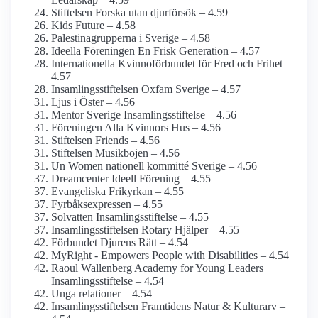
Stiftelsen Forska utan djurförsök – 4.59
Kids Future – 4.58
Palestina­grupperna i Sverige – 4.58
Ideella Föreningen En Frisk Generation – 4.57
Internationella Kvinnoförbundet för Fred och Frihet –
4.57
Insamlings­stiftelsen Oxfam Sverige – 4.57
Ljus i Öster – 4.56
Mentor Sverige Insamlings­stiftelse – 4.56
Föreningen Alla Kvinnors Hus – 4.56
Stiftelsen Friends – 4.56
Stiftelsen Musikbojen – 4.56
Un Women nationell kommitté Sverige – 4.56
Dreamcenter Ideell Förening – 4.55
Evangeliska Frikyrkan – 4.55
Fyrbåks­expressen – 4.55
Solvatten Insamlingsstiftelse – 4.55
Insamlings­stiftelsen Rotary Hjälper – 4.55
Förbundet Djurens Rätt – 4.54
MyRight - Empowers People with Disabilities – 4.54
Raoul Wallenberg Academy for Young Leaders
Insamlings­stiftelse – 4.54
Unga relationer – 4.54
Insamlingsstiftelsen Framtidens Natur & Kulturarv –