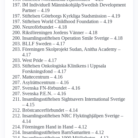
IM Individuell Människohjälp/­Swedish Development
Partner – 4.19
Stiftelsen Göteborgs Kyrkliga Stads­mission – 4.19
Stiftelsen World Childhood Foundation – 4.19
Neuro­förbundet – 4.18
Riksföreningen Jordens Vänner – 4.18
Insamlings­stiftelsen Operation Smile Sverige – 4.18
BLLF Sweden – 4.17
Föreningen Skolprojekt Sudan, Anitha Academy –
4.17
West Pride – 4.17
Stiftelsen Onkologiska Klinikens i Uppsala
Forskningsfond – 4.17
Mattecentrum – 4.16
Asylrättscentrum – 4.16
Svenska FN-förbundet – 4.16
Svenska P.E.N. – 4.16
Insamlings­stiftelsen Sightsavers International Sverige
– 4.15
Bröstcancer­förbundet – 4.14
Insamlings­stiftelsen NRC Flyktinghjälpen Sverige –
4.14
Föreningen Hand in Hand – 4.12
Insamlings­stiftelsen BarnSamariten – 4.12
Insamlingsstiftelsen 1000 Möjligheter – 4.12