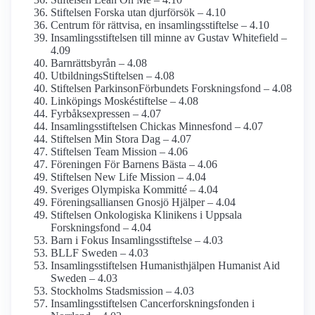
Stiftelsen Forska utan djurförsök – 4.10
Centrum för rättvisa, en insamlings­stiftelse – 4.10
Insamlings­stiftelsen till minne av Gustav Whitefield –
4.09
Barnrättsbyrån – 4.08
UtbildningsStiftelsen – 4.08
Stiftelsen Parkinson­Förbundets Forskningsfond – 4.08
Linköpings Moskéstiftelse – 4.08
Fyrbåks­expressen – 4.07
Insamlings­stiftelsen Chickas Minnesfond – 4.07
Stiftelsen Min Stora Dag – 4.07
Stiftelsen Team Mission – 4.06
Föreningen För Barnens Bästa – 4.06
Stiftelsen New Life Mission – 4.04
Sveriges Olympiska Kommitté – 4.04
Förenings­alliansen Gnosjö Hjälper – 4.04
Stiftelsen Onkologiska Klinikens i Uppsala
Forskningsfond – 4.04
Barn i Fokus Insamlings­stiftelse – 4.03
BLLF Sweden – 4.03
Insamlings­stiftelsen Humanist­hjälpen Humanist Aid
Sweden – 4.03
Stockholms Stadsmission – 4.03
Insamlings­stiftelsen Cancerforsknings­fonden i