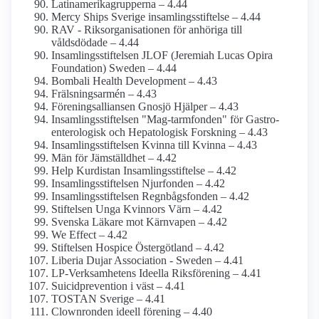
Latinamerika­grupperna – 4.44
Mercy Ships Sverige insamlings­stiftelse – 4.44
RAV - Riksorganisationen för anhöriga till
våldsdödade – 4.44
Insamlings­stiftelsen JLOF (Jeremiah Lucas Opira
Foundation) Sweden – 4.44
Bombali Health Development – 4.43
Frälsningsarmén – 4.43
Förenings­alliansen Gnosjö Hjälper – 4.43
Insamlings­stiftelsen "Mag-tarmfonden" för Gastro­
enterologisk och Hepatologisk Forskning – 4.43
Insamlings­stiftelsen Kvinna till Kvinna – 4.43
Män för Jämställdhet – 4.42
Help Kurdistan Insamlings­stiftelse – 4.42
Insamlings­stiftelsen Njurfonden – 4.42
Insamlings­stiftelsen Regnbågs­fonden – 4.42
Stiftelsen Unga Kvinnors Värn – 4.42
Svenska Läkare mot Kärnvapen – 4.42
We Effect – 4.42
Stiftelsen Hospice Östergötland – 4.42
Liberia Dujar Association - Sweden – 4.41
LP-Verksamhetens Ideella Riksförening – 4.41
Suicidprevention i väst – 4.41
TOSTAN Sverige – 4.41
Clownronden ideell förening – 4.40