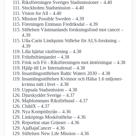
Riksföreningen Sveriges Stadsmissioner – 4.40
Stockholms Stadsmission – 4.40
Vision for All – 4.40
Mission Possible Sweden – 4.39
Föreningen Emmaus Fredriksdal – 4.39
Stiftelsen Västmanlands forskningsfond mot cancer –
4.39
Ulla-Carin Lindquists Stiftelse för ALS-forskning –
4.39
Lilla hjärtat vänförening – 4.38
Frilufts­främjandet – 4.38
Frisk och Fri - Riksföreningen mot ätstörningar – 4.38
Hjälp till Liv International – 4.38
Insamlingsstiftelsen Baltic Waters 2030 – 4.38
Insamlings­stiftelsen Kvinnor och Hälsa 1.6 miljoner-
kvinna mitt i livet – 4.38
Uppsala Stadsmission – 4.38
Djurskyddet Sverige – 4.37
Majblommans Riksförbund – 4.37
ChildX – 4.37
Nya Kompisbyrån – 4.36
Linköpings Moskéstiftelse – 4.36
Reportrar utan Gränser – 4.36
AjaBajaCancer – 4.36
Stiftelsen New Life Mission – 4.36