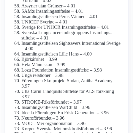
Norrland – 4.02
Assyrier utan Gränser – 4.01
SAM:s Insamlings­stiftelse – 4.01
Insamlings­stiftelsen Perus Vänner – 4.01
UNICEF Sverige – 4.01
Sverige för UNHCR Insamlings­stiftelse – 4.01
Svenska Lungcancerstudie­gruppens Insamlings­
stiftelse – 4.01
Insamlings­stiftelsen Sightsavers International Sverige
– 4.00
Insamlings­stiftelsen Lille Hans – 4.00
Björkåfrihet – 3.99
Hela Människan – 3.99
Loza Foundation Insamlings­stiftelse – 3.98
Unga relationer – 3.98
Föreningen Skolprojekt Sudan, Anitha Academy –
3.97
Ulla-Carin Lindquists Stiftelse för ALS-forskning –
3.97
STROKE-Riksförbundet – 3.97
Insamlings­stiftelsen WarChild – 3.96
Ideella Föreningen En Frisk Generation – 3.96
Neuro­förbundet – 3.96
MOD - Mer organ­donation – 3.96
Korpen Svenska Motionsidrottsförbundet – 3.96