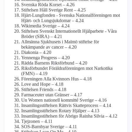
Svenska Röda Korset – 4.26
Stiftelsen Håll Sverige Rent – 4.25
Hjärt-Lungfonden - Svenska National­föreningen mot
Hjärt- och Lung­sjukdomar – 4.24
Wikimedia Sverige – 4.24
Stiftelsen Svenskt Internationellt Hjälparbete - Våra
Bröder (SIRA) – 4.21
Allmänna Sjukhusets i Malmö stiftelse för
bekämpande av cancer – 4.20
Diakonia – 4.20
Yennenga Progress – 4.20
Rädda Barnens Riksförbund – 4.20
Riksförbundet Föräldra­föreningen mot Narkotika
(FMN) – 4.19
Föreningen Alla Kvinnors Hus – 4.18
Love and Hope – 4.18
Stiftelsen Friends – 4.18
Farmaceuter utan Gränser – 4.17
Un Women nationell kommitté Sverige – 4.16
Insamlings­stiftelsen Rättvis Skatteprocess – 4.14
Insamlings­stiftelsen Rotary Hjälper – 4.13
Insamlings­stiftelsen för Abrigo Rainha Silvia – 4.12
Tjejzonen – 4.11
SOS-Barnbyar Sverige – 4.11
Stiftelsen Lean On Me – 4.10