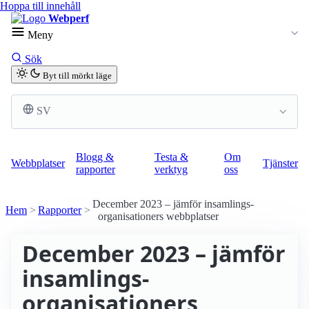
Hoppa till innehåll
Webperf
Meny
Sök
Byt till mörkt läge
SV
Blogg &
Testa &
Om
Webbplatser
Tjänster
rapporter
verktyg
oss
December 2023 – jämför insamlings­
Hem
Rapporter
organisationers webbplatser
December 2023 – jämför
insamlings­
organisationers