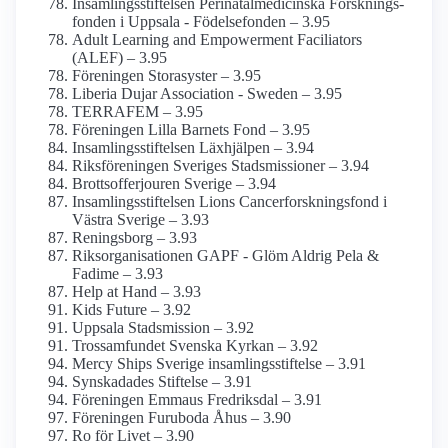
Insamlings­stiftelsen Perinatal­medicinska Forsknings­
fonden i Uppsala - Födelsefonden – 3.95
Adult Learning and Empowerment Faciliators
(ALEF) – 3.95
Föreningen Storasyster – 3.95
Liberia Dujar Association - Sweden – 3.95
TERRAFEM – 3.95
Föreningen Lilla Barnets Fond – 3.95
Insamlings­stiftelsen Läxhjälpen – 3.94
Riksföreningen Sveriges Stadsmissioner – 3.94
Brottsoffer­jouren Sverige – 3.94
Insamlings­stiftelsen Lions Cancerforsknings­fond i
Västra Sverige – 3.93
Reningsborg – 3.93
Riks­organisationen GAPF - Glöm Aldrig Pela &
Fadime – 3.93
Help at Hand – 3.93
Kids Future – 3.92
Uppsala Stadsmission – 3.92
Trossamfundet Svenska Kyrkan – 3.92
Mercy Ships Sverige insamlings­stiftelse – 3.91
Synskadades Stiftelse – 3.91
Föreningen Emmaus Fredriksdal – 3.91
Föreningen Furuboda Åhus – 3.90
Ro för Livet – 3.90