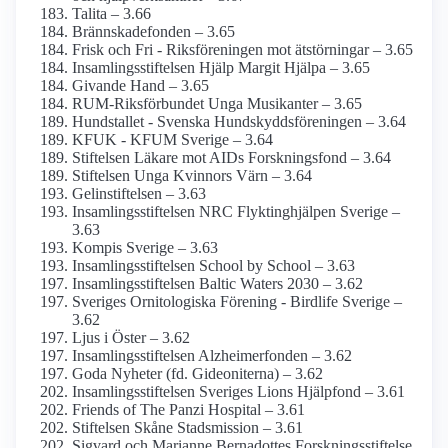
Talita – 3.66
Brännskadefonden – 3.65
Frisk och Fri - Riksföreningen mot ätstörningar – 3.65
Insamlings­stiftelsen Hjälp Margit Hjälpa – 3.65
Givande Hand – 3.65
RUM-Riksförbundet Unga Musikanter – 3.65
Hundstallet - Svenska Hundskydds­föreningen – 3.64
KFUK - KFUM Sverige – 3.64
Stiftelsen Läkare mot AIDs Forsknings­fond – 3.64
Stiftelsen Unga Kvinnors Värn – 3.64
Gelinstiftelsen – 3.63
Insamlings­stiftelsen NRC Flyktinghjälpen Sverige –
3.63
Kompis Sverige – 3.63
Insamlings­stiftelsen School by School – 3.63
Insamlingsstiftelsen Baltic Waters 2030 – 3.62
Sveriges Ornitologiska Förening - Birdlife Sverige –
3.62
Ljus i Öster – 3.62
Insamlings­stiftelsen Alzheimer­fonden – 3.62
Goda Nyheter (fd. Gideoniterna) – 3.62
Insamlings­stiftelsen Sveriges Lions Hjälpfond – 3.61
Friends of The Panzi Hospital – 3.61
Stiftelsen Skåne Stadsmission – 3.61
Sigvard och Marianne Bernadottes Forskningss­tiftelse