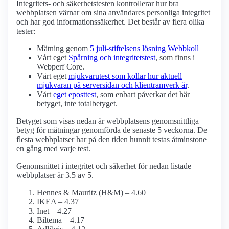
Integritets- och säkerhetstesten kontrollerar hur bra
webbplatsen värnar om sina användares personliga integritet
och har god informations­säkerhet. Det består av flera olika
tester:
Mätning genom
5 juli-stiftelsens lösning Webbkoll
Vårt eget
Spårning och integritetstest
, som finns i
Webperf Core.
Vårt eget
mjukvarutest som kollar hur aktuell
mjukvaran på serversidan och klient­ramverk är
.
Vårt
eget eposttest
, som enbart påverkar det här
betyget, inte totalbetyget.
Betyget som visas nedan är webbplatsens genomsnittliga
betyg för mätningar genomförda de senaste 5 veckorna. De
flesta webbplatser har på den tiden hunnit testas åtminstone
en gång med varje test.
Genomsnittet i integritet och säkerhet för nedan listade
webbplatser är 3.5 av 5.
Hennes & Mauritz (H&M) – 4.60
IKEA – 4.37
Inet – 4.27
Biltema – 4.17