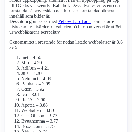
Mbit/s uppkoppling, alternativt från en uppkoppling på upp
till 1Gbit/s via svenska Bahnhof. Dessa två tester recenserar
prestanda på serversidan och hur pass prestanda­optimerat
innehåll som bilder är.
Dessutom görs tester med
Yellow Lab Tools
som i större
utsträckning utvärderar kvaliteten på hur hantverket är utfört
ur webbläsarens perspektiv.
Genomsnittet i prestanda för nedan listade webbplatser är 3.6
av 5.
Inet – 4.56
Mio – 4.29
Adlibris – 4.21
Jula – 4.20
Netonnet – 4.09
Bauhaus – 3.99
Cdon – 3.92
Ica – 3.91
IKEA – 3.90
Apotea – 3.88
Webhallen – 3.80
Clas Ohlson – 3.77
Bygghemma – 3.77
Boozt.com – 3.75
Åhlens – 3.74