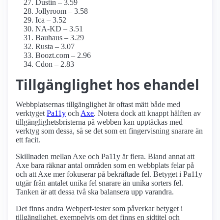
Dustin – 3.59
Jollyroom – 3.58
Ica – 3.52
NA-KD – 3.51
Bauhaus – 3.29
Rusta – 3.07
Boozt.com – 2.96
Cdon – 2.83
Tillgänglighet hos ehandel
Webbplatsernas tillgänglighet är oftast mätt både med
verktyget
Pa11y
och
Axe
. Notera dock att knappt hälften av
tillgänglighetsbristerna på webben kan upptäckas med
verktyg som dessa, så se det som en fingervisning snarare än
ett facit.
Skillnaden mellan Axe och Pa11y är flera. Bland annat att
Axe bara räknar antal områden som en webbplats felar på
och att Axe mer fokuserar på bekräftade fel. Betyget i Pa11y
utgår från antalet unika fel snarare än unika sorters fel.
Tanken är att dessa två ska balansera upp varandra.
Det finns andra Webperf-tester som påverkar betyget i
tillgänglighet, exempelvis om det finns en sidtitel och