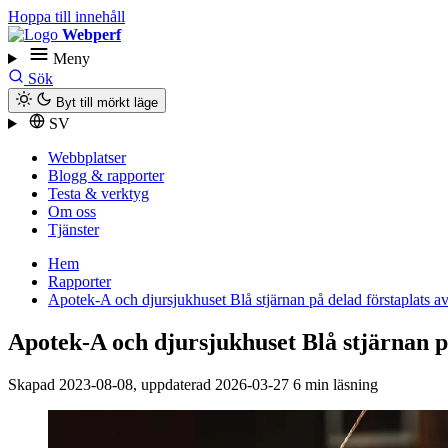
Hoppa till innehåll
Webperf
Meny
Sök
Byt till mörkt läge
SV
Webbplatser
Blogg & rapporter
Testa & verktyg
Om oss
Tjänster
Hem
Rapporter
Apotek-A och djursjukhuset Blå stjärnan på delad förstaplats av
Apotek-A och djursjukhuset Blå stjärnan på
Skapad
2023-08-08
, uppdaterad
2026-03-27
6 min läsning