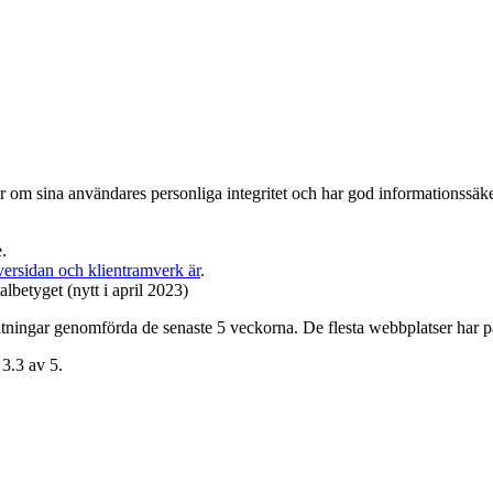
e
r om sina användares personliga integritet och har god informations­säkerh
.
ersidan och klient­ramverk är
.
albetyget (nytt i april 2023)
ningar genomförda de senaste 5 veckorna. De flesta webbplatser har på 
 3.3 av 5.