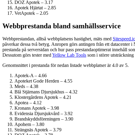
DOZ Apotek – 3.17
Apotek Hjärtat – 2.85
VetApotek – 2.05
Webbprestanda bland samhälls­service
Webbprestandan, alltså webbplatsens hastighet, mäts med
Sitespeed.i
påverkar dessa två betyg. Anropen görs antingen från ett datacenter i
prestanda på serversidan och hur pass prestanda­optimerat innehåll som
Dessutom görs tester med
Yellow Lab Tools
som i större utsträckning 
Genomsnittet i prestanda för nedan listade webbplatser är 4.0 av 5.
Apotek-A – 4.66
Apoteket Gode Herden – 4.55
Meds – 4.38
Blå Stjärnans Djursjukhus – 4.32
Klostergårdens Apotek – 4.21
Apotea – 4.12
Kronans Apotek – 3.98
Evidensia Djursjukvård – 3.92
Brandskyddsföreningen – 3.90
Apohem – 3.80
Strängnäs Apotek – 3.79