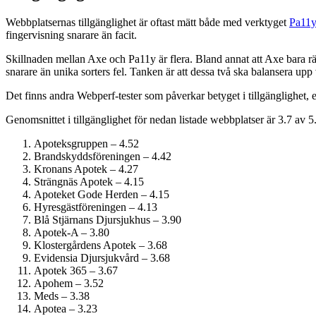
Webbplatsernas tillgänglighet är oftast mätt både med verktyget
Pa11
fingervisning snarare än facit.
Skillnaden mellan Axe och Pa11y är flera. Bland annat att Axe bara rä
snarare än unika sorters fel. Tanken är att dessa två ska balansera upp
Det finns andra Webperf-tester som påverkar betyget i tillgänglighet,
Genomsnittet i tillgänglighet för nedan listade webbplatser är 3.7 av 5
Apoteksgruppen – 4.52
Brandskyddsföreningen – 4.42
Kronans Apotek – 4.27
Strängnäs Apotek – 4.15
Apoteket Gode Herden – 4.15
Hyresgästföreningen – 4.13
Blå Stjärnans Djursjukhus – 3.90
Apotek-A – 3.80
Klostergårdens Apotek – 3.68
Evidensia Djursjukvård – 3.68
Apotek 365 – 3.67
Apohem – 3.52
Meds – 3.38
Apotea – 3.23