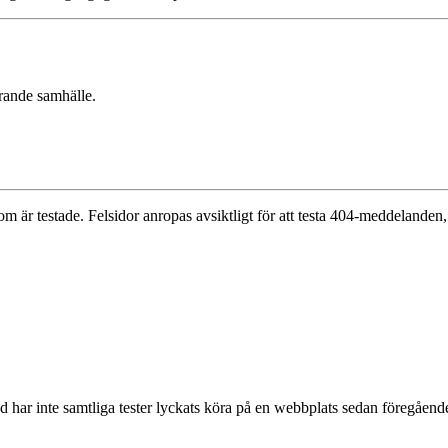
erande samhälle.
som är testade. Felsidor anropas avsiktligt för att testa 404-meddelanden, v
nd har inte samtliga tester lyckats köra på en webbplats sedan föregåen