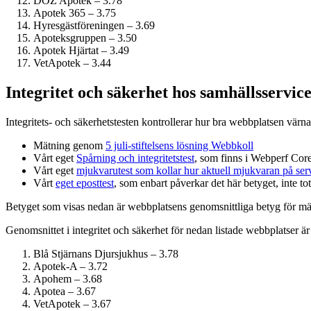
DOZ Apotek – 3.78
Apotek 365 – 3.75
Hyresgästföreningen – 3.69
Apoteksgruppen – 3.50
Apotek Hjärtat – 3.49
VetApotek – 3.44
Integritet och säkerhet hos samhälls­servic
Integritets- och säkerhetstesten kontrollerar hur bra webbplatsen värna
Mätning genom
5 juli-stiftelsens lösning Webbkoll
Vårt eget
Spårning och integritetstest
, som finns i Webperf Core
Vårt eget
mjukvarutest som kollar hur aktuell mjukvaran på serv
Vårt
eget eposttest
, som enbart påverkar det här betyget, inte tot
Betyget som visas nedan är webbplatsens genomsnittliga betyg för mät
Genomsnittet i integritet och säkerhet för nedan listade webbplatser är
Blå Stjärnans Djursjukhus – 3.78
Apotek-A – 3.72
Apohem – 3.68
Apotea – 3.67
VetApotek – 3.67