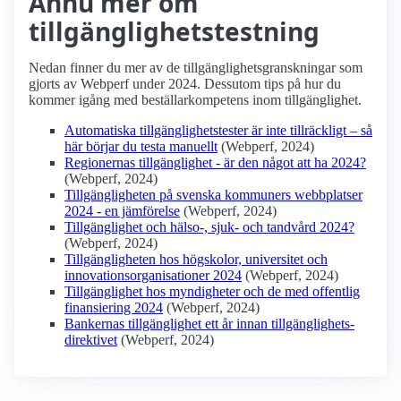
Ännu mer om
tillgänglighetstestning
Nedan finner du mer av de tillgänglighetsgranskningar som
gjorts av Webperf under 2024. Dessutom tips på hur du
kommer igång med beställarkompetens inom tillgänglighet.
Automatiska tillgänglighetstester är inte tillräckligt – så
här börjar du testa manuellt
(Webperf, 2024)
Regionernas tillgänglighet - är den något att ha 2024?
(Webperf, 2024)
Tillgängligheten på svenska kommuners webbplatser
2024 - en jämförelse
(Webperf, 2024)
Tillgänglighet och hälso-, sjuk- och tandvård 2024?
(Webperf, 2024)
Tillgängligheten hos högskolor, universitet och
innovations­organisationer 2024
(Webperf, 2024)
Tillgänglighet hos myndigheter och de med offentlig
finansiering 2024
(Webperf, 2024)
Bankernas tillgänglighet ett år innan tillgänglighets­
direktivet
(Webperf, 2024)