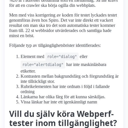
%20 är i adresser detsamma som ett mellanslag. Så lite krävs
för att en crawler ska börja ogilla din webbplats.
Men med viss korrigering av koden för testet lyckades testet
genomföras även hos Spiro. Det var inte direkt ett vackert
resultat om man ska tro det som automatiska tester kommer
fram till. 22 st webbsidor utvärderades och samtliga hade
minst en brist.
Följande typ av tillgänglighetsbrister identifierades:
Element med
eller
role="dialog"
har inte maskinläsbara
role="alertdialog"
etiketter.
Kontrasten mellan bakgrundsfärg och förgrundsfärg är
inte tillräckligt stor.
Rubrikelementen har inte ordnats i följd i fallande
ordning
Länkarna har olika färg för att kunna särskiljas.
Vissa länkar har inte ett igenkännligt namn
Vill du själv köra Webperf-
tester inom tillgänglighet?