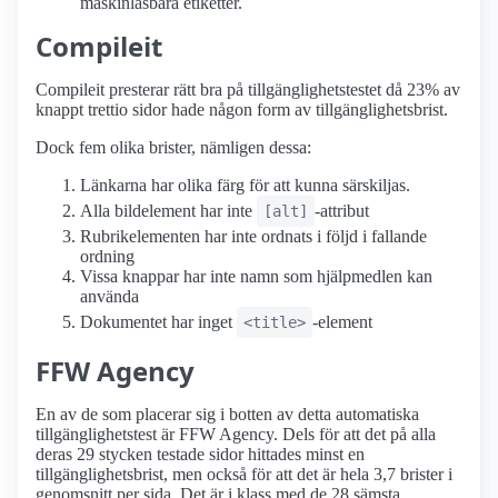
maskinläsbara etiketter.
Compileit
Compileit presterar rätt bra på tillgänglighetstestet då 23% av
knappt trettio sidor hade någon form av tillgänglighetsbrist.
Dock fem olika brister, nämligen dessa:
Länkarna har olika färg för att kunna särskiljas.
Alla bildelement har inte
-attribut
[alt]
Rubrikelementen har inte ordnats i följd i fallande
ordning
Vissa knappar har inte namn som hjälpmedlen kan
använda
Dokumentet har inget
-element
<title>
FFW Agency
En av de som placerar sig i botten av detta automatiska
tillgänglighetstest är FFW Agency. Dels för att det på alla
deras 29 stycken testade sidor hittades minst en
tillgänglighetsbrist, men också för att det är hela 3,7 brister i
genomsnitt per sida. Det är i klass med de 28 sämsta