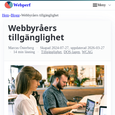
Webperf
Meny
Hem
Blogg
Webbyråers tillgänglighet
Webbyråers
tillgänglighet
Marcus Österberg
Skapad
2024-07-27
, uppdaterad
2026-03-27
14 min läsning
Tillgänglighet
,
DOS-lagen
,
WCAG