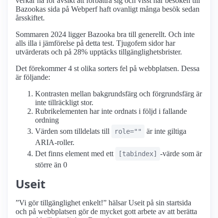
verkar ha för avsikt att förbättra sig och visst har besöken till
Bazookas sida på Webperf haft ovanligt många besök sedan
årsskiftet.
Sommaren 2024 ligger Bazooka bra till generellt. Och inte
alls illa i jämförelse på detta test. Tjugofem sidor har
utvärderats och på 28% upptäcks tillgänglighetsbrister.
Det förekommer 4 st olika sorters fel på webbplatsen. Dessa
är följande:
Kontrasten mellan bakgrundsfärg och förgrundsfärg är
inte tillräckligt stor.
Rubrikelementen har inte ordnats i följd i fallande
ordning
Värden som tilldelats till
är inte giltiga
role=""
ARIA-roller.
Det finns element med ett
-värde som är
[tabindex]
större än 0
Useit
”Vi gör tillgänglighet enkelt!” hälsar Useit på sin startsida
och på webbplatsen gör de mycket gott arbete av att berätta