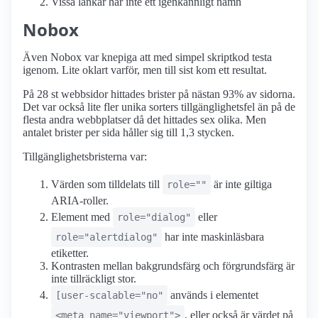
Vissa länkar har inte ett igenkännligt namn
Nobox
Även Nobox var knepiga att med simpel skriptkod testa
igenom. Lite oklart varför, men till sist kom ett resultat.
På 28 st webbsidor hittades brister på nästan 93% av sidorna.
Det var också lite fler unika sorters tillgänglighetsfel än på de
flesta andra webbplatser då det hittades sex olika. Men
antalet brister per sida håller sig till 1,3 stycken.
Tillgänglighetsbristerna var:
Värden som tilldelats till
är inte giltiga
role=""
ARIA-roller.
Element med
eller
role="dialog"
har inte maskinläsbara
role="alertdialog"
etiketter.
Kontrasten mellan bakgrundsfärg och förgrundsfärg är
inte tillräckligt stor.
används i elementet
[user-scalable="no"
, eller också är värdet på
<meta name="viewport">