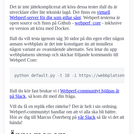
Det är inte jättekomplicerat att köra dessa tester ifall du är
utvecklare eller lite tekniskt lagd. Det finns en
virtuell
Webperf-server för dig som gillar sånt
. Webperf-testerna är
open source och finns på Github -
webperf_core
- inklusive
en version att köra med Docker.
Ifall du vill testa igenom säg 30 sidor på din egen eller någon
annans webbplats är det inte konstigare än att installera
någon variant av ovanstående alternativ. Sen letar du upp
webbplatsens sitemap och skickar följande kommando till
Webperf Core:
Ifall du kör fast brukar vi i
Webperf-communityt hjälpas åt
på Slack
, så kom dit med din fråga.
Vill du få en replik eller rättelse? Det är helt i sin ordning.
Webperf-communityt handlar om att vi alla ska bli bättre.
Hör av dig till Marcus Österberg på
vår Slack
så får vi det att
hända!