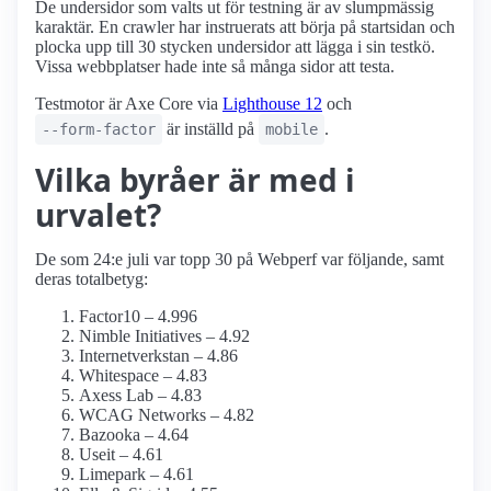
De undersidor som valts ut för testning är av slumpmässig
karaktär. En crawler har instruerats att börja på startsidan och
plocka upp till 30 stycken undersidor att lägga i sin testkö.
Vissa webbplatser hade inte så många sidor att testa.
Testmotor är Axe Core via
Lighthouse 12
och
är inställd på
.
--form-factor
mobile
Vilka byråer är med i
urvalet?
De som 24:e juli var topp 30 på Webperf var följande, samt
deras totalbetyg:
Factor10 – 4.996
Nimble Initiatives – 4.92
Internetverkstan – 4.86
Whitespace – 4.83
Axess Lab – 4.83
WCAG Networks – 4.82
Bazooka – 4.64
Useit – 4.61
Limepark – 4.61