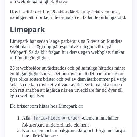
om webbtillgänglighet. Bravo!
Hos Useit är det 1 av 28 sidor där det upptäcktes en brist,
nämligen att rubriker inte ordnats i en fallande ordningsföljd.
Limepark
Limepark har sedan länge parkerat sina Sitevision-kunders
webbplatser högt upp på respektive kategoris lista på
Webperf. Så då blir frågan hur deras egen webbplats funkar
utifrån tillgänglighet.
25 st webbsidor utvärderades och på samtliga hittades minst
en tillgänglighetsbrist. Det positiva är att det bara rör sig om
fyra olika sorters brister och två av dem återkommer på varje
sida, så de kan mycket väl vara av den systematiska sorten
och rätt snabba att åtgärda när en utvecklare får tid över till
egna webbplatsen.
De brister som hittas hos Limepark är:
Alla
-element innehåller
[aria-hidden="true"
fokuserbara underordnade element
Kontrasten mellan bakgrundsfärg och förgrundsfärg är
inte tillräckligt stor.