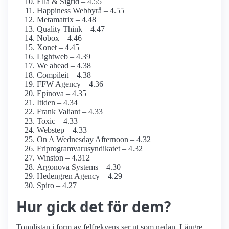
Ella & Sigrid – 4.55
Happiness Webbyrå – 4.55
Metamatrix – 4.48
Quality Think – 4.47
Nobox – 4.46
Xonet – 4.45
Lightweb – 4.39
We ahead – 4.38
Compileit – 4.38
FFW Agency – 4.36
Epinova – 4.35
Itiden – 4.34
Frank Valiant – 4.33
Toxic – 4.33
Webstep – 4.33
On A Wednesday Afternoon – 4.32
Friprogramvarusyndikatet – 4.32
Winston – 4.312
Argonova Systems – 4.30
Hedengren Agency – 4.29
Spiro – 4.27
Hur gick det för dem?
Topplistan i form av felfrekvens ser ut som nedan. Längre