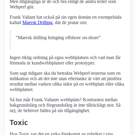
Men tillgängliga är de och bra enligt de andra tester som
Webperf gör.
Frank Valiant hat också på sin egen domän en exempelsida
kallad
Maersk Drilling
, där de pratar om:
“Maersk drilling bringing offshore on-shore”
Ingen riktig ordning på egna webbplatsen och vad man får
förmoda är kundwebbplatser eller prototyper.
Som sagt tidigare ska du betrakta Webperf-testerna som en
indikation och att det inte utan eftertanke är värt att jämföra
resultat mellan varken olika sidor på en webbplats eller olika
webbplatser.
Så hur mår Frank Valiants webbplats? Kontrasten mellan
bakgrundsfärg och förgrundsfärg är inte tillräckligt stor. Så
nej, de behöver bättra på sin tillgänglighet.
Toxic
Hos Toxic var det en ynka förekomst av rubriker i viss