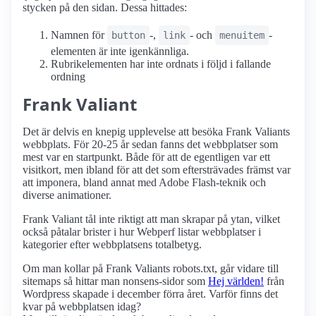
stycken på den sidan. Dessa hittades:
Namnen för
-,
- och
-
button
link
menuitem
elementen är inte igenkännliga.
Rubrikelementen har inte ordnats i följd i fallande
ordning
Frank Valiant
Det är delvis en knepig upplevelse att besöka Frank Valiants
webbplats. För 20-25 år sedan fanns det webbplatser som
mest var en startpunkt. Både för att de egentligen var ett
visitkort, men ibland för att det som eftersträvades främst var
att imponera, bland annat med Adobe Flash-teknik och
diverse animationer.
Frank Valiant tål inte riktigt att man skrapar på ytan, vilket
också påtalar brister i hur Webperf listar webbplatser i
kategorier efter webbplatsens totalbetyg.
Om man kollar på Frank Valiants robots.txt, går vidare till
sitemaps så hittar man nonsens-sidor som
Hej världen!
från
Wordpress skapade i december förra året. Varför finns det
kvar på webbplatsen idag?