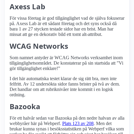
Axess Lab
För vissa företag är god tillgänglighet vad de själva fokuserar
på. Axess Lab är ett sådant företag och det syns också då
bara 1 av 27 stycken testade sidor har en brist. Man har
missat att ge en dekorativ bild ett tomt alt-attribut.
WCAG Networks
Som namnet antyder är WCAG Networks verksamhet inom
tillgänglighetsområdet. De konstaterar på sin startsida att ”Vi
gör tillgänglighet enklare!”
I det här automatiska testet klarar de sig rätt bra, men inte
felfritt. Av 12 undersökta sidor fanns brister på två av dem.
Det handlar om att rubriknivåer inte kommit i en logisk
ordning.
Bazooka
För ett halvår sedan var Bazooka på den nedre halvan av alla
webbyråer här på Webperf.
Plats 123 av 208
. Men det
brukar kunna synas i besöksstatistiken på Webperf vilka som