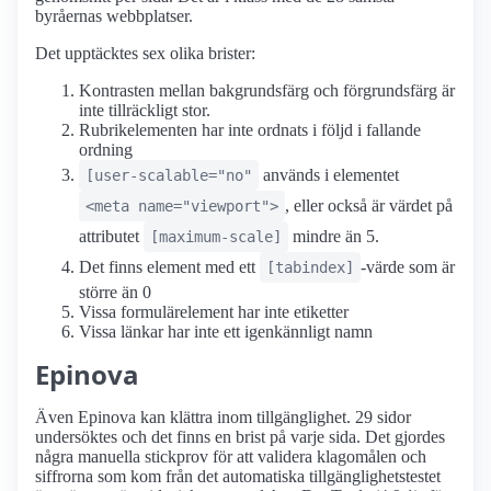
byråernas webbplatser.
Det upptäcktes sex olika brister:
Kontrasten mellan bakgrundsfärg och förgrundsfärg är
inte tillräckligt stor.
Rubrikelementen har inte ordnats i följd i fallande
ordning
används i elementet
[user-scalable="no"
, eller också är värdet på
<meta name="viewport">
attributet
mindre än 5.
[maximum-scale]
Det finns element med ett
-värde som är
[tabindex]
större än 0
Vissa formulärelement har inte etiketter
Vissa länkar har inte ett igenkännligt namn
Epinova
Även Epinova kan klättra inom tillgänglighet. 29 sidor
undersöktes och det finns en brist på varje sida. Det gjordes
några manuella stickprov för att validera klagomålen och
siffrorna som kom från det automatiska tillgänglighetstestet