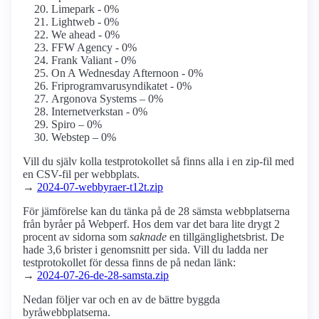
Limepark - 0%
Lightweb - 0%
We ahead - 0%
FFW Agency - 0%
Frank Valiant - 0%
On A Wednesday Afternoon - 0%
Friprogramvarusyndikatet - 0%
Argonova Systems – 0%
Internetverkstan - 0%
Spiro – 0%
Webstep – 0%
Vill du själv kolla testprotokollet så finns alla i en zip-fil med
en CSV-fil per webbplats.
→
2024-07-webbyraer-t12t.zip
För jämförelse kan du tänka på de 28 sämsta webbplatserna
från byråer på Webperf. Hos dem var det bara lite drygt 2
procent av sidorna som
saknade
en tillgänglighetsbrist. De
hade 3,6 brister i genomsnitt per sida. Vill du ladda ner
testprotokollet för dessa finns de på nedan länk:
→
2024-07-26-de-28-samsta.zip
Nedan följer var och en av de bättre byggda
byråwebbplatserna.