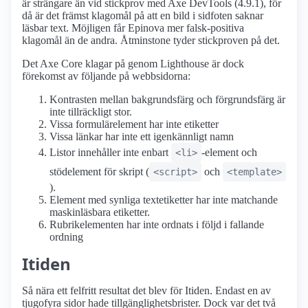
är strängare än vid stickprov med Axe DevTools (4.9.1), för
då är det främst klagomål på att en bild i sidfoten saknar
läsbar text. Möjligen får Epinova mer falsk-positiva
klagomål än de andra. Åtminstone tyder stickproven på det.
Det Axe Core klagar på genom Lighthouse är dock
förekomst av följande på webbsidorna:
Kontrasten mellan bakgrundsfärg och förgrundsfärg är
inte tillräckligt stor.
Vissa formulärelement har inte etiketter
Vissa länkar har inte ett igenkännligt namn
Listor innehåller inte enbart
-element och
<li>
stödelement för skript (
och
<script>
<template>
).
Element med synliga textetiketter har inte matchande
maskinläsbara etiketter.
Rubrikelementen har inte ordnats i följd i fallande
ordning
Itiden
Så nära ett felfritt resultat det blev för Itiden. Endast en av
tjugofyra sidor hade tillgänglighetsbrister. Dock var det två