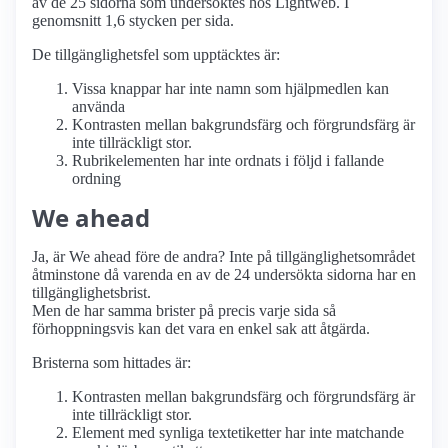
av de 25 sidorna som undersöktes hos Lightweb. I
genomsnitt 1,6 stycken per sida.
De tillgänglighetsfel som upptäcktes är:
Vissa knappar har inte namn som hjälpmedlen kan
använda
Kontrasten mellan bakgrundsfärg och förgrundsfärg är
inte tillräckligt stor.
Rubrikelementen har inte ordnats i följd i fallande
ordning
We ahead
Ja, är We ahead före de andra? Inte på tillgänglighetsområdet
åtminstone då varenda en av de 24 undersökta sidorna har en
tillgänglighetsbrist.
Men de har samma brister på precis varje sida så
förhoppningsvis kan det vara en enkel sak att åtgärda.
Bristerna som hittades är:
Kontrasten mellan bakgrundsfärg och förgrundsfärg är
inte tillräckligt stor.
Element med synliga textetiketter har inte matchande