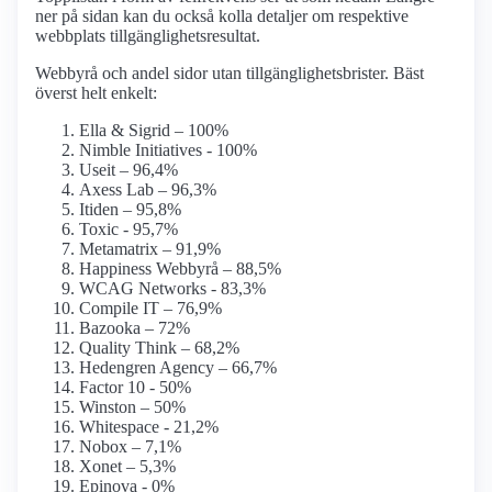
ner på sidan kan du också kolla detaljer om respektive
webbplats tillgänglighetsresultat.
Webbyrå och andel sidor utan tillgänglighetsbrister. Bäst
överst helt enkelt:
Ella & Sigrid – 100%
Nimble Initiatives - 100%
Useit – 96,4%
Axess Lab – 96,3%
Itiden – 95,8%
Toxic - 95,7%
Metamatrix – 91,9%
Happiness Webbyrå – 88,5%
WCAG Networks - 83,3%
Compile IT – 76,9%
Bazooka – 72%
Quality Think – 68,2%
Hedengren Agency – 66,7%
Factor 10 - 50%
Winston – 50%
Whitespace - 21,2%
Nobox – 7,1%
Xonet – 5,3%
Epinova - 0%