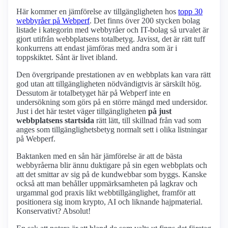
Här kommer en jämförelse av tillgängligheten hos
topp 30
webbyråer på Webperf
. Det finns över 200 stycken bolag
listade i kategorin med webbyråer och IT-bolag så urvalet är
gjort utifrån webbplatsens totalbetyg. Javisst, det är rätt tuff
konkurrens att endast jämföras med andra som är i
toppskiktet. Sånt är livet ibland.
Den övergripande prestationen av en webbplats kan vara rätt
god utan att tillgängligheten nödvändigtvis är särskilt hög.
Dessutom är totalbetyget här på Webperf inte en
undersökning som görs på en större mängd med undersidor.
Just i det här testet väger tillgängligheten
på just
webbplatsens startsida
rätt lätt, till skillnad från vad som
anges som tillgänglighetsbetyg normalt sett i olika listningar
på Webperf.
Baktanken med en sån här jämförelse är att de bästa
webbyråerna blir ännu duktigare på sin egen webbplats och
att det smittar av sig på de kundwebbar som byggs. Kanske
också att man behåller uppmärksamheten på lagkrav och
urgammal god praxis likt webbtillgänglighet, framför att
positionera sig inom krypto, AI och liknande hajpmaterial.
Konservativt? Absolut!