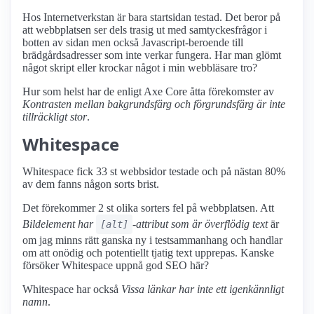
Hos Internetverkstan är bara startsidan testad. Det beror på
att webbplatsen ser dels trasig ut med samtyckesfrågor i
botten av sidan men också Javascript-beroende till
brädgårdsadresser som inte verkar fungera. Har man glömt
något skript eller krockar något i min webbläsare tro?
Hur som helst har de enligt Axe Core åtta förekomster av
Kontrasten mellan bakgrundsfärg och förgrundsfärg är inte
tillräckligt stor
.
Whitespace
Whitespace fick 33 st webbsidor testade och på nästan 80%
av dem fanns någon sorts brist.
Det förekommer 2 st olika sorters fel på webbplatsen. Att
Bildelement har
-attribut som är överflödig text
är
[alt]
om jag minns rätt ganska ny i testsammanhang och handlar
om att onödig och potentiellt tjatig text upprepas. Kanske
försöker Whitespace uppnå god SEO här?
Whitespace har också
Vissa länkar har inte ett igenkännligt
namn
.