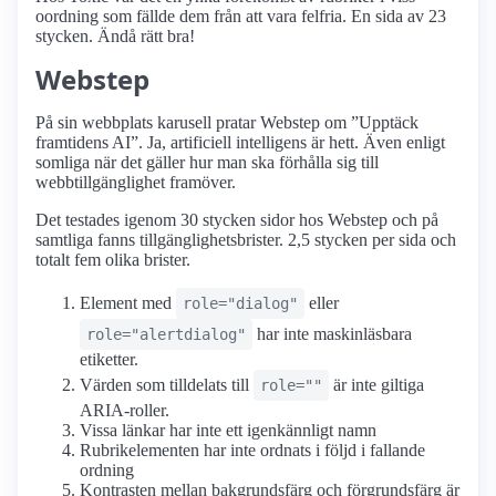
oordning som fällde dem från att vara felfria. En sida av 23
stycken. Ändå rätt bra!
Webstep
På sin webbplats karusell pratar Webstep om ”Upptäck
framtidens AI”. Ja, artificiell intelligens är hett. Även enligt
somliga när det gäller hur man ska förhålla sig till
webbtillgänglighet framöver.
Det testades igenom 30 stycken sidor hos Webstep och på
samtliga fanns tillgänglighetsbrister. 2,5 stycken per sida och
totalt fem olika brister.
Element med
eller
role="dialog"
har inte maskinläsbara
role="alertdialog"
etiketter.
Värden som tilldelats till
är inte giltiga
role=""
ARIA-roller.
Vissa länkar har inte ett igenkännligt namn
Rubrikelementen har inte ordnats i följd i fallande
ordning
Kontrasten mellan bakgrundsfärg och förgrundsfärg är