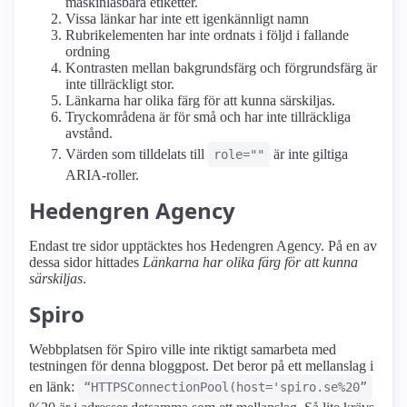
maskinläsbara etiketter.
Vissa länkar har inte ett igenkännligt namn
Rubrikelementen har inte ordnats i följd i fallande
ordning
Kontrasten mellan bakgrundsfärg och förgrundsfärg är
inte tillräckligt stor.
Länkarna har olika färg för att kunna särskiljas.
Tryckområdena är för små och har inte tillräckliga
avstånd.
Värden som tilldelats till
är inte giltiga
role=""
ARIA-roller.
Hedengren Agency
Endast tre sidor upptäcktes hos Hedengren Agency. På en av
dessa sidor hittades
Länkarna har olika färg för att kunna
särskiljas
.
Spiro
Webbplatsen för Spiro ville inte riktigt samarbeta med
testningen för denna bloggpost. Det beror på ett mellanslag i
en länk:
“HTTPSConnectionPool(host='spiro.se%20”