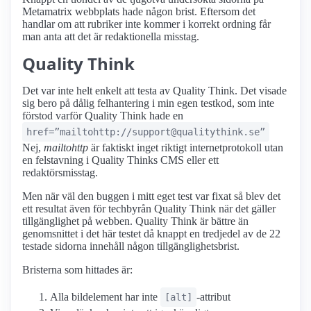
Metamatrix webbplats hade någon brist. Eftersom det
handlar om att rubriker inte kommer i korrekt ordning får
man anta att det är redaktionella misstag.
Quality Think
Det var inte helt enkelt att testa av Quality Think. Det visade
sig bero på dålig felhantering i min egen testkod, som inte
förstod varför Quality Think hade en
href=”mailtohttp://support@qualitythink.se”
Nej,
mailtohttp
är faktiskt inget riktigt internetprotokoll utan
en felstavning i Quality Thinks CMS eller ett
redaktörsmisstag.
Men när väl den buggen i mitt eget test var fixat så blev det
ett resultat även för techbyrån Quality Think när det gäller
tillgänglighet på webben. Quality Think är bättre än
genomsnittet i det här testet då knappt en tredjedel av de 22
testade sidorna innehåll någon tillgänglighetsbrist.
Bristerna som hittades är:
Alla bildelement har inte
-attribut
[alt]