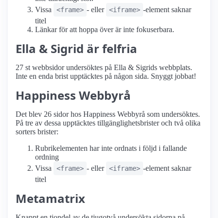
Vissa
- eller
-element saknar
<frame>
<iframe>
titel
Länkar för att hoppa över är inte fokuserbara.
Ella & Sigrid är felfria
27 st webbsidor undersöktes på Ella & Sigrids webbplats.
Inte en enda brist upptäcktes på någon sida. Snyggt jobbat!
Happiness Webbyrå
Det blev 26 sidor hos Happiness Webbyrå som undersöktes.
På tre av dessa upptäcktes tillgänglighetsbrister och två olika
sorters brister:
Rubrikelementen har inte ordnats i följd i fallande
ordning
Vissa
- eller
-element saknar
<frame>
<iframe>
titel
Metamatrix
Knappt en tiondel av de tjugotvå undersökta sidorna på