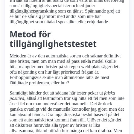
En sak att notera är att bland de som valts ut finns det företag
som är tillgänglighetsspecialister och erbjuder
tillgänglighetsgranskning som en tjänst. Spännande grej att
se hur de står sig jämfört med andra som inte har
tillgänglighet som uttalad specialitet eller erbjudande.
Metod för
tillgänglighetstestet
Metoden är av den automatiska sorten och saknar definitivt
inte brister, men om man med så pass enkla medel skulle
hitta mängder med brister på sin egen webbplats säger det
ofta någonting om hur lågt prioriterad frågan är.
Förhoppningsvis skulle man åtminstone rätta de mest
lätthittade problemen, eller hur?
Samtidigt händer det att sådana här tester pekar ut
falska
positiva
, alltså att testmotorn tror sig hitta ett fel men som inte
är ett fel om man undersöker det manuellt. Det är dock
ganska ovanligt vid de manuella kontroller jag gjort, men det
kan absolut hända. Dra inga drastiska beslut baserat på det
som ett automatiskt test kommit fram till. Utöver det går det
att diskutera huruvida alla typer av brister är lika
allvarsamma, ibland utifrån hur många det kan drabba. Men