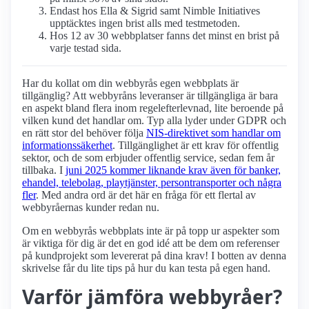
Endast hos Ella & Sigrid samt Nimble Initiatives
upptäcktes ingen brist alls med testmetoden.
Hos 12 av 30 webbplatser fanns det minst en brist på
varje testad sida.
Har du kollat om din webbyrås egen webbplats är
tillgänglig? Att webbyråns leveranser är tillgängliga är bara
en aspekt bland flera inom regelefterlevnad, lite beroende på
vilken kund det handlar om. Typ alla lyder under GDPR och
en rätt stor del behöver följa
NIS-direktivet som handlar om
informationssäkerhet
. Tillgänglighet är ett krav för offentlig
sektor, och de som erbjuder offentlig service, sedan fem år
tillbaka. I
juni 2025 kommer liknande krav även för banker,
ehandel, telebolag, playtjänster, persontransporter och några
fler
. Med andra ord är det här en fråga för ett flertal av
webbyråernas kunder redan nu.
Om en webbyrås webbplats inte är på topp ur aspekter som
är viktiga för dig är det en god idé att be dem om referenser
på kundprojekt som levererat på dina krav! I botten av denna
skrivelse får du lite tips på hur du kan testa på egen hand.
Varför jämföra webbyråer?