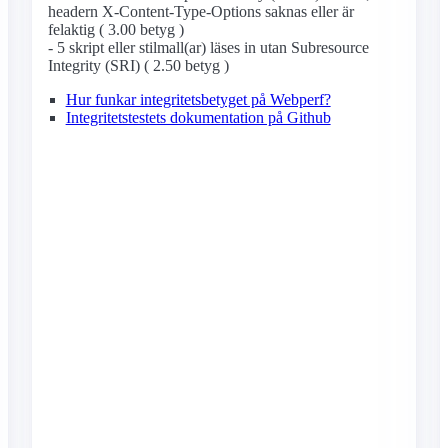
headern X-Content-Type-Options saknas eller är
felaktig ( 3.00 betyg )
- 5 skript eller stilmall(ar) läses in utan Subresource
Integrity (SRI) ( 2.50 betyg )
Hur funkar integritetsbetyget på Webperf?
Integritetstestets dokumentation på Github