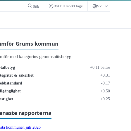
Byt till mörkt läge
SV
Sök
ämför Grums kommun
ämför med kategorins genomsnittsbetyg.
talbetyg
+0.11 bättre
tegritet & säkerhet
+0.31
ebbstandard
-0.17
llgänglighet
+0.50
 otillräckligt
stighet
+0.25
enaste rapporterna
sta kommunen juli 2026