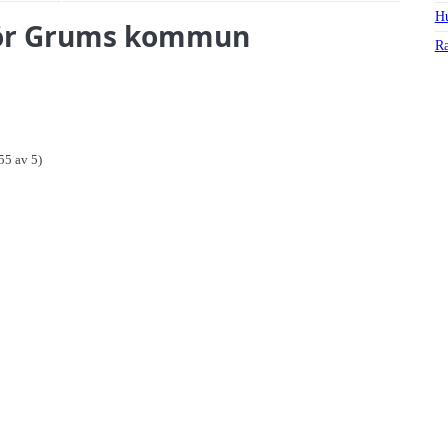
Hu
 för Grums kommun
Ra
55 av 5)