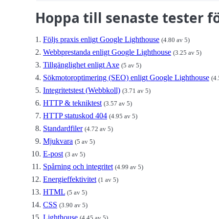
Hoppa till senaste tester
Följs praxis enligt Google Lighthouse
(4.80 av 5)
Webbprestanda enligt Google Lighthouse
(3.25 av 5)
Tillgänglighet enligt Axe
(5 av 5)
Sökmotoroptimering (SEO) enligt Google Lighthouse
(4.
Integritetstest (Webbkoll)
(3.71 av 5)
HTTP & tekniktest
(3.57 av 5)
HTTP statuskod 404
(4.95 av 5)
Standardfiler
(4.72 av 5)
Mjukvara
(5 av 5)
E-post
(3 av 5)
Spårning och integritet
(4.99 av 5)
Energieffektivitet
(1 av 5)
HTML
(5 av 5)
CSS
(3.90 av 5)
Lighthouse
(4.45 av 5)