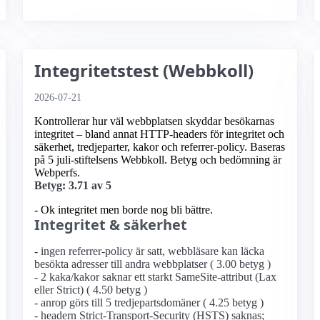
Integritetstest (Webbkoll)
2026-07-21
Kontrollerar hur väl webbplatsen skyddar besökarnas
integritet – bland annat HTTP-headers för integritet och
säkerhet, tredjeparter, kakor och referrer-policy. Baseras
på 5 juli-stiftelsens Webbkoll. Betyg och bedömning är
Webperfs.
Betyg: 3.71 av 5
- Ok integritet men borde nog bli bättre.
Integritet & säkerhet
- ingen referrer-policy är satt, webbläsare kan läcka
besökta adresser till andra webbplatser ( 3.00 betyg )
- 2 kaka/kakor saknar ett starkt SameSite-attribut (Lax
eller Strict) ( 4.50 betyg )
- anrop görs till 5 tredjepartsdomäner ( 4.25 betyg )
- headern Strict-Transport-Security (HSTS) saknas;