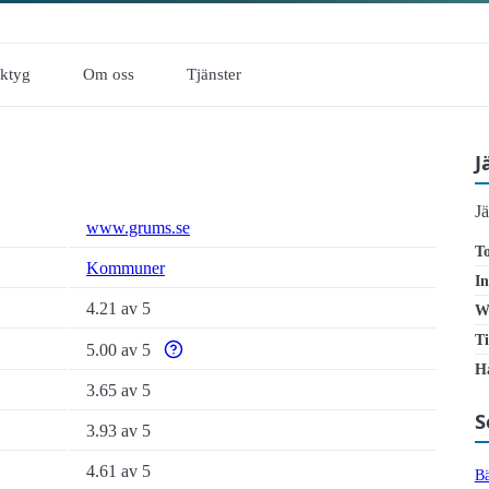
rktyg
Om oss
Tjänster
J
J
www.grums.se
To
Kommuner
In
4.21 av 5
W
Ti
5.00 av 5
Varför enbart automatiska tillgänglighetstester är
Ha
3.65 av 5
S
3.93 av 5
4.61 av 5
Bä