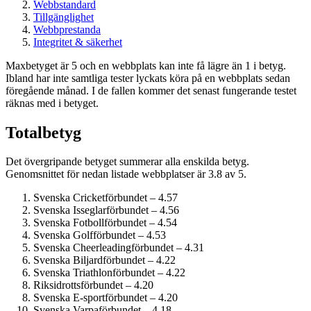
Webbstandard
Tillgänglighet
Webbprestanda
Integritet & säkerhet
Maxbetyget är 5 och en webbplats kan inte få lägre än 1 i betyg.
Ibland har inte samtliga tester lyckats köra på en webbplats sedan
föregående månad. I de fallen kommer det senast fungerande testet
räknas med i betyget.
Totalbetyg
Det övergripande betyget summerar alla enskilda betyg.
Genomsnittet för nedan listade webbplatser är 3.8 av 5.
Svenska Cricketförbundet – 4.57
Svenska Isseglarförbundet – 4.56
Svenska Fotbollförbundet – 4.54
Svenska Golfförbundet – 4.53
Svenska Cheerleadingförbundet – 4.31
Svenska Biljardförbundet – 4.22
Svenska Triathlonförbundet – 4.22
Riksidrottsförbundet – 4.20
Svenska E-sportförbundet – 4.20
Svenska Varpaförbundet – 4.18