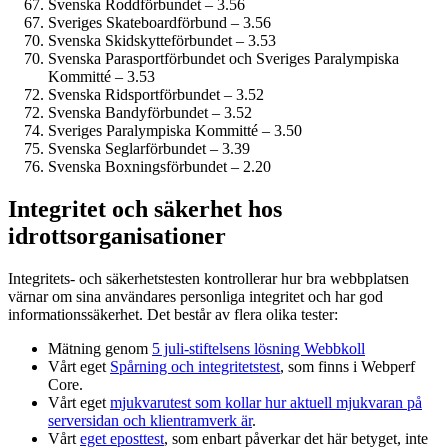
Svenska Roddförbundet – 3.56
Sveriges Skateboardförbund – 3.56
Svenska Skidskytteförbundet – 3.53
Svenska Parasportförbundet och Sveriges Paralympiska
Kommitté – 3.53
Svenska Ridsportförbundet – 3.52
Svenska Bandyförbundet – 3.52
Sveriges Paralympiska Kommitté – 3.50
Svenska Seglarförbundet – 3.39
Svenska Boxningsförbundet – 2.20
Integritet och säkerhet hos
idrottsorganisationer
Integritets- och säkerhetstesten kontrollerar hur bra webbplatsen
värnar om sina användares personliga integritet och har god
informations­säkerhet. Det består av flera olika tester:
Mätning genom
5 juli-stiftelsens lösning Webbkoll
Vårt eget
Spårning och integritetstest
, som finns i Webperf
Core.
Vårt eget
mjukvarutest som kollar hur aktuell mjukvaran på
serversidan och klient­ramverk är
.
Vårt
eget eposttest
, som enbart påverkar det här betyget, inte