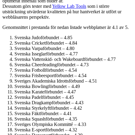
optimerat innehåll som bilder är.
Dessutom görs tester med
Yellow Lab Tools
som i större
utsträckning utvärderar kvaliteten på hur hantverket är utfört ur
webbläsarens perspektiv.
Genomsnittet i prestanda för nedan listade webbplatser är 4.1 av 5.
Svenska Judoförbundet – 4.85
Svenska Cricketförbundet – 4.84
Svenska Varpaförbundet – 4.80
Svenska Isseglarförbundet – 4.77
Svenska Vattenskid- och Wakeboardförbundet – 4.77
Svenska Cheerleadingförbundet – 4.73
Svenska Fotbollförbundet – 4.54
Svenska Frisbeesportförbundet – 4.54
Sveriges Akademiska Idrottsförbund – 4.51
Svenska Bowlingförbundet – 4.49
Svenska Karateförbundet – 4.47
Svenska Padelförbundet – 4.45
Svenska Dragkampförbundet – 4.43
Svenska Styrkelyftförbundet – 4.42
Svenska Fäktförbundet – 4.41
Svenska Squashförbundet – 4.35
Sveriges Olympiska Kommitté – 4.33
Svenska E-sportförbundet – 4.32