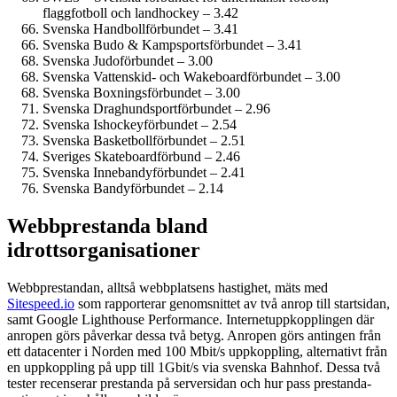
flaggfotboll och landhockey – 3.42
Svenska Handbollförbundet – 3.41
Svenska Budo & Kampsportsförbundet – 3.41
Svenska Judoförbundet – 3.00
Svenska Vattenskid- och Wakeboardförbundet – 3.00
Svenska Boxningsförbundet – 3.00
Svenska Draghundsportförbundet – 2.96
Svenska Ishockeyförbundet – 2.54
Svenska Basketbollförbundet – 2.51
Sveriges Skateboardförbund – 2.46
Svenska Innebandyförbundet – 2.41
Svenska Bandyförbundet – 2.14
Webbprestanda bland
idrottsorganisationer
Webbprestandan, alltså webbplatsens hastighet, mäts med
Sitespeed.io
som rapporterar genomsnittet av två anrop till startsidan,
samt Google Lighthouse Performance. Internet­uppkopplingen där
anropen görs påverkar dessa två betyg. Anropen görs antingen från
ett datacenter i Norden med 100 Mbit/s uppkoppling, alternativt från
en uppkoppling på upp till 1Gbit/s via svenska Bahnhof. Dessa två
tester recenserar prestanda på serversidan och hur pass prestanda­