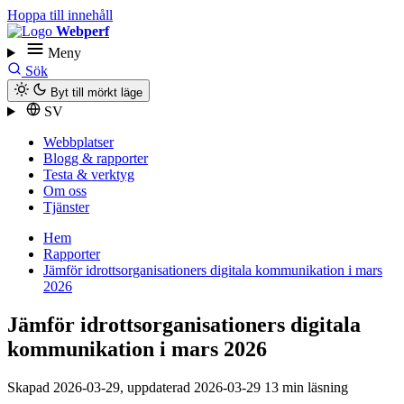
Hoppa till innehåll
Webperf
Meny
Sök
Byt till mörkt läge
SV
Webbplatser
Blogg & rapporter
Testa & verktyg
Om oss
Tjänster
Hem
Rapporter
Jämför idrottsorganisationers digitala kommunikation i mars
2026
Jämför idrottsorganisationers digitala
kommunikation i mars 2026
Skapad
2026-03-29
, uppdaterad
2026-03-29
13 min läsning