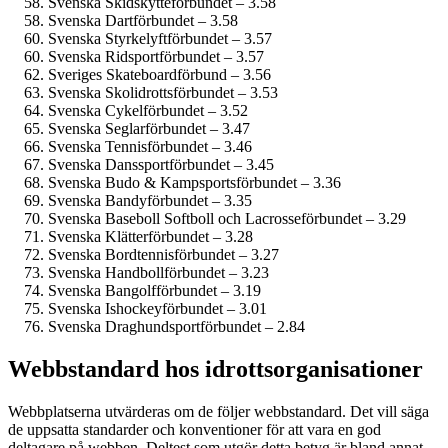
Svenska Skidskytteförbundet – 3.58
Svenska Dartförbundet – 3.58
Svenska Styrkelyftförbundet – 3.57
Svenska Ridsportförbundet – 3.57
Sveriges Skateboardförbund – 3.56
Svenska Skolidrottsförbundet – 3.53
Svenska Cykelförbundet – 3.52
Svenska Seglarförbundet – 3.47
Svenska Tennisförbundet – 3.46
Svenska Danssportförbundet – 3.45
Svenska Budo & Kampsportsförbundet – 3.36
Svenska Bandyförbundet – 3.35
Svenska Baseboll Softboll och Lacrosseförbundet – 3.29
Svenska Klätterförbundet – 3.28
Svenska Bordtennisförbundet – 3.27
Svenska Handbollförbundet – 3.23
Svenska Bangolfförbundet – 3.19
Svenska Ishockeyförbundet – 3.01
Svenska Draghundsportförbundet – 2.84
Webbstandard hos idrottsorganisationer
Webbplatserna utvärderas om de följer webbstandard. Det vill säga
de uppsatta standarder och konventioner för att vara en god
deltagare på webben. Deltest som utgör detta betyg är bland annat