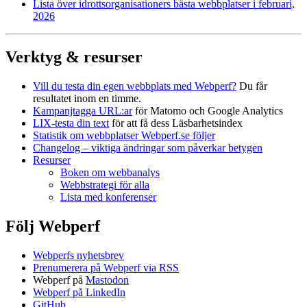
Lista över idrottsorganisationers bästa webbplatser i februari,
2026
Verktyg & resurser
Vill du testa din egen webbplats med Webperf?
Du får
resultatet inom en timme.
Kampanjtagga URL:ar
för Matomo och Google Analytics
LIX-testa din text
för att få dess Läsbarhetsindex
Statistik om webbplatser Webperf.se följer
Changelog – viktiga ändringar som påverkar betygen
Resurser
Boken om webbanalys
Webbstrategi för alla
Lista med konferenser
Följ Webperf
Webperfs nyhetsbrev
Prenumerera på Webperf via RSS
Webperf på
Mastodon
Webperf på LinkedIn
GitHub