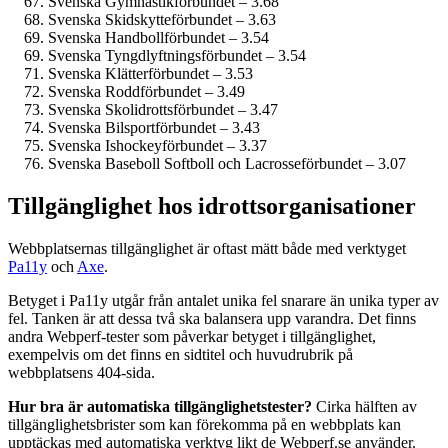
Svenska Gymnastikförbundet – 3.68
Svenska Skidskytteförbundet – 3.63
Svenska Handbollförbundet – 3.54
Svenska Tyngdlyftningsförbundet – 3.54
Svenska Klätterförbundet – 3.53
Svenska Roddförbundet – 3.49
Svenska Skolidrottsförbundet – 3.47
Svenska Bilsportförbundet – 3.43
Svenska Ishockeyförbundet – 3.37
Svenska Baseboll Softboll och Lacrosseförbundet – 3.07
Tillgänglighet hos idrottsorganisationer
Webbplatsernas tillgänglighet är oftast mätt både med verktyget
Pa11y
och
Axe
.
Betyget i Pa11y utgår från antalet unika fel snarare än unika typer av
fel. Tanken är att dessa två ska balansera upp varandra. Det finns
andra Webperf-tester som påverkar betyget i tillgänglighet,
exempelvis om det finns en sidtitel och huvudrubrik på
webbplatsens 404-sida.
Hur bra är automatiska tillgänglighets­tester?
Cirka hälften av
tillgänglighets­brister som kan förekomma på en webbplats kan
upptäckas med automatiska verktyg likt de Webperf.se använder.