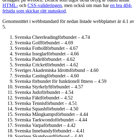
HTML-
och
CSS-valideringen
, men också om man har
en bra 404-
felsida som skickar rätt statuskod
.
Genomsnittet i webbstandard för nedan listade webbplatser är 4.1 av
5.
Svenska Cheerleadingförbundet – 4.74
Svenska Golfförbundet – 4.69
Svenska Fotbollförbundet – 4.67
Svenska Isseglarförbundet – 4.66
Svenska Padelförbundet – 4.62
Svenska Cricketförbundet – 4.62
Sveriges Akademiska Idrottsförbund – 4.60
Svenska Castingförbundet – 4.60
Svenska förbundet för funktionell fitness – 4.59
Svenska Styrkelyftförbundet – 4.57
Svenska Judoförbundet – 4.54
Svenska Fäktförbundet – 4.52
Svenska Tennisförbundet – 4.51
Svenska Squashförbundet – 4.50
Svenska Mångkampsförbundet – 4.44
Svenska Taekwondoförbundet – 4.44
Svenska Varpaförbundet – 4.42
Svenska Innebandyförbundet – 4.41
Sveriges Skateboardförbund – 4.40