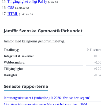
Tillgänglighet enligt Pa11y
(2 av 5)
CSS
(3.30 av 5)
HTML
(3.45 av 5)
Jämför Svenska Gymnastikförbundet
Jämför med kategorins genomsnittsbetyg.
Totalbetyg
-0.11 sämre
Integritet & säkerhet
+0.10
Webbstandard
-0.38
Tillgänglighet
+0.29
Hastighet
-0.37
Senaste rapporterna
Idrottsorganisationer i jämförelse juli 2026: Vem tar hem segern?
Lista över idrottsorganisationers bästa webbplatser i juni, 2026