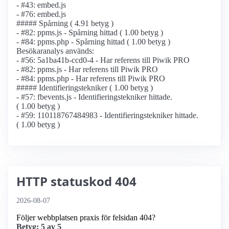
- #43: embed.js
- #76: embed.js
##### Spårning ( 4.91 betyg )
- #82: ppms.js - Spårning hittad ( 1.00 betyg )
- #84: ppms.php - Spårning hittad ( 1.00 betyg )
Besökaranalys används:
- #56: 5a1ba41b-ccd0-4 - Har referens till Piwik PRO
- #82: ppms.js - Har referens till Piwik PRO
- #84: ppms.php - Har referens till Piwik PRO
##### Identifierings­tekniker ( 1.00 betyg )
- #57: fbevents.js - Identifierings­tekniker hittade.
( 1.00 betyg )
- #59: 110118767484983 - Identifierings­tekniker hittade.
( 1.00 betyg )
HTTP statuskod 404
2026-08-07
Följer webbplatsen praxis för felsidan 404?
Betyg: 5 av 5