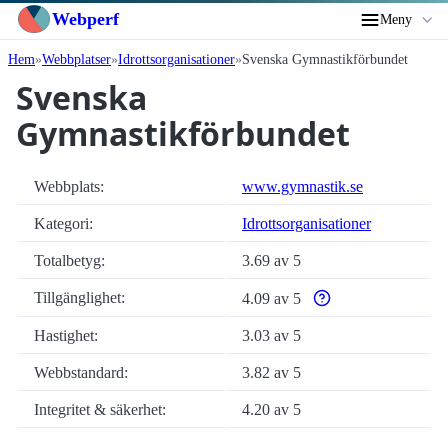
Webperf
Meny
Hem
Webbplatser
Idrottsorganisationer
Svenska Gymnastikförbundet
Svenska
Gymnastikförbundet
Webbplats:
www.gymnastik.se
Kategori:
Idrottsorganisationer
Totalbetyg:
3.69 av 5
Tillgänglighet:
4.09 av 5
Varför enbart automatis
Hastighet:
3.03 av 5
Webbstandard:
3.82 av 5
Integritet & säkerhet:
4.20 av 5