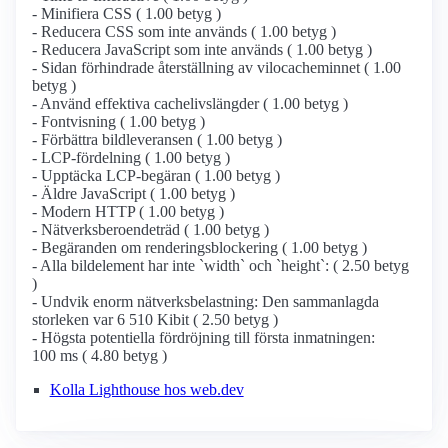
- Minifiera CSS ( 1.00 betyg )
- Reducera CSS som inte används ( 1.00 betyg )
- Reducera JavaScript som inte används ( 1.00 betyg )
- Sidan förhindrade återställning av vilocacheminnet ( 1.00
betyg )
- Använd effektiva cachelivslängder ( 1.00 betyg )
- Fontvisning ( 1.00 betyg )
- Förbättra bildleveransen ( 1.00 betyg )
- LCP-fördelning ( 1.00 betyg )
- Upptäcka LCP-begäran ( 1.00 betyg )
- Äldre JavaScript ( 1.00 betyg )
- Modern HTTP ( 1.00 betyg )
- Nätverksberoendeträd ( 1.00 betyg )
- Begäranden om renderingsblockering ( 1.00 betyg )
- Alla bildelement har inte `width` och `height`: ( 2.50 betyg
)
- Undvik enorm nätverksbelastning: Den sammanlagda
storleken var 6 510 Kibit ( 2.50 betyg )
- Högsta potentiella fördröjning till första inmatningen:
100 ms ( 4.80 betyg )
Kolla Lighthouse hos web.dev