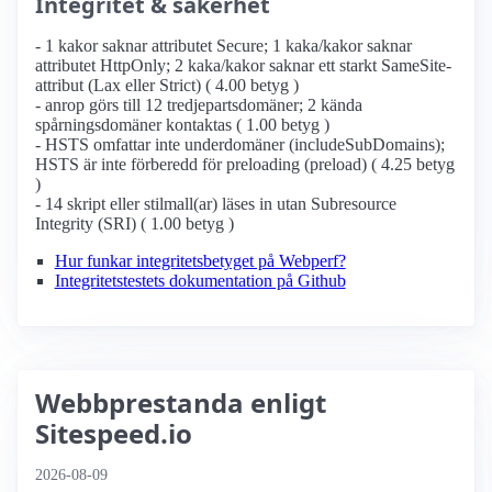
Integritet & säkerhet
- 1 kakor saknar attributet Secure; 1 kaka/kakor saknar
attributet HttpOnly; 2 kaka/kakor saknar ett starkt SameSite-
attribut (Lax eller Strict) ( 4.00 betyg )
- anrop görs till 12 tredjepartsdomäner; 2 kända
spårningsdomäner kontaktas ( 1.00 betyg )
- HSTS omfattar inte underdomäner (includeSubDomains);
HSTS är inte förberedd för preloading (preload) ( 4.25 betyg
)
- 14 skript eller stilmall(ar) läses in utan Subresource
Integrity (SRI) ( 1.00 betyg )
Hur funkar integritetsbetyget på Webperf?
Integritetstestets dokumentation på Github
Webbprestanda enligt
Sitespeed.io
2026-08-09