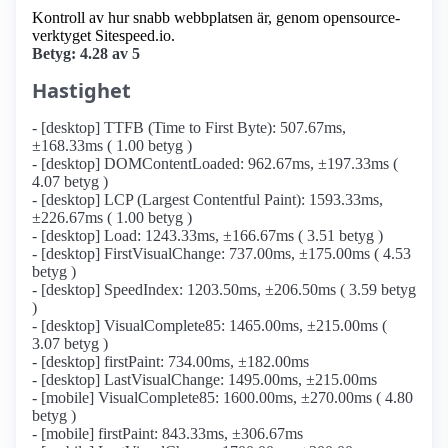
Kontroll av hur snabb webbplatsen är, genom opensource-
verktyget Sitespeed.io.
Betyg: 4.28 av 5
Hastighet
- [desktop] TTFB (Time to First Byte): 507.67ms,
±168.33ms ( 1.00 betyg )
- [desktop] DOMContentLoaded: 962.67ms, ±197.33ms (
4.07 betyg )
- [desktop] LCP (Largest Contentful Paint): 1593.33ms,
±226.67ms ( 1.00 betyg )
- [desktop] Load: 1243.33ms, ±166.67ms ( 3.51 betyg )
- [desktop] FirstVisualChange: 737.00ms, ±175.00ms ( 4.53
betyg )
- [desktop] SpeedIndex: 1203.50ms, ±206.50ms ( 3.59 betyg
)
- [desktop] VisualComplete85: 1465.00ms, ±215.00ms (
3.07 betyg )
- [desktop] firstPaint: 734.00ms, ±182.00ms
- [desktop] LastVisualChange: 1495.00ms, ±215.00ms
- [mobile] VisualComplete85: 1600.00ms, ±270.00ms ( 4.80
betyg )
- [mobile] firstPaint: 843.33ms, ±306.67ms