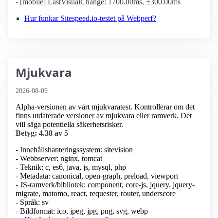
- [mobile] LastVisualChange: 1700.00ms, ±300.00ms
Hur funkar Sitespeed.io-testet på Webperf?
Mjukvara
2026-08-09
Alpha-versionen av vårt mjukvaratest. Kontrollerar om det
finns utdaterade versioner av mjukvara eller ramverk. Det
vill säga potentiella säkerhetsrisker.
Betyg: 4.38 av 5
- Innehållshanteringssystem: sitevision
- Webbserver: nginx, tomcat
- Teknik: c, es6, java, js, mysql, php
- Metadata: canonical, open-graph, preload, viewport
- JS-ramverk/bibliotek: component, core-js, jquery, jquery-
migrate, matomo, react, requester, router, underscore
- Språk: sv
- Bildformat: ico, jpeg, jpg, png, svg, webp