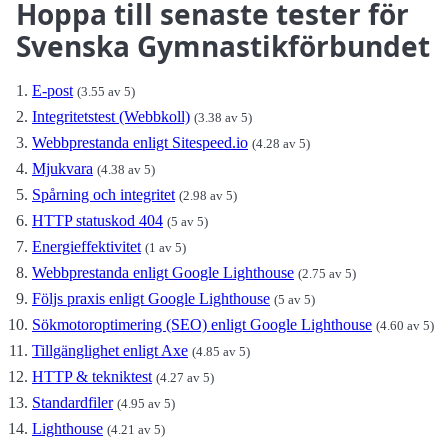
Hoppa till senaste tester för
Svenska Gymnastikförbundet
E-post
(3.55 av 5)
Integritetstest (Webbkoll)
(3.38 av 5)
Webbprestanda enligt Sitespeed.io
(4.28 av 5)
Mjukvara
(4.38 av 5)
Spårning och integritet
(2.98 av 5)
HTTP statuskod 404
(5 av 5)
Energieffektivitet
(1 av 5)
Webbprestanda enligt Google Lighthouse
(2.75 av 5)
Följs praxis enligt Google Lighthouse
(5 av 5)
Sökmotoroptimering (SEO) enligt Google Lighthouse
(4.60 av 5)
Tillgänglighet enligt Axe
(4.85 av 5)
HTTP & tekniktest
(4.27 av 5)
Standardfiler
(4.95 av 5)
Lighthouse
(4.21 av 5)