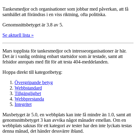
Tankesmedjor och organisationer som jobbar med påverkan, att få
samhället att förändras i en viss riktning, ofta politiska.
Genomsnittsbetyget är 3.8 av 5.
Se aktuell lista »
Mars topplista för tankesmedjor och intresse­organisationer är här.
Det är i vanlig ordning enbart startsidor som är testade, samt att
felsidor anropats med flit för att testa 404-meddelanden.
Hoppa direkt till kategoribetyg:
Övergripande betyg
Webbstandard
Tillgänglighet
Webbprestanda
Integritet
Maxbetyget är 5.0, en webbplats kan inte få mindre än 1.0, samt att
genomsnittsbetyget 3 kan avvika något månader emellan. Om en
webbplats saknas för ett kategori av tester har den inte lyckats testas
denna månad, det händer dessvärre ibland.