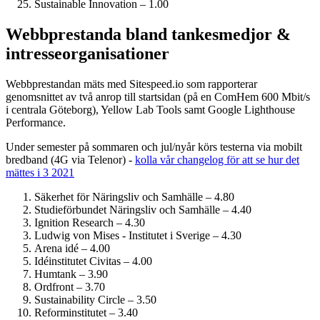
Sustainable Innovation – 1.00
Webbprestanda bland tankesmedjor &
intresseorganisationer
Webbprestandan mäts med Sitespeed.io som rapporterar
genomsnittet av två anrop till startsidan (på en ComHem 600 Mbit/s
i centrala Göteborg), Yellow Lab Tools samt Google Lighthouse
Performance.
Under semester på sommaren och jul/nyår körs testerna via mobilt
bredband (4G via Telenor) -
kolla vår changelog för att se hur det
mättes i 3 2021
Säkerhet för Näringsliv och Samhälle – 4.80
Studie­förbundet Näringsliv och Samhälle – 4.40
Ignition Research – 4.30
Ludwig von Mises - Institutet i Sverige – 4.30
Arena idé – 4.00
Idéinstitutet Civitas – 4.00
Humtank – 3.90
Ordfront – 3.70
Sustainability Circle – 3.50
Reform­institutet – 3.40