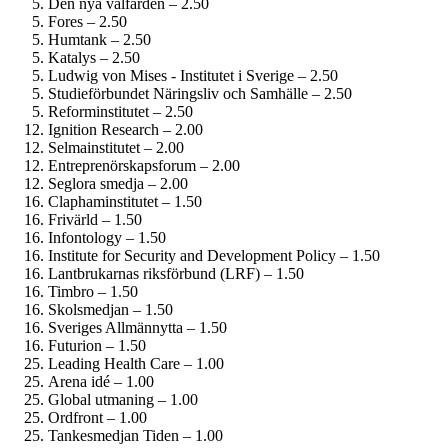
Den nya välfärden – 2.50
Fores – 2.50
Humtank – 2.50
Katalys – 2.50
Ludwig von Mises - Institutet i Sverige – 2.50
Studie­förbundet Näringsliv och Samhälle – 2.50
Reform­institutet – 2.50
Ignition Research – 2.00
Selmainstitutet – 2.00
Entreprenörskaps­forum – 2.00
Seglora smedja – 2.00
Clapham­institutet – 1.50
Frivärld – 1.50
Infontology – 1.50
Institute for Security and Development Policy – 1.50
Lantbrukarnas riksförbund (LRF) – 1.50
Timbro – 1.50
Skolsmedjan – 1.50
Sveriges Allmännytta – 1.50
Futurion – 1.50
Leading Health Care – 1.00
Arena idé – 1.00
Global utmaning – 1.00
Ordfront – 1.00
Tankesmedjan Tiden – 1.00