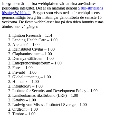
Integriteten är hur bra webbplatsen värnar sina användares
personliga integritet. Det är en mätning genom
5 juli-stiftelsens
lösning Webbkoll
. Betyget som visas nedan är webbplatsens
genomsnittliga betyg för mätningar genomförda de senaste 15
veckorna. De flesta webbplatser har på den tiden hunnits testas
åtminstone två gånger.
Ignition Research – 1.14
Leading Health Care – 1.00
Arena idé – 1.00
Idéinstitutet Civitas – 1.00
Clapham­institutet – 1.00
Den nya välfärden – 1.00
Entreprenörskaps­forum – 1.00
Fores – 1.00
Frivärld – 1.00
Global utmaning – 1.00
Humtank – 1.00
Infontology – 1.00
Institute for Security and Development Policy – 1.00
Lantbrukarnas riksförbund (LRF) – 1.00
Katalys – 1.00
Ludwig von Mises - Institutet i Sverige – 1.00
Ordfront – 1.00
Timbro – 1.00