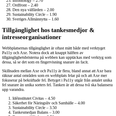
Infontology – 2.70
Ordfront – 2.40
Den nya välfärden – 2.00
Sustainability Circle – 1.90
Sveriges Allmännytta – 1.60
Tillgänglighet hos tankesmedjor &
intresseorganisationer
Webbplatsernas tillgänglighet är oftast mätt både med verktyget
Pa11y och Axe. Notera dock att knappt hälften av
tillgänglighetsbristerna på webben kan upptäckas med verktyg som
dessa, så se det som en fingervisning snarare än facit.
Skillnaden mellan Axe och Pa11y är flera, bland annat att Axe bara
räknar antal områden som en webbplats felar på och att Axe mer
fokuserar på bekräftade fel. Betyget i Pa11y utgår från antalet unika
fel snarare än unika sorters fel. Tanken är att dessa två ska balansera
upp varandra.
Idéinstitutet Civitas – 4.50
Säkerhet för Näringsliv och Samhälle – 4.00
Sustainability Circle – 3.50
Tankesmedjan Balans – 3.00