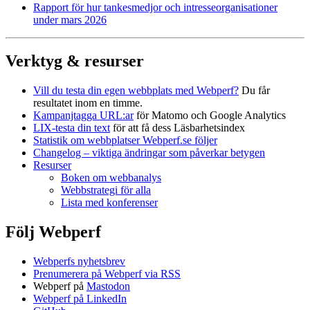
Rapport för hur tankesmedjor och intresse­organisationer
under mars 2026
Verktyg & resurser
Vill du testa din egen webbplats med Webperf?
Du får
resultatet inom en timme.
Kampanjtagga URL:ar
för Matomo och Google Analytics
LIX-testa din text
för att få dess Läsbarhetsindex
Statistik om webbplatser Webperf.se följer
Changelog – viktiga ändringar som påverkar betygen
Resurser
Boken om webbanalys
Webbstrategi för alla
Lista med konferenser
Följ Webperf
Webperfs nyhetsbrev
Prenumerera på Webperf via RSS
Webperf på
Mastodon
Webperf på LinkedIn