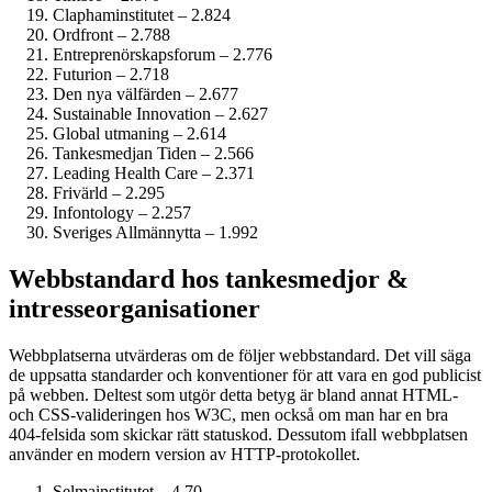
Clapham­institutet – 2.824
Ordfront – 2.788
Entreprenörskaps­forum – 2.776
Futurion – 2.718
Den nya välfärden – 2.677
Sustainable Innovation – 2.627
Global utmaning – 2.614
Tankesmedjan Tiden – 2.566
Leading Health Care – 2.371
Frivärld – 2.295
Infontology – 2.257
Sveriges Allmännytta – 1.992
Webbstandard hos tankesmedjor &
intresseorganisationer
Webbplatserna utvärderas om de följer webbstandard. Det vill säga
de uppsatta standarder och konventioner för att vara en god publicist
på webben. Deltest som utgör detta betyg är bland annat HTML-
och CSS-valideringen hos W3C, men också om man har en bra
404-felsida som skickar rätt statuskod. Dessutom ifall webbplatsen
använder en modern version av HTTP-protokollet.
Selmainstitutet – 4.70