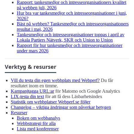
Rapport: tankesmedjor och intresse­organisationers kvalitet
på webben juli, 2026
Hur bra var tankesmedjor och intresse­organisationer i juni,
2026?
Bäst på webben? Tankesmedjor och intresse­organisationers
resultat i maj, 2026
Tankesmedjor och intresse­organisationer toppas i april av
Lokala Partiers Nätverk, SKR och Union to Union
Rapport för hur tankesmedjor och intresse­organisationer
under mars 2026
Verktyg & resurser
Vill du testa din egen webbplats med Webperf?
Du får
resultatet inom en timme.
Kampanjtagga URL:ar
för Matomo och Google Analytics
LIX-testa din text
för att få dess Läsbarhetsindex
Statistik om webbplatser Webperf.se följer
Changelog – viktiga ändringar som påverkar betygen
Resurser
Boken om webbanalys
Webbstrategi för alla
Lista med konferenser