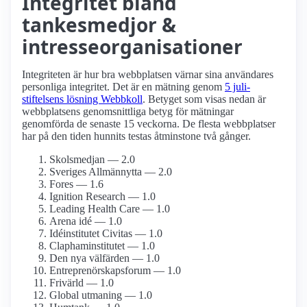
Integritet bland
tankesmedjor &
intresseorganisationer
Integriteten är hur bra webbplatsen värnar sina användares
personliga integritet. Det är en mätning genom
5 juli-
stiftelsens lösning Webbkoll
. Betyget som visas nedan är
webbplatsens genomsnittliga betyg för mätningar
genomförda de senaste 15 veckorna. De flesta webbplatser
har på den tiden hunnits testas åtminstone två gånger.
Skolsmedjan — 2.0
Sveriges Allmännytta — 2.0
Fores — 1.6
Ignition Research — 1.0
Leading Health Care — 1.0
Arena idé — 1.0
Idéinstitutet Civitas — 1.0
Clapham­institutet — 1.0
Den nya välfärden — 1.0
Entreprenörskaps­forum — 1.0
Frivärld — 1.0
Global utmaning — 1.0