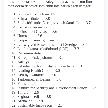
dels inkluderas de andra kategorierna av tester som finns
men också de tester som ännu inte har en egen kategori.
Ignition Research — 4.0
Selmainstitutet — 3.9
Studie­förbundet Näringsliv och Samhälle — 3.7
Skolsmedjan — 3.7
Idéinstitutet Civitas — 3.6
Humtank — 3.6
Skapa allmänningar! — 3.6
Ludwig von Mises - Institutet i Sverige — 3.5
Lantbrukarnas riksförbund (LRF) — 3.3
Reform­institutet — 3.3
Entreprenörskaps­forum — 3.2
Katalys — 3.2
Säkerhet för Näringsliv och Samhälle — 3.1
Leading Health Care — 3.0
Den nya välfärden — 3.0
Tankesmedjan Balans — 3.0
Fores — 2.9
Institute for Security and Development Policy — 2.9
Timbro — 2.9
Seglora smedja — 2.9
Arena idé — 2.8
Sustainable Innovation — 2.8