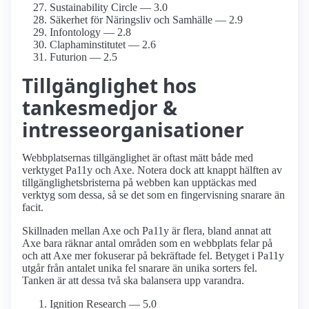
Sustainability Circle — 3.0
Säkerhet för Näringsliv och Samhälle — 2.9
Infontology — 2.8
Clapham­institutet — 2.6
Futurion — 2.5
Tillgänglighet hos
tankesmedjor &
intresseorganisationer
Webbplatsernas tillgänglighet är oftast mätt både med
verktyget Pa11y och Axe. Notera dock att knappt hälften av
tillgänglighetsbristerna på webben kan upptäckas med
verktyg som dessa, så se det som en fingervisning snarare än
facit.
Skillnaden mellan Axe och Pa11y är flera, bland annat att
Axe bara räknar antal områden som en webbplats felar på
och att Axe mer fokuserar på bekräftade fel. Betyget i Pa11y
utgår från antalet unika fel snarare än unika sorters fel.
Tanken är att dessa två ska balansera upp varandra.
Ignition Research — 5.0