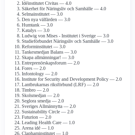
Idéinstitutet Civitas — 4.0
Säkerhet för Näringsliv och Samhälle — 4.0
Selmainstitutet — 3.0
Den nya välfärden — 3.0
Humtank — 3.0
Katalys — 3.0
Ludwig von Mises - Institutet i Sverige — 3.0
Studie­förbundet Näringsliv och Samhälle — 3.0
Reform­institutet — 3.0
Tankesmedjan Balans — 3.0
Skapa allmänningar! — 3.0
Entreprenörskaps­forum — 2.0
Fores — 2.0
Infontology — 2.0
Institute for Security and Development Policy — 2.0
Lantbrukarnas riksförbund (LRF) — 2.0
Timbro — 2.0
Skolsmedjan — 2.0
Seglora smedja — 2.0
Sveriges Allmännytta — 2.0
Sustainability Circle — 2.0
Futurion — 2.0
Leading Health Care — 1.0
Arena idé — 1.0
Clapham­institutet — 1.0