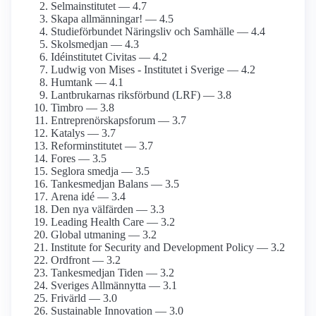
Selmainstitutet — 4.7
Skapa allmänningar! — 4.5
Studie­förbundet Näringsliv och Samhälle — 4.4
Skolsmedjan — 4.3
Idéinstitutet Civitas — 4.2
Ludwig von Mises - Institutet i Sverige — 4.2
Humtank — 4.1
Lantbrukarnas riksförbund (LRF) — 3.8
Timbro — 3.8
Entreprenörskaps­forum — 3.7
Katalys — 3.7
Reform­institutet — 3.7
Fores — 3.5
Seglora smedja — 3.5
Tankesmedjan Balans — 3.5
Arena idé — 3.4
Den nya välfärden — 3.3
Leading Health Care — 3.2
Global utmaning — 3.2
Institute for Security and Development Policy — 3.2
Ordfront — 3.2
Tankesmedjan Tiden — 3.2
Sveriges Allmännytta — 3.1
Frivärld — 3.0
Sustainable Innovation — 3.0