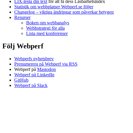
LIX-testa din text
för att få dess Läsbarhetsindex
Statistik om webbplatser Webperf.se följer
Changelog – viktiga ändringar som påverkar betygen
Resurser
Boken om webbanalys
Webbstrategi för alla
Lista med konferenser
Följ Webperf
Webperfs nyhetsbrev
Prenumerera på Webperf via RSS
Webperf på
Mastodon
Webperf på LinkedIn
GitHub
Webperf på Slack