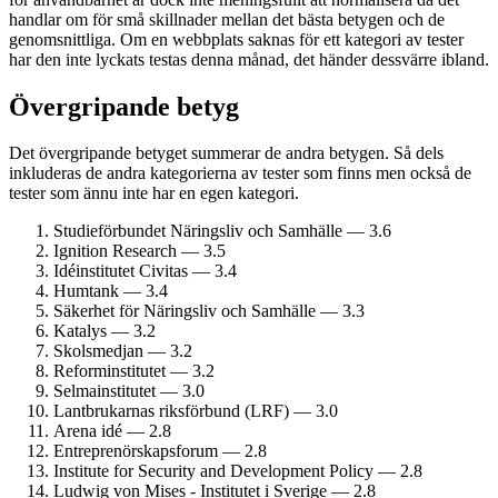
handlar om för små skillnader mellan det bästa betygen och de
genomsnittliga. Om en webbplats saknas för ett kategori av tester
har den inte lyckats testas denna månad, det händer dessvärre ibland.
Övergripande betyg
Det övergripande betyget summerar de andra betygen. Så dels
inkluderas de andra kategorierna av tester som finns men också de
tester som ännu inte har en egen kategori.
Studie­förbundet Näringsliv och Samhälle — 3.6
Ignition Research — 3.5
Idéinstitutet Civitas — 3.4
Humtank — 3.4
Säkerhet för Näringsliv och Samhälle — 3.3
Katalys — 3.2
Skolsmedjan — 3.2
Reform­institutet — 3.2
Selmainstitutet — 3.0
Lantbrukarnas riksförbund (LRF) — 3.0
Arena idé — 2.8
Entreprenörskaps­forum — 2.8
Institute for Security and Development Policy — 2.8
Ludwig von Mises - Institutet i Sverige — 2.8