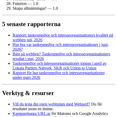
Futurion — 1.0
Skapa allmänningar! — 1.0
5 senaste rapporterna
Rapport: tankesmedjor och intresse­organisationers kvalitet på
webben juli, 2026
Hur bra var tankesmedjor och intresse­organisationer i juni,
2026?
Bäst på webben? Tankesmedjor och intresse­organisationers
resultat i maj, 2026
Tankesmedjor och intresse­organisationer toppas i april av
Lokala Partiers Nätverk, SKR och Union to Union
Rapport för hur tankesmedjor och intresse­organisationer
under mars 2026
Verktyg & resurser
Vill du testa din egen webbplats med Webperf?
Du får
resultatet inom en timme.
Kampanjtagga URL:ar
för Matomo och Google Analytics