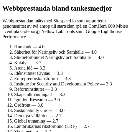
Webbprestanda bland tankesmedjor
Webbprestandan mäts med Sitespeed.io som rapporterar
genomsnittet av två anrop till startsidan (på en ComHem 600 Mbit/s
i centrala Göteborg), Yellow Lab Tools samt Google Lighthouse
Performance.
Humtank — 4.0
Säkerhet för Näringsliv och Samhälle — 4.0
Studie­förbundet Näringsliv och Samhälle — 4.0
Katalys — 3.7
Arena idé — 3.3
Idéinstitutet Civitas — 3.3
Entreprenörskaps­forum — 3.3
Institute for Security and Development Policy — 3.3
Reform­institutet — 3.3
Skapa allmänningar! — 3.3
Ignition Research — 3.0
Ordfront — 3.0
Sustainability Circle — 3.0
Den nya välfärden — 2.7
Global utmaning — 2.7
Lantbrukarnas riksförbund (LRF) — 2.7
Skolsmedjan — 2.7