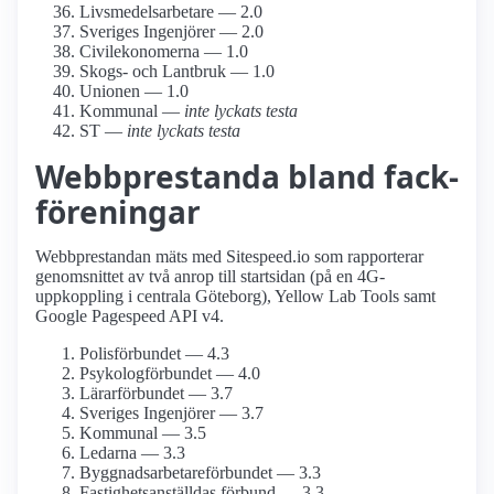
Livsmedels­arbetare — 2.0
Sveriges Ingenjörer — 2.0
Civil­ekonomerna — 1.0
Skogs- och Lantbruk — 1.0
Unionen — 1.0
Kommunal —
inte lyckats testa
ST —
inte lyckats testa
Webbprestanda bland fack­
föreningar
Webbprestandan mäts med Sitespeed.io som rapporterar
genomsnittet av två anrop till startsidan (på en 4G-
uppkoppling i centrala Göteborg), Yellow Lab Tools samt
Google Pagespeed API v4.
Polisförbundet — 4.3
Psykolog­förbundet — 4.0
Lärarförbundet — 3.7
Sveriges Ingenjörer — 3.7
Kommunal — 3.5
Ledarna — 3.3
Byggnadsarbetare­förbundet — 3.3
Fastighets­anställdas förbund — 3.3