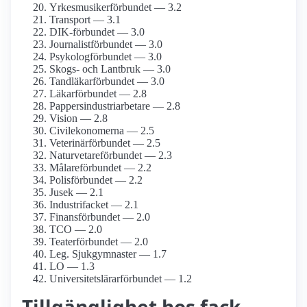
Yrkesmusiker­förbundet — 3.2
Transport — 3.1
DIK-förbundet — 3.0
Journalist­förbundet — 3.0
Psykolog­förbundet — 3.0
Skogs- och Lantbruk — 3.0
Tandläkar­förbundet — 3.0
Läkarförbundet — 2.8
Pappersindustri­arbetare — 2.8
Vision — 2.8
Civil­ekonomerna — 2.5
Veterinärförbundet — 2.5
Naturvetare­förbundet — 2.3
Målare­förbundet — 2.2
Polisförbundet — 2.2
Jusek — 2.1
Industrifacket — 2.1
Finans­förbundet — 2.0
TCO — 2.0
Teater­förbundet — 2.0
Leg. Sjukgymnaster — 1.7
LO — 1.3
Universitetslärar­förbundet — 1.2