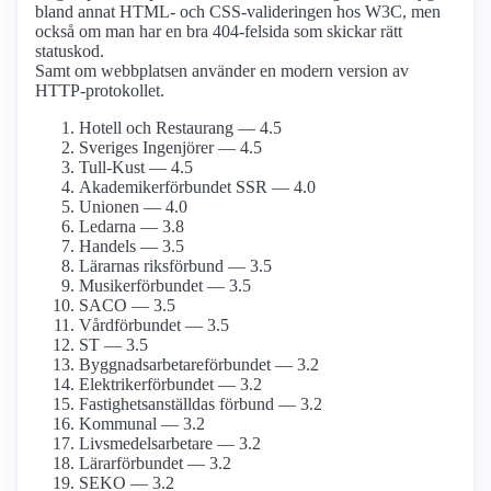
bland annat HTML- och CSS-valideringen hos W3C, men
också om man har en bra 404-felsida som skickar rätt
statuskod.
Samt om webbplatsen använder en modern version av
HTTP-protokollet.
Hotell och Restaurang — 4.5
Sveriges Ingenjörer — 4.5
Tull-Kust — 4.5
Akademiker­förbundet SSR — 4.0
Unionen — 4.0
Ledarna — 3.8
Handels — 3.5
Lärarnas riksförbund — 3.5
Musiker­förbundet — 3.5
SACO — 3.5
Vårdförbundet — 3.5
ST — 3.5
Byggnadsarbetare­förbundet — 3.2
Elektriker­förbundet — 3.2
Fastighets­anställdas förbund — 3.2
Kommunal — 3.2
Livsmedels­arbetare — 3.2
Lärarförbundet — 3.2
SEKO — 3.2