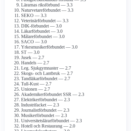
Lärarnas riksförbund — 3.3
Naturvetare­förbundet — 3.3
SEKO — 3.3
Veterinärförbundet — 3.3
DIK-förbundet — 3.0
Läkarförbundet — 3.0
Målare­förbundet — 3.0
SACO — 3.0
Yrkesmusiker­förbundet — 3.0
ST — 3.0
Jusek — 2.7
Handels — 2.7
Leg. Sjukgymnaster — 2.7
Skogs- och Lantbruk — 2.7
Tandläkar­förbundet — 2.7
Tull-Kust — 2.7
Unionen — 2.7
Akademiker­förbundet SSR — 2.3
Elektriker­förbundet — 2.3
Industrifacket — 2.3
Journalist­förbundet — 2.3
Musiker­förbundet — 2.3
Universitetslärar­förbundet — 2.3
Hotell och Restaurang — 2.0