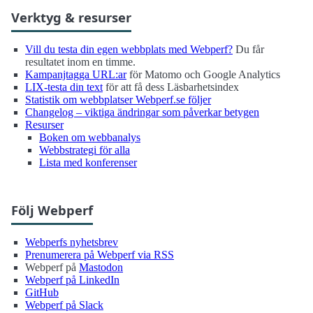
Verktyg & resurser
Vill du testa din egen webbplats med Webperf?
Du får
resultatet inom en timme.
Kampanjtagga URL:ar
för Matomo och Google Analytics
LIX-testa din text
för att få dess Läsbarhetsindex
Statistik om webbplatser Webperf.se följer
Changelog – viktiga ändringar som påverkar betygen
Resurser
Boken om webbanalys
Webbstrategi för alla
Lista med konferenser
Följ Webperf
Webperfs nyhetsbrev
Prenumerera på Webperf via RSS
Webperf på
Mastodon
Webperf på LinkedIn
GitHub
Webperf på Slack