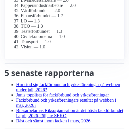
Livsmedels­arbetare — 2.0
Pappersindustri­arbetare — 2.0
Vårdförbundet — 2.0
Finans­förbundet — 1.7
LO — 1.3
TCO — 1.3
Teater­förbundet — 1.3
Civil­ekonomerna — 1.0
Transport — 1.0
Vision — 1.0
5 senaste rapporterna
Hur stod sig fackförbund och yrkesföreningar på webben
under juli, 2026?
Junis topplista för fackförbund och yrkesföreningar
Fackförbund och yrkesföreningars resultat på webben i
maj, 2026?
Bussarbetarnas Riksorganisation är det bästa fackförbundet
i april, 2026, följt av SEKO
Bäst och sämst inom facken i mars, 2026