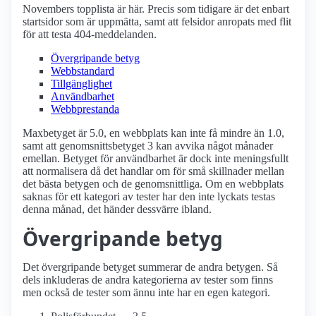
Novembers topplista är här. Precis som tidigare är det enbart
startsidor som är uppmätta, samt att felsidor anropats med flit
för att testa 404-meddelanden.
Övergripande betyg
Webbstandard
Tillgänglighet
Användbarhet
Webbprestanda
Maxbetyget är 5.0, en webbplats kan inte få mindre än 1.0,
samt att genomsnittsbetyget 3 kan avvika något månader
emellan. Betyget för användbarhet är dock inte meningsfullt
att normalisera då det handlar om för små skillnader mellan
det bästa betygen och de genomsnittliga. Om en webbplats
saknas för ett kategori av tester har den inte lyckats testas
denna månad, det händer dessvärre ibland.
Övergripande betyg
Det övergripande betyget summerar de andra betygen. Så
dels inkluderas de andra kategorierna av tester som finns
men också de tester som ännu inte har en egen kategori.