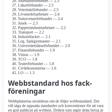
Journalist­förbundet — 2.5
Läkarförbundet — 2.5
Veterinärförbundet — 2.5
Livsmedels­arbetare — 2.4
Naturvetare­förbundet — 2.4
Jusek — 2.3
Pappersindustri­arbetare — 2.2
Transport — 2.2
Industrifacket — 2.1
Leg. Sjukgymnaster — 2.1
Universitetslärar­förbundet — 2.0
Finans­förbundet — 1.9
Vision — 1.9
TCO — 1.8
Teater­förbundet — 1.8
Civil­ekonomerna — 1.6
LO — 1.3
Webbstandard hos fack­
föreningar
Webbplatserna utvärderas om de följer webbstandard. Det
vill säga de uppsatta standarder och konventioner för att vara
en god publicist på webben. Deltest som utgör detta betyg är