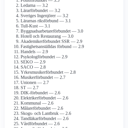
Polisförbundet — 3.5
Ledarna — 3.2
Lärarförbundet — 3.2
Sveriges Ingenjörer — 3.2
Lärarnas riksförbund — 3.1
Tull-Kust — 3.1
Byggnadsarbetare­förbundet — 3.0
Hotell och Restaurang — 3.0
Akademiker­förbundet SSR — 2.9
Fastighets­anställdas förbund — 2.9
Handels — 2.9
Psykolog­förbundet — 2.9
SEKO — 2.9
SACO — 2.8
Yrkesmusiker­förbundet — 2.8
Musiker­förbundet — 2.7
Unionen — 2.7
ST — 2.7
DIK-förbundet — 2.6
Elektriker­förbundet — 2.6
Kommunal — 2.6
Målare­förbundet — 2.6
Skogs- och Lantbruk — 2.6
Tandläkar­förbundet — 2.6
Vårdförbundet — 2.6