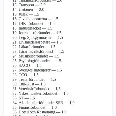
Tandläkar­förbundet — 2.0
Transport — 2.0
Unionen — 2.0
Jusek — 1.5
Civil­ekonomerna — 1.5
DIK-förbundet — 1.5
Industrifacket — 1.5
Journalist­förbundet — 1.5
Leg. Sjukgymnaster — 1.5
Livsmedels­arbetare — 1.5
Läkarförbundet — 1.5
Lärarnas riksförbund — 1.5
Musiker­förbundet — 1.5
Psykolog­förbundet — 1.5
SACO — 1.5
Sveriges Ingenjörer — 1.5
TCO — 1.5
Teater­förbundet — 1.5
Tull-Kust — 1.5
Veterinärförbundet — 1.5
Yrkesmusiker­förbundet — 1.5
ST — 1.5
Akademiker­förbundet SSR — 1.0
Finans­förbundet — 1.0
Hotell och Restaurang — 1.0