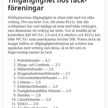
Tillgänglighet hos fack­
föreningar
Webbplatsernas tillgänglighet är oftast mätt med två olika
verktyg. Det ena heter Axe, det andra Pa11y. Inte alla
webbplatser har varit möjliga att testa med båda verktygen,
men åtminstone ett verktyg har körts. Axe är inställd på att
kontrollera ifall WCAG 2.0 nivå AA efterlevs och Pa11y kör
både WCAG samt amerikanska Section 508. Notera dock att
knappt hälften av tillgänglighetsbristerna på webben kan
upptäckas med verktyg som dessa, så se det som en
fingervisning snarare än facit.
Polisförbundet — 4.5
Skogs- och Lantbruk — 3.5
Målare­förbundet — 3.0
Byggnadsarbetare­förbundet — 2.5
Universitetslärar­förbundet — 2.5
Ledarna — 2.0
Elektriker­förbundet — 2.0
Fastighets­anställdas förbund — 2.0
Handels — 2.0
Lärarförbundet — 2.0
SEKO — 2.0