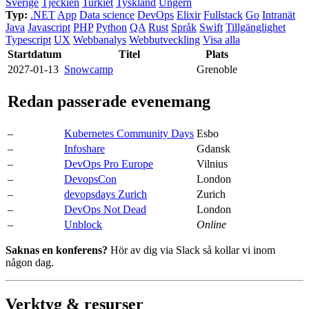
Sverige
Tjeckien
Turkiet
Tyskland
Ungern
Typ:
.NET
App
Data science
DevOps
Elixir
Fullstack
Go
Intranät
Java
Javascript
PHP
Python
QA
Rust
Språk
Swift
Tillgänglighet
Typescript
UX
Webbanalys
Webbutveckling
Visa alla
Start­datum
Titel
Plats
2027-01-13
Snowcamp
Grenoble
Redan passerade evenemang
–
Kubernetes Community Days
Esbo
–
Infoshare
Gdansk
–
DevOps Pro Europe
Vilnius
–
DevopsCon
London
–
devopsdays Zurich
Zurich
–
DevOps Not Dead
London
–
Unblock
Online
Saknas en konferens?
Hör av dig via Slack så kollar vi inom
någon dag.
Verktyg & resurser