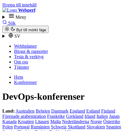
Hoppa till innehåll
Webperf
Meny
Sök
Byt till mörkt läge
SV
Webbplatser
Blogg & rapporter
Testa & verktyg
Om oss
Tjänster
Hem
Konferenser
DevOps-konferenser
Land:
Australien
Belgien
Danmark
England
Estland
Finland
Förenade arabemiration
Frankrike
Grekland
Irland
Italien
Japan
Kanada
Kroatien
Litauen
Malta
Nederländerna
Norge
Österrike
Polen
Portugal
Rumänien
Schweiz
Skottland
Slovakien
Spanien