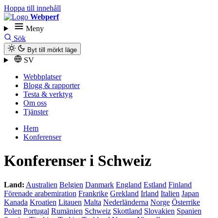
Hoppa till innehåll
Webperf
Meny
Sök
Byt till mörkt läge
SV
Webbplatser
Blogg & rapporter
Testa & verktyg
Om oss
Tjänster
Hem
Konferenser
Konferenser i Schweiz
Land:
Australien
Belgien
Danmark
England
Estland
Finland
Förenade arabemiration
Frankrike
Grekland
Irland
Italien
Japan
Kanada
Kroatien
Litauen
Malta
Nederländerna
Norge
Österrike
Polen
Portugal
Rumänien
Schweiz
Skottland
Slovakien
Spanien