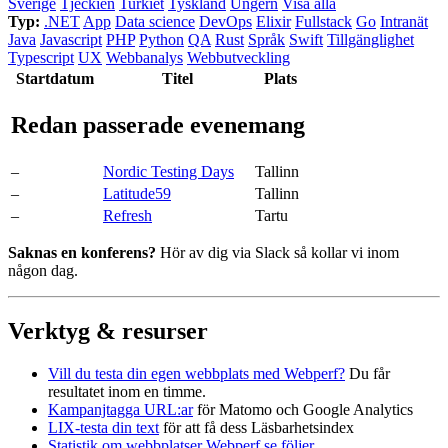
Sverige
Tjeckien
Turkiet
Tyskland
Ungern
Visa alla
Typ:
.NET
App
Data science
DevOps
Elixir
Fullstack
Go
Intranät
Java
Javascript
PHP
Python
QA
Rust
Språk
Swift
Tillgänglighet
Typescript
UX
Webbanalys
Webbutveckling
Start­datum
Titel
Plats
Redan passerade evenemang
–
Nordic Testing Days
Tallinn
–
Latitude59
Tallinn
–
Refresh
Tartu
Saknas en konferens?
Hör av dig via Slack så kollar vi inom
någon dag.
Verktyg & resurser
Vill du testa din egen webbplats med Webperf?
Du får
resultatet inom en timme.
Kampanjtagga URL:ar
för Matomo och Google Analytics
LIX-testa din text
för att få dess Läsbarhetsindex
Statistik om webbplatser Webperf.se följer