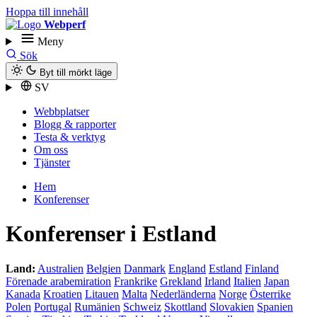
Hoppa till innehåll
Webperf
Meny
Sök
Byt till mörkt läge
SV
Webbplatser
Blogg & rapporter
Testa & verktyg
Om oss
Tjänster
Hem
Konferenser
Konferenser i Estland
Land:
Australien
Belgien
Danmark
England
Estland
Finland
Förenade arabemiration
Frankrike
Grekland
Irland
Italien
Japan
Kanada
Kroatien
Litauen
Malta
Nederländerna
Norge
Österrike
Polen
Portugal
Rumänien
Schweiz
Skottland
Slovakien
Spanien