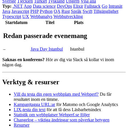
Sverige
Tjeckien
Turkiet
Tyskland
Ungern
Visa alla
Typ:
.NET
App
Data science
DevOps
Elixir
Fullstack
Go
Intranät
Java
Javascript
PHP
Python
QA
Rust
Språk
Swift
Tillgänglighet
Typescript
UX
Webbanalys
Webbutveckling
Start­datum
Titel
Plats
Redan passerade evenemang
–
Java Day Istanbul
Istanbul
Saknas en konferens?
Hör av dig via Slack så kollar vi inom
någon dag.
Verktyg & resurser
Vill du testa din egen webbplats med Webperf?
Du får
resultatet inom en timme.
Kampanjtagga URL:ar
för Matomo och Google Analytics
LIX-testa din text
för att få dess Läsbarhetsindex
Statistik om webbplatser Webperf.se följer
Changelog – viktiga ändringar som påverkar betygen
Resurser