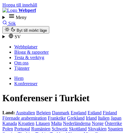
Hoppa till innehåll
Webperf
Meny
Sök
Byt till mörkt läge
SV
Webbplatser
Blogg & rapporter
Testa & verktyg
Om oss
Tjänster
Hem
Konferenser
Konferenser i Turkiet
Land:
Australien
Belgien
Danmark
England
Estland
Finland
Förenade arabemiration
Frankrike
Grekland
Irland
Italien
Japan
Kanada
Kroatien
Litauen
Malta
Nederländerna
Norge
Österrike
Polen
Portugal
Rumänien
Schweiz
Skottland
Slovakien
Spanien