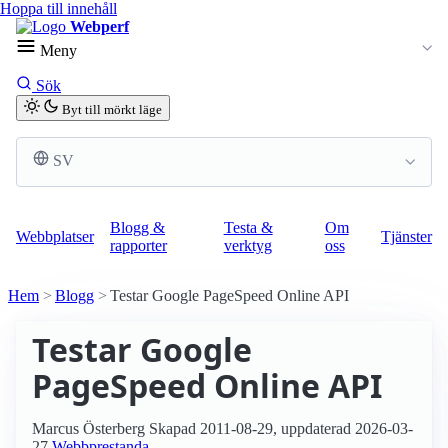
Hoppa till innehåll
Webperf
Meny
Sök
Byt till mörkt läge
SV
Blogg &
Testa &
Om
Webbplatser
Tjänster
rapporter
verktyg
oss
Hem
Blogg
Testar Google PageSpeed Online API
Testar Google
PageSpeed Online API
Marcus Österberg
Skapad
2011-08-29
, uppdaterad
2026-03-
27
Webbprestanda