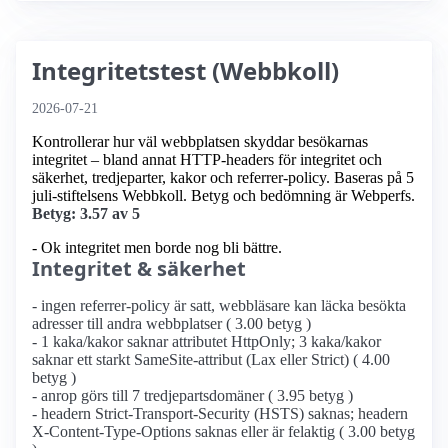
Integritetstest (Webbkoll)
2026-07-21
Kontrollerar hur väl webbplatsen skyddar besökarnas
integritet – bland annat HTTP-headers för integritet och
säkerhet, tredjeparter, kakor och referrer-policy. Baseras på 5
juli-stiftelsens Webbkoll. Betyg och bedömning är Webperfs.
Betyg: 3.57 av 5
- Ok integritet men borde nog bli bättre.
Integritet & säkerhet
- ingen referrer-policy är satt, webbläsare kan läcka besökta
adresser till andra webbplatser ( 3.00 betyg )
- 1 kaka/kakor saknar attributet HttpOnly; 3 kaka/kakor
saknar ett starkt SameSite-attribut (Lax eller Strict) ( 4.00
betyg )
- anrop görs till 7 tredjepartsdomäner ( 3.95 betyg )
- headern Strict-Transport-Security (HSTS) saknas; headern
X-Content-Type-Options saknas eller är felaktig ( 3.00 betyg