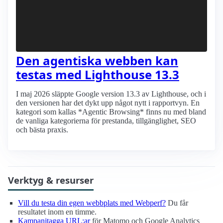
Den agentiska webben kan
testas med Lighthouse 13.3
I maj 2026 släppte Google version 13.3 av Lighthouse, och i
den versionen har det dykt upp något nytt i rapportvyn. En
kategori som kallas *Agentic Browsing* finns nu med bland
de vanliga kategorierna för prestanda, tillgänglighet, SEO
och bästa praxis.
Verktyg & resurser
Vill du testa din egen webbplats med Webperf?
Du får
resultatet inom en timme.
Kampanjtagga URL:ar
för Matomo och Google Analytics