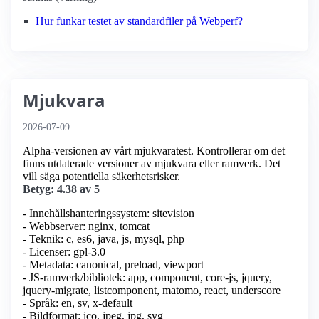
Hur funkar testet av standardfiler på Webperf?
Mjukvara
2026-07-09
Alpha-versionen av vårt mjukvaratest. Kontrollerar om det
finns utdaterade versioner av mjukvara eller ramverk. Det
vill säga potentiella säkerhetsrisker.
Betyg: 4.38 av 5
- Innehållshanteringssystem: sitevision
- Webbserver: nginx, tomcat
- Teknik: c, es6, java, js, mysql, php
- Licenser: gpl-3.0
- Metadata: canonical, preload, viewport
- JS-ramverk/bibliotek: app, component, core-js, jquery,
jquery-migrate, listcomponent, matomo, react, underscore
- Språk: en, sv, x-default
- Bildformat: ico, jpeg, jpg, svg