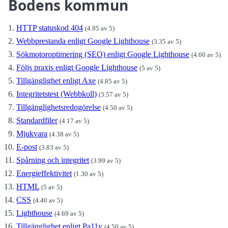
Bodens kommun
HTTP statuskod 404
(4.95 av 5)
Webbprestanda enligt Google Lighthouse
(3.35 av 5)
Sökmotoroptimering (SEO) enligt Google Lighthouse
(4.60 av 5)
Följs praxis enligt Google Lighthouse
(5 av 5)
Tillgänglighet enligt Axe
(4.85 av 5)
Integritetstest (Webbkoll)
(3.57 av 5)
Tillgänglighetsredogörelse
(4.50 av 5)
Standardfiler
(4.17 av 5)
Mjukvara
(4.38 av 5)
E-post
(3.83 av 5)
Spårning och integritet
(3.99 av 5)
Energieffektivitet
(1.30 av 5)
HTML
(5 av 5)
CSS
(4.40 av 5)
Lighthouse
(4.69 av 5)
Tillgänglighet enligt Pa11y
(4.50 av 5)