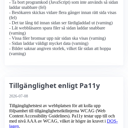
- Ta bort programkod (JavaScript) som inte används så sidan
laddar snabbare (fel)
- Besökaren skickas vidare flera gånger innan rätt sida visas
(fel)
- Det tar lång tid innan sidan ser färdigladdad ut (varning)
- Låt webbläsaren spara filer så sidan laddar snabbare
(varning)
- Vissa filer bromsar upp när sidan ska visas (varning)
- Sidan laddar väldigt mycket data (varning)
- Bilder saknar angiven storlek, vilket får sidan att hoppa
(varning)
Tillgänglighet enligt Pa11y
2026-07-08
Tillgänglighetstest av webbplatsen för att kolla upp
följsamhet till tillgänglighets­riktlinjerna WCAG (Web
Content Accessibility Guidelines). Pa11y testar upp till och
med nivå AAA av WCAG, vilket är högre än kravet i
DOS-
lagen
.