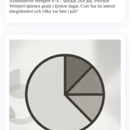
Nyhetsbrevet Webperf #74 – skickat 28:e juli. Provkör
Webperf-tjänsten gratis i fjorton dagar, Core har nu internt
integritetstest och vilka var bäst i juli?