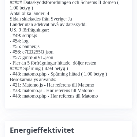
##### Dataskyddsförordningen och Schrems II-domen (
1.00 betyg )
Antal olika länder: 4
Sidan skickades från Sverige: Ja
Länder utan adekvat nivå av dataskydd: 1
US, 9 förfrågningar:
- #49: script.js
- #54: log
- #55: banner.js
- #56: e7EB255Q.json
- #57: gmrd6nVL.json
- Fler än 5 förfrågningar hittade, döljer resten
##### Spårning ( 4.94 betyg )
- #48: matomo.php - Spårning hittad ( 1.00 betyg )
Besökaranalys används:
- #21: Matomo.js - Har referens till Matomo
- #38: matomo.js - Har referens till Matomo
- #48: matomo.php - Har referens till Matomo
Energieffektivitet