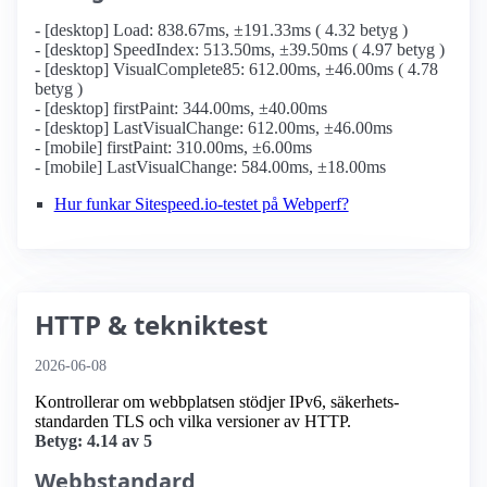
- [desktop] Load: 838.67ms, ±191.33ms ( 4.32 betyg )
- [desktop] SpeedIndex: 513.50ms, ±39.50ms ( 4.97 betyg )
- [desktop] VisualComplete85: 612.00ms, ±46.00ms ( 4.78
betyg )
- [desktop] firstPaint: 344.00ms, ±40.00ms
- [desktop] LastVisualChange: 612.00ms, ±46.00ms
- [mobile] firstPaint: 310.00ms, ±6.00ms
- [mobile] LastVisualChange: 584.00ms, ±18.00ms
Hur funkar Sitespeed.io-testet på Webperf?
HTTP & tekniktest
2026-06-08
Kontrollerar om webbplatsen stödjer IPv6, säkerhets­
standarden TLS och vilka versioner av HTTP.
Betyg: 4.14 av 5
Webbstandard