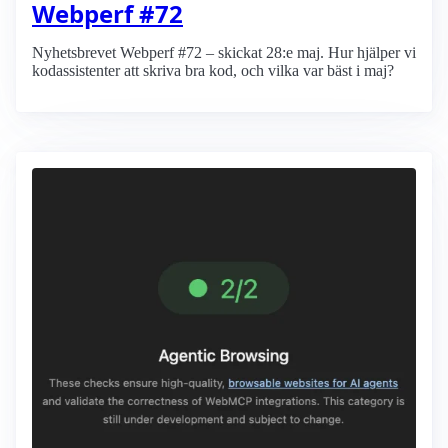
Webperf #72
Nyhetsbrevet Webperf #72 – skickat 28:e maj. Hur hjälper vi
kodassistenter att skriva bra kod, och vilka var bäst i maj?