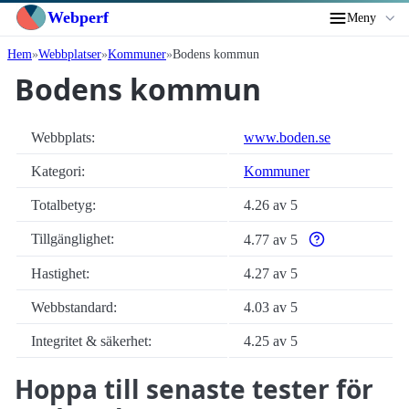
Webperf
Meny
Hem
Webbplatser
Kommuner
Bodens kommun
Bodens kommun
Webbplats:
www.boden.se
Kategori:
Kommuner
Totalbetyg:
4.26 av 5
Tillgänglighet:
4.77 av 5
Varför enbart auto
Hastighet:
4.27 av 5
Webbstandard:
4.03 av 5
Integritet & säkerhet:
4.25 av 5
Hoppa till senaste tester för