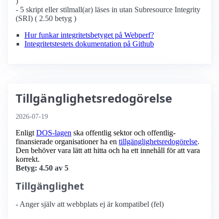
)
- 5 skript eller stilmall(ar) läses in utan Subresource Integrity
(SRI) ( 2.50 betyg )
Hur funkar integritetsbetyget på Webperf?
Integritetstestets dokumentation på Github
Tillgänglighetsredogörelse
2026-07-19
Enligt
DOS-lagen
ska offentlig sektor och offentlig­
finansierade organisationer ha en
tillgänglighets­redogörelse
.
Den behöver vara lätt att hitta och ha ett innehåll för att vara
korrekt.
Betyg: 4.50 av 5
Tillgänglighet
- Anger själv att webbplats ej är kompatibel (fel)