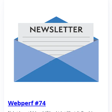
Webperf #74