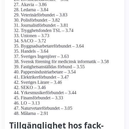
Akavia – 3.86
Ledarna – 3.84
Veterinärförbundet – 3.83
Polisförbundet – 3.82
Journalist­förbundet – 3.81
Trygghetsfonden TSL – 3.74
Unionen – 3.73
SACO – 3.72
Byggnadsarbetare­förbundet – 3.64
Handels – 3.64
Sveriges Ingenjörer – 3.63
Svensk förening för medicinsk informatik – 3.58
Fastighets­anställdas förbund – 3.55
Pappersindustri­arbetare – 3.54
Elektriker­förbundet – 3.47
Sveriges Lärare – 3.46
SEKO – 3.46
Yrkesmusiker­förbundet – 3.44
Finans­förbundet – 3.33
LO – 3.13
Naturvetare­förbundet – 3.05
Målarna – 2.91
Tillgänglighet hos fack­