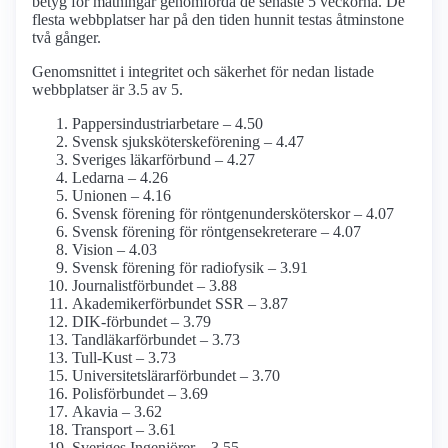
betyg för mätningar genomförda de senaste 5 veckorna. De
flesta webbplatser har på den tiden hunnit testas åtminstone
två gånger.
Genomsnittet i integritet och säkerhet för nedan listade
webbplatser är 3.5 av 5.
Pappersindustri­arbetare – 4.50
Svensk sjuksköterskeförening – 4.47
Sveriges läkarförbund – 4.27
Ledarna – 4.26
Unionen – 4.16
Svensk förening för röntgenundersköterskor – 4.07
Svensk förening för röntgensekreterare – 4.07
Vision – 4.03
Svensk förening för radiofysik – 3.91
Journalist­förbundet – 3.88
Akademiker­förbundet SSR – 3.87
DIK-förbundet – 3.79
Tandläkar­förbundet – 3.73
Tull-Kust – 3.73
Universitetslärar­förbundet – 3.70
Polisförbundet – 3.69
Akavia – 3.62
Transport – 3.61
Sveriges Ingenjörer – 3.55