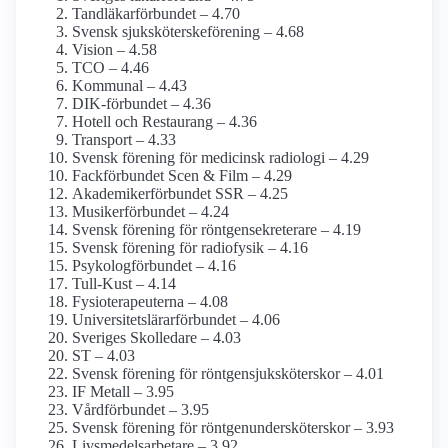
Tandläkar­förbundet – 4.70
Svensk sjuksköterskeförening – 4.68
Vision – 4.58
TCO – 4.46
Kommunal – 4.43
DIK-förbundet – 4.36
Hotell och Restaurang – 4.36
Transport – 4.33
Svensk förening för medicinsk radiologi – 4.29
Fackförbundet Scen & Film – 4.29
Akademiker­förbundet SSR – 4.25
Musiker­förbundet – 4.24
Svensk förening för röntgensekreterare – 4.19
Svensk förening för radiofysik – 4.16
Psykolog­förbundet – 4.16
Tull-Kust – 4.14
Fysioterapeuterna – 4.08
Universitetslärar­förbundet – 4.06
Sveriges Skolledare – 4.03
ST – 4.03
Svensk förening för röntgensjuksköterskor – 4.01
IF Metall – 3.95
Vårdförbundet – 3.95
Svensk förening för röntgenundersköterskor – 3.93
Livsmedels­arbetare – 3.92