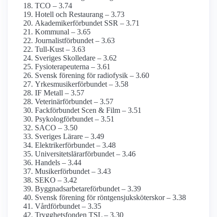
TCO – 3.74
Hotell och Restaurang – 3.73
Akademiker­förbundet SSR – 3.71
Kommunal – 3.65
Journalist­förbundet – 3.63
Tull-Kust – 3.63
Sveriges Skolledare – 3.62
Fysioterapeuterna – 3.61
Svensk förening för radiofysik – 3.60
Yrkesmusiker­förbundet – 3.58
IF Metall – 3.57
Veterinärförbundet – 3.57
Fackförbundet Scen & Film – 3.51
Psykolog­förbundet – 3.51
SACO – 3.50
Sveriges Lärare – 3.49
Elektriker­förbundet – 3.48
Universitetslärar­förbundet – 3.46
Handels – 3.44
Musiker­förbundet – 3.43
SEKO – 3.42
Byggnadsarbetare­förbundet – 3.39
Svensk förening för röntgensjuksköterskor – 3.38
Vårdförbundet – 3.35
Trygghetsfonden TSL – 3.30