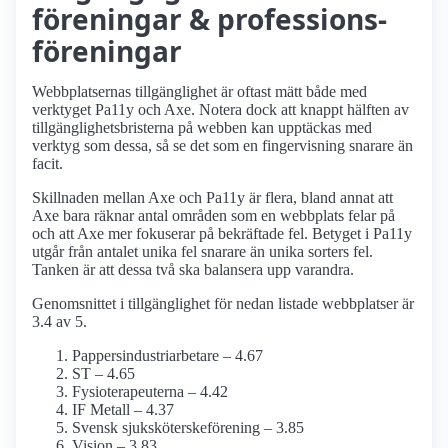
föreningar & professions­
föreningar
Webbplatsernas tillgänglighet är oftast mätt både med
verktyget Pa11y och Axe. Notera dock att knappt hälften av
tillgänglighetsbristerna på webben kan upptäckas med
verktyg som dessa, så se det som en fingervisning snarare än
facit.
Skillnaden mellan Axe och Pa11y är flera, bland annat att
Axe bara räknar antal områden som en webbplats felar på
och att Axe mer fokuserar på bekräftade fel. Betyget i Pa11y
utgår från antalet unika fel snarare än unika sorters fel.
Tanken är att dessa två ska balansera upp varandra.
Genomsnittet i tillgänglighet för nedan listade webbplatser är
3.4 av 5.
Pappersindustri­arbetare – 4.67
ST – 4.65
Fysioterapeuterna – 4.42
IF Metall – 4.37
Svensk sjuksköterskeförening – 3.85
Vision – 3.83