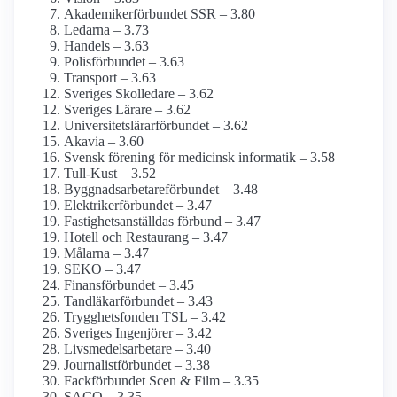
Akademiker­förbundet SSR – 3.80
Ledarna – 3.73
Handels – 3.63
Polisförbundet – 3.63
Transport – 3.63
Sveriges Skolledare – 3.62
Sveriges Lärare – 3.62
Universitetslärar­förbundet – 3.62
Akavia – 3.60
Svensk förening för medicinsk informatik – 3.58
Tull-Kust – 3.52
Byggnadsarbetare­förbundet – 3.48
Elektriker­förbundet – 3.47
Fastighets­anställdas förbund – 3.47
Hotell och Restaurang – 3.47
Målarna – 3.47
SEKO – 3.47
Finans­förbundet – 3.45
Tandläkar­förbundet – 3.43
Trygghetsfonden TSL – 3.42
Sveriges Ingenjörer – 3.42
Livsmedels­arbetare – 3.40
Journalist­förbundet – 3.38
Fackförbundet Scen & Film – 3.35
SACO – 3.35