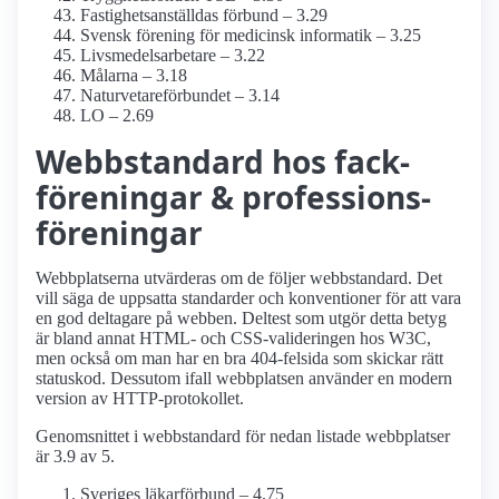
Fastighets­anställdas förbund – 3.29
Svensk förening för medicinsk informatik – 3.25
Livsmedels­arbetare – 3.22
Målarna – 3.18
Naturvetare­förbundet – 3.14
LO – 2.69
Webbstandard hos fack­
föreningar & professions­
föreningar
Webbplatserna utvärderas om de följer webbstandard. Det
vill säga de uppsatta standarder och konventioner för att vara
en god deltagare på webben. Deltest som utgör detta betyg
är bland annat HTML- och CSS-valideringen hos W3C,
men också om man har en bra 404-felsida som skickar rätt
statuskod. Dessutom ifall webbplatsen använder en modern
version av HTTP-protokollet.
Genomsnittet i webbstandard för nedan listade webbplatser
är 3.9 av 5.
Sveriges läkarförbund – 4.75