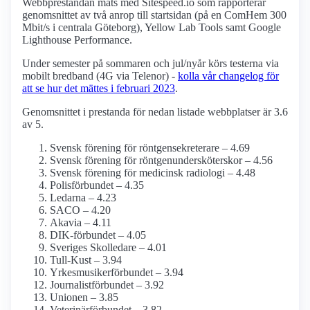
Webbprestandan mäts med Sitespeed.io som rapporterar
genomsnittet av två anrop till startsidan (på en ComHem 300
Mbit/s i centrala Göteborg), Yellow Lab Tools samt Google
Lighthouse Performance.
Under semester på sommaren och jul/nyår körs testerna via
mobilt bredband (4G via Telenor) -
kolla vår changelog för
att se hur det mättes i februari 2023
.
Genomsnittet i prestanda för nedan listade webbplatser är 3.6
av 5.
Svensk förening för röntgensekreterare – 4.69
Svensk förening för röntgenundersköterskor – 4.56
Svensk förening för medicinsk radiologi – 4.48
Polisförbundet – 4.35
Ledarna – 4.23
SACO – 4.20
Akavia – 4.11
DIK-förbundet – 4.05
Sveriges Skolledare – 4.01
Tull-Kust – 3.94
Yrkesmusiker­förbundet – 3.94
Journalist­förbundet – 3.92
Unionen – 3.85
Veterinärförbundet – 3.82