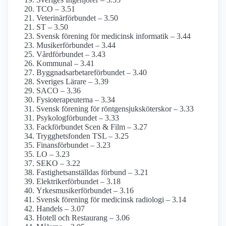
TCO – 3.51
Veterinärförbundet – 3.50
ST – 3.50
Svensk förening för medicinsk informatik – 3.44
Musiker­förbundet – 3.44
Vårdförbundet – 3.43
Kommunal – 3.41
Byggnadsarbetare­förbundet – 3.40
Sveriges Lärare – 3.39
SACO – 3.36
Fysioterapeuterna – 3.34
Svensk förening för röntgensjuksköterskor – 3.33
Psykolog­förbundet – 3.33
Fackförbundet Scen & Film – 3.27
Trygghetsfonden TSL – 3.25
Finans­förbundet – 3.23
LO – 3.23
SEKO – 3.22
Fastighets­anställdas förbund – 3.21
Elektriker­förbundet – 3.18
Yrkesmusiker­förbundet – 3.16
Svensk förening för medicinsk radiologi – 3.14
Handels – 3.07
Hotell och Restaurang – 3.06