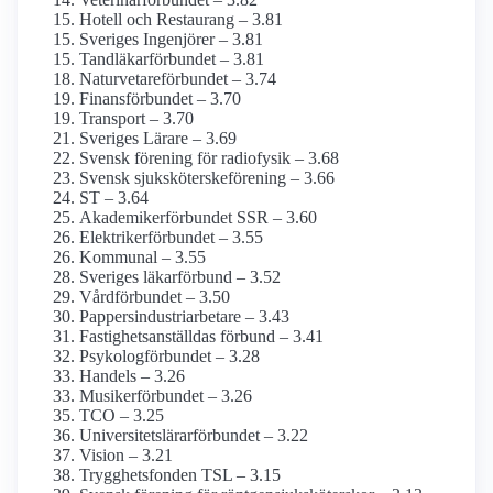
Hotell och Restaurang – 3.81
Sveriges Ingenjörer – 3.81
Tandläkar­förbundet – 3.81
Naturvetare­förbundet – 3.74
Finans­förbundet – 3.70
Transport – 3.70
Sveriges Lärare – 3.69
Svensk förening för radiofysik – 3.68
Svensk sjuksköterskeförening – 3.66
ST – 3.64
Akademiker­förbundet SSR – 3.60
Elektriker­förbundet – 3.55
Kommunal – 3.55
Sveriges läkarförbund – 3.52
Vårdförbundet – 3.50
Pappersindustri­arbetare – 3.43
Fastighets­anställdas förbund – 3.41
Psykolog­förbundet – 3.28
Handels – 3.26
Musiker­förbundet – 3.26
TCO – 3.25
Universitetslärar­förbundet – 3.22
Vision – 3.21
Trygghetsfonden TSL – 3.15