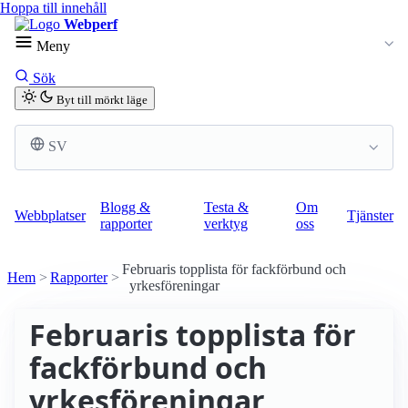
Hoppa till innehåll
Webperf
Meny
Sök
Byt till mörkt läge
SV
Blogg &
Testa &
Om
Webbplatser
Tjänster
rapporter
verktyg
oss
Februaris topplista för fackförbund och
Hem
Rapporter
yrkesföreningar
Februaris topplista för
fackförbund och
yrkesföreningar