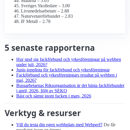
Målarna – 3.05
Sveriges Skolledare – 3.00
Livsmedels­arbetare – 2.88
Naturvetare­förbundet – 2.83
IF Metall – 2.78
5 senaste rapporterna
Hur stod sig fackförbund och yrkesföreningar på webben
under juli, 2026?
Junis topplista för fackförbund och yrkesföreningar
Fackförbund och yrkesföreningars resultat på webben i
maj, 2026?
Bussarbetarnas Riksorganisation är det bästa fackförbundet
i april, 2026, följt av SEKO
Bäst och sämst inom facken i mars, 2026
Verktyg & resurser
Vill du testa din egen webbplats med Webperf?
Du får
resultatet inom en timme.