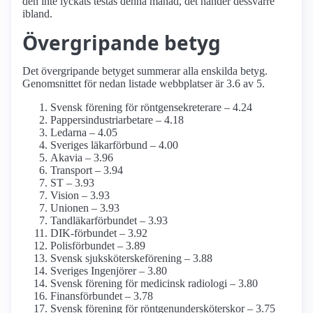
den inte lyckats testas denna månad, det händer dessvärre
ibland.
Övergripande betyg
Det övergripande betyget summerar alla enskilda betyg.
Genomsnittet för nedan listade webbplatser är 3.6 av 5.
Svensk förening för röntgensekreterare – 4.24
Pappersindustri­arbetare – 4.18
Ledarna – 4.05
Sveriges läkarförbund – 4.00
Akavia – 3.96
Transport – 3.94
ST – 3.93
Vision – 3.93
Unionen – 3.93
Tandläkar­förbundet – 3.93
DIK-förbundet – 3.92
Polisförbundet – 3.89
Svensk sjuksköterskeförening – 3.88
Sveriges Ingenjörer – 3.80
Svensk förening för medicinsk radiologi – 3.80
Finans­förbundet – 3.78
Svensk förening för röntgenundersköterskor – 3.75