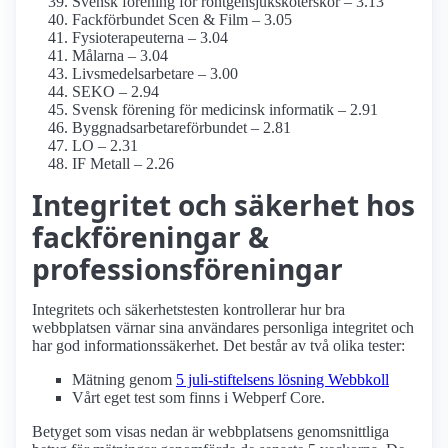
Svensk förening för röntgensjuksköterskor – 3.13
Fackförbundet Scen & Film – 3.05
Fysioterapeuterna – 3.04
Målarna – 3.04
Livsmedels­arbetare – 3.00
SEKO – 2.94
Svensk förening för medicinsk informatik – 2.91
Byggnadsarbetare­förbundet – 2.81
LO – 2.31
IF Metall – 2.26
Integritet och säkerhet hos
fack­föreningar &
professions­föreningar
Integritets och säkerhetstesten kontrollerar hur bra
webbplatsen värnar sina användares personliga integritet och
har god informations­säkerhet. Det består av två olika tester:
Mätning genom
5 juli-stiftelsens lösning Webbkoll
Vårt eget test som finns i Webperf Core.
Betyget som visas nedan är webbplatsens genomsnittliga