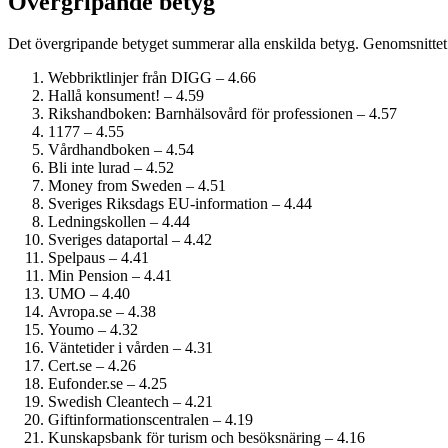
Övergripande betyg
Det övergripande betyget summerar alla enskilda betyg. Genomsnittet 
Webbriktlinjer från DIGG – 4.66
Hallå konsument! – 4.59
Rikshandboken: Barnhälsovård för professionen – 4.57
1177 – 4.55
Vårdhandboken – 4.54
Bli inte lurad – 4.52
Money from Sweden – 4.51
Sveriges Riksdags EU-information – 4.44
Ledningskollen – 4.44
Sveriges dataportal – 4.42
Spelpaus – 4.41
Min Pension – 4.41
UMO – 4.40
Avropa.se – 4.38
Youmo – 4.32
Väntetider i vården – 4.31
Cert.se – 4.26
Eufonder.se – 4.25
Swedish Cleantech – 4.21
Giftinformations­centralen – 4.19
Kunskapsbank för turism och besöksnäring – 4.16