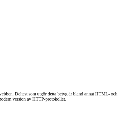
å webben. Deltest som utgör detta betyg är bland annat HTML- och
modern version av HTTP-protokollet.