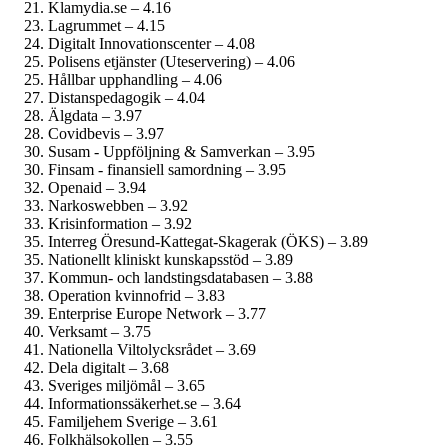
Klamydia.se – 4.16
Lagrummet – 4.15
Digitalt Innovationscenter – 4.08
Polisens etjänster (Uteservering) – 4.06
Hållbar upphandling – 4.06
Distanspedagogik – 4.04
Älgdata – 3.97
Covidbevis – 3.97
Susam - Uppföljning & Samverkan – 3.95
Finsam - finansiell samordning – 3.95
Openaid – 3.94
Narkoswebben – 3.92
Krisinformation – 3.92
Interreg Öresund-Kattegat-Skagerak (ÖKS) – 3.89
Nationellt kliniskt kunskapsstöd – 3.89
Kommun- och landstings­databasen – 3.88
Operation kvinnofrid – 3.83
Enterprise Europe Network – 3.77
Verksamt – 3.75
Nationella Viltolycksrådet – 3.69
Dela digitalt – 3.68
Sveriges miljömål – 3.65
Informationssäkerhet.se – 3.64
Familjehem Sverige – 3.61
Folkhälsokollen – 3.55