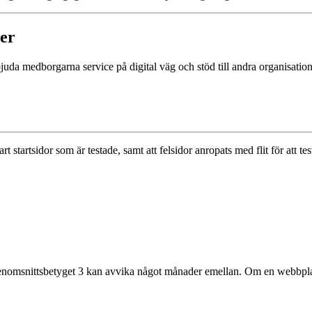
ter
bjuda medborgarna service på digital väg och stöd till andra organisation
art startsidor som är testade, samt att felsidor anropats med flit för att 
enomsnittsbetyget 3 kan avvika något månader emellan. Om en webbplats s