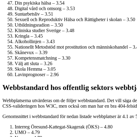
Din psykiska hälsa – 3.54
Digital vård och omsorg – 3.53
Suntarbetsliv – 3.51
Sexuell och Reproduktiv Hälsa och Rättigheter i skolan – 3.50
Utbildningsradion – 3.50
Kliniska studier Sverige – 3.48
Kringla – 3.45
Alkohollinjen – 3.43
Nationellt Metodstöd mot prostitution och människohandel – 3
Skånevux – 3.39
Kompetensmatchning – 3.30
Välj att sluta – 3.26
Skola Hemma – 3.05
Lavinprognoser – 2.96
Webbstandard hos offentlig sektors webbtj
Webbplatserna utvärderas om de följer webbstandard. Det vill säga de
CSS-valideringen hos W3C, men också om man har en bra 404-felsida 
Genomsnittet i webbstandard för nedan listade webbplatser är 4.1 av 
Interreg Öresund-Kattegat-Skagerak (ÖKS) – 4.80
UMO – 4.79