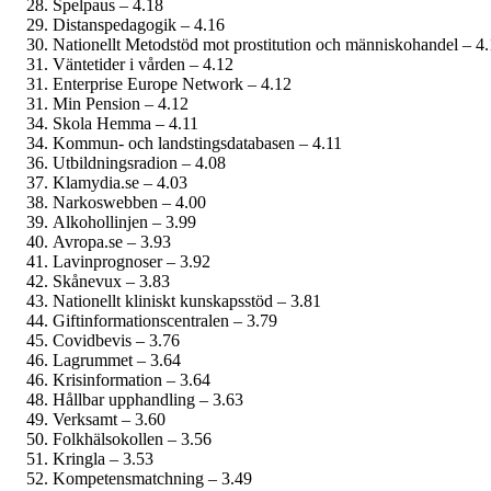
Spelpaus – 4.18
Distanspedagogik – 4.16
Nationellt Metodstöd mot prostitution och människohandel – 4
Väntetider i vården – 4.12
Enterprise Europe Network – 4.12
Min Pension – 4.12
Skola Hemma – 4.11
Kommun- och landstings­databasen – 4.11
Utbildningsradion – 4.08
Klamydia.se – 4.03
Narkoswebben – 4.00
Alkohollinjen – 3.99
Avropa.se – 3.93
Lavinprognoser – 3.92
Skånevux – 3.83
Nationellt kliniskt kunskapsstöd – 3.81
Giftinformations­centralen – 3.79
Covidbevis – 3.76
Lagrummet – 3.64
Krisinformation – 3.64
Hållbar upphandling – 3.63
Verksamt – 3.60
Folkhälsokollen – 3.56
Kringla – 3.53
Kompetensmatchning – 3.49