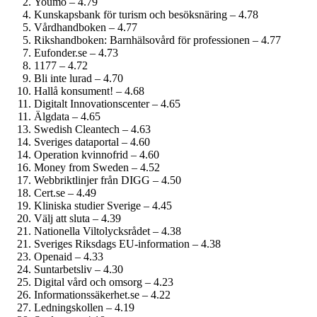
Youmo – 4.79
Kunskapsbank för turism och besöksnäring – 4.78
Vårdhandboken – 4.77
Rikshandboken: Barnhälsovård för professionen – 4.77
Eufonder.se – 4.73
1177 – 4.72
Bli inte lurad – 4.70
Hallå konsument! – 4.68
Digitalt Innovationscenter – 4.65
Älgdata – 4.65
Swedish Cleantech – 4.63
Sveriges dataportal – 4.60
Operation kvinnofrid – 4.60
Money from Sweden – 4.52
Webbriktlinjer från DIGG – 4.50
Cert.se – 4.49
Kliniska studier Sverige – 4.45
Välj att sluta – 4.39
Nationella Viltolycksrådet – 4.38
Sveriges Riksdags EU-information – 4.38
Openaid – 4.33
Suntarbetsliv – 4.30
Digital vård och omsorg – 4.23
Informationssäkerhet.se – 4.22
Ledningskollen – 4.19